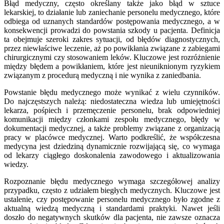
Błąd medyczny, często określany także jako błąd w sztuce
lekarskiej, to działanie lub zaniechanie personelu medycznego, które
odbiega od uznanych standardów postępowania medycznego, a w
konsekwencji prowadzi do powstania szkody u pacjenta. Definicja
ta obejmuje szeroki zakres sytuacji, od błędów diagnostycznych,
przez niewłaściwe leczenie, aż po powikłania związane z zabiegami
chirurgicznymi czy stosowaniem leków. Kluczowe jest rozróżnienie
między błędem a powikłaniem, które jest nieuniknionym ryzykiem
związanym z procedurą medyczną i nie wynika z zaniedbania.
Powstanie błędu medycznego może wynikać z wielu czynników.
Do najczęstszych należą: niedostateczna wiedza lub umiejętności
lekarza, pośpiech i przemęczenie personelu, brak odpowiedniej
komunikacji między członkami zespołu medycznego, błędy w
dokumentacji medycznej, a także problemy związane z organizacją
pracy w placówce medycznej. Warto podkreślić, że współczesna
medycyna jest dziedziną dynamicznie rozwijającą się, co wymaga
od lekarzy ciągłego doskonalenia zawodowego i aktualizowania
wiedzy.
Rozpoznanie błędu medycznego wymaga szczegółowej analizy
przypadku, często z udziałem biegłych medycznych. Kluczowe jest
ustalenie, czy postępowanie personelu medycznego było zgodne z
aktualną wiedzą medyczną i standardami praktyki. Nawet jeśli
doszło do negatywnych skutków dla pacjenta, nie zawsze oznacza