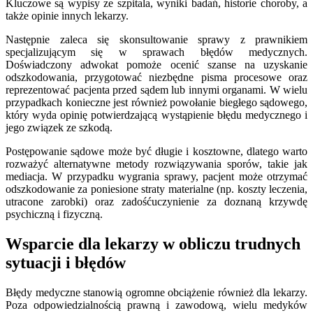
Kluczowe są wypisy ze szpitala, wyniki badań, historie choroby, a
także opinie innych lekarzy.
Następnie zaleca się skonsultowanie sprawy z prawnikiem
specjalizującym się w sprawach błędów medycznych.
Doświadczony adwokat pomoże ocenić szanse na uzyskanie
odszkodowania, przygotować niezbędne pisma procesowe oraz
reprezentować pacjenta przed sądem lub innymi organami. W wielu
przypadkach konieczne jest również powołanie biegłego sądowego,
który wyda opinię potwierdzającą wystąpienie błędu medycznego i
jego związek ze szkodą.
Postępowanie sądowe może być długie i kosztowne, dlatego warto
rozważyć alternatywne metody rozwiązywania sporów, takie jak
mediacja. W przypadku wygrania sprawy, pacjent może otrzymać
odszkodowanie za poniesione straty materialne (np. koszty leczenia,
utracone zarobki) oraz zadośćuczynienie za doznaną krzywdę
psychiczną i fizyczną.
Wsparcie dla lekarzy w obliczu trudnych
sytuacji i błędów
Błędy medyczne stanowią ogromne obciążenie również dla lekarzy.
Poza odpowiedzialnością prawną i zawodową, wielu medyków