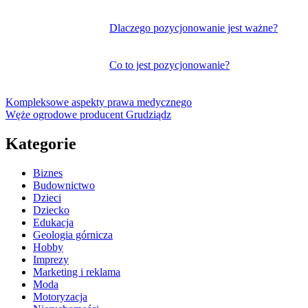
Dlaczego pozycjonowanie jest ważne?
Co to jest pozycjonowanie?
Kompleksowe aspekty prawa medycznego
Węże ogrodowe producent Grudziądz
Kategorie
Biznes
Budownictwo
Dzieci
Dziecko
Edukacja
Geologia górnicza
Hobby
Imprezy
Marketing i reklama
Moda
Motoryzacja