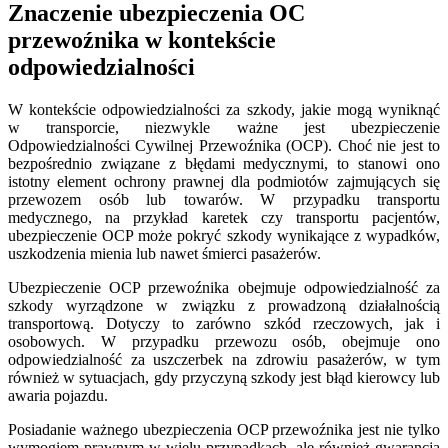
Znaczenie ubezpieczenia OC
przewoźnika w kontekście
odpowiedzialności
W kontekście odpowiedzialności za szkody, jakie mogą wyniknąć
w transporcie, niezwykle ważne jest ubezpieczenie
Odpowiedzialności Cywilnej Przewoźnika (OCP). Choć nie jest to
bezpośrednio związane z błędami medycznymi, to stanowi ono
istotny element ochrony prawnej dla podmiotów zajmujących się
przewozem osób lub towarów. W przypadku transportu
medycznego, na przykład karetek czy transportu pacjentów,
ubezpieczenie OCP może pokryć szkody wynikające z wypadków,
uszkodzenia mienia lub nawet śmierci pasażerów.
Ubezpieczenie OCP przewoźnika obejmuje odpowiedzialność za
szkody wyrządzone w związku z prowadzoną działalnością
transportową. Dotyczy to zarówno szkód rzeczowych, jak i
osobowych. W przypadku przewozu osób, obejmuje ono
odpowiedzialność za uszczerbek na zdrowiu pasażerów, w tym
również w sytuacjach, gdy przyczyną szkody jest błąd kierowcy lub
awaria pojazdu.
Posiadanie ważnego ubezpieczenia OCP przewoźnika jest nie tylko
wymogiem prawnym w wielu przypadkach, ale również gwarancją