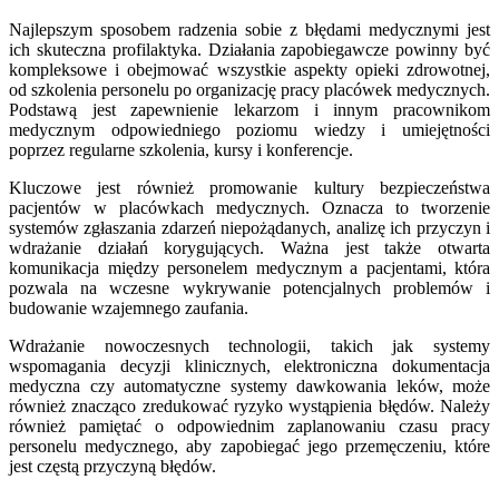
Najlepszym sposobem radzenia sobie z błędami medycznymi jest
ich skuteczna profilaktyka. Działania zapobiegawcze powinny być
kompleksowe i obejmować wszystkie aspekty opieki zdrowotnej,
od szkolenia personelu po organizację pracy placówek medycznych.
Podstawą jest zapewnienie lekarzom i innym pracownikom
medycznym odpowiedniego poziomu wiedzy i umiejętności
poprzez regularne szkolenia, kursy i konferencje.
Kluczowe jest również promowanie kultury bezpieczeństwa
pacjentów w placówkach medycznych. Oznacza to tworzenie
systemów zgłaszania zdarzeń niepożądanych, analizę ich przyczyn i
wdrażanie działań korygujących. Ważna jest także otwarta
komunikacja między personelem medycznym a pacjentami, która
pozwala na wczesne wykrywanie potencjalnych problemów i
budowanie wzajemnego zaufania.
Wdrażanie nowoczesnych technologii, takich jak systemy
wspomagania decyzji klinicznych, elektroniczna dokumentacja
medyczna czy automatyczne systemy dawkowania leków, może
również znacząco zredukować ryzyko wystąpienia błędów. Należy
również pamiętać o odpowiednim zaplanowaniu czasu pracy
personelu medycznego, aby zapobiegać jego przemęczeniu, które
jest częstą przyczyną błędów.