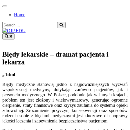
Skip
to
Home
content
Search
for:
OJP EDU
Błędy lekarskie – dramat pacjenta i
lekarza
„`html
Błędy medyczne stanowią jedno z najpoważniejszych wyzwań
współczesnej medycyny, dotykając zarówno pacjentów, jak i
personelu medycznego. W Polsce, podobnie jak w innych krajach,
problem ten jest złożony i wielowymiarowy, generując ogromne
cierpienie, straty finansowe oraz kryzys zaufania do systemu opieki
zdrowotnej. Zrozumienie przyczyn, konsekwencji oraz sposobów
radzenia sobie z błędami medycznymi jest kluczowe dla poprawy
jakości leczenia i zapewnienia bezpieczeństwa pacjentom.