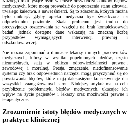
Każdego roku tysiące osób w Polsce doświadcza skutków błędów
medycznych, które mogą prowadzić do pogorszenia stanu zdrowia,
trwałego kalectwa, a nawet śmierci. Są to zdarzenia, których można
było uniknąć, gdyby opieka medyczna była świadczona na
odpowiednim poziomie. Skala problemu jest trudna do
precyzyjnego oszacowania ze względu na brak kompleksowych
badań, jednak dostępne dane wskazują na znaczną liczbę
przypadków wymagających interwencji prawnej i
odszkodowawczej.
Nie można zapominać o dramacie lekarzy i innych pracowników
medycznych, którzy w wyniku popełnionych błędów, często
nieumyślnych, stają w obliczu odpowiedzialności prawnej,
zawodowej i moralnej. Presja, zmęczenie, niedofinansowanie
systemu czy brak odpowiednich narzędzi mogą przyczyniać się do
powstawania błędów, które mają dalekosiężne konsekwencje dla
wszystkich zaangażowanych stron. Niniejszy artykuł ma na celu
przybliżenie problematyki błędów medycznych, ukazując ich
wpływ na życie pacjentów i lekarzy oraz możliwości prawne i
terapeutyczne.
Zrozumienie istoty błędów medycznych w
praktyce klinicznej