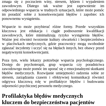
zmaga się z poczuciem winy, stresem, lękiem i wypaleniem
zawodowym. Dlatego tak ważne jest zapewnienie im
odpowiedniego wsparcia w trudnych sytuacjach, które może pomóc
im poradzić sobie z konsekwencjami błędów i zapobiec ich
ponownemu wystąpieniu.
Wsparcie to może przybierać różne formy. Przede wszystkim
kluczowa jest edukacja i ciągłe podnoszenie kwalifikacji
zawodowych, które minimalizują ryzyko wystąpienia błędów.
Ważne jest również tworzenie kultury otwartości i bezpieczeństwa
w placówkach medycznych, gdzie pracownicy mogą swobodnie
zgłaszać incydenty i uczyć się na błędach innych, bez obawy przed
negatywnymi konsekwencjami.
Poza tym, wielu lekarzy potrzebuje wsparcia psychologicznego.
Dostęp do psychoterapii, grup wsparcia czy poradnictwa
zawodowego może pomóc im uporać się z emocjonalnymi skutkami
błędów medycznych. Rozwijanie umiejętności radzenia sobie ze
stresem, zarządzania czasem i efektywnej komunikacji również
odgrywa kluczową rolę w profilaktyce błędów i budowaniu
odporności psychicznej personelu medycznego.
Profilaktyka błędów medycznych
kluczem do bezpieczeństwa pacjentów