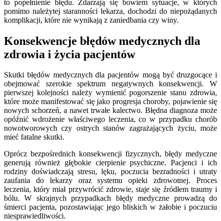
to popełnienie błędu. Zdarzają się bowiem sytuacje, w których
pomimo należytej staranności lekarza, dochodzi do niepożądanych
komplikacji, które nie wynikają z zaniedbania czy winy.
Konsekwencje błędów medycznych dla
zdrowia i życia pacjentów
Skutki błędów medycznych dla pacjentów mogą być druzgocące i
obejmować szerokie spektrum negatywnych konsekwencji. W
pierwszej kolejności należy wymienić pogorszenie stanu zdrowia,
które może manifestować się jako progresja choroby, pojawienie się
nowych schorzeń, a nawet trwałe kalectwo. Błędna diagnoza może
opóźnić wdrożenie właściwego leczenia, co w przypadku chorób
nowotworowych czy ostrych stanów zagrażających życiu, może
mieć fatalne skutki.
Oprócz bezpośrednich konsekwencji fizycznych, błędy medyczne
generują również głębokie cierpienie psychiczne. Pacjenci i ich
rodziny doświadczają stresu, lęku, poczucia bezradności i utraty
zaufania do lekarzy oraz systemu opieki zdrowotnej. Proces
leczenia, który miał przywrócić zdrowie, staje się źródłem traumy i
bólu. W skrajnych przypadkach błędy medyczne prowadzą do
śmierci pacjenta, pozostawiając jego bliskich w żałobie i poczuciu
niesprawiedliwości.