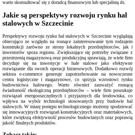
warto skonsultować się z doradcą finansowym lub specjalistą ds.
Jakie są perspektywy rozwoju rynku hal
stalowych w Szczecinie
Perspektywy rozwoju rynku hal stalowych w Szczecinie wyglądają
obiecująco ze względu na rosnące zainteresowanie tym rodzajem
konstrukcji zarówno ze strony lokalnych przedsiębiorców, jak i
inwestorów spoza regionu. Zwiększające się potrzeby związane z
przestrzenią magazynową oraz produkcyjną sprawiają, że wiele firm
decyduje się na inwestycje w hale stalowe jako efektywne
rozwiązanie dla swoich operacji biznesowych. Dodatkowo rozwój
sektora e-commerce generuje zapotrzebowanie na nowoczesne
centra logistyczne i magazynowe, co sprzyja wzrostowi rynku
budownictwa halowego. Warto również zauważyć rosnącą
świadomość ekologiczną przedsiębiorców – wiele firm poszukuje
rozwiązań energooszczędnych i przyjaznych dla środowiska, co
wpływa na wybór technologii stosowanych przy budowie hal
stalowych. W miarę postępu technologicznego możemy spodziewać
się innowacyjnych rozwiązań konstrukcyjnych oraz materiałowych,
które zwiększą efektywność procesów budowlanych oraz poprawią
jakość finalnych produktów.
Zobacz także: