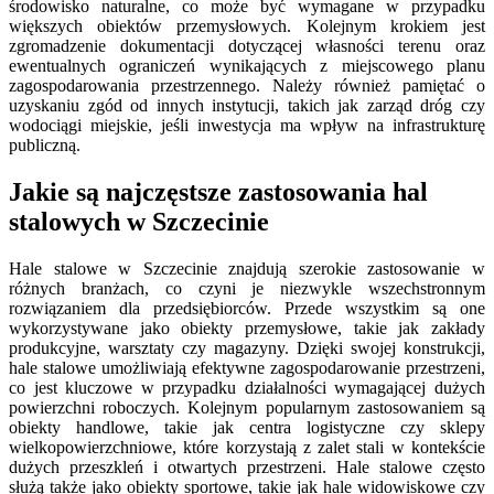
środowisko naturalne, co może być wymagane w przypadku
większych obiektów przemysłowych. Kolejnym krokiem jest
zgromadzenie dokumentacji dotyczącej własności terenu oraz
ewentualnych ograniczeń wynikających z miejscowego planu
zagospodarowania przestrzennego. Należy również pamiętać o
uzyskaniu zgód od innych instytucji, takich jak zarząd dróg czy
wodociągi miejskie, jeśli inwestycja ma wpływ na infrastrukturę
publiczną.
Jakie są najczęstsze zastosowania hal
stalowych w Szczecinie
Hale stalowe w Szczecinie znajdują szerokie zastosowanie w
różnych branżach, co czyni je niezwykle wszechstronnym
rozwiązaniem dla przedsiębiorców. Przede wszystkim są one
wykorzystywane jako obiekty przemysłowe, takie jak zakłady
produkcyjne, warsztaty czy magazyny. Dzięki swojej konstrukcji,
hale stalowe umożliwiają efektywne zagospodarowanie przestrzeni,
co jest kluczowe w przypadku działalności wymagającej dużych
powierzchni roboczych. Kolejnym popularnym zastosowaniem są
obiekty handlowe, takie jak centra logistyczne czy sklepy
wielkopowierzchniowe, które korzystają z zalet stali w kontekście
dużych przeszkleń i otwartych przestrzeni. Hale stalowe często
służą także jako obiekty sportowe, takie jak hale widowiskowe czy