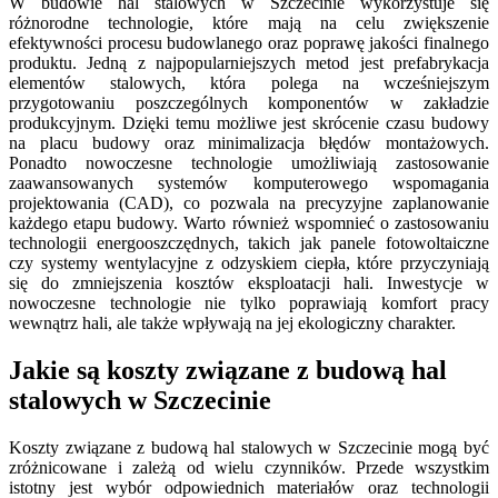
W budowie hal stalowych w Szczecinie wykorzystuje się
różnorodne technologie, które mają na celu zwiększenie
efektywności procesu budowlanego oraz poprawę jakości finalnego
produktu. Jedną z najpopularniejszych metod jest prefabrykacja
elementów stalowych, która polega na wcześniejszym
przygotowaniu poszczególnych komponentów w zakładzie
produkcyjnym. Dzięki temu możliwe jest skrócenie czasu budowy
na placu budowy oraz minimalizacja błędów montażowych.
Ponadto nowoczesne technologie umożliwiają zastosowanie
zaawansowanych systemów komputerowego wspomagania
projektowania (CAD), co pozwala na precyzyjne zaplanowanie
każdego etapu budowy. Warto również wspomnieć o zastosowaniu
technologii energooszczędnych, takich jak panele fotowoltaiczne
czy systemy wentylacyjne z odzyskiem ciepła, które przyczyniają
się do zmniejszenia kosztów eksploatacji hali. Inwestycje w
nowoczesne technologie nie tylko poprawiają komfort pracy
wewnątrz hali, ale także wpływają na jej ekologiczny charakter.
Jakie są koszty związane z budową hal
stalowych w Szczecinie
Koszty związane z budową hal stalowych w Szczecinie mogą być
zróżnicowane i zależą od wielu czynników. Przede wszystkim
istotny jest wybór odpowiednich materiałów oraz technologii