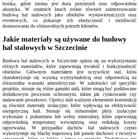
boiska, gdzie istotna jest duża przestrzeń oraz odpowiednia
akustyka. W ostatnich latach rośnie również zainteresowanie
budową hal stalowych jako obiektów wystawienniczych oraz
eventowych, co pokazuje ich elastyczność i możliwość
dostosowania do różnorodnych potrzeb klientów.
Jakie materiały są używane do budowy
hal stalowych w Szczecinie
Budowa hal stalowych w Szczecinie opiera się na wykorzystaniu
różnych materiałów, które zapewniają trwałość i funkcjonalność
obiektów. Głównym materiałem jest oczywiście stal, która
charakteryzuje się wysoką wytrzymałością oraz odpornością na
różnorodne warunki atmosferyczne. W zależności od specyfiki
projektu, stosuje się różne gatunki stali, które mogą być poddawane
dodatkowym procesom ochronnym, takim jak cynkowanie czy
malowanie proszkowe. Oprócz stali ważnym elementem konstrukcji
są również materiały izolacyjne, które wpływają na efektywność
energetyczną hali. Stosuje się różnorodne płyty izolacyjne
wykonane z poliuretanu lub wełny mineralnej, które zapewniają
odpowiednią temperaturę wewnętrzną oraz redukują koszty
ogrzewania. W przypadku dachów hal stalowych często
wykorzystuje się blachę trapezową lub panele dachowe z tworzyw
sztucznych, które są lekkie i łatwe w montażu. Dodatkowo nie