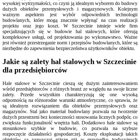
wysokiej wytrzymałości, co czyni ją idealnym wyborem do budowy
dużych obiektów przemysłowych i magazynowych. Kolejnym
ważnym aspektem jest wybór odpowiednich technologii
budowlanych, które mogą znacznie wpłynąć na czas realizacji
projektu oraz jego koszt. W Szczecinie istnieje wiele firm
specjalizujących się w budowie hal stalowych, które oferują
kompleksowe usługi, od projektowania po wykonawstwo. Ważne
jest również przestrzeganie norm i przepisów budowlanych, które są
niezbędne do zapewnienia bezpieczeństwa użytkowników obiektu.
Jakie są zalety hal stalowych w Szczecinie
dla przedsiębiorców
Hale stalowe w Szczecinie cieszą się dużym zainteresowaniem
wśród przedsiębiorców z różnych branż ze względu na swoje liczne
zalety. Przede wszystkim charakteryzują się one wysoką
odpornością na różnorodne warunki atmosferyczne, co sprawia, że
są idealnym rozwiązaniem dla obiektów przemysłowych oraz
magazynów. Stal jako materiał budowlany pozwala na tworzenie
dużych przestrzeni bez konieczności stosowania licznych podpór, co
zwiększa funkcjonalność wnętrza hali. Dodatkowo hale stalowe są
stosunkowo szybkie w budowie, co pozwala na szybsze
rozpoczęcie działalności gospodarczej. Koszty eksploatacji takich
obiektów są zazwyczaj niższe niż w przypadku tradycyjnych