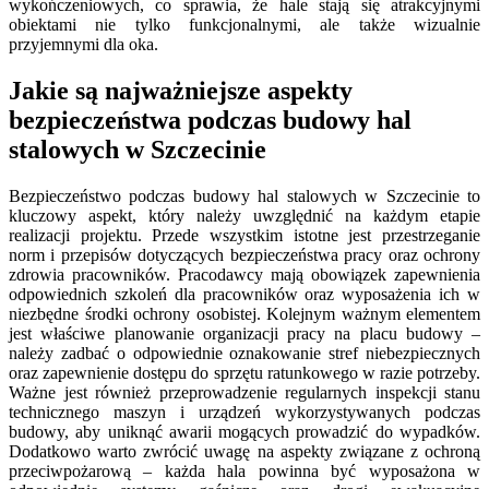
wykończeniowych, co sprawia, że hale stają się atrakcyjnymi
obiektami nie tylko funkcjonalnymi, ale także wizualnie
przyjemnymi dla oka.
Jakie są najważniejsze aspekty
bezpieczeństwa podczas budowy hal
stalowych w Szczecinie
Bezpieczeństwo podczas budowy hal stalowych w Szczecinie to
kluczowy aspekt, który należy uwzględnić na każdym etapie
realizacji projektu. Przede wszystkim istotne jest przestrzeganie
norm i przepisów dotyczących bezpieczeństwa pracy oraz ochrony
zdrowia pracowników. Pracodawcy mają obowiązek zapewnienia
odpowiednich szkoleń dla pracowników oraz wyposażenia ich w
niezbędne środki ochrony osobistej. Kolejnym ważnym elementem
jest właściwe planowanie organizacji pracy na placu budowy –
należy zadbać o odpowiednie oznakowanie stref niebezpiecznych
oraz zapewnienie dostępu do sprzętu ratunkowego w razie potrzeby.
Ważne jest również przeprowadzenie regularnych inspekcji stanu
technicznego maszyn i urządzeń wykorzystywanych podczas
budowy, aby uniknąć awarii mogących prowadzić do wypadków.
Dodatkowo warto zwrócić uwagę na aspekty związane z ochroną
przeciwpożarową – każda hala powinna być wyposażona w