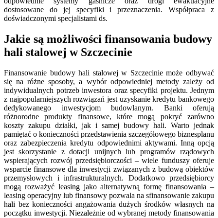
odpowiednie systemy gaśnicze oraz drogi ewakuacyjne
dostosowane do jej specyfiki i przeznaczenia. Współpraca z
doświadczonymi specjalistami ds.
Jakie są możliwości finansowania budowy
hali stalowej w Szczecinie
Finansowanie budowy hali stalowej w Szczecinie może odbywać
się na różne sposoby, a wybór odpowiedniej metody zależy od
indywidualnych potrzeb inwestora oraz specyfiki projektu. Jednym
z najpopularniejszych rozwiązań jest uzyskanie kredytu bankowego
dedykowanego inwestycjom budowlanym. Banki oferują
różnorodne produkty finansowe, które mogą pokryć zarówno
koszty zakupu działki, jak i samej budowy hali. Warto jednak
pamiętać o konieczności przedstawienia szczegółowego biznesplanu
oraz zabezpieczenia kredytu odpowiednimi aktywami. Inną opcją
jest skorzystanie z dotacji unijnych lub programów rządowych
wspierających rozwój przedsiębiorczości – wiele funduszy oferuje
wsparcie finansowe dla inwestycji związanych z budową obiektów
przemysłowych i infrastrukturalnych. Dodatkowo przedsiębiorcy
mogą rozważyć leasing jako alternatywną formę finansowania –
leasing operacyjny lub finansowy pozwala na sfinansowanie zakupu
hali bez konieczności angażowania dużych środków własnych na
początku inwestycji. Niezależnie od wybranej metody finansowania