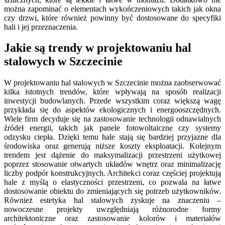
można zapominać o elementach wykończeniowych takich jak okna
czy drzwi, które również powinny być dostosowane do specyfiki
hali i jej przeznaczenia.
Jakie są trendy w projektowaniu hal
stalowych w Szczecinie
W projektowaniu hal stalowych w Szczecinie można zaobserwować
kilka istotnych trendów, które wpływają na sposób realizacji
inwestycji budowlanych. Przede wszystkim coraz większą wagę
przykłada się do aspektów ekologicznych i energooszczędnych.
Wiele firm decyduje się na zastosowanie technologii odnawialnych
źródeł energii, takich jak panele fotowoltaiczne czy systemy
odzysku ciepła. Dzięki temu hale stają się bardziej przyjazne dla
środowiska oraz generują niższe koszty eksploatacji. Kolejnym
trendem jest dążenie do maksymalizacji przestrzeni użytkowej
poprzez stosowanie otwartych układów wnętrz oraz minimalizację
liczby podpór konstrukcyjnych. Architekci coraz częściej projektują
hale z myślą o elastyczności przestrzeni, co pozwala na łatwe
dostosowanie obiektu do zmieniających się potrzeb użytkowników.
Również estetyka hal stalowych zyskuje na znaczeniu –
nowoczesne projekty uwzględniają różnorodne formy
architektoniczne oraz zastosowanie kolorów i materiałów