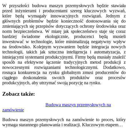
W przyszłości budowa maszyn przemysłowych będzie stawiała
przed inżynierami i producentami szereg kluczowych wyzwań,
które będą wymagały innowacyjnych rozwiązań. Jednym z
głównych problemów będzie konieczność dostosowania się do
zmieniających się przepisów dotyczących ochrony środowiska oraz
norm bezpieczeństwa. W miarę jak społeczeństwo staje się coraz
bardziej świadome ekologicznie, producenci będą musieli
inwestować w technologie, które minimalizują negatywny wpływ
na środowisko. Kolejnym wyzwaniem będzie integracja nowych
technologii, takich jak sztuczna inteligencja i automatyzacja, z
istniejącymi systemami produkcyjnymi. Firmy będą musiały znaleźć
sposób na efektywne łączenie tradycyjnych metod produkcji z
nowoczesnymi rozwiązaniami technologicznymi. Dodatkowo,
rosnąca konkurencja na rynku globalnym zmusi producentów do
ciągłego doskonalenia swoich produktów oraz procesów
produkcyjnych, aby utrzymać swoją pozycję na rynku.
Zobacz także:
Nawigacja
Budowa maszyn przemysłowych na
zamówienie
wpisu
Budowa maszyn przemysłowych na zamówienie to proces, który
wymaga starannego planowania i realizacji. Kluczowym etapem…