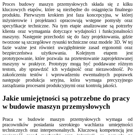
Proces budowy maszyn przemysłowych składa się z kilku
kluczowych etapów, które są niezbędne do osiągnięcia finalnego
produktu. Pierwszym krokiem jest faza koncepcyjna, w której
inżynierowie i projektanci opracowują wstępne pomysły oraz
specyfikacje techniczne. Na tym etapie analizowane są potrzeby
klienta oraz wymagania dotyczące wydajności i funkcjonalności
maszyny. Następnie przechodzi się do fazy projektowania, gdzie
tworzone są szczegółowe rysunki techniczne oraz modele 3D. W tej
fazie ważne jest również uwzględnienie zasad ergonomii oraz
bezpieczeństwa użytkowania. Kolejnym etapem jest
prototypowanie, które pozwala na przetestowanie zaprojektowanej
maszyny w praktyce. Prototypy mogą być poddawane różnym
testom, aby sprawdzić ich wydajność oraz niezawodność. Po
zakończeniu testów i wprowadzeniu ewentualnych poprawek
następuje produkcja seryjna, która wymaga precyzyjnego
zarządzania procesami produkcyjnymi oraz kontrolą jakości.
Jakie umiejętności są potrzebne do pracy
w budowie maszyn przemysłowych
Praca w budowie maszyn przemysłowych wymaga od
pracowników posiadania szerokiego wachlarza umiejętności
technicznych oraz interpersonalnych. Kluczową kompetencją jest