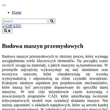
Skip
to
Home
content
Search
for:
OJP EDU
Budowa maszyn przemysłowych
Budowa maszyn przemysłowych to złożony proces, który wymaga
uwzględnienia wielu kluczowych elementów. Na początku warto
zwrócić uwagę na materiały, z jakich maszyny są konstruowane. W
przemyśle najczęściej wykorzystuje się stal, aluminium oraz
tworzywa sztuczne, które charakteryzują się wysoką
wytrzymałością i odpornością na różne czynniki zewnętrzne.
Kolejnym istotnym aspektem jest projektowanie mechanizmów,
które muszą być precyzyjnie dopasowane do specyfiki danej
maszyny. W tym celu inżynierowie często korzystają z
nowoczesnych programów CAD, które umożliwiają tworzenie
trójwymiarowych modeli oraz symulacji działania maszyn. Nie
można zapomnieć o układach napędowych, które są sercem każdej
maszyny przemysłowej. W zależności od zastosowania mogą to być