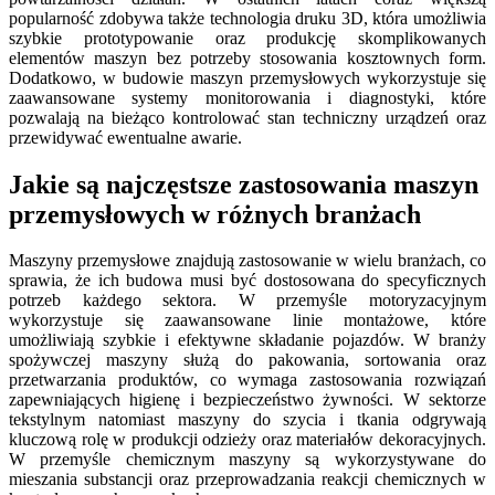
popularność zdobywa także technologia druku 3D, która umożliwia
szybkie prototypowanie oraz produkcję skomplikowanych
elementów maszyn bez potrzeby stosowania kosztownych form.
Dodatkowo, w budowie maszyn przemysłowych wykorzystuje się
zaawansowane systemy monitorowania i diagnostyki, które
pozwalają na bieżąco kontrolować stan techniczny urządzeń oraz
przewidywać ewentualne awarie.
Jakie są najczęstsze zastosowania maszyn
przemysłowych w różnych branżach
Maszyny przemysłowe znajdują zastosowanie w wielu branżach, co
sprawia, że ich budowa musi być dostosowana do specyficznych
potrzeb każdego sektora. W przemyśle motoryzacyjnym
wykorzystuje się zaawansowane linie montażowe, które
umożliwiają szybkie i efektywne składanie pojazdów. W branży
spożywczej maszyny służą do pakowania, sortowania oraz
przetwarzania produktów, co wymaga zastosowania rozwiązań
zapewniających higienę i bezpieczeństwo żywności. W sektorze
tekstylnym natomiast maszyny do szycia i tkania odgrywają
kluczową rolę w produkcji odzieży oraz materiałów dekoracyjnych.
W przemyśle chemicznym maszyny są wykorzystywane do
mieszania substancji oraz przeprowadzania reakcji chemicznych w