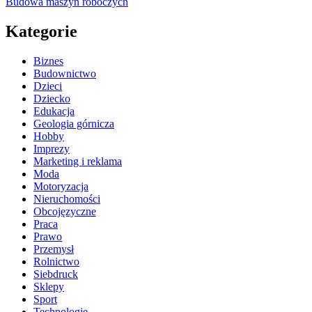
Budowa maszyn roboczych
Kategorie
Biznes
Budownictwo
Dzieci
Dziecko
Edukacja
Geologia górnicza
Hobby
Imprezy
Marketing i reklama
Moda
Motoryzacja
Nieruchomości
Obcojęzyczne
Praca
Prawo
Przemysł
Rolnictwo
Siebdruck
Sklepy
Sport
Technologie