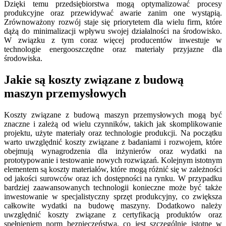
Dzięki temu przedsiębiorstwa mogą optymalizować procesy
produkcyjne oraz przewidywać awarie zanim one wystąpią.
Zrównoważony rozwój staje się priorytetem dla wielu firm, które
dążą do minimalizacji wpływu swojej działalności na środowisko.
W związku z tym coraz więcej producentów inwestuje w
technologie energooszczędne oraz materiały przyjazne dla
środowiska.
Jakie są koszty związane z budową
maszyn przemysłowych
Koszty związane z budową maszyn przemysłowych mogą być
znaczne i zależą od wielu czynników, takich jak skomplikowanie
projektu, użyte materiały oraz technologie produkcji. Na początku
warto uwzględnić koszty związane z badaniami i rozwojem, które
obejmują wynagrodzenia dla inżynierów oraz wydatki na
prototypowanie i testowanie nowych rozwiązań. Kolejnym istotnym
elementem są koszty materiałów, które mogą różnić się w zależności
od jakości surowców oraz ich dostępności na rynku. W przypadku
bardziej zaawansowanych technologii konieczne może być także
inwestowanie w specjalistyczny sprzęt produkcyjny, co zwiększa
całkowite wydatki na budowę maszyny. Dodatkowo należy
uwzględnić koszty związane z certyfikacją produktów oraz
spełnieniem norm bezpieczeństwa, co jest szczególnie istotne w