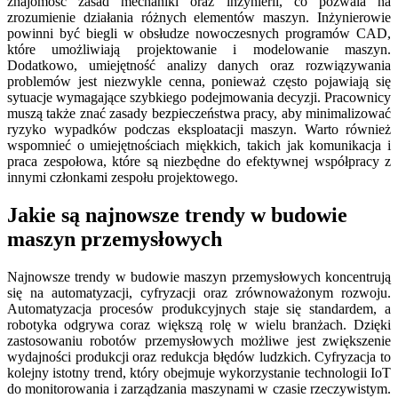
znajomość zasad mechaniki oraz inżynierii, co pozwala na
zrozumienie działania różnych elementów maszyn. Inżynierowie
powinni być biegli w obsłudze nowoczesnych programów CAD,
które umożliwiają projektowanie i modelowanie maszyn.
Dodatkowo, umiejętność analizy danych oraz rozwiązywania
problemów jest niezwykle cenna, ponieważ często pojawiają się
sytuacje wymagające szybkiego podejmowania decyzji. Pracownicy
muszą także znać zasady bezpieczeństwa pracy, aby minimalizować
ryzyko wypadków podczas eksploatacji maszyn. Warto również
wspomnieć o umiejętnościach miękkich, takich jak komunikacja i
praca zespołowa, które są niezbędne do efektywnej współpracy z
innymi członkami zespołu projektowego.
Jakie są najnowsze trendy w budowie
maszyn przemysłowych
Najnowsze trendy w budowie maszyn przemysłowych koncentrują
się na automatyzacji, cyfryzacji oraz zrównoważonym rozwoju.
Automatyzacja procesów produkcyjnych staje się standardem, a
robotyka odgrywa coraz większą rolę w wielu branżach. Dzięki
zastosowaniu robotów przemysłowych możliwe jest zwiększenie
wydajności produkcji oraz redukcja błędów ludzkich. Cyfryzacja to
kolejny istotny trend, który obejmuje wykorzystanie technologii IoT
do monitorowania i zarządzania maszynami w czasie rzeczywistym.