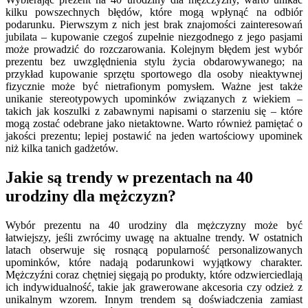
kilku powszechnych błędów, które mogą wpłynąć na odbiór
podarunku. Pierwszym z nich jest brak znajomości zainteresowań
jubilata – kupowanie czegoś zupełnie niezgodnego z jego pasjami
może prowadzić do rozczarowania. Kolejnym błędem jest wybór
prezentu bez uwzględnienia stylu życia obdarowywanego; na
przykład kupowanie sprzętu sportowego dla osoby nieaktywnej
fizycznie może być nietrafionym pomysłem. Ważne jest także
unikanie stereotypowych upominków związanych z wiekiem –
takich jak koszulki z zabawnymi napisami o starzeniu się – które
mogą zostać odebrane jako nietaktowne. Warto również pamiętać o
jakości prezentu; lepiej postawić na jeden wartościowy upominek
niż kilka tanich gadżetów.
Jakie są trendy w prezentach na 40
urodziny dla mężczyzn?
Wybór prezentu na 40 urodziny dla mężczyzny może być
łatwiejszy, jeśli zwrócimy uwagę na aktualne trendy. W ostatnich
latach obserwuje się rosnącą popularność personalizowanych
upominków, które nadają podarunkowi wyjątkowy charakter.
Mężczyźni coraz chętniej sięgają po produkty, które odzwierciedlają
ich indywidualność, takie jak grawerowane akcesoria czy odzież z
unikalnym wzorem. Innym trendem są doświadczenia zamiast