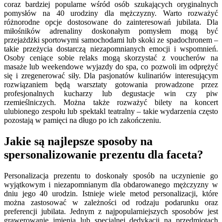
coraz bardziej popularne wśród osób szukających oryginalnych
pomysłów na 40 urodziny dla mężczyzny. Warto rozważyć
różnorodne opcje dostosowane do zainteresowań jubilata. Dla
miłośników adrenaliny doskonałym pomysłem mogą być
przejażdżki sportowymi samochodami lub skoki ze spadochronem –
takie przeżycia dostarczą niezapomnianych emocji i wspomnień.
Osoby ceniące sobie relaks mogą skorzystać z voucherów na
masaże lub weekendowe wyjazdy do spa, co pozwoli im odprężyć
się i zregenerować siły. Dla pasjonatów kulinariów interesującym
rozwiązaniem będą warsztaty gotowania prowadzone przez
profesjonalnych kucharzy lub degustacje win czy piw
rzemieślniczych. Można także rozważyć bilety na koncert
ulubionego zespołu lub spektakl teatralny – takie wydarzenia często
pozostają w pamięci na długo po ich zakończeniu.
Jakie są najlepsze sposoby na
spersonalizowanie prezentu dla faceta?
Personalizacja prezentu to doskonały sposób na uczynienie go
wyjątkowym i niezapomnianym dla obdarowanego mężczyzny w
dniu jego 40 urodzin. Istnieje wiele metod personalizacji, które
można zastosować w zależności od rodzaju podarunku oraz
preferencji jubilata. Jednym z najpopularniejszych sposobów jest
grawerowanie imienia lub specjalnej dedykacji na przedmiotach