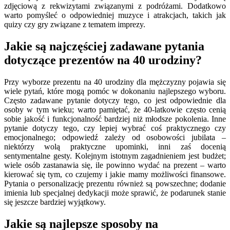
zdjęciową z rekwizytami związanymi z podróżami. Dodatkowo
warto pomyśleć o odpowiedniej muzyce i atrakcjach, takich jak
quizy czy gry związane z tematem imprezy.
Jakie są najczęściej zadawane pytania
dotyczące prezentów na 40 urodziny?
Przy wyborze prezentu na 40 urodziny dla mężczyzny pojawia się
wiele pytań, które mogą pomóc w dokonaniu najlepszego wyboru.
Często zadawane pytanie dotyczy tego, co jest odpowiednie dla
osoby w tym wieku; warto pamiętać, że 40-latkowie często cenią
sobie jakość i funkcjonalność bardziej niż młodsze pokolenia. Inne
pytanie dotyczy tego, czy lepiej wybrać coś praktycznego czy
emocjonalnego; odpowiedź zależy od osobowości jubilata –
niektórzy wolą praktyczne upominki, inni zaś docenią
sentymentalne gesty. Kolejnym istotnym zagadnieniem jest budżet;
wiele osób zastanawia się, ile powinno wydać na prezent – warto
kierować się tym, co czujemy i jakie mamy możliwości finansowe.
Pytania o personalizację prezentu również są powszechne; dodanie
imienia lub specjalnej dedykacji może sprawić, że podarunek stanie
się jeszcze bardziej wyjątkowy.
Jakie są najlepsze sposoby na