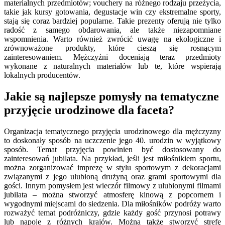
materialnych przedmiotów; vouchery na różnego rodzaju przeżycia,
takie jak kursy gotowania, degustacje win czy ekstremalne sporty,
stają się coraz bardziej popularne. Takie prezenty oferują nie tylko
radość z samego obdarowania, ale także niezapomniane
wspomnienia. Warto również zwrócić uwagę na ekologiczne i
zrównoważone produkty, które cieszą się rosnącym
zainteresowaniem. Mężczyźni doceniają teraz przedmioty
wykonane z naturalnych materiałów lub te, które wspierają
lokalnych producentów.
Jakie są najlepsze pomysły na tematyczne
przyjęcie urodzinowe dla faceta?
Organizacja tematycznego przyjęcia urodzinowego dla mężczyzny
to doskonały sposób na uczczenie jego 40. urodzin w wyjątkowy
sposób. Temat przyjęcia powinien być dostosowany do
zainteresowań jubilata. Na przykład, jeśli jest miłośnikiem sportu,
można zorganizować imprezę w stylu sportowym z dekoracjami
związanymi z jego ulubioną drużyną oraz grami sportowymi dla
gości. Innym pomysłem jest wieczór filmowy z ulubionymi filmami
jubilata – można stworzyć atmosferę kinową z popcornem i
wygodnymi miejscami do siedzenia. Dla miłośników podróży warto
rozważyć temat podróżniczy, gdzie każdy gość przynosi potrawy
lub napoje z różnych krajów. Można także stworzyć strefę