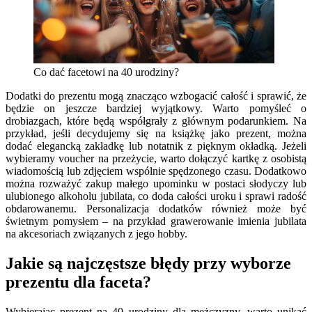
Co dać facetowi na 40 urodziny?
Dodatki do prezentu mogą znacząco wzbogacić całość i sprawić, że
będzie on jeszcze bardziej wyjątkowy. Warto pomyśleć o
drobiazgach, które będą współgrały z głównym podarunkiem. Na
przykład, jeśli decydujemy się na książkę jako prezent, można
dodać elegancką zakładkę lub notatnik z pięknym okładką. Jeżeli
wybieramy voucher na przeżycie, warto dołączyć kartkę z osobistą
wiadomością lub zdjęciem wspólnie spędzonego czasu. Dodatkowo
można rozważyć zakup małego upominku w postaci słodyczy lub
ulubionego alkoholu jubilata, co doda całości uroku i sprawi radość
obdarowanemu. Personalizacja dodatków również może być
świetnym pomysłem – na przykład grawerowanie imienia jubilata
na akcesoriach związanych z jego hobby.
Jakie są najczęstsze błędy przy wyborze
prezentu dla faceta?
Wybierając prezent na 40 urodziny dla mężczyzny, warto unikać