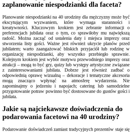
zaplanowanie niespodzianki dla faceta?
Planowanie niespodzianki na 40 urodziny dla mężczyzny może być
ekscytującym wyzwaniem, które wymaga staranności i
kreatywności. Kluczowym krokiem jest zebranie informacji o
preferencjach jubilata oraz o tym, co sprawiłoby mu największą
radość. Można zacząć od ustalenia daty i miejsca imprezy oraz
stworzenia listy gości. Ważne jest również ukrycie planów przed
jubilatem; warto zaangażować bliskich przyjaciół lub rodzinę w
organizację niespodzianki, aby wszystko przebiegło sprawnie.
Kolejnym krokiem jest wybór motywu przewodniego imprezy oraz
atrakcji – mogą to być gry, quizy lub występy artystyczne związane
z zainteresowaniami jubilata. Dobrze jest również zadbać o
odpowiednią oprawę wizualną – dekoracje i tematyczne akcesoria
mogą znacząco wpłynąć na atmosferę wydarzenia. Nie
zapominajmy o jedzeniu i napojach; catering lub samodzielne
przygotowanie potraw powinno być dostosowane do gustów gości i
jubilata.
Jakie są najciekawsze doświadczenia do
podarowania facetowi na 40 urodziny?
Podarowanie doświadczeń zamiast tradycyjnych prezentów staje się