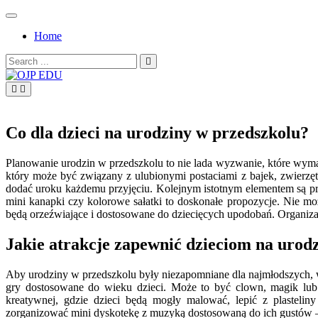
Skip
to
Home
content
Search
for:
OJP EDU
Co dla dzieci na urodziny w przedszkolu?
Planowanie urodzin w przedszkolu to nie lada wyzwanie, które wy
który może być związany z ulubionymi postaciami z bajek, zwierzęt
dodać uroku każdemu przyjęciu. Kolejnym istotnym elementem są pr
mini kanapki czy kolorowe sałatki to doskonałe propozycje. Nie mo
będą orzeźwiające i dostosowane do dziecięcych upodobań. Organizac
Jakie atrakcje zapewnić dzieciom na urod
Aby urodziny w przedszkolu były niezapomniane dla najmłodszych, w
gry dostosowane do wieku dzieci. Może to być clown, magik lub p
kreatywnej, gdzie dzieci będą mogły malować, lepić z plastelin
zorganizować mini dyskotekę z muzyką dostosowaną do ich gustów – 