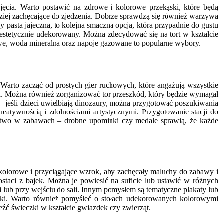
cia. Warto postawić na zdrowe i kolorowe przekąski, które będą
iej zachęcające do zjedzenia. Dobrze sprawdzą się również warzywa
pasta jajeczna, to kolejna smaczna opcja, która przypadnie do gustu
 estetycznie udekorowany. Można zdecydować się na tort w kształcie
we, woda mineralna oraz napoje gazowane to popularne wybory.
Warto zacząć od prostych gier ruchowych, które angażują wszystkie
ch. Można również zorganizować tor przeszkód, który będzie wymagał
jeśli dzieci uwielbiają dinozaury, można przygotować poszukiwania
eatywnością i zdolnościami artystycznymi. Przygotowanie stacji do
ictwo w zabawach – drobne upominki czy medale sprawią, że każde
kolorowe i przyciągające wzrok, aby zachęcały maluchy do zabawy i
staci z bajek. Można je powiesić na suficie lub ustawić w różnych
i lub przy wejściu do sali. Innym pomysłem są tematyczne plakaty lub
iki. Warto również pomyśleć o stołach udekorowanych kolorowymi
ć świeczki w kształcie gwiazdek czy zwierząt.