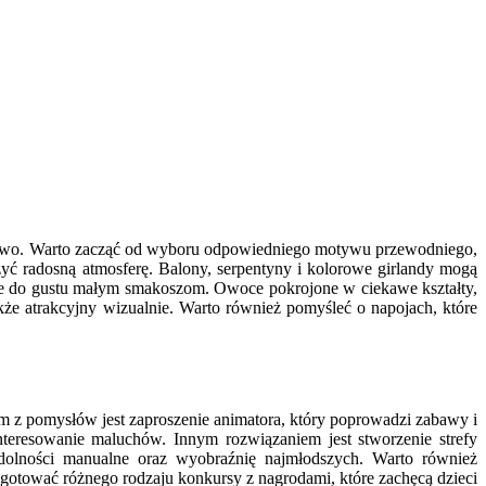
tkowo. Warto zacząć od wyboru odpowiedniego motywu przewodniego,
zyć radosną atmosferę. Balony, serpentyny i kolorowe girlandy mogą
nie do gustu małym smakoszom. Owoce pokrojone w ciekawe kształty,
kże atrakcyjny wizualnie. Warto również pomyśleć o napojach, które
m z pomysłów jest zaproszenie animatora, który poprowadzi zabawy i
nteresowanie maluchów. Innym rozwiązaniem jest stworzenie strefy
 zdolności manualne oraz wyobraźnię najmłodszych. Warto również
gotować różnego rodzaju konkursy z nagrodami, które zachęcą dzieci