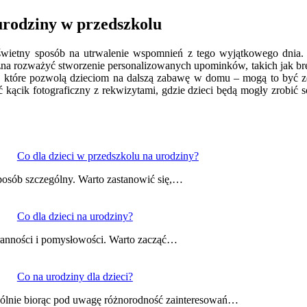
urodziny w przedszkolu
 świetny sposób na utrwalenie wspomnień z tego wyjątkowego dnia
na rozważyć stworzenie personalizowanych upominków, takich jak bre
tóre pozwolą dzieciom na dalszą zabawę w domu – mogą to być zest
ącik fotograficzny z rekwizytami, gdzie dzieci będą mogły zrobić s
Co dla dzieci w przedszkolu na urodziny?
posób szczególny. Warto zastanowić się,…
Co dla dzieci na urodziny?
aranności i pomysłowości. Warto zacząć…
Co na urodziny dla dzieci?
gólnie biorąc pod uwagę różnorodność zainteresowań…