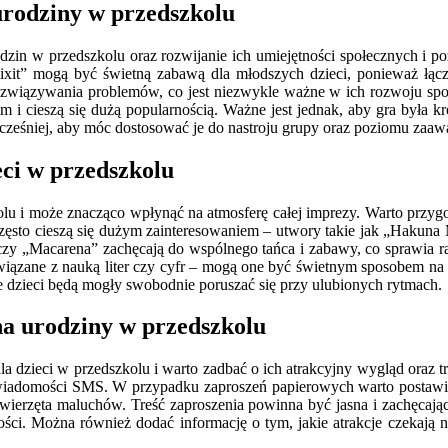
urodziny w przedszkolu
rodzin w przedszkolu oraz rozwijanie ich umiejętności społecznych i
Dixit” mogą być świetną zabawą dla młodszych dzieci, ponieważ łączą
ozwiązywania problemów, co jest niezwykle ważne w ich rozwoju spo
 i cieszą się dużą popularnością. Ważne jest jednak, aby gra była kr
cześniej, aby móc dostosować je do nastroju grupy oraz poziomu zaa
eci w przedszkolu
kolu i może znacząco wpłynąć na atmosferę całej imprezy. Warto przy
ęsto cieszą się dużym zainteresowaniem – utwory takie jak „Hakuna
 czy „Macarena” zachęcają do wspólnego tańca i zabawy, co sprawia r
związane z nauką liter czy cyfr – mogą one być świetnym sposobem n
zie dzieci będą mogły swobodnie poruszać się przy ulubionych rytmach.
na urodziny w przedszkolu
a dzieci w przedszkolu i warto zadbać o ich atrakcyjny wygląd oraz 
 wiadomości SMS. W przypadku zaproszeń papierowych warto postawić
ierzęta maluchów. Treść zaproszenia powinna być jasna i zachęcając
ości. Można również dodać informację o tym, jakie atrakcje czekają n