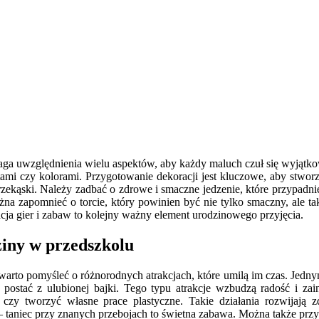
maga uwzględnienia wielu aspektów, aby każdy maluch czuł się wyją
ami czy kolorami. Przygotowanie dekoracji jest kluczowe, aby stwor
zekąski. Należy zadbać o zdrowe i smaczne jedzenie, które przypad
żna zapomnieć o torcie, który powinien być nie tylko smaczny, ale ta
ja gier i zabaw to kolejny ważny element urodzinowego przyjęcia.
ziny w przedszkolu
arto pomyśleć o różnorodnych atrakcjach, które umilą im czas. Jedny
ostać z ulubionej bajki. Tego typu atrakcje wzbudzą radość i zai
y czy tworzyć własne prace plastyczne. Takie działania rozwijają
taniec przy znanych przebojach to świetna zabawa. Można także przy