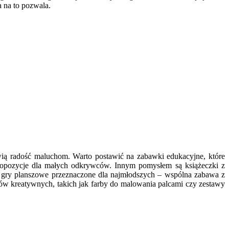
a na to pozwala.
wią radość maluchom. Warto postawić na zabawki edukacyjne, które
propozycje dla małych odkrywców. Innym pomysłem są książeczki z
ż gry planszowe przeznaczone dla najmłodszych – wspólna zabawa z
wów kreatywnych, takich jak farby do malowania palcami czy zestawy