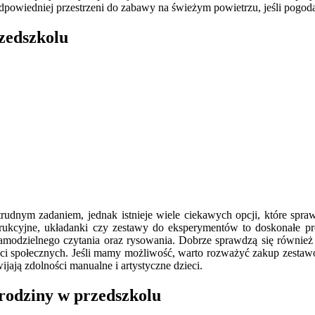
odpowiedniej przestrzeni do zabawy na świeżym powietrzu, jeśli pogod
rzedszkolu
rudnym zadaniem, jednak istnieje wiele ciekawych opcji, które spra
strukcyjne, układanki czy zestawy do eksperymentów to doskonałe 
samodzielnego czytania oraz rysowania. Dobrze sprawdzą się równie
ności społecznych. Jeśli mamy możliwość, warto rozważyć zakup zesta
wijają zdolności manualne i artystyczne dzieci.
urodziny w przedszkolu