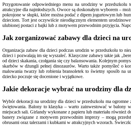
Przygotowanie odpowiedniego menu na urodziny w przedszkolu to
atrakcyjne dla najmłodszych. Owoce są doskonałym wyborem – można
pokrojone w słupki, które można podać z dipem jogurtowym lub hummu
dzieciom. Tort jest oczywiście nieodłącznym elementem urodzinoweg
ulubionej postaci z bajki lub z motywem przewodnim przyjęcia. Na
Jak zorganizować zabawy dla dzieci na ur
Organizacja zabaw dla dzieci podczas urodzin w przedszkolu to ni
dzieci i pozwalają im się wyszaleć. Klasyczne zabawy takie jak „b
od dzieci skakania, czołgania się czy balansowania. Kolejnym pom
skarbów w dżungli pełnej dinozaurów. Warto także pomyśleć o konk
malowania twarzy lub robienia bransoletek to świetny sposób na
dziecko poczuje się docenione i wyjątkowe.
Jakie dekoracje wybrać na urodziny dla dz
Wybór dekoracji na urodziny dla dzieci w przedszkolu ma ogromne 
świętowania. Balony to klasyka – warto zainwestować w balony w r
miejscach sali. Girlandy wykonane z papieru lub materiału również d
banery związane z motywem przewodnim imprezy – mogą przedstaw
obrusami oraz talerzami i kubkami w atrakcyjnych wzorach. Świecz