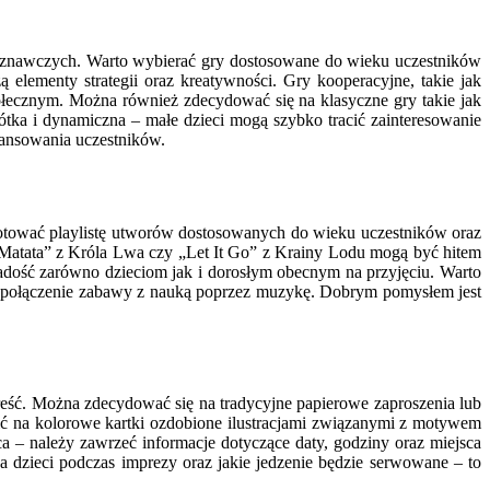
 poznawczych. Warto wybierać gry dostosowane do wieku uczestników
 elementy strategii oraz kreatywności. Gry kooperacyjne, takie jak
łecznym. Można również zdecydować się na klasyczne gry takie jak
ótka i dynamiczna – małe dzieci mogą szybko tracić zainteresowanie
wansowania uczestników.
gotować playlistę utworów dostosowanych do wieku uczestników oraz
 Matata” z Króla Lwa czy „Let It Go” z Krainy Lodu mogą być hitem
adość zarówno dzieciom jak i dorosłym obecnym na przyjęciu. Warto
a połączenie zabawy z nauką poprzez muzykę. Dobrym pomysłem jest
treść. Można zdecydować się na tradycyjne papierowe zaproszenia lub
 na kolorowe kartki ozdobione ilustracjami związanymi z motywem
a – należy zawrzeć informacje dotyczące daty, godziny oraz miejsca
a dzieci podczas imprezy oraz jakie jedzenie będzie serwowane – to