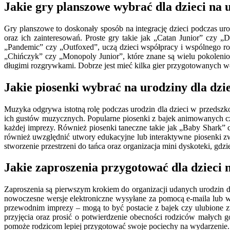
Jakie gry planszowe wybrać dla dzieci na 
Gry planszowe to doskonały sposób na integrację dzieci podczas u
oraz ich zainteresowań. Proste gry takie jak „Catan Junior” czy „
„Pandemic” czy „Outfoxed”, uczą dzieci współpracy i wspólnego r
„Chińczyk” czy „Monopoly Junior”, które znane są wielu pokoleniom
długimi rozgrywkami. Dobrze jest mieć kilka gier przygotowanych w
Jakie piosenki wybrać na urodziny dla dzi
Muzyka odgrywa istotną rolę podczas urodzin dla dzieci w przedsz
ich gustów muzycznych. Popularne piosenki z bajek animowanych cz
każdej imprezy. Również piosenki taneczne takie jak „Baby Shark”
również uwzględnić utwory edukacyjne lub interaktywne piosenki 
stworzenie przestrzeni do tańca oraz organizacja mini dyskoteki, gd
Jakie zaproszenia przygotować dla dzieci 
Zaproszenia są pierwszym krokiem do organizacji udanych urodzin dl
nowoczesne wersje elektroniczne wysyłane za pomocą e-maila lub
przewodnim imprezy – mogą to być postacie z bajek czy ulubione zw
przyjęcia oraz prosić o potwierdzenie obecności rodziców małych g
pomoże rodzicom lepiej przygotować swoje pociechy na wydarzenie.