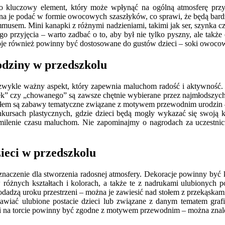
 kluczowy element, który może wpłynąć na ogólną atmosferę przyję
 je podać w formie owocowych szaszłyków, co sprawi, że będą bardz
sem. Mini kanapki z różnymi nadzieniami, takimi jak ser, szynka czy 
o przyjęcia – warto zadbać o to, aby był nie tylko pyszny, ale także
poje również powinny być dostosowane do gustów dzieci – soki owoco
odziny w przedszkolu
ezwykle ważny aspekt, który zapewnia maluchom radość i aktywność. 
erek” czy „chowanego” są zawsze chętnie wybierane przez najmłodszy
ysłem są zabawy tematyczne związane z motywem przewodnim urodzin – 
ursach plastycznych, gdzie dzieci będą mogły wykazać się swoją kr
 umilenie czasu maluchom. Nie zapominajmy o nagrodach za uczestn
ieci w przedszkolu
znaczenie dla stworzenia radosnej atmosfery. Dekoracje powinny być 
óżnych kształtach i kolorach, a także te z nadrukami ulubionych po
odadzą uroku przestrzeni – można je zawiesić nad stołem z przekąskam
iać ulubione postacie dzieci lub związane z danym tematem graf
ki na torcie powinny być zgodne z motywem przewodnim – można znaleź