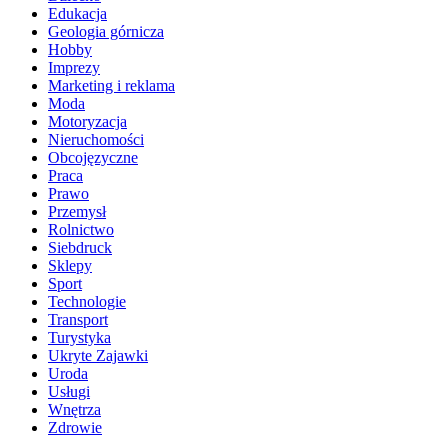
Edukacja
Geologia górnicza
Hobby
Imprezy
Marketing i reklama
Moda
Motoryzacja
Nieruchomości
Obcojęzyczne
Praca
Prawo
Przemysł
Rolnictwo
Siebdruck
Sklepy
Sport
Technologie
Transport
Turystyka
Ukryte Zajawki
Uroda
Usługi
Wnętrza
Zdrowie