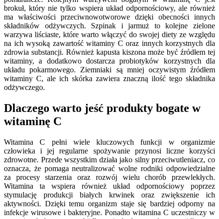
brokuł, który nie tylko wspiera układ odpornościowy, ale również
ma właściwości przeciwnowotworowe dzięki obecności innych
składników odżywczych. Szpinak i jarmuż to kolejne zielone
warzywa liściaste, które warto włączyć do swojej diety ze względu
na ich wysoką zawartość witaminy C oraz innych korzystnych dla
zdrowia substancji. Również kapusta kiszona może być źródłem tej
witaminy, a dodatkowo dostarcza probiotyków korzystnych dla
układu pokarmowego. Ziemniaki są mniej oczywistym źródłem
witaminy C, ale ich skórka zawiera znaczną ilość tego składnika
odżywczego.
Dlaczego warto jeść produkty bogate w
witaminę C
Witamina C pełni wiele kluczowych funkcji w organizmie
człowieka i jej regularne spożywanie przynosi liczne korzyści
zdrowotne. Przede wszystkim działa jako silny przeciwutleniacz, co
oznacza, że pomaga neutralizować wolne rodniki odpowiedzialne
za procesy starzenia oraz rozwój wielu chorób przewlekłych.
Witamina ta wspiera również układ odpornościowy poprzez
stymulację produkcji białych krwinek oraz zwiększenie ich
aktywności. Dzięki temu organizm staje się bardziej odporny na
infekcje wirusowe i bakteryjne. Ponadto witamina C uczestniczy w