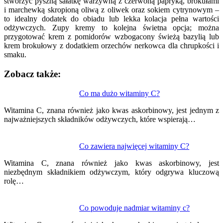
stworzyć pyszną sałatkę warzywną z czerwoną papryką, brokułami
i marchewką skropioną oliwą z oliwek oraz sokiem cytrynowym –
to idealny dodatek do obiadu lub lekka kolacja pełna wartości
odżywczych. Zupy kremy to kolejna świetna opcja; można
przygotować krem z pomidorów wzbogacony świeżą bazylią lub
krem brokułowy z dodatkiem orzechów nerkowca dla chrupkości i
smaku.
Zobacz także:
Nawigacja
Co ma dużo witaminy C?
wpisu
Witamina C, znana również jako kwas askorbinowy, jest jednym z
najważniejszych składników odżywczych, które wspierają…
Co zawiera najwięcej witaminy C?
Witamina C, znana również jako kwas askorbinowy, jest
niezbędnym składnikiem odżywczym, który odgrywa kluczową
rolę…
Co powoduje nadmiar witaminy c?