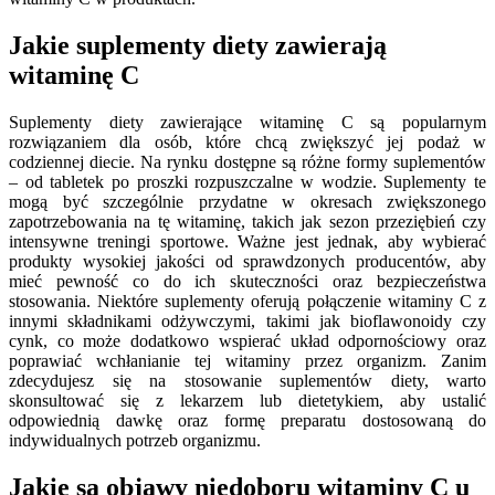
Jakie suplementy diety zawierają
witaminę C
Suplementy diety zawierające witaminę C są popularnym
rozwiązaniem dla osób, które chcą zwiększyć jej podaż w
codziennej diecie. Na rynku dostępne są różne formy suplementów
– od tabletek po proszki rozpuszczalne w wodzie. Suplementy te
mogą być szczególnie przydatne w okresach zwiększonego
zapotrzebowania na tę witaminę, takich jak sezon przeziębień czy
intensywne treningi sportowe. Ważne jest jednak, aby wybierać
produkty wysokiej jakości od sprawdzonych producentów, aby
mieć pewność co do ich skuteczności oraz bezpieczeństwa
stosowania. Niektóre suplementy oferują połączenie witaminy C z
innymi składnikami odżywczymi, takimi jak bioflawonoidy czy
cynk, co może dodatkowo wspierać układ odpornościowy oraz
poprawiać wchłanianie tej witaminy przez organizm. Zanim
zdecydujesz się na stosowanie suplementów diety, warto
skonsultować się z lekarzem lub dietetykiem, aby ustalić
odpowiednią dawkę oraz formę preparatu dostosowaną do
indywidualnych potrzeb organizmu.
Jakie są objawy niedoboru witaminy C u