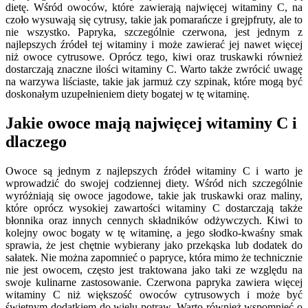
dietę. Wśród owoców, które zawierają najwięcej witaminy C, na
czoło wysuwają się cytrusy, takie jak pomarańcze i grejpfruty, ale to
nie wszystko. Papryka, szczególnie czerwona, jest jednym z
najlepszych źródeł tej witaminy i może zawierać jej nawet więcej
niż owoce cytrusowe. Oprócz tego, kiwi oraz truskawki również
dostarczają znaczne ilości witaminy C. Warto także zwrócić uwagę
na warzywa liściaste, takie jak jarmuż czy szpinak, które mogą być
doskonałym uzupełnieniem diety bogatej w tę witaminę.
Jakie owoce mają najwięcej witaminy C i
dlaczego
Owoce są jednym z najlepszych źródeł witaminy C i warto je
wprowadzić do swojej codziennej diety. Wśród nich szczególnie
wyróżniają się owoce jagodowe, takie jak truskawki oraz maliny,
które oprócz wysokiej zawartości witaminy C dostarczają także
błonnika oraz innych cennych składników odżywczych. Kiwi to
kolejny owoc bogaty w tę witaminę, a jego słodko-kwaśny smak
sprawia, że jest chętnie wybierany jako przekąska lub dodatek do
sałatek. Nie można zapomnieć o papryce, która mimo że technicznie
nie jest owocem, często jest traktowana jako taki ze względu na
swoje kulinarne zastosowanie. Czerwona papryka zawiera więcej
witaminy C niż większość owoców cytrusowych i może być
świetnym dodatkiem do wielu potraw. Warto również wspomnieć o