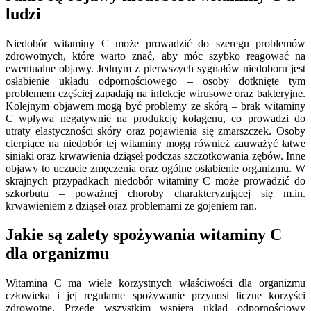
ludzi
Niedobór witaminy C może prowadzić do szeregu problemów
zdrowotnych, które warto znać, aby móc szybko reagować na
ewentualne objawy. Jednym z pierwszych sygnałów niedoboru jest
osłabienie układu odpornościowego – osoby dotknięte tym
problemem częściej zapadają na infekcje wirusowe oraz bakteryjne.
Kolejnym objawem mogą być problemy ze skórą – brak witaminy
C wpływa negatywnie na produkcję kolagenu, co prowadzi do
utraty elastyczności skóry oraz pojawienia się zmarszczek. Osoby
cierpiące na niedobór tej witaminy mogą również zauważyć łatwe
siniaki oraz krwawienia dziąseł podczas szczotkowania zębów. Inne
objawy to uczucie zmęczenia oraz ogólne osłabienie organizmu. W
skrajnych przypadkach niedobór witaminy C może prowadzić do
szkorbutu – poważnej choroby charakteryzującej się m.in.
krwawieniem z dziąseł oraz problemami ze gojeniem ran.
Jakie są zalety spożywania witaminy C
dla organizmu
Witamina C ma wiele korzystnych właściwości dla organizmu
człowieka i jej regularne spożywanie przynosi liczne korzyści
zdrowotne. Przede wszystkim wspiera układ odpornościowy