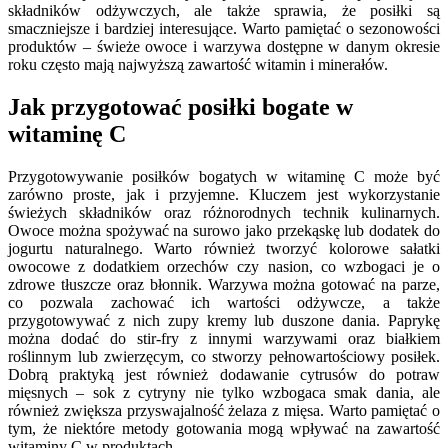
składników odżywczych, ale także sprawia, że posiłki są
smaczniejsze i bardziej interesujące. Warto pamiętać o sezonowości
produktów – świeże owoce i warzywa dostępne w danym okresie
roku często mają najwyższą zawartość witamin i minerałów.
Jak przygotować posiłki bogate w
witaminę C
Przygotowywanie posiłków bogatych w witaminę C może być
zarówno proste, jak i przyjemne. Kluczem jest wykorzystanie
świeżych składników oraz różnorodnych technik kulinarnych.
Owoce można spożywać na surowo jako przekąskę lub dodatek do
jogurtu naturalnego. Warto również tworzyć kolorowe sałatki
owocowe z dodatkiem orzechów czy nasion, co wzbogaci je o
zdrowe tłuszcze oraz błonnik. Warzywa można gotować na parze,
co pozwala zachować ich wartości odżywcze, a także
przygotowywać z nich zupy kremy lub duszone dania. Paprykę
można dodać do stir-fry z innymi warzywami oraz białkiem
roślinnym lub zwierzęcym, co stworzy pełnowartościowy posiłek.
Dobrą praktyką jest również dodawanie cytrusów do potraw
mięsnych – sok z cytryny nie tylko wzbogaca smak dania, ale
również zwiększa przyswajalność żelaza z mięsa. Warto pamiętać o
tym, że niektóre metody gotowania mogą wpływać na zawartość
witaminy C w produktach.