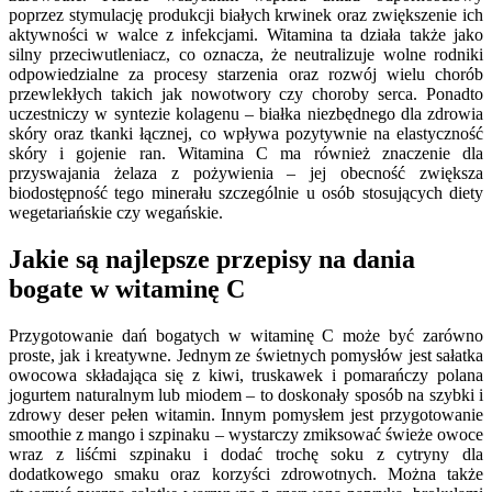
poprzez stymulację produkcji białych krwinek oraz zwiększenie ich
aktywności w walce z infekcjami. Witamina ta działa także jako
silny przeciwutleniacz, co oznacza, że neutralizuje wolne rodniki
odpowiedzialne za procesy starzenia oraz rozwój wielu chorób
przewlekłych takich jak nowotwory czy choroby serca. Ponadto
uczestniczy w syntezie kolagenu – białka niezbędnego dla zdrowia
skóry oraz tkanki łącznej, co wpływa pozytywnie na elastyczność
skóry i gojenie ran. Witamina C ma również znaczenie dla
przyswajania żelaza z pożywienia – jej obecność zwiększa
biodostępność tego minerału szczególnie u osób stosujących diety
wegetariańskie czy wegańskie.
Jakie są najlepsze przepisy na dania
bogate w witaminę C
Przygotowanie dań bogatych w witaminę C może być zarówno
proste, jak i kreatywne. Jednym ze świetnych pomysłów jest sałatka
owocowa składająca się z kiwi, truskawek i pomarańczy polana
jogurtem naturalnym lub miodem – to doskonały sposób na szybki i
zdrowy deser pełen witamin. Innym pomysłem jest przygotowanie
smoothie z mango i szpinaku – wystarczy zmiksować świeże owoce
wraz z liśćmi szpinaku i dodać trochę soku z cytryny dla
dodatkowego smaku oraz korzyści zdrowotnych. Można także