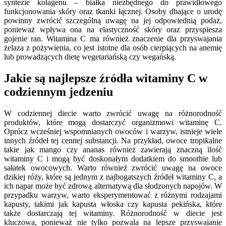
syntezie kolagenu – białka niezbędnego do prawidłowego
funkcjonowania skóry oraz tkanki łącznej. Osoby dbające o urodę
powinny zwrócić szczególną uwagę na jej odpowiednią podaż,
ponieważ wpływa ona na elastyczność skóry oraz przyspiesza
gojenie ran. Witamina C ma również znaczenie dla przyswajania
żelaza z pożywienia, co jest istotne dla osób cierpiących na anemię
lub prowadzących dietę wegetariańską czy wegańską.
Jakie są najlepsze źródła witaminy C w
codziennym jedzeniu
W codziennej diecie warto zwrócić uwagę na różnorodność
produktów, które mogą dostarczyć organizmowi witaminę C.
Oprócz wcześniej wspomnianych owoców i warzyw, istnieje wiele
innych źródeł tej cennej substancji. Na przykład, owoce tropikalne
takie jak mango czy ananas również zawierają znaczną ilość
witaminy C i mogą być doskonałym dodatkiem do smoothie lub
sałatek owocowych. Warto również zwrócić uwagę na owoce
dzikiej róży, które są jednym z najbogatszych źródeł witaminy C, a
ich napar może być zdrową alternatywą dla słodzonych napojów. W
przypadku warzyw, warto eksperymentować z różnymi rodzajami
kapusty, takimi jak kapusta włoska czy kapusta pekińska, które
także dostarczają tej witaminy. Różnorodność w diecie jest
kluczowa, ponieważ nie tylko pozwala na lepsze przyswajanie