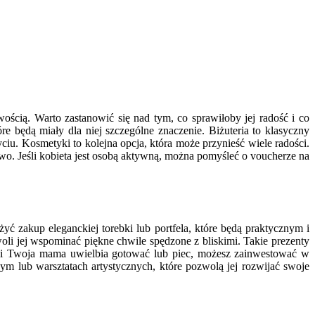
ścią. Warto zastanowić się nad tym, co sprawiłoby jej radość i co
re będą miały dla niej szczególne znaczenie. Biżuteria to klasyczny
iu. Kosmetyki to kolejna opcja, która może przynieść wiele radości.
wo. Jeśli kobieta jest osobą aktywną, można pomyśleć o voucherze na
yć zakup eleganckiej torebki lub portfela, które będą praktycznym i
i jej wspominać piękne chwile spędzone z bliskimi. Takie prezenty
eśli Twoja mama uwielbia gotować lub piec, możesz zainwestować w
m lub warsztatach artystycznych, które pozwolą jej rozwijać swoje