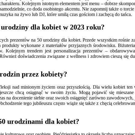
charakteru. Kolejnym istotnym elementem jest menu – dobrze skompon
samodzielnie, co doda osobistego akcentu. Nie zapomnij także o torci
muzyka na żywo lub DJ, które umilą czas gościom i zachęcą do tańca.
 urodziny dla kobiet w 2023 roku?
ych prezentów na 50 urodziny dla kobiet. Przede wszystkim rośnie 
a produkty wykonane z materiałów przyjaznych środowisku. Biżuteri
ów. Kolejnym trendem jest personalizacja prezentów – obdarowywa
 Również doświadczenia związane z wellness i zdrowiem cieszą się d
rodzin przez kobiety?
fleksji nad minionym życiem oraz przyszłością. Dla wielu kobiet t
 jeszcze chcą osiągnąć w swoim życiu. Mogą pojawić się mieszane 
as na docenienie siebie oraz swoich osiągnięć zarówno zawodowych, j
chodzenie tego jubileuszu często wiąże się także z chęcią celebrowania 
50 urodzinami dla kobiet?
kulturowe oraz osobiste. Pięćdziesiątka to okrągła liczba oznaczająca 