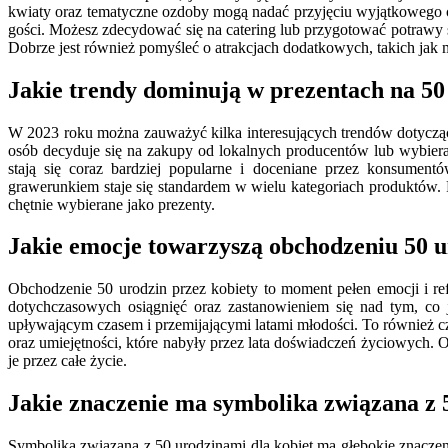
kwiaty oraz tematyczne ozdoby mogą nadać przyjęciu wyjątkowego 
gości. Możesz zdecydować się na catering lub przygotować potrawy 
Dobrze jest również pomyśleć o atrakcjach dodatkowych, takich jak 
Jakie trendy dominują w prezentach na 50
W 2023 roku można zauważyć kilka interesujących trendów dotycząc
osób decyduje się na zakupy od lokalnych producentów lub wybier
stają się coraz bardziej popularne i doceniane przez konsument
grawerunkiem staje się standardem w wielu kategoriach produktów.
chętnie wybierane jako prezenty.
Jakie emocje towarzyszą obchodzeniu 50 u
Obchodzenie 50 urodzin przez kobiety to moment pełen emocji i re
dotychczasowych osiągnięć oraz zastanowieniem się nad tym, co
upływającym czasem i przemijającymi latami młodości. To również cz
oraz umiejętności, które nabyły przez lata doświadczeń życiowych. Ob
je przez całe życie.
Jakie znaczenie ma symbolika związana z 
Symbolika związana z 50 urodzinami dla kobiet ma głębokie znaczenie 