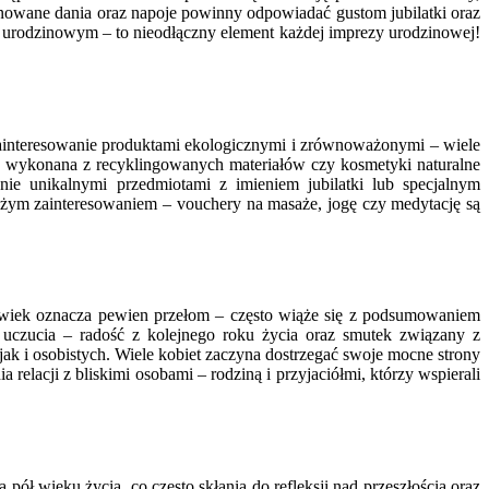
owane dania oraz napoje powinny odpowiadać gustom jubilatki oraz
e urodzinowym – to nieodłączny element każdej imprezy urodzinowej!
zainteresowanie produktami ekologicznymi i zrównoważonymi – wiele
a wykonana z recyklingowanych materiałów czy kosmetyki naturalne
nie unikalnymi przedmiotami z imieniem jubilatki lub specjalnym
użym zainteresowaniem – vouchery na masaże, jogę czy medytację są
en wiek oznacza pewien przełom – często wiąże się z podsumowaniem
uczucia – radość z kolejnego roku życia oraz smutek związany z
ak i osobistych. Wiele kobiet zaczyna dostrzegać swoje mocne strony
relacji z bliskimi osobami – rodziną i przyjaciółmi, którzy wspierali
pół wieku życia, co często skłania do refleksji nad przeszłością oraz