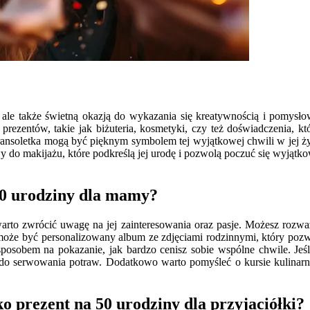
e także świetną okazją do wykazania się kreatywnością i pomysłowo
ezentów, takie jak biżuteria, kosmetyki, czy też doświadczenia, któ
ansoletka mogą być pięknym symbolem tej wyjątkowej chwili w jej życ
do makijażu, które podkreślą jej urodę i pozwolą poczuć się wyjątko
 50 urodziny dla mamy?
arto zwrócić uwagę na jej zainteresowania oraz pasje. Możesz rozważ
e być personalizowany album ze zdjęciami rodzinnymi, który pozwol
 sposobem na pokazanie, jak bardzo cenisz sobie wspólne chwile. J
do serwowania potraw. Dodatkowo warto pomyśleć o kursie kulinarny
 prezent na 50 urodziny dla przyjaciółki?