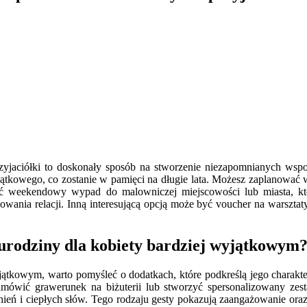
rzyjaciółki to doskonały sposób na stworzenie niezapomnianych wsp
ątkowego, co zostanie w pamięci na długie lata. Możesz zaplanować w
ć weekendowy wypad do malowniczej miejscowości lub miasta, któr
owania relacji. Inną interesującą opcją może być voucher na warsztaty
 urodziny dla kobiety bardziej wyjątkowym
jątkowym, warto pomyśleć o dodatkach, które podkreślą jego charakte
mówić grawerunek na biżuterii lub stworzyć spersonalizowany ze
mnień i ciepłych słów. Tego rodzaju gesty pokazują zaangażowanie or