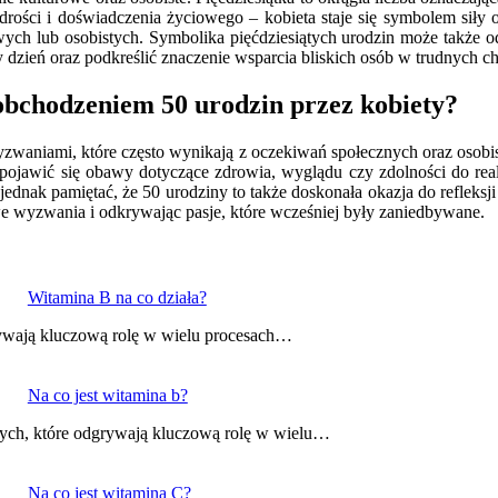
drości i doświadczenia życiowego – kobieta staje się symbolem siły o
ch lub osobistych. Symbolika pięćdziesiątych urodzin może także odnos
 dzień oraz podkreślić znaczenie wsparcia bliskich osób w trudnych ch
 obchodzeniem 50 urodzin przez kobiety?
zwaniami, które często wynikają z oczekiwań społecznych oraz osobis
pojawić się obawy dotyczące zdrowia, wyglądu czy zdolności do real
 jednak pamiętać, że 50 urodziny to także doskonała okazja do refleksj
e wyzwania i odkrywając pasje, które wcześniej były zaniedbywane.
Witamina B na co działa?
rywają kluczową rolę w wielu procesach…
Na co jest witamina b?
ych, które odgrywają kluczową rolę w wielu…
Na co jest witamina C?