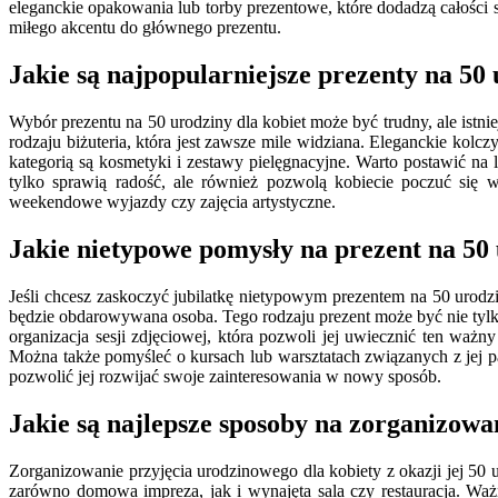
eleganckie opakowania lub torby prezentowe, które dodadzą całośc
miłego akcentu do głównego prezentu.
Jakie są najpopularniejsze prezenty na 50 
Wybór prezentu na 50 urodziny dla kobiet może być trudny, ale istni
rodzaju biżuteria, która jest zawsze mile widziana. Eleganckie kolc
kategorią są kosmetyki i zestawy pielęgnacyjne. Warto postawić na 
tylko sprawią radość, ale również pozwolą kobiecie poczuć się w
weekendowe wyjazdy czy zajęcia artystyczne.
Jakie nietypowe pomysły na prezent na 50
Jeśli chcesz zaskoczyć jubilatkę nietypowym prezentem na 50 urod
będzie obdarowywana osoba. Tego rodzaju prezent może być nie ty
organizacja sesji zdjęciowej, która pozwoli jej uwiecznić ten wa
Można także pomyśleć o kursach lub warsztatach związanych z jej pa
pozwolić jej rozwijać swoje zainteresowania w nowy sposób.
Jakie są najlepsze sposoby na zorganizowa
Zorganizowanie przyjęcia urodzinowego dla kobiety z okazji jej 50
zarówno domowa impreza, jak i wynajęta sala czy restauracja. Ważn