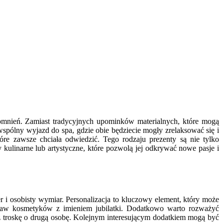
omnień. Zamiast tradycyjnych upominków materialnych, które mogą
spólny wyjazd do spa, gdzie obie będziecie mogły zrelaksować się i
e zawsze chciała odwiedzić. Tego rodzaju prezenty są nie tylko
 kulinarne lub artystyczne, które pozwolą jej odkrywać nowe pasje i
?
r i osobisty wymiar. Personalizacja to kluczowy element, który może
staw kosmetyków z imieniem jubilatki. Dodatkowo warto rozważyć
az troskę o drugą osobę. Kolejnym interesującym dodatkiem mogą być