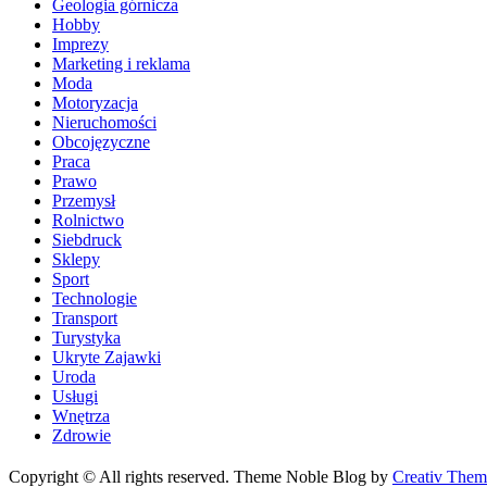
Geologia górnicza
Hobby
Imprezy
Marketing i reklama
Moda
Motoryzacja
Nieruchomości
Obcojęzyczne
Praca
Prawo
Przemysł
Rolnictwo
Siebdruck
Sklepy
Sport
Technologie
Transport
Turystyka
Ukryte Zajawki
Uroda
Usługi
Wnętrza
Zdrowie
Copyright © All rights reserved. Theme Noble Blog by
Creativ Them