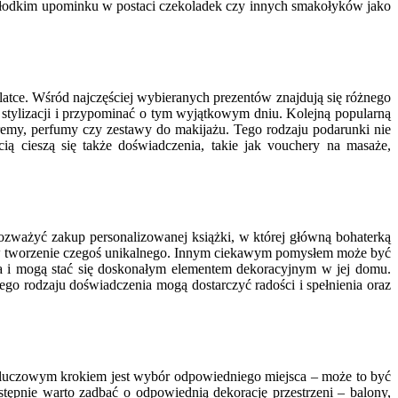
 słodkim upominku w postaci czekoladek czy innych smakołyków jako
ilatce. Wśród najczęściej wybieranych prezentów znajdują się różnego
ej stylizacji i przypominać o tym wyjątkowym dniu. Kolejną popularną
 kremy, perfumy czy zestawy do makijażu. Tego rodzaju podarunki nie
ią cieszą się także doświadczenia, takie jak vouchery na masaże,
ozważyć zakup personalizowanej książki, w której główną bohaterką
 w tworzenie czegoś unikalnego. Innym ciekawym pomysłem może być
ata i mogą stać się doskonałym elementem dekoracyjnym w jej domu.
ego rodzaju doświadczenia mogą dostarczyć radości i spełnienia oraz
. Kluczowym krokiem jest wybór odpowiedniego miejsca – może to być
stępnie warto zadbać o odpowiednią dekorację przestrzeni – balony,