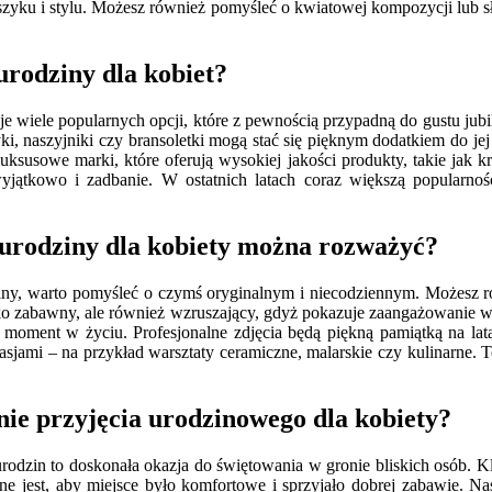
i szyku i stylu. Możesz również pomyśleć o kwiatowej kompozycji lub
urodziny dla kobiet?
eje wiele popularnych opcji, które z pewnością przypadną do gustu jub
zyki, naszyjniki czy bransoletki mogą stać się pięknym dodatkiem do j
luksusowe marki, które oferują wysokiej jakości produkty, takie jak
yjątkowo i zadbanie. W ostatnich latach coraz większą popularnośc
 urodziny dla kobiety można rozważyć?
ziny, warto pomyśleć o czymś oryginalnym i niecodziennym. Możesz r
lko zabawny, ale również wzruszający, gdyż pokazuje zaangażowanie
żny moment w życiu. Profesjonalne zdjęcia będą piękną pamiątką na l
sjami – na przykład warsztaty ceramiczne, malarskie czy kulinarne. T
nie przyjęcia urodzinowego dla kobiety?
 urodzin to doskonała okazja do świętowania w gronie bliskich osób
e jest, aby miejsce było komfortowe i sprzyjało dobrej zabawie. Na