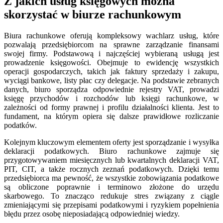
Z jakich usług księgowych można
skorzystać w biurze rachunkowym
Biura rachunkowe oferują kompleksowy wachlarz usług, które
pozwalają przedsiębiorcom na sprawne zarządzanie finansami
swojej firmy. Podstawową i najczęściej wybieraną usługą jest
prowadzenie księgowości. Obejmuje to ewidencję wszystkich
operacji gospodarczych, takich jak faktury sprzedaży i zakupu,
wyciągi bankowe, listy płac czy delegacje. Na podstawie zebranych
danych, biuro sporządza odpowiednie rejestry VAT, prowadzi
księgę przychodów i rozchodów lub księgi rachunkowe, w
zależności od formy prawnej i profilu działalności klienta. Jest to
fundament, na którym opiera się dalsze prawidłowe rozliczanie
podatków.
Kolejnym kluczowym elementem oferty jest sporządzanie i wysyłka
deklaracji podatkowych. Biuro rachunkowe zajmuje się
przygotowywaniem miesięcznych lub kwartalnych deklaracji VAT,
PIT, CIT, a także rocznych zeznań podatkowych. Dzięki temu
przedsiębiorca ma pewność, że wszystkie zobowiązania podatkowe
są obliczone poprawnie i terminowo złożone do urzędu
skarbowego. To znacząco redukuje stres związany z ciągle
zmieniającymi się przepisami podatkowymi i ryzykiem popełnienia
błędu przez osobę nieposiadającą odpowiedniej wiedzy.