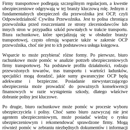
Firmy transportowe podlegają szczególnym regulacjom, a kwestie
ubezpieczeniowe odgrywają w tej branży kluczową rolę. Jednym z
fundamentalnych ubezpieczeń dla przewoźnika jest OCP, czyli
Odpowiedzialność Cywilna Przewoźnika. Jest to polisa chroniąca
przewoźnika przed roszczeniami ze strony zleceniodawców lub
innych stron w przypadku szkód powstałych w trakcie transportu.
Biura rachunkowe, które specjalizują się w obsłudze branży
transportowej, często oferują wsparcie także w zakresie OCP
przewoźnika, choć nie jest to ich podstawowa usługa księgowa.
Wsparcie to może przybierać różne formy. Po pierwsze, biuro
rachunkowe może pomóc w analizie potrzeb ubezpieczeniowych
firmy transportowej. Na podstawie profilu działalności, rodzaju
przewożonych towarów, tras transportu i wartości ładunków,
specjaliści mogą doradzić, jakie sumy gwarancyjne OCP będą
adekwatne i bezpieczne. Posiadanie niewystarczającego
ubezpieczenia może prowadzić do poważnych konsekwencji
finansowych w razie wystąpienia szkody, dlatego właściwe
dobranie polisy jest kluczowe.
Po drugie, biuro rachunkowe może pomóc w procesie wyboru
ubezpieczyciela i polisy. Choć samo biuro zazwyczaj nie jest
agentem ubezpieczeniowym, może posiadać wiedzę o rynku
ubezpieczeniowym i rekomendować sprawdzone firmy. Mogą
również pomóc w zebraniu niezbędnych dokumentów i informacji