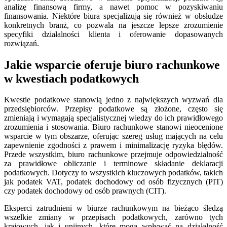
analizę finansową firmy, a nawet pomoc w pozyskiwaniu
finansowania. Niektóre biura specjalizują się również w obsłudze
konkretnych branż, co pozwala na jeszcze lepsze zrozumienie
specyfiki działalności klienta i oferowanie dopasowanych
rozwiązań.
Jakie wsparcie oferuje biuro rachunkowe
w kwestiach podatkowych
Kwestie podatkowe stanowią jedno z największych wyzwań dla
przedsiębiorców. Przepisy podatkowe są złożone, często się
zmieniają i wymagają specjalistycznej wiedzy do ich prawidłowego
zrozumienia i stosowania. Biuro rachunkowe stanowi nieocenione
wsparcie w tym obszarze, oferując szereg usług mających na celu
zapewnienie zgodności z prawem i minimalizację ryzyka błędów.
Przede wszystkim, biuro rachunkowe przejmuje odpowiedzialność
za prawidłowe obliczanie i terminowe składanie deklaracji
podatkowych. Dotyczy to wszystkich kluczowych podatków, takich
jak podatek VAT, podatek dochodowy od osób fizycznych (PIT)
czy podatek dochodowy od osób prawnych (CIT).
Eksperci zatrudnieni w biurze rachunkowym na bieżąco śledzą
wszelkie zmiany w przepisach podatkowych, zarówno tych
krajowych, jak i unijnych, które mogą wpływać na działalność