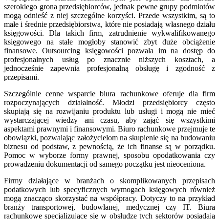
szerokiego grona przedsiębiorców, jednak pewne grupy podmiotów
mogą odnieść z niej szczególne korzyści. Przede wszystkim, są to
małe i średnie przedsiębiorstwa, które nie posiadają własnego działu
księgowości. Dla takich firm, zatrudnienie wykwalifikowanego
księgowego na stałe mogłoby stanowić zbyt duże obciążenie
finansowe. Outsourcing księgowości pozwala im na dostęp do
profesjonalnych usług po znacznie niższych kosztach, a
jednocześnie zapewnia profesjonalną obsługę i zgodność z
przepisami.
Szczególnie cenne wsparcie biura rachunkowe oferuje dla firm
rozpoczynających działalność. Młodzi przedsiębiorcy często
skupiają się na rozwijaniu produktu lub usługi i mogą nie mieć
wystarczającej wiedzy ani czasu, aby zająć się wszystkimi
aspektami prawnymi i finansowymi. Biuro rachunkowe przejmuje te
obowiązki, pozwalając założycielom na skupienie się na budowaniu
biznesu od podstaw, z pewnością, że ich finanse są w porządku.
Pomoc w wyborze formy prawnej, sposobu opodatkowania czy
prowadzeniu dokumentacji od samego początku jest nieoceniona.
Firmy działające w branżach o skomplikowanych przepisach
podatkowych lub specyficznych wymogach księgowych również
mogą znacząco skorzystać na współpracy. Dotyczy to na przykład
branży transportowej, budowlanej, medycznej czy IT. Biura
rachunkowe specjalizujące się w obsłudze tych sektorów posiadają