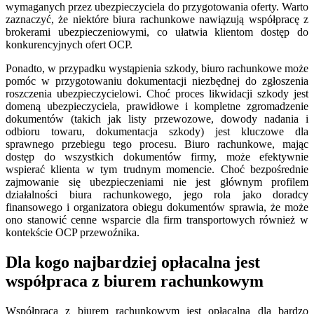
wymaganych przez ubezpieczyciela do przygotowania oferty. Warto
zaznaczyć, że niektóre biura rachunkowe nawiązują współpracę z
brokerami ubezpieczeniowymi, co ułatwia klientom dostęp do
konkurencyjnych ofert OCP.
Ponadto, w przypadku wystąpienia szkody, biuro rachunkowe może
pomóc w przygotowaniu dokumentacji niezbędnej do zgłoszenia
roszczenia ubezpieczycielowi. Choć proces likwidacji szkody jest
domeną ubezpieczyciela, prawidłowe i kompletne zgromadzenie
dokumentów (takich jak listy przewozowe, dowody nadania i
odbioru towaru, dokumentacja szkody) jest kluczowe dla
sprawnego przebiegu tego procesu. Biuro rachunkowe, mając
dostęp do wszystkich dokumentów firmy, może efektywnie
wspierać klienta w tym trudnym momencie. Choć bezpośrednie
zajmowanie się ubezpieczeniami nie jest głównym profilem
działalności biura rachunkowego, jego rola jako doradcy
finansowego i organizatora obiegu dokumentów sprawia, że może
ono stanowić cenne wsparcie dla firm transportowych również w
kontekście OCP przewoźnika.
Dla kogo najbardziej opłacalna jest
współpraca z biurem rachunkowym
Współpraca z biurem rachunkowym jest opłacalna dla bardzo