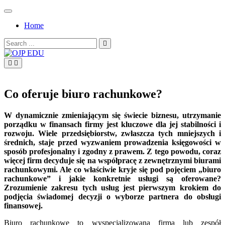
Skip
to
Home
content
Search
for:
OJP EDU
Co oferuje biuro rachunkowe?
W dynamicznie zmieniającym się świecie biznesu, utrzymanie
porządku w finansach firmy jest kluczowe dla jej stabilności i
rozwoju. Wiele przedsiębiorstw, zwłaszcza tych mniejszych i
średnich, staje przed wyzwaniem prowadzenia księgowości w
sposób profesjonalny i zgodny z prawem. Z tego powodu, coraz
więcej firm decyduje się na współpracę z zewnętrznymi biurami
rachunkowymi. Ale co właściwie kryje się pod pojęciem „biuro
rachunkowe” i jakie konkretnie usługi są oferowane?
Zrozumienie zakresu tych usług jest pierwszym krokiem do
podjęcia świadomej decyzji o wyborze partnera do obsługi
finansowej.
Biuro rachunkowe to wyspecjalizowana firma lub zespół