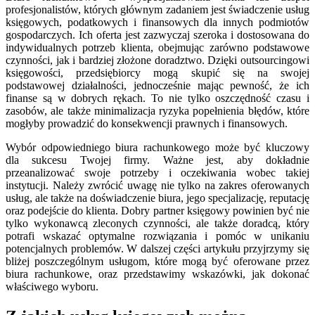
profesjonalistów, których głównym zadaniem jest świadczenie usług
księgowych, podatkowych i finansowych dla innych podmiotów
gospodarczych. Ich oferta jest zazwyczaj szeroka i dostosowana do
indywidualnych potrzeb klienta, obejmując zarówno podstawowe
czynności, jak i bardziej złożone doradztwo. Dzięki outsourcingowi
księgowości, przedsiębiorcy mogą skupić się na swojej
podstawowej działalności, jednocześnie mając pewność, że ich
finanse są w dobrych rękach. To nie tylko oszczędność czasu i
zasobów, ale także minimalizacja ryzyka popełnienia błędów, które
mogłyby prowadzić do konsekwencji prawnych i finansowych.
Wybór odpowiedniego biura rachunkowego może być kluczowy
dla sukcesu Twojej firmy. Ważne jest, aby dokładnie
przeanalizować swoje potrzeby i oczekiwania wobec takiej
instytucji. Należy zwrócić uwagę nie tylko na zakres oferowanych
usług, ale także na doświadczenie biura, jego specjalizację, reputację
oraz podejście do klienta. Dobry partner księgowy powinien być nie
tylko wykonawcą zleconych czynności, ale także doradcą, który
potrafi wskazać optymalne rozwiązania i pomóc w unikaniu
potencjalnych problemów. W dalszej części artykułu przyjrzymy się
bliżej poszczególnym usługom, które mogą być oferowane przez
biura rachunkowe, oraz przedstawimy wskazówki, jak dokonać
właściwego wyboru.