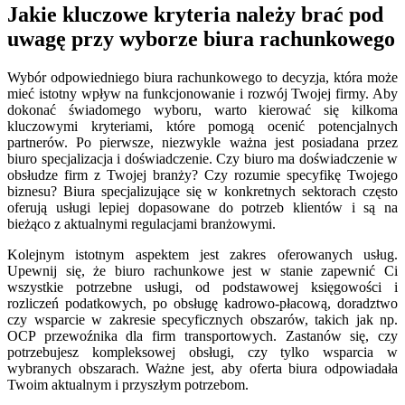
Jakie kluczowe kryteria należy brać pod
uwagę przy wyborze biura rachunkowego
Wybór odpowiedniego biura rachunkowego to decyzja, która może
mieć istotny wpływ na funkcjonowanie i rozwój Twojej firmy. Aby
dokonać świadomego wyboru, warto kierować się kilkoma
kluczowymi kryteriami, które pomogą ocenić potencjalnych
partnerów. Po pierwsze, niezwykle ważna jest posiadana przez
biuro specjalizacja i doświadczenie. Czy biuro ma doświadczenie w
obsłudze firm z Twojej branży? Czy rozumie specyfikę Twojego
biznesu? Biura specjalizujące się w konkretnych sektorach często
oferują usługi lepiej dopasowane do potrzeb klientów i są na
bieżąco z aktualnymi regulacjami branżowymi.
Kolejnym istotnym aspektem jest zakres oferowanych usług.
Upewnij się, że biuro rachunkowe jest w stanie zapewnić Ci
wszystkie potrzebne usługi, od podstawowej księgowości i
rozliczeń podatkowych, po obsługę kadrowo-płacową, doradztwo
czy wsparcie w zakresie specyficznych obszarów, takich jak np.
OCP przewoźnika dla firm transportowych. Zastanów się, czy
potrzebujesz kompleksowej obsługi, czy tylko wsparcia w
wybranych obszarach. Ważne jest, aby oferta biura odpowiadała
Twoim aktualnym i przyszłym potrzebom.