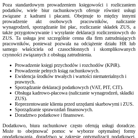
Poza standardowym prowadzeniem księgowości i rozliczaniem
podatków, wiele biur rachunkowych oferuje również usługi
związane z kadrami i płacami. Obejmuje to między innymi
prowadzenie akt osobowych pracowników, naliczanie
wynagrodzeń, sporządzanie list płac, rozliczanie składek ZUS, a
także przygotowywanie i wysyłanie deklaracji rozliczeniowych do
ZUS. Ta usługa jest szczególnie cenna dla firm zatrudniających
pracowników, ponieważ pozwala na odciążenie działu HR lub
samego właściciela od czasochłonnych i skomplikowanych
czynności związanych z obsługą zatrudnienia.
Prowadzenie księgi przychodów i rozchodów (KPiR).
Prowadzenie pełnych ksiąg rachunkowych.
Ewidencja środków trwałych i wartości niematerialnych i
prawnych.
Sporządzanie deklaracji podatkowych (VAT, PIT, CIT).
Obsługa kadrowo-płacowa (naliczanie wynagrodzeń, składki
ZUS).
Reprezentowanie klienta przed urzędami skarbowymi i ZUS.
Sporządzanie sprawozdań finansowych.
Doradztwo podatkowe i finansowe.
Dodatkowo, biura rachunkowe często oferują usługi doradcze.
Może to obejmować pomoc w wyborze optymalnej formy
opodatkowania, doradztwo w zakresie optymalizacji podatkowej,