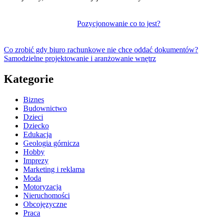
Pozycjonowanie co to jest?
Co zrobić gdy biuro rachunkowe nie chce oddać dokumentów?
Samodzielne projektowanie i aranżowanie wnętrz
Kategorie
Biznes
Budownictwo
Dzieci
Dziecko
Edukacja
Geologia górnicza
Hobby
Imprezy
Marketing i reklama
Moda
Motoryzacja
Nieruchomości
Obcojęzyczne
Praca