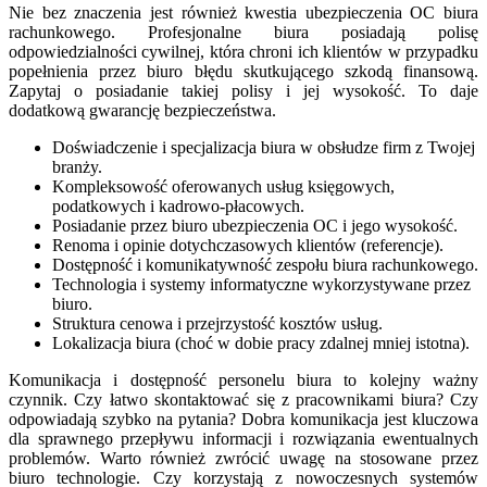
Nie bez znaczenia jest również kwestia ubezpieczenia OC biura
rachunkowego. Profesjonalne biura posiadają polisę
odpowiedzialności cywilnej, która chroni ich klientów w przypadku
popełnienia przez biuro błędu skutkującego szkodą finansową.
Zapytaj o posiadanie takiej polisy i jej wysokość. To daje
dodatkową gwarancję bezpieczeństwa.
Doświadczenie i specjalizacja biura w obsłudze firm z Twojej
branży.
Kompleksowość oferowanych usług księgowych,
podatkowych i kadrowo-płacowych.
Posiadanie przez biuro ubezpieczenia OC i jego wysokość.
Renoma i opinie dotychczasowych klientów (referencje).
Dostępność i komunikatywność zespołu biura rachunkowego.
Technologia i systemy informatyczne wykorzystywane przez
biuro.
Struktura cenowa i przejrzystość kosztów usług.
Lokalizacja biura (choć w dobie pracy zdalnej mniej istotna).
Komunikacja i dostępność personelu biura to kolejny ważny
czynnik. Czy łatwo skontaktować się z pracownikami biura? Czy
odpowiadają szybko na pytania? Dobra komunikacja jest kluczowa
dla sprawnego przepływu informacji i rozwiązania ewentualnych
problemów. Warto również zwrócić uwagę na stosowane przez
biuro technologie. Czy korzystają z nowoczesnych systemów