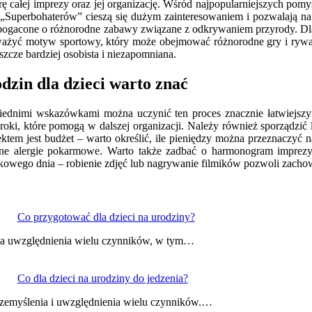
ę całej imprezy oraz jej organizację. Wśród najpopularniejszych pomy
 „Superbohaterów” cieszą się dużym zainteresowaniem i pozwalają na
wzbogacone o różnorodne zabawy związane z odkrywaniem przyrody. Dla
zważyć motyw sportowy, który może obejmować różnorodne gry i rywali
szcze bardziej osobista i niezapomniana.
dzin dla dzieci warto znać
iednimi wskazówkami można uczynić ten proces znacznie łatwiejszy
oki, które pomogą w dalszej organizacji. Należy również sporządzić 
tem jest budżet – warto określić, ile pieniędzy można przeznaczyć na
ualne alergie pokarmowe. Warto także zadbać o harmonogram imprez
owego dnia – robienie zdjęć lub nagrywanie filmików pozwoli zacho
Co przygotować dla dzieci na urodziny?
aga uwzględnienia wielu czynników, w tym…
Co dla dzieci na urodziny do jedzenia?
przemyślenia i uwzględnienia wielu czynników.…