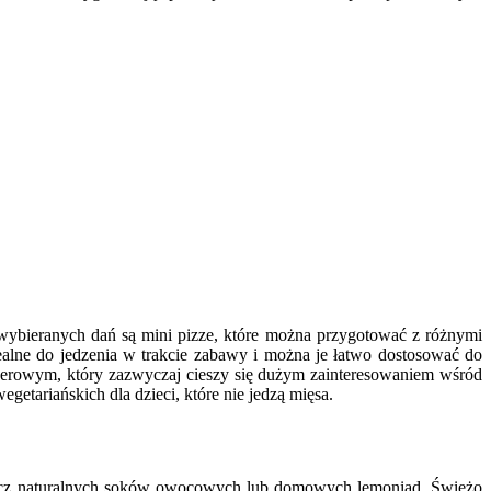
wybieranych dań są mini pizze, które można przygotować z różnymi
ealne do jedzenia w trakcie zabawy i można je łatwo dostosować do
serowym, który zazwyczaj cieszy się dużym zainteresowaniem wśród
etariańskich dla dzieci, które nie jedzą mięsa.
zecz naturalnych soków owocowych lub domowych lemoniad. Świeżo