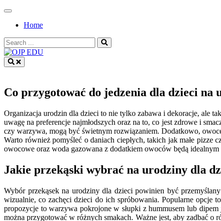
Skip
to
Home
content
Search
for:
OJP EDU
Co przygotować do jedzenia dla dzieci na 
Organizacja urodzin dla dzieci to nie tylko zabawa i dekoracje, ale 
uwagę na preferencje najmłodszych oraz na to, co jest zdrowe i smacz
czy warzywa, mogą być świetnym rozwiązaniem. Dodatkowo, owoce po
Warto również pomyśleć o daniach ciepłych, takich jak małe pizze 
owocowe oraz woda gazowana z dodatkiem owoców będą idealnym u
Jakie przekąski wybrać na urodziny dla dz
Wybór przekąsek na urodziny dla dzieci powinien być przemyślany
wizualnie, co zachęci dzieci do ich spróbowania. Popularne opcje
propozycje to warzywa pokrojone w słupki z hummusem lub dipem jo
można przygotować w różnych smakach. Ważne jest, aby zadbać o róż