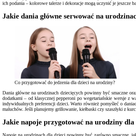
ich podania – kolorowe talerze i dekoracje mogą uczynić je jeszcze b
Jakie dania główne serwować na urodzinac
Co przygotować do jedzenia dla dzieci na urodziny?
Dania główne na urodzinach dziecięcych powinny być smaczne oraz
dodatkami – od klasycznej pepperoni po wegetariańskie wersje z w
indywidualnych preferencji dzieci. Warto również pomyśleć o dan
maluchów. Jeśli planujemy grillowanie, kiełbaski czy szaszłyki z ku
Jakie napoje przygotować na urodziny dla 
Napoje na urodzinach dla dzieci powinny być zarówno smaczne, 