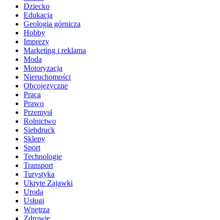
Dziecko
Edukacja
Geologia górnicza
Hobby
Imprezy
Marketing i reklama
Moda
Motoryzacja
Nieruchomości
Obcojęzyczne
Praca
Prawo
Przemysł
Rolnictwo
Siebdruck
Sklepy
Sport
Technologie
Transport
Turystyka
Ukryte Zajawki
Uroda
Usługi
Wnętrza
Zdrowie