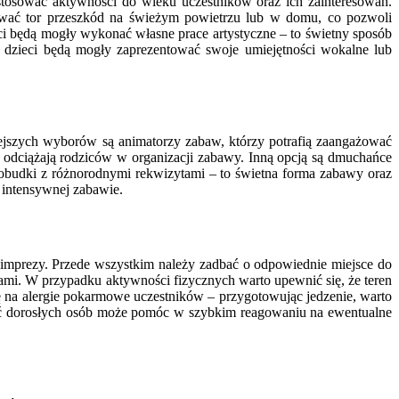
stosować aktywności do wieku uczestników oraz ich zainteresowań.
ować tor przeszkód na świeżym powietrzu lub w domu, co pozwoli
ci będą mogły wykonać własne prace artystyczne – to świetny sposób
 dzieci będą mogły zaprezentować swoje umiejętności wokalne lub
iejszych wyborów są animatorzy zabaw, którzy potrafią zaangażować
e odciążają rodziców w organizacji zabawy. Inną opcją są dmuchańce
obudki z różnorodnymi rekwizytami – to świetna forma zabawy oraz
 intensywnej zabawie.
ra imprezy. Przede wszystkim należy zadbać o odpowiednie miejsce do
i. W przypadku aktywności fizycznych warto upewnić się, że teren
 na alergie pokarmowe uczestników – przygotowując jedzenie, warto
ość dorosłych osób może pomóc w szybkim reagowaniu na ewentualne