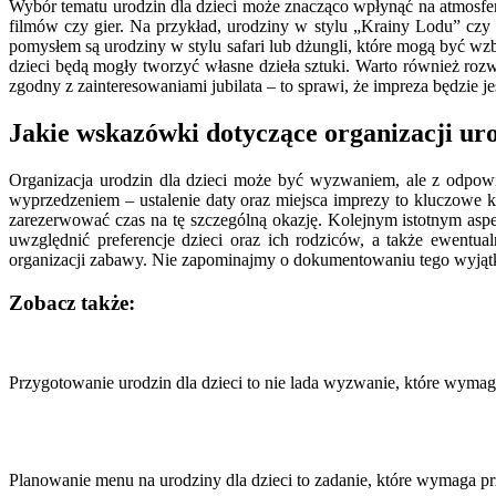
Wybór tematu urodzin dla dzieci może znacząco wpłynąć na atmosfer
filmów czy gier. Na przykład, urodziny w stylu „Krainy Lodu” czy
pomysłem są urodziny w stylu safari lub dżungli, które mogą być 
dzieci będą mogły tworzyć własne dzieła sztuki. Warto również ro
zgodny z zainteresowaniami jubilata – to sprawi, że impreza będzie je
Jakie wskazówki dotyczące organizacji uro
Organizacja urodzin dla dzieci może być wyzwaniem, ale z odpow
wyprzedzeniem – ustalenie daty oraz miejsca imprezy to kluczowe kr
zarezerwować czas na tę szczególną okazję. Kolejnym istotnym aspek
uwzględnić preferencje dzieci oraz ich rodziców, a także ewent
organizacji zabawy. Nie zapominajmy o dokumentowaniu tego wyjątk
Zobacz także:
Nawigacja
wpisu
Przygotowanie urodzin dla dzieci to nie lada wyzwanie, które wym
Planowanie menu na urodziny dla dzieci to zadanie, które wymaga 