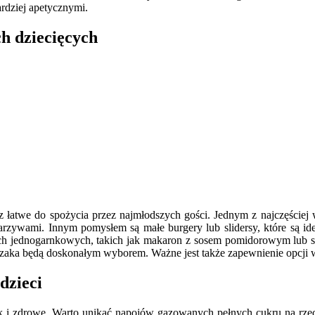
ardziej apetycznymi.
h dziecięcych
 łatwe do spożycia przez najmłodszych gości. Jednym z najczęściej 
arzywami. Innym pomysłem są małe burgery lub slidersy, które są id
iach jednogarnkowych, takich jak makaron z sosem pomidorowym lub 
rczaka będą doskonałym wyborem. Ważne jest także zapewnienie opcji weg
dzieci
jak i zdrowe. Warto unikać napojów gazowanych pełnych cukru na r