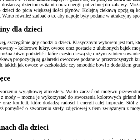
dostarczą dzieciom witamin oraz energii potrzebnej do zabawy. Mo
e dzieci do picia większej ilości płynów. Kolejną ciekawą opcją są
e. Warto również zadbać o to, aby napoje były podane w atrakcyjny sp
iny dla dzieci
wej, szczególnie gdy chodzi o dzieci. Klasycznym wyborem jest tort, 
rowany – kolorowe lukry, owoce oraz postacie z ulubionych bajek mog
óre można łatwo podzielić i które często cieszą się dużym zaintereso
iekawą propozycją są galaretki owocowe podane w przezroczystych ku
, takich jak owoce w czekoladzie czy smoothie bowl z dodatkiem gra
ięce
tworzeniu wyjątkowej atmosfery. Warto zacząć od motywu przewodnie
 z mody – można je wykorzystać do stworzenia kolorowych girland lu
az konfetti, które dodadzą radości i energii całej imprezie. Stół
eż pomyśleć o stworzeniu strefy zdjęciowej z tłem związanym z motyw
nach dla dzieci