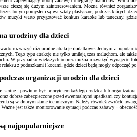
element zapewniający dobrą zabawę i integrację maluchów. Warto do
zawsze cieszą się dużym zainteresowaniem. Można również zorganiz
sferze. Innym pomysłem są warsztaty plastyczne, podczas których dzie
anów muzyki warto przygotować konkurs karaoke lub taneczny, gdzie
na urodziny dla dzieci
, warto rozważyć różnorodne atrakcje dodatkowe. Jednym z popularn
znych. Tego typu atrakcje nie tylko umilają czas maluchom, ale takż
i ruchu. W przypadku większych imprez można rozważyć wynajęcie fot
ie relaksu z poduszkami i kocami, gdzie dzieci będą mogły odpocząć po
podczas organizacji urodzin dla dzieci
le istotne i powinno być priorytetem każdego rodzica lub organizato
raz dobrze zabezpieczone przed ewentualnymi upadkami czy kontuzjam
zenia są w dobrym stanie technicznym. Należy również zwrócić uwagę
ci. Ważne jest także monitorowanie sytuacji podczas zabawy – obecn
są najpopularniejsze