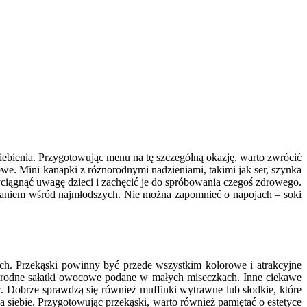
dniebienia. Przygotowując menu na tę szczególną okazję, warto zwrócić
rowe. Mini kanapki z różnorodnymi nadzieniami, takimi jak ser, szynka
iągnąć uwagę dzieci i zachęcić je do spróbowania czegoś zdrowego.
sowaniem wśród najmłodszych. Nie można zapomnieć o napojach – soki
ch. Przekąski powinny być przede wszystkim kolorowe i atrakcyjne
żnorodne sałatki owocowe podane w małych miseczkach. Inne ciekawe
 Dobrze sprawdzą się również muffinki wytrawne lub słodkie, które
siebie. Przygotowując przekąski, warto również pamiętać o estetyce