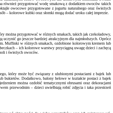
żna również przygotować wodę smakową z dodatkiem owoców takich
 koktajle owocowe przygotowane z jogurtu naturalnego oraz świeżych
osób – kolorowe kubki oraz słomki mogą dodać uroku całej imprezie.
który można przygotować w różnych smakach, takich jak czekoladowy,
ą uczynić go jeszcze bardziej atrakcyjnym dla najmłodszych. Oprócz
waniem. Muffinki w różnych smakach, ozdobione kolorowym kremem lub
beczkach – ich kolorowe warstwy przyciągną uwagę dzieci i zachęcą
noli i świeżych owoców.
go, który może być związany z ulubionymi postaciami z bajek lub
b bukietów. Dodatkowo, balony helowe w kształcie postaci z bajek
 z jedzeniem można ozdobić tematycznymi obrusami oraz dekoracjami
em przewodnim – dzieci uwielbiają robić zdjęcia i taka przestrzeń