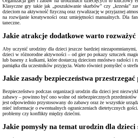
Organizacja gier i zabaw na urodzinach dziecięcych to kluczowy 
Klasyczne gry takie jak „poszukiwanie skarbów” czy „krzesła” 
dzieciom na aktywność fizyczną oraz rywalizację w przyjaznej atmo
na rozwijanie kreatywności oraz umiejętności manualnych. Dla f
taneczne.
Jakie atrakcje dodatkowe warto rozważyć 
Aby uczynić urodziny dla dzieci jeszcze bardziej niezapomnianymi
dzieci w różnorodne aktywności – od gier po pokazy sztuczek magic
lub baseny z kulkami, które dostarczą dzieciom mnóstwo radości 
pamiątka dla uczestników przyjęcia. Warto również pomyśleć o stref
Jakie zasady bezpieczeństwa przestrzegać 
Bezpieczeństwo podczas organizacji urodzin dla dzieci jest niezwyk
zabawy – powinno być ono wolne od niebezpiecznych przedmiotów o
jest odpowiednio przystosowany do zabawy oraz że wszystkie urząd
mieć informacje o ewentualnych ograniczeniach dietetycznych goś
problemy czy konflikty między dziećmi.
Jakie pomysły na temat urodzin dla dzieci 