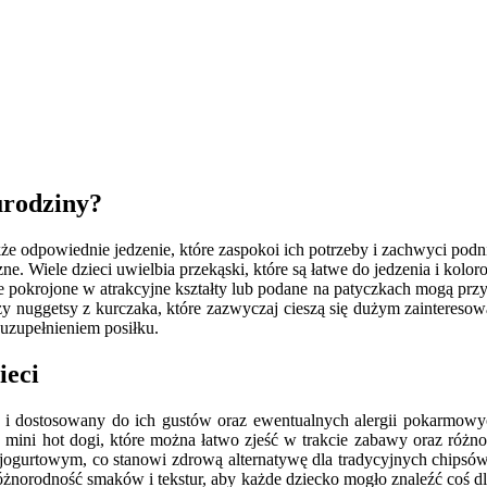
urodziny?
także odpowiednie jedzenie, które zaspokoi ich potrzeby i zachwyci po
ne. Wiele dzieci uwielbia przekąski, które są łatwe do jedzenia i kolo
krojone w atrakcyjne kształty lub podane na patyczkach mogą przyc
czy nuggetsy z kurczaka, które zazwyczaj cieszą się dużym zaintere
zupełnieniem posiłku.
ieci
 i dostosowany do ich gustów oraz ewentualnych alergii pokarmowy
 to mini hot dogi, które można łatwo zjeść w trakcie zabawy oraz ró
gurtowym, co stanowi zdrową alternatywę dla tradycyjnych chipsów.
norodność smaków i tekstur, aby każde dziecko mogło znaleźć coś dla 