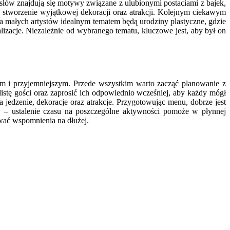
słów znajdują się motywy związane z ulubionymi postaciami z bajek,
 stworzenie wyjątkowej dekoracji oraz atrakcji. Kolejnym ciekawym
 małych artystów idealnym tematem będą urodziny plastyczne, gdzie
zacje. Niezależnie od wybranego tematu, kluczowe jest, aby był on
m i przyjemniejszym. Przede wszystkim warto zacząć planowanie z
listę gości oraz zaprosić ich odpowiednio wcześniej, aby każdy mógł
 jedzenie, dekoracje oraz atrakcje. Przygotowując menu, dobrze jest
y – ustalenie czasu na poszczególne aktywności pomoże w płynnej
wać wspomnienia na dłużej.