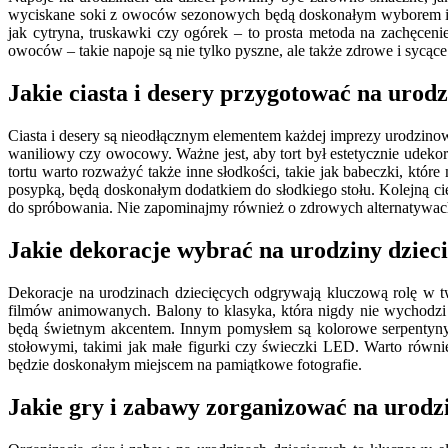
wyciskane soki z owoców sezonowych będą doskonałym wyborem i 
jak cytryna, truskawki czy ogórek – to prosta metoda na zachęceni
owoców – takie napoje są nie tylko pyszne, ale także zdrowe i sycąc
Jakie ciasta i desery przygotować na urodz
Ciasta i desery są nieodłącznym elementem każdej imprezy urodzino
waniliowy czy owocowy. Ważne jest, aby tort był estetycznie udeko
tortu warto rozważyć także inne słodkości, takie jak babeczki, kt
posypką, będą doskonałym dodatkiem do słodkiego stołu. Kolejną c
do spróbowania. Nie zapominajmy również o zdrowych alternatywach
Jakie dekoracje wybrać na urodziny dziec
Dekoracje na urodzinach dziecięcych odgrywają kluczową rolę w 
filmów animowanych. Balony to klasyka, która nigdy nie wychodzi
będą świetnym akcentem. Innym pomysłem są kolorowe serpentyny or
stołowymi, takimi jak małe figurki czy świeczki LED. Warto równi
będzie doskonałym miejscem na pamiątkowe fotografie.
Jakie gry i zabawy zorganizować na urodzi