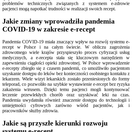
problemów technicznych związanych z systemem e-zdrowie
pacjenci mogą napotkać trudności w realizacji swoich recept.
Jakie zmiany wprowadziła pandemia
COVID-19 w zakresie e-recept
Pandemia COVID-19 miała znaczący wpływ na rozwój systemu e-
recept w Polsce i na całym świecie. W obliczu zagrożenia
zdrowotnego wiele krajów przyspieszyło proces cyfryzacji usług
medycznych, a e-recepta stała się kluczowym narzędziem w
zapewnieniu ciągłości opieki zdrowotnej. W Polsce wprowadzenie
e-recepty zbiegło się z czasem pandemii, co umożliwiło pacjentom
uzyskanie dostępu do leków bez konieczności osobistego kontaktu z
lekarzem. Wiele wizyt lekarskich zostało przeniesionych do formy
teleporad, co pozwoliło na szybkie wystawienie e-recept bez ryzyka
zakażenia wirusem. Dzięki temu pacjenci mogli kontynuować
leczenie przewlekłych chorób oraz uzyskiwać leki na czas.
Pandemia uwydatniła również znaczenie dostępu do technologii i
umiejętności cyfrowych zarówno wśród pacjentów, jak i
pracowników służby zdrowia.
Jakie są przyszłe kierunki rozwoju
systemu e-recept