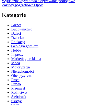
Wykładzina dywanowa a ogrzewanie podłogowe
Zakłady pogrzebowe Opole
Kategorie
Biznes
Budownictwo
Dzieci
Dziecko
Edukacja
Geologia górnicza
Hobby
Imprezy
Marketing i reklama
Moda
Motoryzacja
Nieruchomości
Obcojęzyczne
Praca
Prawo
Przemysł
Rolnictwo
Siebdruck
Sklepy