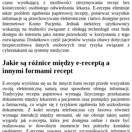
czasu wynikającą z możliwości otrzymywania recept bez
konieczności osobistego odwiedzania lekarza. E-recepta eliminuje
także problem zgubienia papierowej recepty, ponieważ wszystkie
informacje są przechowywane elektronicznie i łatwo dostępne przez
Internetowe Konto Pacjenta. Jednak niektórzy użytkownicy
wskazują na trudności związane z obsługą technologii oraz brak
dostępu do internetu jako istotne przeszkody w korzystaniu z tego
rozwiązania. Dodatkowo część pacjentów wyraża obawy dotyczące
bezpieczeństwa danych osobowych oraz ryzyka związane z
cyberatakami na systemy medyczne.
Jakie są różnice między e-receptą a
innymi formami recept
E-recepta wyróżnia się na tle innych form recept przede wszystkim
swoją elektroniczną naturą oraz sposobem obiegu informacji.
Tradycyjna recepta papierowa wymaga fizycznego przekazania
dokumentu między lekarzem a pacjentem oraz pomiędzy pacjentem
a farmaceutą, co wiąże się z ryzykiem zgubienia lub uszkodzenia
dokumentu. Z kolei recepta telefoniczna czy faxowa również
wymaga interakcji między stronami, ale nie oferuje takiej samej
wygody jak e-recepta, która jest dostępna online i może być
realizowana w dowolnym momencie bez potrzeby kontaktu
osobistego. E-recepta zawiera więcej szczegółowych informacji