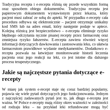
Tradycyjna recepta i e-recepta różnią się przede wszystkim formą
oraz sposobem obiegu dokumentów. Tradycyjna recepta jest
papierowym dokumentem wystawionym przez lekarza, który
pacjent musi zabrać ze sobą do apteki. W przypadku e-recepty cała
procedura odbywa się elektronicznie – pacjent otrzymuje unikalny
kod SMS lub na adres email, który następnie podaje w aptece.
Kolejną różnicą jest bezpieczeństwo – e-recepta eliminuje ryzyko
błędnego odczytania ręcznie pisanej recepty przez farmaceutę oraz
zmniejsza ryzyko fałszerstw. E-recepta zawiera również więcej
informacji dotyczących dawkowania i zastosowania leku, co ułatwia
farmaceutom prawidłowe wydanie medykamentów. Dodatkowo e-
recepta pozwala na łatwiejsze monitorowanie historii leczenia
pacjenta oraz jego reakcji na leki, co jest istotne dla dalszego
procesu terapeutycznego.
Jakie są najczęstsze pytania dotyczące e-
recepty
W miarę jak system e-recept staje się coraz bardziej popularny,
pojawia się wiele pytań dotyczących jego funkcjonowania. Jednym
z najczęściej zadawanych pytań jest to, jak długo e-recepta jest
ważna. W Polsce e-recepty mają różny okres ważności w zależności
od rodzaju leku – na przykład leki refundowane mogą być