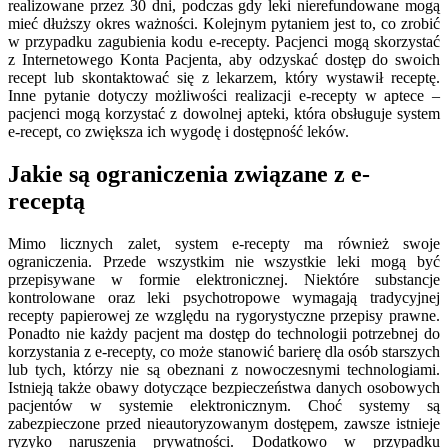
realizowane przez 30 dni, podczas gdy leki nierefundowane mogą
mieć dłuższy okres ważności. Kolejnym pytaniem jest to, co zrobić
w przypadku zagubienia kodu e-recepty. Pacjenci mogą skorzystać
z Internetowego Konta Pacjenta, aby odzyskać dostęp do swoich
recept lub skontaktować się z lekarzem, który wystawił receptę.
Inne pytanie dotyczy możliwości realizacji e-recepty w aptece –
pacjenci mogą korzystać z dowolnej apteki, która obsługuje system
e-recept, co zwiększa ich wygodę i dostępność leków.
Jakie są ograniczenia związane z e-
receptą
Mimo licznych zalet, system e-recepty ma również swoje
ograniczenia. Przede wszystkim nie wszystkie leki mogą być
przepisywane w formie elektronicznej. Niektóre substancje
kontrolowane oraz leki psychotropowe wymagają tradycyjnej
recepty papierowej ze względu na rygorystyczne przepisy prawne.
Ponadto nie każdy pacjent ma dostęp do technologii potrzebnej do
korzystania z e-recepty, co może stanowić barierę dla osób starszych
lub tych, którzy nie są obeznani z nowoczesnymi technologiami.
Istnieją także obawy dotyczące bezpieczeństwa danych osobowych
pacjentów w systemie elektronicznym. Choć systemy są
zabezpieczone przed nieautoryzowanym dostępem, zawsze istnieje
ryzyko naruszenia prywatności. Dodatkowo w przypadku