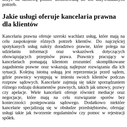
potrzeb.
Jakie usługi oferuje kancelaria prawna
dla klientów
Kancelaria prawna oferuje szeroki wachlarz usług, które mają na
celu zaspokojenie różnych potrzeb klientów. Do najczęściej
spotykanych usług należy doradztwo prawne, które polega na
udzielaniu informacji oraz wskazówek dotyczących
obowiązujących przepisów prawa. Prawnicy pracujący w
kancelariach pomagają klientom zrozumieć skomplikowane
zagadnienia prawne oraz wskazują najlepsze rozwiązania dla ich
sytuacji. Kolejną istotną usługą jest reprezentacja przed sądem,
gdzie prawnicy występują w imieniu swoich klientów podczas
rozpraw sądowych. Kancelarie zajmują się także sporządzaniem
różnego rodzaju dokumentów prawnych, takich jak umowy, pozwy
czy apelacje. Wiele kancelarii oferuje również mediacje oraz
negocjacje, które mają na celu rozwiązanie sporów bez
konieczności postępowania sądowego. Dodatkowo niektóre
kancelarie specjalizują się w obsłudze przedsiębiorstw, oferując
usługi takie jak tworzenie regulaminów czy pomoc w rejestracji
spółek.