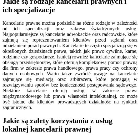
Jakie są rodzaje kancelarii prawnych i
ich specjalizacje
Kancelarie prawne można podzielić na różne rodzaje w zależności
od ich specjalizacji oraz zakresu świadczonych usług.
Najpopularniejsze są kancelarie adwokackie oraz radcowskie, które
zajmują się reprezentowaniem klientów przed sądami oraz
udzielaniem porad prawnych. Kancelarie te często specjalizują się w
określonych dziedzinach prawa, takich jak prawo cywilne, karne,
rodzinne czy gospodarcze. Istnieją również kancelarie zajmujące się
obsługą przedsiębiorstw, które oferują kompleksową pomoc prawną
dla firm w zakresie prawa handlowego, prawa pracy czy ochrony
danych osobowych. Warto także zwrócić uwagę na kancelarie
zajmujące się mediacją oraz arbitrażem, które pomagają w
rozwiązywaniu sporów bez konieczności postępowania sądowego.
Niektóre kancelarie oferują usługi w zakresie prawa
międzynarodowego lub prawa własności intelektualnej, co może
być istotne dla klientów prowadzących działalność na rynkach
zagranicznych.
Jakie są zalety korzystania z usług
lokalnej kancelarii prawnej