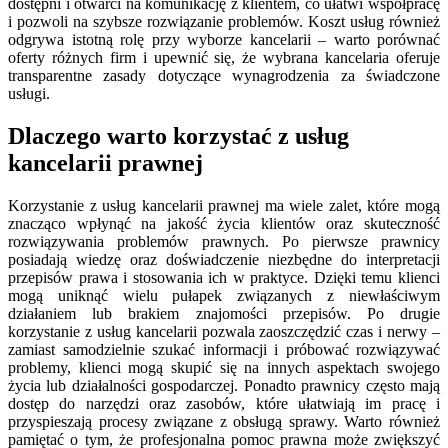
dostępni i otwarci na komunikację z klientem, co ułatwi współpracę
i pozwoli na szybsze rozwiązanie problemów. Koszt usług również
odgrywa istotną rolę przy wyborze kancelarii – warto porównać
oferty różnych firm i upewnić się, że wybrana kancelaria oferuje
transparentne zasady dotyczące wynagrodzenia za świadczone
usługi.
Dlaczego warto korzystać z usług
kancelarii prawnej
Korzystanie z usług kancelarii prawnej ma wiele zalet, które mogą
znacząco wpłynąć na jakość życia klientów oraz skuteczność
rozwiązywania problemów prawnych. Po pierwsze prawnicy
posiadają wiedzę oraz doświadczenie niezbędne do interpretacji
przepisów prawa i stosowania ich w praktyce. Dzięki temu klienci
mogą uniknąć wielu pułapek związanych z niewłaściwym
działaniem lub brakiem znajomości przepisów. Po drugie
korzystanie z usług kancelarii pozwala zaoszczędzić czas i nerwy –
zamiast samodzielnie szukać informacji i próbować rozwiązywać
problemy, klienci mogą skupić się na innych aspektach swojego
życia lub działalności gospodarczej. Ponadto prawnicy często mają
dostęp do narzędzi oraz zasobów, które ułatwiają im pracę i
przyspieszają procesy związane z obsługą sprawy. Warto również
pamiętać o tym, że profesjonalna pomoc prawna może zwiększyć