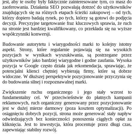
jest, aby te osoby były faktycznie zainteresowane tym, co masz do
zaoferowania. Działania SEO pozwalają dotrzeć do użytkowników
znajdujących się na różnych etapach ścieżki zakupowej – od tych,
którzy dopiero badają rynek, po tych, którzy są gotowi do podjęcia
decyzji. Precyzyjne targetowanie fraz kluczowych sprawia, że ruch
na stronie jest bardziej kwalifikowany, co przekłada się na wyższe
współczynniki konwersji.
Budowanie autorytetu i wiarygodności marki to kolejny istotny
aspekt. Strony, które regularnie pojawiają się na wysokich
pozycjach w wynikach wyszukiwania, są postrzegane przez
użytkowników jako bardziej wiarygodne i godne zaufania. Wysoka
pozycja w Google często działa jak rekomendacja, sprawiając, że
potencjalni klienci chętniej wybierają firmy, które są dobrze
widoczne. W dłuższej perspektywie pozycjonowanie przyczynia się
do budowania silnej i rozpoznawalnej marki.
Zwiększenie ruchu organicznego i jego stały wzrost to
fundamentalny cel. W przeciwieństwie do płatnych kampanii
reklamowych, ruch organiczny generowany przez pozycjonowanie
jest w dużej mierze darmowy (poza kosztem optymalizacji). Po
osiągnięciu dobrych pozycji, strona może generować stały napływ
odwiedzających bez konieczności ponoszenia ciągłych opłat za
kliknięcia. Jest to inwestycja, która procentuje przez długi czas,
zapewniając stabilny rozwój.