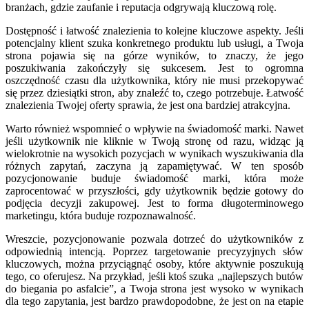
branżach, gdzie zaufanie i reputacja odgrywają kluczową rolę.
Dostępność i łatwość znalezienia to kolejne kluczowe aspekty. Jeśli
potencjalny klient szuka konkretnego produktu lub usługi, a Twoja
strona pojawia się na górze wyników, to znaczy, że jego
poszukiwania zakończyły się sukcesem. Jest to ogromna
oszczędność czasu dla użytkownika, który nie musi przekopywać
się przez dziesiątki stron, aby znaleźć to, czego potrzebuje. Łatwość
znalezienia Twojej oferty sprawia, że jest ona bardziej atrakcyjna.
Warto również wspomnieć o wpływie na świadomość marki. Nawet
jeśli użytkownik nie kliknie w Twoją stronę od razu, widząc ją
wielokrotnie na wysokich pozycjach w wynikach wyszukiwania dla
różnych zapytań, zaczyna ją zapamiętywać. W ten sposób
pozycjonowanie buduje świadomość marki, która może
zaprocentować w przyszłości, gdy użytkownik będzie gotowy do
podjęcia decyzji zakupowej. Jest to forma długoterminowego
marketingu, która buduje rozpoznawalność.
Wreszcie, pozycjonowanie pozwala dotrzeć do użytkowników z
odpowiednią intencją. Poprzez targetowanie precyzyjnych słów
kluczowych, można przyciągnąć osoby, które aktywnie poszukują
tego, co oferujesz. Na przykład, jeśli ktoś szuka „najlepszych butów
do biegania po asfalcie”, a Twoja strona jest wysoko w wynikach
dla tego zapytania, jest bardzo prawdopodobne, że jest on na etapie