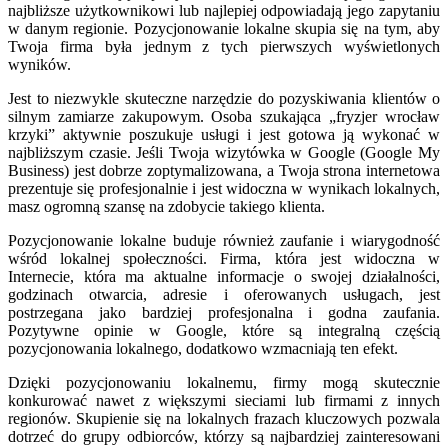
najbliższe użytkownikowi lub najlepiej odpowiadają jego zapytaniu
w danym regionie. Pozycjonowanie lokalne skupia się na tym, aby
Twoja firma była jednym z tych pierwszych wyświetlonych
wyników.
Jest to niezwykle skuteczne narzędzie do pozyskiwania klientów o
silnym zamiarze zakupowym. Osoba szukająca „fryzjer wrocław
krzyki” aktywnie poszukuje usługi i jest gotowa ją wykonać w
najbliższym czasie. Jeśli Twoja wizytówka w Google (Google My
Business) jest dobrze zoptymalizowana, a Twoja strona internetowa
prezentuje się profesjonalnie i jest widoczna w wynikach lokalnych,
masz ogromną szansę na zdobycie takiego klienta.
Pozycjonowanie lokalne buduje również zaufanie i wiarygodność
wśród lokalnej społeczności. Firma, która jest widoczna w
Internecie, która ma aktualne informacje o swojej działalności,
godzinach otwarcia, adresie i oferowanych usługach, jest
postrzegana jako bardziej profesjonalna i godna zaufania.
Pozytywne opinie w Google, które są integralną częścią
pozycjonowania lokalnego, dodatkowo wzmacniają ten efekt.
Dzięki pozycjonowaniu lokalnemu, firmy mogą skutecznie
konkurować nawet z większymi sieciami lub firmami z innych
regionów. Skupienie się na lokalnych frazach kluczowych pozwala
dotrzeć do grupy odbiorców, którzy są najbardziej zainteresowani