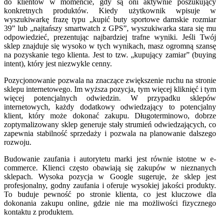
do klientów w momencie, gdy są oni aktywnie poszukujący
konkretnych produktów. Kiedy użytkownik wpisuje w
wyszukiwarkę frazę typu „kupić buty sportowe damskie rozmiar
39” lub „najtańszy smartwatch z GPS”, wyszukiwarka stara się mu
odpowiedzieć, prezentując najbardziej trafne wyniki. Jeśli Twój
sklep znajduje się wysoko w tych wynikach, masz ogromną szansę
na pozyskanie tego klienta. Jest to tzw. „kupujący zamiar” (buying
intent), który jest niezwykle cenny.
Pozycjonowanie pozwala na znaczące zwiększenie ruchu na stronie
sklepu internetowego. Im wyższa pozycja, tym więcej kliknięć i tym
więcej potencjalnych odwiedzin. W przypadku sklepów
internetowych, każdy dodatkowy odwiedzający to potencjalny
klient, który może dokonać zakupu. Długoterminowo, dobrze
zoptymalizowany sklep generuje stały strumień odwiedzających, co
zapewnia stabilność sprzedaży i pozwala na planowanie dalszego
rozwoju.
Budowanie zaufania i autorytetu marki jest równie istotne w e-
commerce. Klienci często obawiają się zakupów w nieznanych
sklepach. Wysoka pozycja w Google sugeruje, że sklep jest
profesjonalny, godny zaufania i oferuje wysokiej jakości produkty.
To buduje pewność po stronie klienta, co jest kluczowe dla
dokonania zakupu online, gdzie nie ma możliwości fizycznego
kontaktu z produktem.