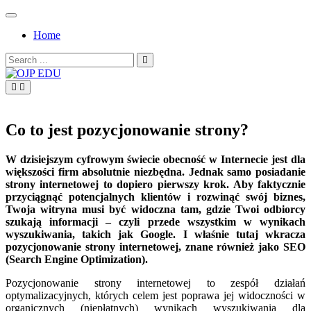
Skip
to
Home
content
Search
for:
OJP EDU
Co to jest pozycjonowanie strony?
W dzisiejszym cyfrowym świecie obecność w Internecie jest dla
większości firm absolutnie niezbędna. Jednak samo posiadanie
strony internetowej to dopiero pierwszy krok. Aby faktycznie
przyciągnąć potencjalnych klientów i rozwinąć swój biznes,
Twoja witryna musi być widoczna tam, gdzie Twoi odbiorcy
szukają informacji – czyli przede wszystkim w wynikach
wyszukiwania, takich jak Google. I właśnie tutaj wkracza
pozycjonowanie strony internetowej, znane również jako SEO
(Search Engine Optimization).
Pozycjonowanie strony internetowej to zespół działań
optymalizacyjnych, których celem jest poprawa jej widoczności w
organicznych (niepłatnych) wynikach wyszukiwania dla