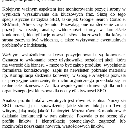
Kolejnym ważnym aspektem jest monitorowanie pozycji strony w
wynikach wyszukiwania dla kluczowych fraz. Służą do tego
specjalistyczne narzędzia SEO, takie jak Google Search Console,
SEMrush, Ahrefs czy Senuto. Pozwalają one na śledzenie zmian
pozycji w czasie, analizę widoczności strony w kontekście
konkurencji, identyfikację nowych słów kluczowych, dla których
strona zaczyna być widoczna, a także wykrywanie ewentualnych
problemów z indeksacją.
Ważnym wskaźnikiem sukcesu pozycjonowania są konwersje.
Oznacza to wykonanie przez użytkownika pożądanej akcji, która
ma wartość dla biznesu – może to być zakup produktu, wypełnienie
formularza kontaktowego, zapis na newsletter, pobranie materiału
itp. Konfiguracja śledzenia konwersji w Google Analytics pozwala
na precyzyjne zmierzenie, ile ruchu organicznego przekłada się na
realne cele biznesowe. Analiza współczynnika konwersji dla ruchu
organicznego jest kluczowa dla oceny efektywności SEO.
Analiza profilu linków zwrotnych jest również istotna. Narzędzia
SEO pozwalają na sprawdzenie, jakie strony linkują do Twojej
witryny, jaką mają jakość i autorytet. Można również monitorować
działania konkurencji w tym zakresie. Pozwala to na ocenę siły
profilu linków i identyfikację potencjalnych zagrożeń lub
możliwości pozyskania nowych, wartościowych linków.