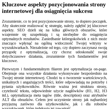
Kluczowe aspekty pozycjonowania strony
internetowej dla osiągnięcia sukcesu
Zrozumienie, co to jest pozycjonowanie strony, to dopiero początek.
Aby skutecznie realizować tę strategię, należy zgłębić jej kluczowe
aspekty. SEO dzieli się na kilka głównych obszarów, które
wzajemnie się uzupełniają i są niezbędne do osiągnięcia
optymalnych rezultatów. Zaniedbanie któregokolwiek z nich może
znacząco wpłynąć na ogólną widoczność Twojej witryny w
wyszukiwarkach. Niezależnie od tego, czy dopiero zaczynasz swoją
przygodę z optymalizacją, czy chcesz udoskonalić swoje
dotychczasowe działania, zrozumienie tych fundamentów jest
kluczowe.
Pierwszym i fundamentalnym filarem jest optymalizacja on-page.
Obejmuje ona wszystkie działania wykonywane bezpośrednio na
Twojej stronie internetowej. Chodzi tu o tworzenie wartościowych,
unikalnych i angażujących treści, które odpowiadają na potrzeby i
pytania użytkowników. Równie ważna jest struktura strony,
czytelność tekstu, odpowiednie użycie nagłówków (H1, H2, H3
itd.), optymalizacja meta tagów (title, description) oraz atrybutów
ALT dla obrazków. Celem jest uczynienie strony jak najbardziej
przyjazną zarówno dla użytkowników, jak i dla robotów
wyszukiwarek, które indeksują jej zawartość.