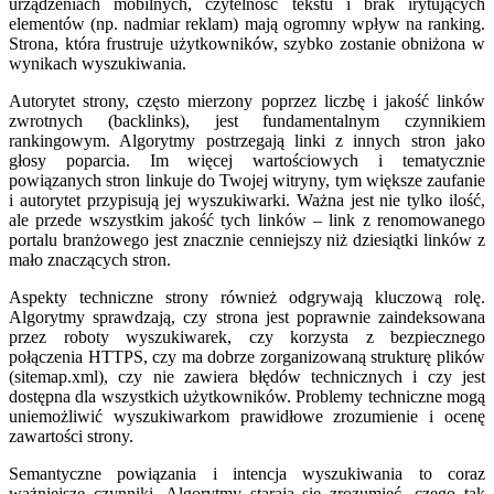
urządzeniach mobilnych, czytelność tekstu i brak irytujących
elementów (np. nadmiar reklam) mają ogromny wpływ na ranking.
Strona, która frustruje użytkowników, szybko zostanie obniżona w
wynikach wyszukiwania.
Autorytet strony, często mierzony poprzez liczbę i jakość linków
zwrotnych (backlinks), jest fundamentalnym czynnikiem
rankingowym. Algorytmy postrzegają linki z innych stron jako
głosy poparcia. Im więcej wartościowych i tematycznie
powiązanych stron linkuje do Twojej witryny, tym większe zaufanie
i autorytet przypisują jej wyszukiwarki. Ważna jest nie tylko ilość,
ale przede wszystkim jakość tych linków – link z renomowanego
portalu branżowego jest znacznie cenniejszy niż dziesiątki linków z
mało znaczących stron.
Aspekty techniczne strony również odgrywają kluczową rolę.
Algorytmy sprawdzają, czy strona jest poprawnie zaindeksowana
przez roboty wyszukiwarek, czy korzysta z bezpiecznego
połączenia HTTPS, czy ma dobrze zorganizowaną strukturę plików
(sitemap.xml), czy nie zawiera błędów technicznych i czy jest
dostępna dla wszystkich użytkowników. Problemy techniczne mogą
uniemożliwić wyszukiwarkom prawidłowe zrozumienie i ocenę
zawartości strony.
Semantyczne powiązania i intencja wyszukiwania to coraz
ważniejsze czynniki. Algorytmy starają się zrozumieć, czego tak