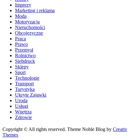
Imprezy
Marketing i reklama
Moda
Motoryzacja
Nieruchomości
Obcojęzyczne
Praca
Prawo
Przemysł
Rolnictwo
Siebdruck
Sklepy
Sport
Technologie
Transport
Turystyka
Ukryte Zajawki
Uroda
Usługi
Wnętrza
Zdrowie
Copyright © All rights reserved. Theme Noble Blog by
Creativ
Themes