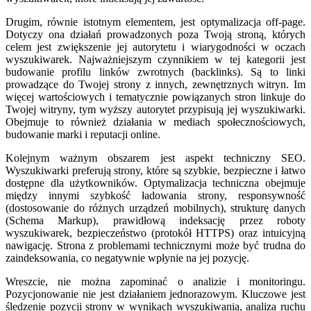
Drugim, równie istotnym elementem, jest optymalizacja off-page.
Dotyczy ona działań prowadzonych poza Twoją stroną, których
celem jest zwiększenie jej autorytetu i wiarygodności w oczach
wyszukiwarek. Najważniejszym czynnikiem w tej kategorii jest
budowanie profilu linków zwrotnych (backlinks). Są to linki
prowadzące do Twojej strony z innych, zewnętrznych witryn. Im
więcej wartościowych i tematycznie powiązanych stron linkuje do
Twojej witryny, tym wyższy autorytet przypisują jej wyszukiwarki.
Obejmuje to również działania w mediach społecznościowych,
budowanie marki i reputacji online.
Kolejnym ważnym obszarem jest aspekt techniczny SEO.
Wyszukiwarki preferują strony, które są szybkie, bezpieczne i łatwo
dostępne dla użytkowników. Optymalizacja techniczna obejmuje
między innymi szybkość ładowania strony, responsywność
(dostosowanie do różnych urządzeń mobilnych), strukturę danych
(Schema Markup), prawidłową indeksację przez roboty
wyszukiwarek, bezpieczeństwo (protokół HTTPS) oraz intuicyjną
nawigację. Strona z problemami technicznymi może być trudna do
zaindeksowania, co negatywnie wpłynie na jej pozycję.
Wreszcie, nie można zapominać o analizie i monitoringu.
Pozycjonowanie nie jest działaniem jednorazowym. Kluczowe jest
śledzenie pozycji strony w wynikach wyszukiwania, analiza ruchu