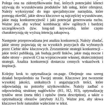
Polega ona na zidentyfikowaniu fraz, których potencjalni klienci
używają do wyszukiwania produktów lub usług, które oferujesz.
Należy wykorzystać do tego specjalistyczne narzędzia, które
pomogą określić, jakie słowa kluczowe są najczęściej wyszukiwane,
jakie mają konkurencyjność i jaki potencjał generowania ruchu.
Ważne jest, aby wybrać kombinację słów ogólnych i bardziej
szczegółowych (tzw. long-tail keywords), które często
charakteryzują się wyższą intencją zakupową.
Następnie przeprowadzana jest analiza konkurencji. Należy zbadać,
jakie strony pojawiają się na wysokich pozycjach dla wybranych
przez Ciebie słów kluczowych. Zrozumienie strategii konkurencji –
jakie treści publikują, jak budują profil linków, jakie mają mocne i
słabe strony – pozwoli Ci na wypracowanie własnej, skuteczniejszej
strategii. Analiza konkurencji dostarcza cennych wskazówek i
inspiracji.
Kolejny krok to optymalizacja on-page. Obejmuje ona szereg
działań bezpośrednio na Twojej stronie. Kluczowe jest tworzenie
wysokiej jakości, unikalnych i angażujących treści, które
odpowiadają na potrzeby użytkowników. Należy zadbać o
odpowiednią strukturę nagłówków (H1, H2, H3), optymalizację
tytułów stron (meta title) i opisów (meta description), a także o
optymalizację obrazów (atrybuty ALT). Ważne jest, aby słowa
kluczowe były naturalnie wplecione w tekst.