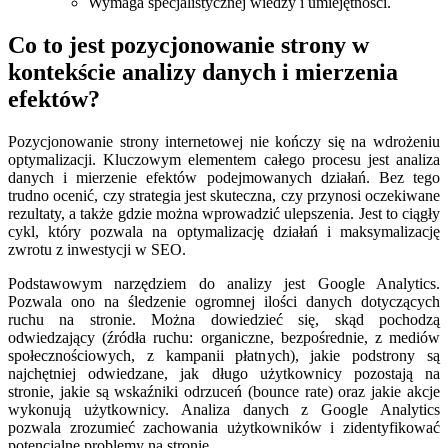
Wymaga specjalistycznej wiedzy i umiejętności.
Co to jest pozycjonowanie strony w
kontekście analizy danych i mierzenia
efektów?
Pozycjonowanie strony internetowej nie kończy się na wdrożeniu
optymalizacji. Kluczowym elementem całego procesu jest analiza
danych i mierzenie efektów podejmowanych działań. Bez tego
trudno ocenić, czy strategia jest skuteczna, czy przynosi oczekiwane
rezultaty, a także gdzie można wprowadzić ulepszenia. Jest to ciągły
cykl, który pozwala na optymalizację działań i maksymalizację
zwrotu z inwestycji w SEO.
Podstawowym narzędziem do analizy jest Google Analytics.
Pozwala ono na śledzenie ogromnej ilości danych dotyczących
ruchu na stronie. Można dowiedzieć się, skąd pochodzą
odwiedzający (źródła ruchu: organiczne, bezpośrednie, z mediów
społecznościowych, z kampanii płatnych), jakie podstrony są
najchętniej odwiedzane, jak długo użytkownicy pozostają na
stronie, jakie są wskaźniki odrzuceń (bounce rate) oraz jakie akcje
wykonują użytkownicy. Analiza danych z Google Analytics
pozwala zrozumieć zachowania użytkowników i zidentyfikować
potencjalne problemy na stronie.