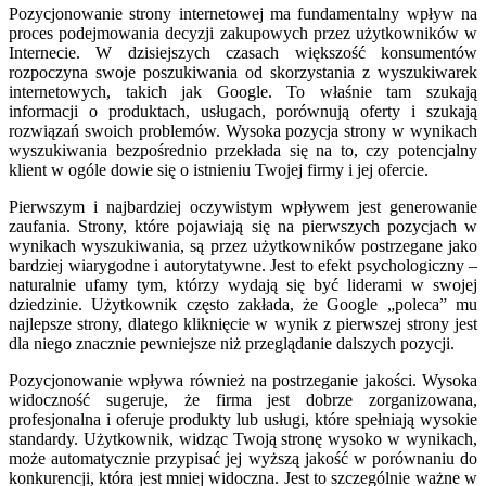
Pozycjonowanie strony internetowej ma fundamentalny wpływ na
proces podejmowania decyzji zakupowych przez użytkowników w
Internecie. W dzisiejszych czasach większość konsumentów
rozpoczyna swoje poszukiwania od skorzystania z wyszukiwarek
internetowych, takich jak Google. To właśnie tam szukają
informacji o produktach, usługach, porównują oferty i szukają
rozwiązań swoich problemów. Wysoka pozycja strony w wynikach
wyszukiwania bezpośrednio przekłada się na to, czy potencjalny
klient w ogóle dowie się o istnieniu Twojej firmy i jej ofercie.
Pierwszym i najbardziej oczywistym wpływem jest generowanie
zaufania. Strony, które pojawiają się na pierwszych pozycjach w
wynikach wyszukiwania, są przez użytkowników postrzegane jako
bardziej wiarygodne i autorytatywne. Jest to efekt psychologiczny –
naturalnie ufamy tym, którzy wydają się być liderami w swojej
dziedzinie. Użytkownik często zakłada, że Google „poleca” mu
najlepsze strony, dlatego kliknięcie w wynik z pierwszej strony jest
dla niego znacznie pewniejsze niż przeglądanie dalszych pozycji.
Pozycjonowanie wpływa również na postrzeganie jakości. Wysoka
widoczność sugeruje, że firma jest dobrze zorganizowana,
profesjonalna i oferuje produkty lub usługi, które spełniają wysokie
standardy. Użytkownik, widząc Twoją stronę wysoko w wynikach,
może automatycznie przypisać jej wyższą jakość w porównaniu do
konkurencji, która jest mniej widoczna. Jest to szczególnie ważne w