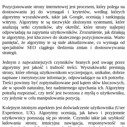
Pozycjonowanie strony internetowej jest procesem, który polega na
dostosowaniu jej do wymagań i kryteriów, według których
algorytmy wyszukiwarek, takie jak Google, oceniają i rankingują
witryny. Algorytmy te są niezwykle złożonymi systemami, które
analizują setki czynników, aby określić, które strony najlepiej
odpowiadają na zapytania użytkowników. Zrozumienie, jak działają
te algorytmy, jest kluczowe do skutecznego pozycjonowania. Warto
pamiętać, że algorytmy te są stale aktualizowane, co wymaga od
specjalistów SEO ciągłego śledzenia zmian i dostosowywania
strategii.
Jednym z najważniejszych czynników branych pod uwagę przez
algorytmy jest jakość i trafność treści. Wyszukiwarki premiują
strony, które oferują użytkownikom wyczerpujące, unikalne, dobrze
napisane i merytoryczne informacje, odpowiadające na ich potrzeby.
Treści powinny być zoptymalizowane pod kątem słów kluczowych,
ale w sposób naturalny, bez nadmiernego upychania ich. Algorytmy
potrafią rozpoznać, czy treść jest tworzona z myślą o użytkowniku,
czy jedynie w celu manipulowania pozycją.
Kolejnym istotnym aspektem jest doświadczenie użytkownika (User
Experience, UX). Algorytmy oceniają, jak łatwo i przyjemnie
użytkownicy poruszają się po stronie. Czynniki takie jak szybkość
ładowania strony, intuicyjna nawigacja, responsywność na