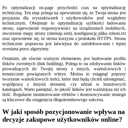
Po optymalizacji on-page przychodzi czas na optymalizację
techniczną. Ten etap polega na upewnieniu się, że Twoja strona jest
przyjazna dla wyszukiwarek i użytkowników pod względem
technicznym. Obejmuje to optymalizację szybkości ładowania
strony, zapewnienie responsywności na urządzeniach mobilnych,
stworzenie mapy strony (sitemap.xml), konfigurację pliku robots.txt
oraz upewnienie się, że strona korzysta z protokołu HTTPS. Strona
technicznie poprawna jest łatwiejsza do zaindeksowania i lepiej
oceniana przez algorytmy.
Ostatnim, ale równie ważnym elementem, jest budowanie profilu
linków zwrotnych (link building). Polega to na zdobywaniu linków
prowadzących do Twojej strony z innych, wartościowych i
tematycznie powiązanych witryn. Można to osiągnąć poprzez
tworzenie wartościowych treści, które inni będą chcieli udostępniać,
współpracę z innymi stronami, czy udział w branżowych
katalogach. Warto pamiętać, że jakość linków jest ważniejsza niż ich
ilość. Regularne monitorowanie efektów i dostosowywanie strategii
są kluczowe dla osiągnięcia długoterminowego sukcesu.
W jaki sposób pozycjonowanie wpływa na
decyzje zakupowe użytkowników online?