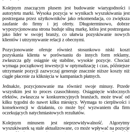
Kolejnym znaczącym plusem jest budowanie wiarygodności i
autorytetu marki. Wysoka pozycja w wynikach wyszukiwania jest
postrzegana przez użytkowników jako rekomendacja, co zwiększa
zaufanie do firmy i jej oferty. Długoterminowo, dobrze
wypozycjonowana strona buduje silną markę, która jest postrzegana
jako lider w swojej branży, co ułatwia pozyskiwanie nowych
klientów i utrzymywanie relacji z obecnymi.
Pozycjonowanie oferuje również stosunkowo niski koszt
pozyskania klienta w porównaniu do innych form reklamy,
zwłaszcza gdy osiągnie się stabilne, wysokie pozycje. Chociaż
wymaga początkowej inwestycji w optymalizację i czas, późniejsze
utrzymanie pozycji zazwyczaj generuje znacznie niższe koszty niż
ciągłe płacenie za kliknięcia w kampaniach płatnych.
Jednakże, pozycjonowanie ma również swoje minusy. Przede
wszystkim jest to proces czasochłonny. Osiągnięcie widocznych
efektów, zwłaszcza w konkurencyjnych branżach, może trwać od
kilku tygodni do nawet kilku miesięcy. Wymaga to cierpliwości i
konsekwencji w działaniu, co może być wyzwaniem dla firm
oczekujących natychmiastowych rezultatów.
Kolejnym minusem jest nieprzewidywalność. Algorytmy
wyszukiwarek są stale aktualizowane, co może wpływać na pozycje