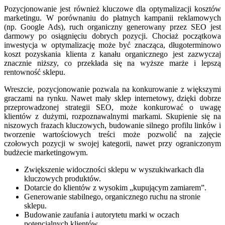
Pozycjonowanie jest również kluczowe dla optymalizacji kosztów
marketingu. W porównaniu do płatnych kampanii reklamowych
(np. Google Ads), ruch organiczny generowany przez SEO jest
darmowy po osiągnięciu dobrych pozycji. Chociaż początkowa
inwestycja w optymalizację może być znacząca, długoterminowo
koszt pozyskania klienta z kanału organicznego jest zazwyczaj
znacznie niższy, co przekłada się na wyższe marże i lepszą
rentowność sklepu.
Wreszcie, pozycjonowanie pozwala na konkurowanie z większymi
graczami na rynku. Nawet mały sklep internetowy, dzięki dobrze
przeprowadzonej strategii SEO, może konkurować o uwagę
klientów z dużymi, rozpoznawalnymi markami. Skupienie się na
niszowych frazach kluczowych, budowanie silnego profilu linków i
tworzenie wartościowych treści może pozwolić na zajęcie
czołowych pozycji w swojej kategorii, nawet przy ograniczonym
budżecie marketingowym.
Zwiększenie widoczności sklepu w wyszukiwarkach dla
kluczowych produktów.
Dotarcie do klientów z wysokim „kupującym zamiarem”.
Generowanie stabilnego, organicznego ruchu na stronie
sklepu.
Budowanie zaufania i autorytetu marki w oczach
potencjalnych klientów.