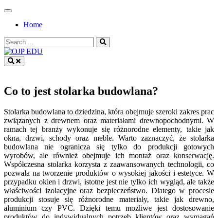
Skip
to
Home
content
Search
for:
OJP EDU
Co to jest stolarka budowlana?
Stolarka budowlana to dziedzina, która obejmuje szeroki zakres prac
związanych z drewnem oraz materiałami drewnopochodnymi. W
ramach tej branży wykonuje się różnorodne elementy, takie jak
okna, drzwi, schody oraz meble. Warto zaznaczyć, że stolarka
budowlana nie ogranicza się tylko do produkcji gotowych
wyrobów, ale również obejmuje ich montaż oraz konserwację.
Współczesna stolarka korzysta z zaawansowanych technologii, co
pozwala na tworzenie produktów o wysokiej jakości i estetyce. W
przypadku okien i drzwi, istotne jest nie tylko ich wygląd, ale także
właściwości izolacyjne oraz bezpieczeństwo. Dlatego w procesie
produkcji stosuje się różnorodne materiały, takie jak drewno,
aluminium czy PVC. Dzięki temu możliwe jest dostosowanie
produktów do indywidualnych potrzeb klientów oraz wymagań