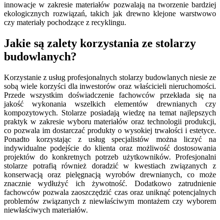
innowacje w zakresie materiałów pozwalają na tworzenie bardziej
ekologicznych rozwiązań, takich jak drewno klejone warstwowo
czy materiały pochodzące z recyklingu.
Jakie są zalety korzystania ze stolarzy
budowlanych?
Korzystanie z usług profesjonalnych stolarzy budowlanych niesie ze
sobą wiele korzyści dla inwestorów oraz właścicieli nieruchomości.
Przede wszystkim doświadczenie fachowców przekłada się na
jakość wykonania wszelkich elementów drewnianych czy
kompozytowych. Stolarze posiadają wiedzę na temat najlepszych
praktyk w zakresie wyboru materiałów oraz technologii produkcji,
co pozwala im dostarczać produkty o wysokiej trwałości i estetyce.
Ponadto korzystając z usług specjalistów można liczyć na
indywidualne podejście do klienta oraz możliwość dostosowania
projektów do konkretnych potrzeb użytkowników. Profesjonalni
stolarze potrafią również doradzić w kwestiach związanych z
konserwacją oraz pielęgnacją wyrobów drewnianych, co może
znacznie wydłużyć ich żywotność. Dodatkowo zatrudnienie
fachowców pozwala zaoszczędzić czas oraz uniknąć potencjalnych
problemów związanych z niewłaściwym montażem czy wyborem
niewłaściwych materiałów.