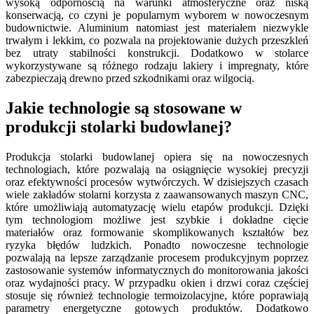
wysoką odpornością na warunki atmosferyczne oraz niską
konserwacją, co czyni je popularnym wyborem w nowoczesnym
budownictwie. Aluminium natomiast jest materiałem niezwykle
trwałym i lekkim, co pozwala na projektowanie dużych przeszkleń
bez utraty stabilności konstrukcji. Dodatkowo w stolarce
wykorzystywane są różnego rodzaju lakiery i impregnaty, które
zabezpieczają drewno przed szkodnikami oraz wilgocią.
Jakie technologie są stosowane w
produkcji stolarki budowlanej?
Produkcja stolarki budowlanej opiera się na nowoczesnych
technologiach, które pozwalają na osiągnięcie wysokiej precyzji
oraz efektywności procesów wytwórczych. W dzisiejszych czasach
wiele zakładów stolarni korzysta z zaawansowanych maszyn CNC,
które umożliwiają automatyzację wielu etapów produkcji. Dzięki
tym technologiom możliwe jest szybkie i dokładne cięcie
materiałów oraz formowanie skomplikowanych kształtów bez
ryzyka błędów ludzkich. Ponadto nowoczesne technologie
pozwalają na lepsze zarządzanie procesem produkcyjnym poprzez
zastosowanie systemów informatycznych do monitorowania jakości
oraz wydajności pracy. W przypadku okien i drzwi coraz częściej
stosuje się również technologie termoizolacyjne, które poprawiają
parametry energetyczne gotowych produktów. Dodatkowo