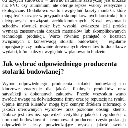
od użytych surowców – drewno naturalne zazwyczaj jest droższe
niż PVC czy aluminium, ale oferuje lepsze walory estetyczne i
ekologiczne. Dodatkowo warto uwzględnić koszty montażu, które
mogą być znaczące w przypadku skomplikowanych konstrukcji lub
nietypowych rozwiązań architektonicznych. Koszt wykonania
schodów również może być wysoki, zwłaszcza jeśli projekt
wymaga zastosowania drogich materiałów lub skomplikowanych
technologii produkcji. Warto również pamiętać o kosztach
związanych z konserwacją stolarki budowlanej – regularne
impregnacje czy malowanie drewnianych elementów to dodatkowe
wydatki, które należy uwzględnić w planowaniu budżetu.
Jak wybrać odpowiedniego producenta
stolarki budowlanej?
Wybór odpowiedniego producenta stolarki budowlanej ma
kluczowe znaczenie dla jakości finalnych produktów oraz
satysfakcji z dokonanych zakupów. Przede wszystkim warto
zwrócić uwagę na doświadczenie firmy oraz jej reputację na rynku.
Opinie innych klientów mogą być cennym źródłem informacji o
jakości oferowanych wyrobów oraz poziomie obsługi klienta.
Dobrze jest również sprawdzić certyfikaty jakości i zgodności z
normami budowlanymi – renomowani producenci często posiadają
odpowiednie atesty potwierdzające wysoką jakość swoich