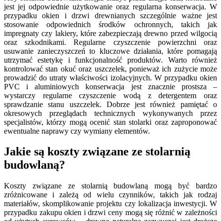
jest jej odpowiednie użytkowanie oraz regularna konserwacja. W
przypadku okien i drzwi drewnianych szczególnie ważne jest
stosowanie odpowiednich środków ochronnych, takich jak
impregnaty czy lakiery, które zabezpieczają drewno przed wilgocią
oraz szkodnikami. Regularne czyszczenie powierzchni oraz
usuwanie zanieczyszczeń to kluczowe działania, które pomagają
utrzymać estetykę i funkcjonalność produktów. Warto również
kontrolować stan okuć oraz uszczelek, ponieważ ich zużycie może
prowadzić do utraty właściwości izolacyjnych. W przypadku okien
PVC i aluminiowych konserwacja jest znacznie prostsza –
wystarczy regularne czyszczenie wodą z detergentem oraz
sprawdzanie stanu uszczelek. Dobrze jest również pamiętać o
okresowych przeglądach technicznych wykonywanych przez
specjalistów, którzy mogą ocenić stan stolarki oraz zaproponować
ewentualne naprawy czy wymiany elementów.
Jakie są koszty związane ze stolarnią
budowlaną?
Koszty związane ze stolarnią budowlaną mogą być bardzo
zróżnicowane i zależą od wielu czynników, takich jak rodzaj
materiałów, skomplikowanie projektu czy lokalizacja inwestycji. W
przypadku zakupu okien i drzwi ceny mogą się różnić w zależności