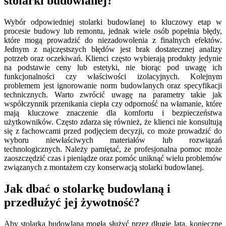
stolarki budowlanej?
Wybór odpowiedniej stolarki budowlanej to kluczowy etap w
procesie budowy lub remontu, jednak wiele osób popełnia błędy,
które mogą prowadzić do niezadowolenia z finalnych efektów.
Jednym z najczęstszych błędów jest brak dostatecznej analizy
potrzeb oraz oczekiwań. Klienci często wybierają produkty jedynie
na podstawie ceny lub estetyki, nie biorąc pod uwagę ich
funkcjonalności czy właściwości izolacyjnych. Kolejnym
problemem jest ignorowanie norm budowlanych oraz specyfikacji
technicznych. Warto zwrócić uwagę na parametry takie jak
współczynnik przenikania ciepła czy odporność na włamanie, które
mają kluczowe znaczenie dla komfortu i bezpieczeństwa
użytkowników. Często zdarza się również, że klienci nie konsultują
się z fachowcami przed podjęciem decyzji, co może prowadzić do
wyboru niewłaściwych materiałów lub rozwiązań
technologicznych. Należy pamiętać, że profesjonalna pomoc może
zaoszczędzić czas i pieniądze oraz pomóc uniknąć wielu problemów
związanych z montażem czy konserwacją stolarki budowlanej.
Jak dbać o stolarkę budowlaną i
przedłużyć jej żywotność?
Aby stolarka budowlana mogła służyć przez długie lata, konieczne