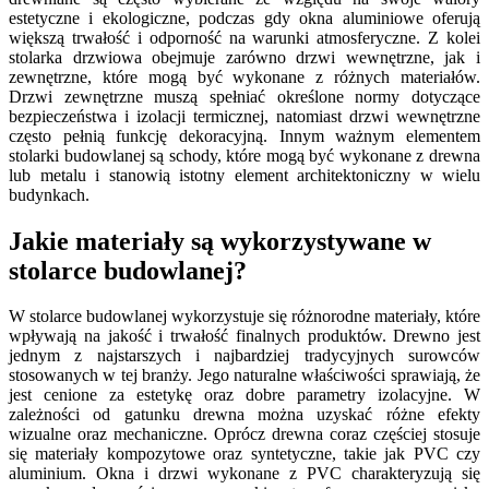
estetyczne i ekologiczne, podczas gdy okna aluminiowe oferują
większą trwałość i odporność na warunki atmosferyczne. Z kolei
stolarka drzwiowa obejmuje zarówno drzwi wewnętrzne, jak i
zewnętrzne, które mogą być wykonane z różnych materiałów.
Drzwi zewnętrzne muszą spełniać określone normy dotyczące
bezpieczeństwa i izolacji termicznej, natomiast drzwi wewnętrzne
często pełnią funkcję dekoracyjną. Innym ważnym elementem
stolarki budowlanej są schody, które mogą być wykonane z drewna
lub metalu i stanowią istotny element architektoniczny w wielu
budynkach.
Jakie materiały są wykorzystywane w
stolarce budowlanej?
W stolarce budowlanej wykorzystuje się różnorodne materiały, które
wpływają na jakość i trwałość finalnych produktów. Drewno jest
jednym z najstarszych i najbardziej tradycyjnych surowców
stosowanych w tej branży. Jego naturalne właściwości sprawiają, że
jest cenione za estetykę oraz dobre parametry izolacyjne. W
zależności od gatunku drewna można uzyskać różne efekty
wizualne oraz mechaniczne. Oprócz drewna coraz częściej stosuje
się materiały kompozytowe oraz syntetyczne, takie jak PVC czy
aluminium. Okna i drzwi wykonane z PVC charakteryzują się