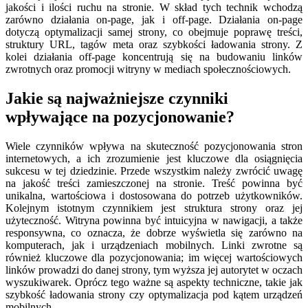
jakości i ilości ruchu na stronie. W skład tych technik wchodzą
zarówno działania on-page, jak i off-page. Działania on-page
dotyczą optymalizacji samej strony, co obejmuje poprawę treści,
struktury URL, tagów meta oraz szybkości ładowania strony. Z
kolei działania off-page koncentrują się na budowaniu linków
zwrotnych oraz promocji witryny w mediach społecznościowych.
Jakie są najważniejsze czynniki
wpływające na pozycjonowanie?
Wiele czynników wpływa na skuteczność pozycjonowania stron
internetowych, a ich zrozumienie jest kluczowe dla osiągnięcia
sukcesu w tej dziedzinie. Przede wszystkim należy zwrócić uwagę
na jakość treści zamieszczonej na stronie. Treść powinna być
unikalna, wartościowa i dostosowana do potrzeb użytkowników.
Kolejnym istotnym czynnikiem jest struktura strony oraz jej
użyteczność. Witryna powinna być intuicyjna w nawigacji, a także
responsywna, co oznacza, że dobrze wyświetla się zarówno na
komputerach, jak i urządzeniach mobilnych. Linki zwrotne są
również kluczowe dla pozycjonowania; im więcej wartościowych
linków prowadzi do danej strony, tym wyższa jej autorytet w oczach
wyszukiwarek. Oprócz tego ważne są aspekty techniczne, takie jak
szybkość ładowania strony czy optymalizacja pod kątem urządzeń
mobilnych.