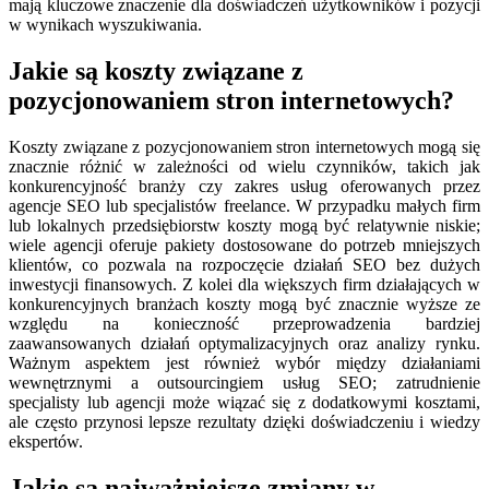
mają kluczowe znaczenie dla doświadczeń użytkowników i pozycji
w wynikach wyszukiwania.
Jakie są koszty związane z
pozycjonowaniem stron internetowych?
Koszty związane z pozycjonowaniem stron internetowych mogą się
znacznie różnić w zależności od wielu czynników, takich jak
konkurencyjność branży czy zakres usług oferowanych przez
agencje SEO lub specjalistów freelance. W przypadku małych firm
lub lokalnych przedsiębiorstw koszty mogą być relatywnie niskie;
wiele agencji oferuje pakiety dostosowane do potrzeb mniejszych
klientów, co pozwala na rozpoczęcie działań SEO bez dużych
inwestycji finansowych. Z kolei dla większych firm działających w
konkurencyjnych branżach koszty mogą być znacznie wyższe ze
względu na konieczność przeprowadzenia bardziej
zaawansowanych działań optymalizacyjnych oraz analizy rynku.
Ważnym aspektem jest również wybór między działaniami
wewnętrznymi a outsourcingiem usług SEO; zatrudnienie
specjalisty lub agencji może wiązać się z dodatkowymi kosztami,
ale często przynosi lepsze rezultaty dzięki doświadczeniu i wiedzy
ekspertów.
Jakie są najważniejsze zmiany w