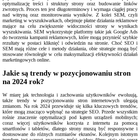
optymalizację treści i struktury strony oraz budowanie linków
zwrotnych. Proces ten jest długoterminowy i wymaga ciągłej pracy
nad witryną oraz monitorowania wyników. Z kolei SEM, czyli
marketing w wyszukiwarkach, obejmuje płatne działania reklamowe
mające na celu zwiększenie widoczności strony w wynikach
wyszukiwania. SEM wykorzystuje platformy takie jak Google Ads
do tworzenia kampanii reklamowych, które mogą przynieść szybkie
rezultaty w postaci kliknięć i odwiedzin na stronie. Choć SEO i
SEM mają różne cele i metody działania, obie strategie mogą być
stosowane równolegle w celu maksymalizacji efektywności działań
marketingowych online.
Jakie są trendy w pozycjonowaniu stron
na 2024 rok?
W miarę jak technologia i zachowania użytkowników ewoluują,
także trendy w pozycjonowaniu stron internetowych ulegają
zmianom. Na rok 2024 przewiduje się kilka kluczowych trendów,
które mogą znacząco wpłynąć na strategie SEO. Przede wszystkim
rośnie znaczenie optymalizacji pod kątem urządzeń mobilnych;
coraz więcej użytkowników korzysta z internetu za pomocą
smartfonów i tabletów, dlatego strony muszą być responsywne i
dostosowane do różnych rozmiarów ekranów. Kolejnym istotnym
trendem jest wzrost znaczenia treści wideo; filmy stają się coraz