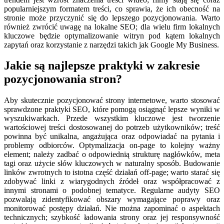
popularniejszym formatem treści, co sprawia, że ich obecność na
stronie może przyczynić się do lepszego pozycjonowania. Warto
również zwrócić uwagę na lokalne SEO; dla wielu firm lokalnych
kluczowe będzie optymalizowanie witryn pod kątem lokalnych
zapytań oraz korzystanie z narzędzi takich jak Google My Business.
Jakie są najlepsze praktyki w zakresie
pozycjonowania stron?
Aby skutecznie pozycjonować strony internetowe, warto stosować
sprawdzone praktyki SEO, które pomogą osiągnąć lepsze wyniki w
wyszukiwarkach. Przede wszystkim kluczowe jest tworzenie
wartościowej treści dostosowanej do potrzeb użytkowników; treść
powinna być unikalna, angażująca oraz odpowiadać na pytania i
problemy odbiorców. Optymalizacja on-page to kolejny ważny
element; należy zadbać o odpowiednią strukturę nagłówków, meta
tagi oraz użycie słów kluczowych w naturalny sposób. Budowanie
linków zwrotnych to istotna część działań off-page; warto starać się
zdobywać linki z wiarygodnych źródeł oraz współpracować z
innymi stronami o podobnej tematyce. Regularne audyty SEO
pozwalają zidentyfikować obszary wymagające poprawy oraz
monitorować postępy działań. Nie można zapominać o aspektach
technicznych; szybkość ładowania strony oraz jej responsywność