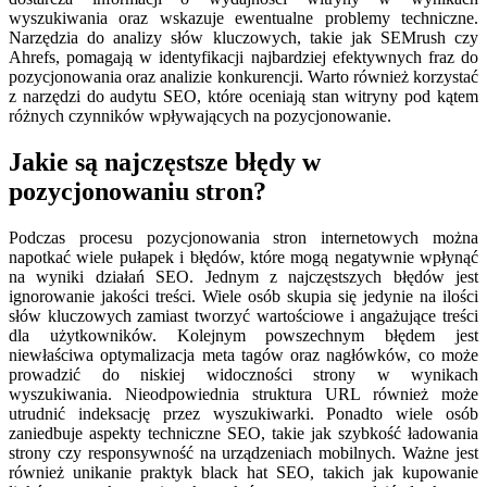
wyszukiwania oraz wskazuje ewentualne problemy techniczne.
Narzędzia do analizy słów kluczowych, takie jak SEMrush czy
Ahrefs, pomagają w identyfikacji najbardziej efektywnych fraz do
pozycjonowania oraz analizie konkurencji. Warto również korzystać
z narzędzi do audytu SEO, które oceniają stan witryny pod kątem
różnych czynników wpływających na pozycjonowanie.
Jakie są najczęstsze błędy w
pozycjonowaniu stron?
Podczas procesu pozycjonowania stron internetowych można
napotkać wiele pułapek i błędów, które mogą negatywnie wpłynąć
na wyniki działań SEO. Jednym z najczęstszych błędów jest
ignorowanie jakości treści. Wiele osób skupia się jedynie na ilości
słów kluczowych zamiast tworzyć wartościowe i angażujące treści
dla użytkowników. Kolejnym powszechnym błędem jest
niewłaściwa optymalizacja meta tagów oraz nagłówków, co może
prowadzić do niskiej widoczności strony w wynikach
wyszukiwania. Nieodpowiednia struktura URL również może
utrudnić indeksację przez wyszukiwarki. Ponadto wiele osób
zaniedbuje aspekty techniczne SEO, takie jak szybkość ładowania
strony czy responsywność na urządzeniach mobilnych. Ważne jest
również unikanie praktyk black hat SEO, takich jak kupowanie