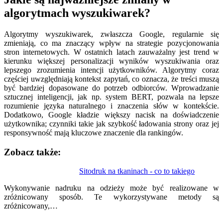
algorytmach wyszukiwarek?
Algorytmy wyszukiwarek, zwłaszcza Google, regularnie się
zmieniają, co ma znaczący wpływ na strategie pozycjonowania
stron internetowych. W ostatnich latach zauważalny jest trend w
kierunku większej personalizacji wyników wyszukiwania oraz
lepszego zrozumienia intencji użytkowników. Algorytmy coraz
częściej uwzględniają kontekst zapytań, co oznacza, że treści muszą
być bardziej dopasowane do potrzeb odbiorców. Wprowadzanie
sztucznej inteligencji, jak np. system BERT, pozwala na lepsze
rozumienie języka naturalnego i znaczenia słów w kontekście.
Dodatkowo, Google kładzie większy nacisk na doświadczenie
użytkownika; czynniki takie jak szybkość ładowania strony oraz jej
responsywność mają kluczowe znaczenie dla rankingów.
Zobacz także:
Nawigacja
Sitodruk na tkaninach - co to takiego
wpisu
Wykonywanie nadruku na odzieży może być realizowane w
zróżnicowany sposób. Te wykorzystywane metody są
zróżnicowany,…