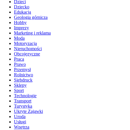
Dzieci
Dziecko
Edukacja
Geologia górnicza
Hobby
Imprezy
Marketing i reklama
Moda
Motoryzacja
Nieruchomości
Obcojęzyczne
Praca
Prawo
Przemysł
Rolnictwo
Siebdruck
Sklepy
Sport
Technologie
Transport
Turystyka
Ukryte Zajawki
Uroda
Usługi
Wnętrza