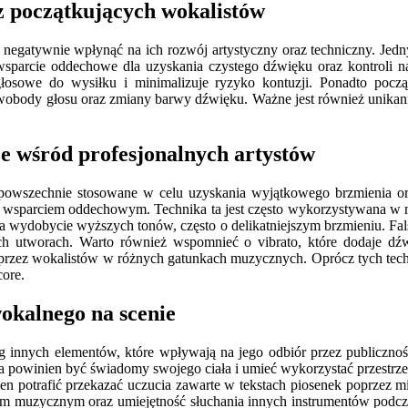
ez początkujących wokalistów
ą negatywnie wpłynąć na ich rozwój artystyczny oraz techniczny. Je
t wsparcie oddechowe dla uzyskania czystego dźwięku oraz kontroli 
sowe do wysiłku i minimalizuje ryzyko kontuzji. Ponadto począt
obody głosu oraz zmiany barwy dźwięku. Ważne jest również unikanie
ze wśród profesjonalnych artystów
ą powszechnie stosowane w celu uzyskania wyjątkowego brzmienia or
wsparciem oddechowym. Technika ta jest często wykorzystywana w mu
ala na wydobycie wyższych tonów, często o delikatniejszym brzmieniu. F
ich utworach. Warto również wspomnieć o vibrato, które dodaje dź
a przez wokalistów w różnych gatunkach muzycznych. Oprócz tych tech
core.
okalnego na scenie
eg innych elementów, które wpływają na jego odbiór przez publiczność
ista powinien być świadomy swojego ciała i umieć wykorzystać przes
ien potrafić przekazać uczucia zawarte w tekstach piosenek poprzez m
 muzycznym oraz umiejętność słuchania innych instrumentów podczas