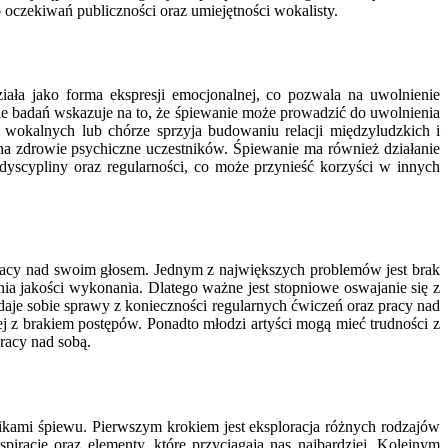
czekiwań publiczności oraz umiejętności wokalisty.
iała jako forma ekspresji emocjonalnej, co pozwala na uwolnienie
e badań wskazuje na to, że śpiewanie może prowadzić do uwolnienia
 wokalnych lub chórze sprzyja budowaniu relacji międzyludzkich i
a zdrowie psychiczne uczestników. Śpiewanie ma również działanie
dyscypliny oraz regularności, co może przynieść korzyści w innych
pracy nad swoim głosem. Jednym z największych problemów jest brak
ia jakości wykonania. Dlatego ważne jest stopniowe oswajanie się z
aje sobie sprawy z konieczności regularnych ćwiczeń oraz pracy nad
j z brakiem postępów. Ponadto młodzi artyści mogą mieć trudności z
racy nad sobą.
kami śpiewu. Pierwszym krokiem jest eksploracja różnych rodzajów
iracje oraz elementy, które przyciągają nas najbardziej. Kolejnym