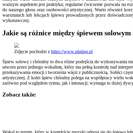
ważnym aspektem jest praktyka; regularne ćwiczenie pozwala na roz
do naszego głosu oraz osobowości artystycznej. Warto również ko
warsztatach lub lekcjach śpiewu prowadzonych przez doświadczon
wykonawczej.
Jakie są różnice między śpiewem solowym
Zdjęcie pochodzi z
https://www.plating.pl
Śpiew solowy i chóralny to dwa różne podejścia do wykonywania mu
utworu przez jednego wokalistę, który ma pełną kontrolę nad interpre
przekazywania emocji i tworzenia więzi z publicznością. Soliści c
artystycznej. Z kolei śpiew chóralny polega na współpracy wielu wo
zarówno pod względem rytmu, jak i intonacji; wymaga to dużej dyscy
Zobacz także:
Nawigacja
wpisu
Wokal to termin, który w kontekście muzyki odnosi się do śpiewu lu