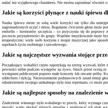
nadać mu wyjątkowego charakteru. Nie można zapominać również o o
Jakie są korzyści płynące z nauki śpiewu 
Nauka śpiewu niesie ze sobą wiele korzyści nie tylko dla umieję
nagromadzonych uczuć i stresu. Regularne ćwiczenie głosu może po
endorfin – hormonów szczęścia – co przyczynia się do poprawy na
poczuciu przynależności do grupy. Wspólne muzykowanie może być 
terapeutyczne; wiele osób korzysta z terapii muzycznej jako spos
aspektach życia osobistego i zawodowego.
Jakie są najczęstsze wyzwania stojące prz
Początkujący wokaliści często napotykają na szereg wyzwań, które
pewności siebie podczas występów na żywo. Strach przed oceną ze s
występami publicznymi poprzez małe koncerty lub otwarte próby. Ko
oddechem i dykcją. Niezrozumienie podstawowych zasad emisji głosu
odnalezieniem swojego unikalnego stylu oraz repertuaru, co może pr
Jakie są najlepsze sposoby na znalezienie 
Znalezienie własnego stylu wokalnego to proces, który wymaga cz
muzyki; warto słuchać różnych artystów i analizować ich style wy