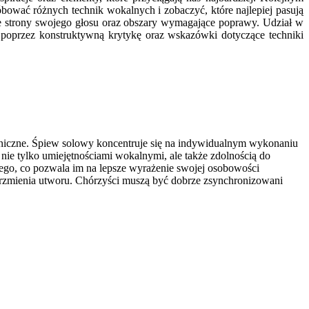
bować różnych technik wokalnych i zobaczyć, które najlepiej pasują
e strony swojego głosu oraz obszary wymagające poprawy. Udział w
poprzez konstruktywną krytykę oraz wskazówki dotyczące techniki
hniczne. Śpiew solowy koncentruje się na indywidualnym wykonaniu
 nie tylko umiejętnościami wokalnymi, ale także zdolnością do
zego, co pozwala im na lepsze wyrażenie swojej osobowości
 brzmienia utworu. Chórzyści muszą być dobrze zsynchronizowani