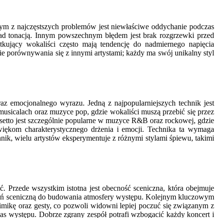
dnym z najczęstszych problemów jest niewłaściwe oddychanie podczas
nad tonacją. Innym powszechnym błędem jest brak rozgrzewki przed
kujący wokaliści często mają tendencję do nadmiernego napięcia
 porównywania się z innymi artystami; każdy ma swój unikalny styl
az emocjonalnego wyrazu. Jedną z najpopularniejszych technik jest
sicalach oraz muzyce pop, gdzie wokaliści muszą przebić się przez
alsetto jest szczególnie popularne w muzyce R&B oraz rockowej, gdzie
więkom charakterystycznego drżenia i emocji. Technika ta wymaga
nik, wielu artystów eksperymentuje z różnymi stylami śpiewu, takimi
. Przede wszystkim istotna jest obecność sceniczna, która obejmuje
trzeń sceniczną do budowania atmosfery występu. Kolejnym kluczowym
imikę oraz gesty, co pozwoli widowni lepiej poczuć się związanym z
 występu. Dobrze zgrany zespół potrafi wzbogacić każdy koncert i