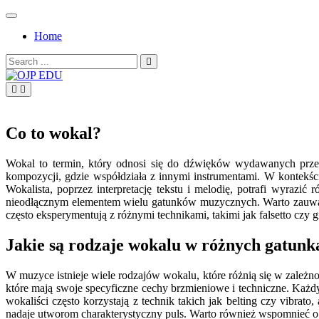
Skip
to
Home
content
Search
for:
OJP EDU
Co to wokal?
Wokal to termin, który odnosi się do dźwięków wydawanych przez
kompozycji, gdzie współdziała z innymi instrumentami. W kontekśc
Wokalista, poprzez interpretację tekstu i melodię, potrafi wyraz
nieodłącznym elementem wielu gatunków muzycznych. Warto zauważyć
często eksperymentują z różnymi technikami, takimi jak falsetto czy
Jakie są rodzaje wokalu w różnych gatun
W muzyce istnieje wiele rodzajów wokalu, które różnią się w zależno
które mają swoje specyficzne cechy brzmieniowe i techniczne. Każd
wokaliści często korzystają z technik takich jak belting czy vibr
nadaje utworom charakterystyczny puls. Warto również wspomnieć o 