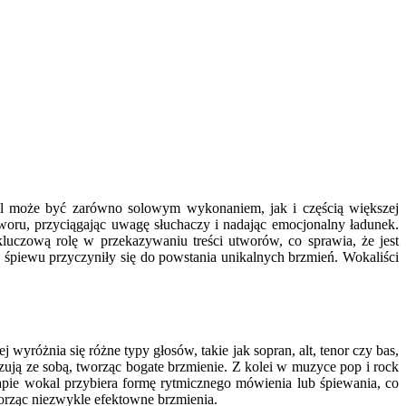
kal może być zarówno solowym wykonaniem, jak i częścią większej
woru, przyciągając uwagę słuchaczy i nadając emocjonalny ładunek.
kluczową rolę w przekazywaniu treści utworów, co sprawia, że jest
śpiewu przyczyniły się do powstania unikalnych brzmień. Wokaliści
yróżnia się różne typy głosów, takie jak sopran, alt, tenor czy bas,
ują ze sobą, tworząc bogate brzmienie. Z kolei w muzyce pop i rock
rapie wokal przybiera formę rytmicznego mówienia lub śpiewania, co
orząc niezwykle efektowne brzmienia.