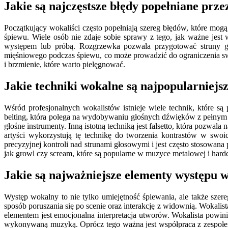
Jakie są najczęstsze błędy popełniane prz
Początkujący wokaliści często popełniają szereg błędów, które mog
śpiewu. Wiele osób nie zdaje sobie sprawy z tego, jak ważne jes
występem lub próbą. Rozgrzewka pozwala przygotować struny gło
mięśniowego podczas śpiewu, co może prowadzić do ograniczenia sw
i brzmienie, które warto pielęgnować.
Jakie techniki wokalne są najpopularniejs
Wśród profesjonalnych wokalistów istnieje wiele technik, które s
belting, która polega na wydobywaniu głośnych dźwięków z pełnym 
głośne instrumenty. Inną istotną techniką jest falsetto, która pozw
artyści wykorzystują tę technikę do tworzenia kontrastów w swo
precyzyjnej kontroli nad strunami głosowymi i jest często stosowan
jak growl czy scream, które są popularne w muzyce metalowej i hard
Jakie są najważniejsze elementy występu w
Występ wokalny to nie tylko umiejętność śpiewania, ale także szer
sposób poruszania się po scenie oraz interakcję z widownią. Wokal
elementem jest emocjonalna interpretacja utworów. Wokalista powin
wykonywaną muzyką. Oprócz tego ważna jest współpraca z zespołem