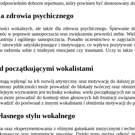
dpowiednim doborze repertuaru, który powinien być dostosowany do o
dla zdrowia psychicznego
tności wokalnych, ale także dla zdrowia psychicznego. Śpiewanie dz
móc w poprawie samopoczucia oraz zwiększeniu pewności siebie. Wiel
stroju i ogólnego samopoczucia. Ponadto uczestnictwo w zajęciach
niezwykle satysfakcjonujące i motywujące, co wpływa pozytywnie n
obu radzenia sobie z trudnymi emocjami czy traumami. Uczy to także 
ed początkującymi wokalistami
 mogą wpłynąć na ich rozwój artystyczny oraz motywację do dalszej 
trony publiczności może prowadzić do blokady twórczej oraz obniżen
lejnym wyzwaniem jest technika wokalna; wielu początkujących nie zd
 może prowadzić do kontuzji strun głosowych lub frustracji związane
owadzić do porównań z innymi wokalistami i obniżenia motywacji do p
własnego stylu wokalnego
asu oraz eksperymentowania z różnymi gatunkami muzycznymi i techni
konawcze oraz interpretacje utworów. Dzięki temu można odkryć insp