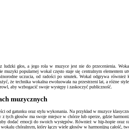
 ludzki głos, a jego rola w muzyce jest nie do przecenienia. Wo
ie muzyki popularnej wokal często staje się centralnym elementem ut
ić różnorodne uczucia, od radości po smutek. Wokal odgrywa również 
, że technika wokalna ewoluowała na przestrzeni lat, a różne style 
 growl, aby wzbogacić swoje występy i zaskoczyć publiczność.
kach muzycznych
ści od gatunku oraz stylu wykonania. Na przykład w muzyce klasycznej w
y z tych głosów ma swoje miejsce w chórze lub operze, gdzie harmoniz
ato, aby dodać emocji do swoich występów. Również w hip-hopie oraz 
wokalu chóralnym, który łączy wiele głosów w harmonijną całość, tw