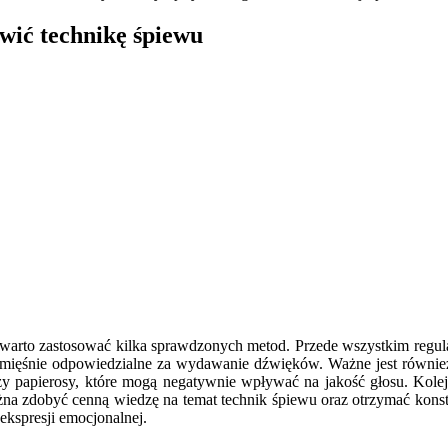
wić technikę śpiewu
 warto zastosować kilka sprawdzonych metod. Przede wszystkim regul
mięśnie odpowiedzialne za wydawanie dźwięków. Ważne jest również 
zy papierosy, które mogą negatywnie wpływać na jakość głosu. Kole
żna zdobyć cenną wiedzę na temat technik śpiewu oraz otrzymać kon
ekspresji emocjonalnej.