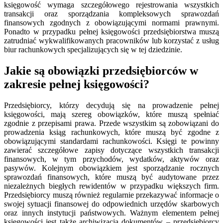
księgowość wymaga szczegółowego rejestrowania wszystkich
transakcji oraz sporządzania kompleksowych sprawozdań
finansowych zgodnych z obowiązującymi normami prawnymi.
Ponadto w przypadku pełnej księgowości przedsiębiorstwa muszą
zatrudniać wykwalifikowanych pracowników lub korzystać z usług
biur rachunkowych specjalizujących się w tej dziedzinie.
Jakie są obowiązki przedsiębiorców w
zakresie pełnej księgowości?
Przedsiębiorcy, którzy decydują się na prowadzenie pełnej
księgowości, mają szereg obowiązków, które muszą spełniać
zgodnie z przepisami prawa. Przede wszystkim są zobowiązani do
prowadzenia ksiąg rachunkowych, które muszą być zgodne z
obowiązującymi standardami rachunkowości. Księgi te powinny
zawierać szczegółowe zapisy dotyczące wszystkich transakcji
finansowych, w tym przychodów, wydatków, aktywów oraz
pasywów. Kolejnym obowiązkiem jest sporządzanie rocznych
sprawozdań finansowych, które muszą być audytowane przez
niezależnych biegłych rewidentów w przypadku większych firm.
Przedsiębiorcy muszą również regularnie przekazywać informacje o
swojej sytuacji finansowej do odpowiednich urzędów skarbowych
oraz innych instytucji państwowych. Ważnym elementem pełnej
księgowości jest także archiwizacja dokumentów – przedsiębiorcy