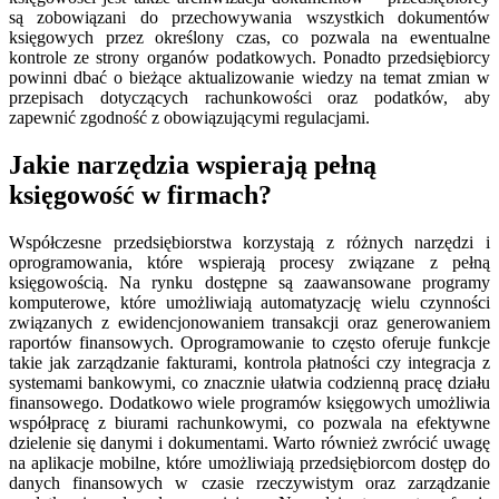
są zobowiązani do przechowywania wszystkich dokumentów
księgowych przez określony czas, co pozwala na ewentualne
kontrole ze strony organów podatkowych. Ponadto przedsiębiorcy
powinni dbać o bieżące aktualizowanie wiedzy na temat zmian w
przepisach dotyczących rachunkowości oraz podatków, aby
zapewnić zgodność z obowiązującymi regulacjami.
Jakie narzędzia wspierają pełną
księgowość w firmach?
Współczesne przedsiębiorstwa korzystają z różnych narzędzi i
oprogramowania, które wspierają procesy związane z pełną
księgowością. Na rynku dostępne są zaawansowane programy
komputerowe, które umożliwiają automatyzację wielu czynności
związanych z ewidencjonowaniem transakcji oraz generowaniem
raportów finansowych. Oprogramowanie to często oferuje funkcje
takie jak zarządzanie fakturami, kontrola płatności czy integracja z
systemami bankowymi, co znacznie ułatwia codzienną pracę działu
finansowego. Dodatkowo wiele programów księgowych umożliwia
współpracę z biurami rachunkowymi, co pozwala na efektywne
dzielenie się danymi i dokumentami. Warto również zwrócić uwagę
na aplikacje mobilne, które umożliwiają przedsiębiorcom dostęp do
danych finansowych w czasie rzeczywistym oraz zarządzanie