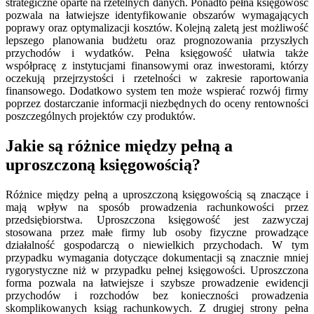
strategiczne oparte na rzetelnych danych. Ponadto pełna księgowość
pozwala na łatwiejsze identyfikowanie obszarów wymagających
poprawy oraz optymalizacji kosztów. Kolejną zaletą jest możliwość
lepszego planowania budżetu oraz prognozowania przyszłych
przychodów i wydatków. Pełna księgowość ułatwia także
współpracę z instytucjami finansowymi oraz inwestorami, którzy
oczekują przejrzystości i rzetelności w zakresie raportowania
finansowego. Dodatkowo system ten może wspierać rozwój firmy
poprzez dostarczanie informacji niezbędnych do oceny rentowności
poszczególnych projektów czy produktów.
Jakie są różnice między pełną a
uproszczoną księgowością?
Różnice między pełną a uproszczoną księgowością są znaczące i
mają wpływ na sposób prowadzenia rachunkowości przez
przedsiębiorstwa. Uproszczona księgowość jest zazwyczaj
stosowana przez małe firmy lub osoby fizyczne prowadzące
działalność gospodarczą o niewielkich przychodach. W tym
przypadku wymagania dotyczące dokumentacji są znacznie mniej
rygorystyczne niż w przypadku pełnej księgowości. Uproszczona
forma pozwala na łatwiejsze i szybsze prowadzenie ewidencji
przychodów i rozchodów bez konieczności prowadzenia
skomplikowanych ksiąg rachunkowych. Z drugiej strony pełna