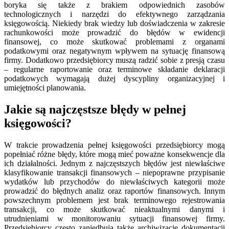
boryka się także z brakiem odpowiednich zasobów
technologicznych i narzędzi do efektywnego zarządzania
księgowością. Niekiedy brak wiedzy lub doświadczenia w zakresie
rachunkowości może prowadzić do błędów w ewidencji
finansowej, co może skutkować problemami z organami
podatkowymi oraz negatywnym wpływem na sytuację finansową
firmy. Dodatkowo przedsiębiorcy muszą radzić sobie z presją czasu
– regularne raportowanie oraz terminowe składanie deklaracji
podatkowych wymagają dużej dyscypliny organizacyjnej i
umiejętności planowania.
Jakie są najczęstsze błędy w pełnej
księgowości?
W trakcie prowadzenia pełnej księgowości przedsiębiorcy mogą
popełniać różne błędy, które mogą mieć poważne konsekwencje dla
ich działalności. Jednym z najczęstszych błędów jest niewłaściwe
klasyfikowanie transakcji finansowych – niepoprawne przypisanie
wydatków lub przychodów do niewłaściwych kategorii może
prowadzić do błędnych analiz oraz raportów finansowych. Innym
powszechnym problemem jest brak terminowego rejestrowania
transakcji, co może skutkować nieaktualnymi danymi i
utrudnieniami w monitorowaniu sytuacji finansowej firmy.
Przedsiębiorcy często zaniedbują także archiwizację dokumentacji