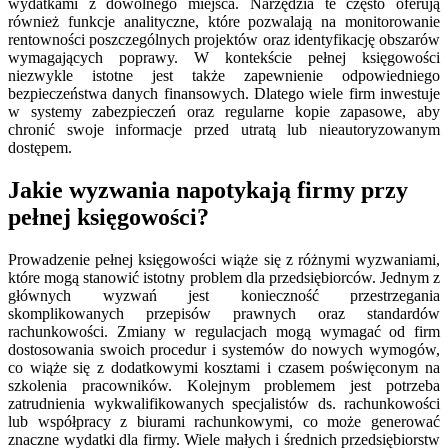
wydatkami z dowolnego miejsca. Narzędzia te często oferują
również funkcje analityczne, które pozwalają na monitorowanie
rentowności poszczególnych projektów oraz identyfikację obszarów
wymagających poprawy. W kontekście pełnej księgowości
niezwykle istotne jest także zapewnienie odpowiedniego
bezpieczeństwa danych finansowych. Dlatego wiele firm inwestuje
w systemy zabezpieczeń oraz regularne kopie zapasowe, aby
chronić swoje informacje przed utratą lub nieautoryzowanym
dostępem.
Jakie wyzwania napotykają firmy przy
pełnej księgowości?
Prowadzenie pełnej księgowości wiąże się z różnymi wyzwaniami,
które mogą stanowić istotny problem dla przedsiębiorców. Jednym z
głównych wyzwań jest konieczność przestrzegania
skomplikowanych przepisów prawnych oraz standardów
rachunkowości. Zmiany w regulacjach mogą wymagać od firm
dostosowania swoich procedur i systemów do nowych wymogów,
co wiąże się z dodatkowymi kosztami i czasem poświęconym na
szkolenia pracowników. Kolejnym problemem jest potrzeba
zatrudnienia wykwalifikowanych specjalistów ds. rachunkowości
lub współpracy z biurami rachunkowymi, co może generować
znaczne wydatki dla firmy. Wiele małych i średnich przedsiębiorstw