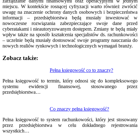
zarządzanie danymi finansowymi oraz operacyjnymi w jednym
miejscu. W kontekście rosnącej cyfryzacji warto również zwrócić
uwagę na znaczenie ochrony danych osobowych i bezpieczeństwa
informacji – przedsiębiorstwa będą musiały inwestować w
nowoczesne rozwiązania zabezpieczające swoje dane przed
cyberatakami i nieautoryzowanym dostępem. Zmiany te będą miały
wpływ także na sposób kształcenia specjalistów ds. rachunkowości
– uczelnie będą musiały dostosować swoje programy nauczania do
nowych realiów rynkowych i technologicznych wymagań branży.
Zobacz także:
Nawigacja
Pełna księgowość co to znaczy?
wpisu
Pełna księgowość to termin, który odnosi się do kompleksowego
systemu ewidencji finansowej, stosowanego przez
przedsiębiorstwa…
Co znaczy pełna księgowość?
Pełna księgowość to system rachunkowości, który jest stosowany
przez przedsiębiorstwa w celu dokładnego rejestrowania
wszystkich…