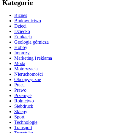
Kategorie
Biznes
Budownictwo
Dzieci
Dziecko
Edukacja
Geologia górnicza
Hobby
Imprezy
Marketing i reklama
Moda
Motoryzacja
Nieruchomości
Obcojęzyczne
Praca
Prawo
Przemysł
Rolnictwo
Siebdruck
Sklepy
Sport
Technologie
Transport
Turystyka