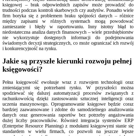
księgowej – brak odpowiednich zapisów może prowadzić do
trudności podczas kontroli skarbowych czy audytów. Ponadto wiele
firm boryka się z problemem braku spójności danych – różnice
między zapisami w różnych systemach mogą powodować
zamieszanie i błędy w raportowaniu. Inny istotny błąd to
niedostateczna analiza danych finansowych – wiele przedsiębiorstw
nie wykorzystuje dostępnych informacji do podejmowania
świadomych decyzji strategicznych, co może ograniczać ich rozwój
i konkurencyjność na rynku.
Jakie są przyszłe kierunki rozwoju pełnej
księgowości?
Pełna księgowość ewoluuje wraz z rozwojem technologii oraz
zmieniającymi się potrzebami rynku. W przyszłości można
spodziewać się dalszej automatyzacji procesów związanych z
rachunkowością dzięki zastosowaniu sztucznej inteligencji oraz
uczenia maszynowego. Oprogramowanie księgowe będzie coraz
bardziej zaawansowane i zdolne do samodzielnego analizowania
danych oraz generowania raportów bez potrzeby angażowania
dużej liczby pracowników. Również integracja systemów ERP
(Enterprise Resource Planning) z modułami księgowymi stanie się
standardem w wielu firmach, co pozwoli na jeszcze lepsze