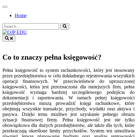
Skip
to
Home
content
Search
for:
OJP EDU
Co to znaczy pełna księgowość?
Pełna księgowość to system rachunkowości, który jest stosowany
przez przedsiębiorstwa w celu dokładnego rejestrowania wszystkich
operacji finansowych. W przeciwieństwie do uproszczonej
księgowości, która jest przeznaczona dla mniejszych firm, pełna
księgowość wymaga bardziej szczegółowego podejścia do
dokumentacji i raportowania. W ramach pełnej księgowości
przedsiębiorstwa muszą prowadzić księgi rachunkowe, które
obejmują wszystkie transakcje, przychody, wydatki oraz aktywa i
pasywa. Dzięki temu możliwe jest uzyskanie pełnego obrazu
sytuacji finansowej firmy. Pełna księgowość jest nie tylko
obowiązkowa dla dużych przedsiębiorstw, ale także dla tych, które
przekraczają określone limity przychodów. System ten umożliwia
również lepsze planowanie budżetu oraz analizę rentowności