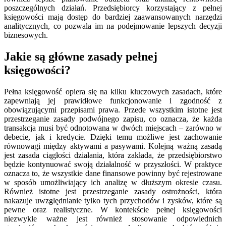
poszczególnych działań. Przedsiębiorcy korzystający z pełnej
księgowości mają dostęp do bardziej zaawansowanych narzędzi
analitycznych, co pozwala im na podejmowanie lepszych decyzji
biznesowych.
Jakie są główne zasady pełnej
księgowości?
Pełna księgowość opiera się na kilku kluczowych zasadach, które
zapewniają jej prawidłowe funkcjonowanie i zgodność z
obowiązującymi przepisami prawa. Przede wszystkim istotne jest
przestrzeganie zasady podwójnego zapisu, co oznacza, że każda
transakcja musi być odnotowana w dwóch miejscach – zarówno w
debecie, jak i kredycie. Dzięki temu możliwe jest zachowanie
równowagi między aktywami a pasywami. Kolejną ważną zasadą
jest zasada ciągłości działania, która zakłada, że przedsiębiorstwo
będzie kontynuować swoją działalność w przyszłości. W praktyce
oznacza to, że wszystkie dane finansowe powinny być rejestrowane
w sposób umożliwiający ich analizę w dłuższym okresie czasu.
Również istotne jest przestrzeganie zasady ostrożności, która
nakazuje uwzględnianie tylko tych przychodów i zysków, które są
pewne oraz realistyczne. W kontekście pełnej księgowości
niezwykle ważne jest również stosowanie odpowiednich