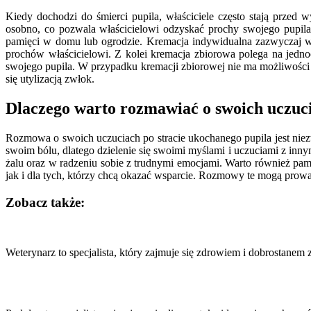
Kiedy dochodzi do śmierci pupila, właściciele często stają prze
osobno, co pozwala właścicielowi odzyskać prochy swojego pupila
pamięci w domu lub ogrodzie. Kremacja indywidualna zazwyczaj w
prochów właścicielowi. Z kolei kremacja zbiorowa polega na jednoc
swojego pupila. W przypadku kremacji zbiorowej nie ma możliwości
się utylizacją zwłok.
Dlaczego warto rozmawiać o swoich uczuci
Rozmowa o swoich uczuciach po stracie ukochanego pupila jest nie
swoim bólu, dlatego dzielenie się swoimi myślami i uczuciami z inn
żalu oraz w radzeniu sobie z trudnymi emocjami. Warto również pam
jak i dla tych, którzy chcą okazać wsparcie. Rozmowy te mogą prow
Zobacz także:
Nawigacja
wpisu
Weterynarz to specjalista, który zajmuje się zdrowiem i dobrostane