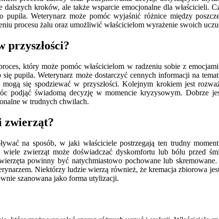
dalszych kroków, ale także wsparcie emocjonalne dla właścicieli. Częst
ego pupila. Weterynarz może pomóc wyjaśnić różnice między poszcze
u procesu żalu oraz umożliwić właścicielom wyrażenie swoich uczuć 
w przyszłości?
 proces, który może pomóc właścicielom w radzeniu sobie z emocjami 
o się pupila. Weterynarz może dostarczyć cennych informacji na te
o mogą się spodziewać w przyszłości. Kolejnym krokiem jest rozważ
móc podjąć świadomą decyzję w momencie kryzysowym. Dobrze jes
jonalne w trudnych chwilach.
i zwierząt?
ywać na sposób, w jaki właściciele postrzegają ten trudny moment.
i wiele zwierząt może doświadczać dyskomfortu lub bólu przed śmi
zwierzęta powinny być natychmiastowo pochowane lub skremowane. W r
terynarzem. Niektórzy ludzie wierzą również, że kremacja zbiorowa jes
ównie szanowana jako forma utylizacji.