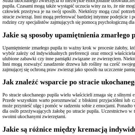
Strata ukochanego zwierzęcia to niezwykle emocjonalne doświadczeni
pupila. Czasami mogą także wystąpić uczucia winy za to, że nie mogl
człowiek przeżywa je na swój sposób. Niektórzy mogą czuć potrze
stracie zwierząt. Inni mogą preferować bardziej intymne podejście i 
rodziny czy specjalistów zajmujących się pomocą psychologiczną dla 
Jakie są sposoby upamiętnienia zmarłego 
Upamiętnienie zmarłego pupila to ważny krok w procesie żałoby, k
wybór zależy od indywidualnych preferencji oraz emocji właściciel
ulubione zabawki czy inne pamiątki związane ze zwierzęciem. Niektór
Inni mogą rozważyć zasadzenie drzewa lub rośliny na cześć swojego
zajmującej się ochroną praw zwierząt jako sposób na uczczenie pam
Jak znaleźć wsparcie po stracie ukochaneg
Po stracie ukochanego pupila wielu właścicieli zmaga się z silnymi 
Przede wszystkim warto porozmawiać z bliskimi przyjaciółmi lub c
może przynieść ulgę i pomóc w radzeniu sobie z emocjami. Ponadto wi
dla osób przeżywających żałobę po utracie pupila. Uczestnictwo w 
swoimi ukochanymi zwierzętami.
Jakie są różnice między kremacją indywid