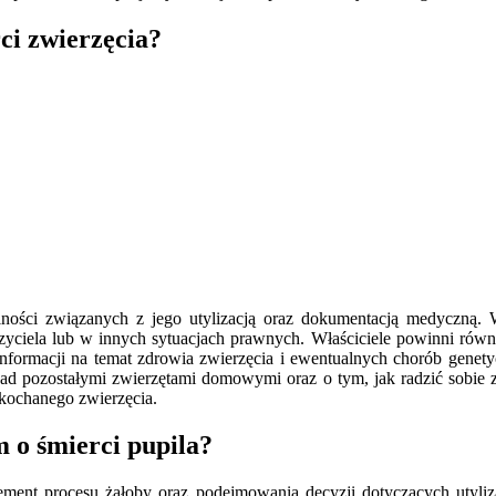
ci zwierzęcia?
alności związanych z jego utylizacją oraz dokumentacją medyczną
yciela lub w innych sytuacjach prawnych. Właściciele powinni równ
 informacji na temat zdrowia zwierzęcia i ewentualnych chorób gene
pozostałymi zwierzętami domowymi oraz o tym, jak radzić sobie ze st
ukochanego zwierzęcia.
 o śmierci pupila?
ent procesu żałoby oraz podejmowania decyzji dotyczących utylizac