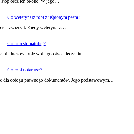
ń stóp oraz ich okolic. W jego…
Co weterynarz robi z uśpionym psem?
icieli zwierząt. Kiedy weterynarz…
Co robi stomatolog?
 pełni kluczową rolę w diagnostyce, leczeniu…
Co robi notariusz?
czenie dla obiegu prawnego dokumentów. Jego podstawowym…