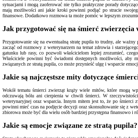
sytuacjami i mogą zaoferować nie tylko praktyczne porady dotyczące 
mają możliwości ani jakie kroki powinni podjąć po stracie swoj
finansowe. Dodatkowo rozmowa ta może pomóc w lepszym zrozumieni
Jak przygotować się na śmierć zwierzęcia 
Przygotowanie się na ewentualną stratę pupila to trudny, ale ważny
zacząć od rozmowy z weterynarzem na temat zdrowia i starzejąceg
gatunku lub rasy, co pozwoli właścicielom lepiej zrozumieć, czeg
Właściciele powinni być świadomi dostępnych możliwości, aby 
związanych ze stratą pupila, co może przynieść ulgę i wsparcie emoc
Jakie są najczęstsze mity dotyczące śmierc
Wokół tematu śmierci zwierząt krąży wiele mitów, które mogą wpł
odczuwają bólu ani cierpienia w chwili śmierci. W rzeczywistośc
weterynaryjnej oraz wsparcia. Innym mitem jest to, że po śmierci 
powinni mieć czas na podjęcie decyzji oraz skonsultowanie się z we
zbiorowa może być dla wielu osób bardziej przystępna finansowo i r
Jakie są emocje związane ze stratą pupila?