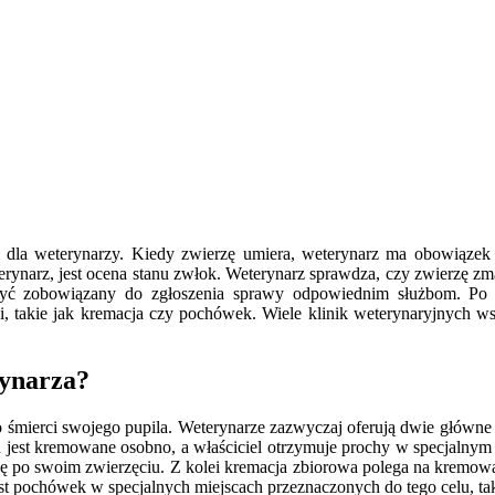
 i dla weterynarzy. Kiedy zwierzę umiera, weterynarz ma obowiązek
rynarz, jest ocena stanu zwłok. Weterynarz sprawdza, czy zwierzę zm
 być zobowiązany do zgłoszenia sprawy odpowiednim służbom. Po us
li, takie jak kremacja czy pochówek. Wiele klinik weterynaryjnych w
rynarza?
k po śmierci swojego pupila. Weterynarze zazwyczaj oferują dwie głó
a jest kremowane osobno, a właściciel otrzymuje prochy w specjalny
kę po swoim zwierzęciu. Z kolei kremacja zbiorowa polega na kremowani
t pochówek w specjalnych miejscach przeznaczonych do tego celu, taki