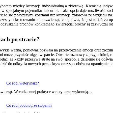
d wyborem między kremacją indywidualną a zbiorową. Kremacja indywi
 w specjalnym pojemniku lub urnie. Taka opcja daje możliwość zac
iąże się z wyższymi kosztami niż kremacja zbiorowa ze względu na
zesnym kremowaniu kilku zwierząt, co sprawia, że jest to tańsza op
 odzyskania prochów konkretnego zwierzęcia; prochy są zazwyczaj r
ach po stracie?
zwykle ważna, ponieważ pozwala na przetworzenie emocji oraz zrozu
ymi może przynieść ulgę i wsparcie. Otwarte rozmowy z przyjaciółmi,
iętać, że każdy przeżywa stratę na swój sposób, a dzielenie się dośw
adzić do odkrycia nowych perspektyw oraz sposobów na upamiętnienie
Co robi weterynarz?
m zwierząt. W codziennej praktyce weterynarze wykonują…
Co robi podolog ze stopami?