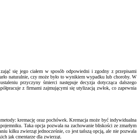
 zająć się jego ciałem w sposób odpowiedni i zgodny z przepisami
arło naturalnie, czy może było to wynikiem wypadku lub choroby. W
taleniu przyczyny śmierci następuje decyzja dotycząca dalszego
spółpracuje z firmami zajmującymi się utylizacją zwłok, co zapewnia
wne metody: kremację oraz pochówek. Kremacja może być indywidualna
m pojemniku. Taka opcja pozwala na zachowanie bliskości ze zmarłym
u kilku zwierząt jednocześnie, co jest tańszą opcją, ale nie pozwala
ch jak cmentarze dla zwierząt.