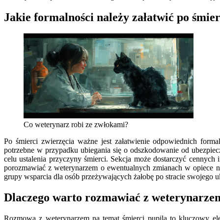
Jakie formalności należy załatwić po śmier
Co weterynarz robi ze zwłokami?
Po śmierci zwierzęcia ważne jest załatwienie odpowiednich form
potrzebne w przypadku ubiegania się o odszkodowanie od ubezpiecz
celu ustalenia przyczyny śmierci. Sekcja może dostarczyć cennych
porozmawiać z weterynarzem o ewentualnych zmianach w opiece nad 
grupy wsparcia dla osób przeżywających żałobę po stracie swojego 
Dlaczego warto rozmawiać z weterynarzem
Rozmowa z weterynarzem na temat śmierci pupila to kluczowy elem