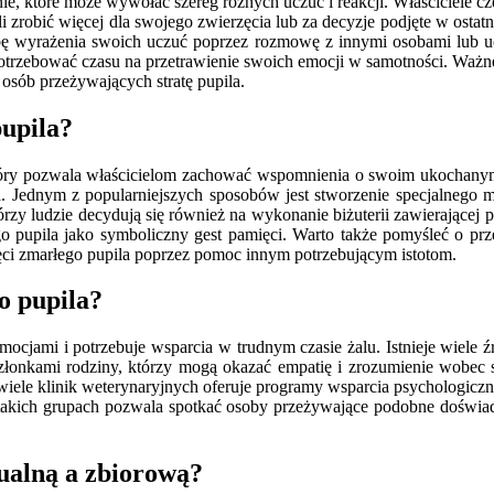
e, które może wywołać szereg różnych uczuć i reakcji. Właściciele czę
i zrobić więcej dla swojego zwierzęcia lub za decyzje podjęte w ostat
bę wyrażenia swoich uczuć poprzez rozmowę z innymi osobami lub u
potrzebować czasu na przetrawienie swoich emocji w samotności. Ważne 
osób przeżywających stratę pupila.
pupila?
tóry pozwala właścicielom zachować wspomnienia o swoim ukochanym z
a. Jednym z popularniejszych sposobów jest stworzenie specjalnego 
zy ludzie decydują się również na wykonanie biżuterii zawierającej p
 pupila jako symboliczny gest pamięci. Warto także pomyśleć o prze
ięci zmarłego pupila poprzez pomoc innym potrzebującym istotom.
o pupila?
emocjami i potrzebuje wsparcia w trudnym czasie żalu. Istnieje wiele
złonkami rodziny, którzy mogą okazać empatię i zrozumienie wobec sy
ele klinik weterynaryjnych oferuje programy wsparcia psychologiczneg
takich grupach pozwala spotkać osoby przeżywające podobne doświadc
ualną a zbiorową?