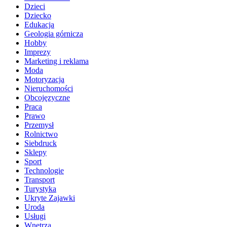
Dzieci
Dziecko
Edukacja
Geologia górnicza
Hobby
Imprezy
Marketing i reklama
Moda
Motoryzacja
Nieruchomości
Obcojęzyczne
Praca
Prawo
Przemysł
Rolnictwo
Siebdruck
Sklepy
Sport
Technologie
Transport
Turystyka
Ukryte Zajawki
Uroda
Usługi
Wnętrza