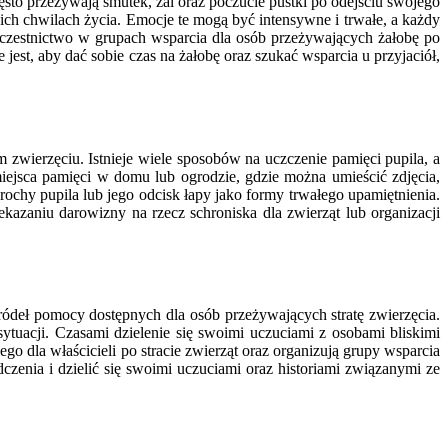
sto przeżywają smutek, żal oraz poczucie pustki po odejściu swojego
nich chwilach życia. Emocje te mogą być intensywne i trwałe, a każdy
czestnictwo w grupach wsparcia dla osób przeżywających żałobę po
jest, aby dać sobie czas na żałobę oraz szukać wsparcia u przyjaciół,
wierzęciu. Istnieje wiele sposobów na uczczenie pamięci pupila, a
miejsca pamięci w domu lub ogrodzie, gdzie można umieścić zdjęcia,
rochy pupila lub jego odcisk łapy jako formy trwałego upamiętnienia.
kazaniu darowizny na rzecz schroniska dla zwierząt lub organizacji
 źródeł pomocy dostępnych dla osób przeżywających stratę zwierzęcia.
tuacji. Czasami dzielenie się swoimi uczuciami z osobami bliskimi
o dla właścicieli po stracie zwierząt oraz organizują grupy wsparcia
zenia i dzielić się swoimi uczuciami oraz historiami związanymi ze