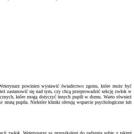
. Weterynarz powinien wystawić świadectwo zgonu, które może być
ież zastanowić się nad tym, czy chcą przeprowadzić sekcję zwłok w
tycznych, które mogą dotyczyć innych pupili w domu. Warto również
ratą pupila. Niektóre kliniki oferują wsparcie psychologiczne lub
ji zwłok. Weterynarze są przeszkoleni do radzenia sobie z takimi