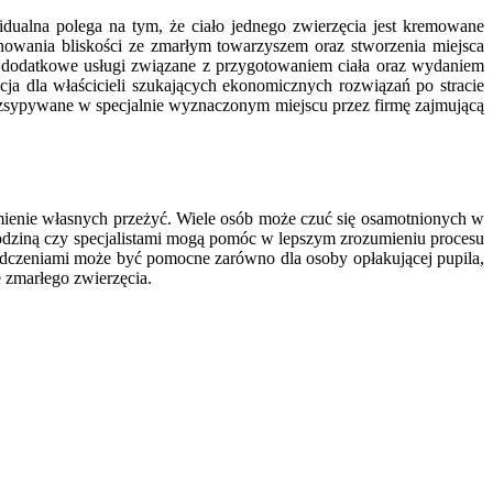
dualna polega na tym, że ciało jednego zwierzęcia jest kremowane
howania bliskości ze zmarłym towarzyszem oraz stworzenia miejsca
 dodatkowe usługi związane z przygotowaniem ciała oraz wydaniem
cja dla właścicieli szukających ekonomicznych rozwiązań po stracie
ozsypywane w specjalnie wyznaczonym miejscu przez firmę zajmującą
mienie własnych przeżyć. Wiele osób może czuć się osamotnionych w
 rodziną czy specjalistami mogą pomóc w lepszym zrozumieniu procesu
iadczeniami może być pomocne zarówno dla osoby opłakującej pupila,
 zmarłego zwierzęcia.