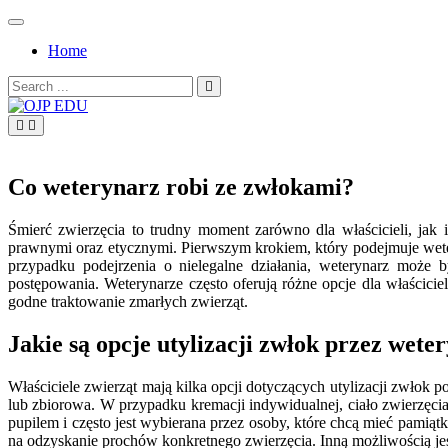
Skip
to
Home
content
Search
for:
OJP EDU
Co weterynarz robi ze zwłokami?
Śmierć zwierzęcia to trudny moment zarówno dla właścicieli, jak
prawnymi oraz etycznymi. Pierwszym krokiem, który podejmuje wete
przypadku podejrzenia o nielegalne działania, weterynarz może
postępowania. Weterynarze często oferują różne opcje dla właścicie
godne traktowanie zmarłych zwierząt.
Jakie są opcje utylizacji zwłok przez wete
Właściciele zwierząt mają kilka opcji dotyczących utylizacji zwło
lub zbiorowa. W przypadku kremacji indywidualnej, ciało zwierzęci
pupilem i często jest wybierana przez osoby, które chcą mieć pamiąt
na odzyskanie prochów konkretnego zwierzęcia. Inną możliwością jes