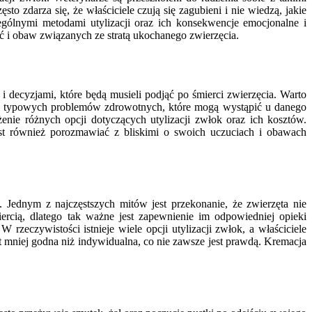
o zdarza się, że właściciele czują się zagubieni i nie wiedzą, jakie
gólnymi metodami utylizacji oraz ich konsekwencje emocjonalne i
i obaw związanych ze stratą ukochanego zwierzęcia.
i decyzjami, które będą musieli podjąć po śmierci zwierzęcia. Warto
mat typowych problemów zdrowotnych, które mogą wystąpić u danego
enie różnych opcji dotyczących utylizacji zwłok oraz ich kosztów.
t również porozmawiać z bliskimi o swoich uczuciach i obawach
 Jednym z najczęstszych mitów jest przekonanie, że zwierzęta nie
ercią, dlatego tak ważne jest zapewnienie im odpowiedniej opieki
zeczywistości istnieje wiele opcji utylizacji zwłok, a właściciele
t mniej godna niż indywidualna, co nie zawsze jest prawdą. Kremacja