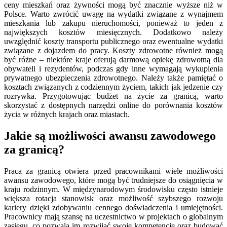
ceny mieszkań oraz żywności mogą być znacznie wyższe niż w
Polsce. Warto zwrócić uwagę na wydatki związane z wynajmem
mieszkania lub zakupu nieruchomości, ponieważ to jeden z
największych kosztów miesięcznych. Dodatkowo należy
uwzględnić koszty transportu publicznego oraz ewentualne wydatki
związane z dojazdem do pracy. Koszty zdrowotne również mogą
być różne – niektóre kraje oferują darmową opiekę zdrowotną dla
obywateli i rezydentów, podczas gdy inne wymagają wykupienia
prywatnego ubezpieczenia zdrowotnego. Należy także pamiętać o
kosztach związanych z codziennym życiem, takich jak jedzenie czy
rozrywka. Przygotowując budżet na życie za granicą, warto
skorzystać z dostępnych narzędzi online do porównania kosztów
życia w różnych krajach oraz miastach.
Jakie są możliwości awansu zawodowego
za granicą?
Praca za granicą otwiera przed pracownikami wiele możliwości
awansu zawodowego, które mogą być trudniejsze do osiągnięcia w
kraju rodzinnym. W międzynarodowym środowisku często istnieje
większa rotacja stanowisk oraz możliwość szybszego rozwoju
kariery dzięki zdobywaniu cennego doświadczenia i umiejętności.
Pracownicy mają szansę na uczestnictwo w projektach o globalnym
zasięgu, co pozwala im rozwijać swoje kompetencje oraz budować