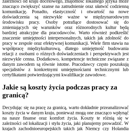
zależności od kraju docelowego, znajomość lokalnego języka może
znacząco zwiększyć szanse na zatrudnienie oraz ułatwić codzienną
komunikację. Ponadto, elastyczność i otwartość na nowe
doświadczenia są niezwykle ważne w międzynarodowym
środowisku pracy. Osoby potrafiące dostosować się do
zmieniających się warunków oraz różnorodnych kultur będą
bardziej atrakcyjne dla pracodawców. Warto również podkreślić
znaczenie umiejętności interpersonalnych, takich jak zdolność do
pracy w zespole oraz efektywnej komunikacji. Wiele firm stawia na
współpracę międzykulturową, dlatego umiejętność budowania
relacji z osobami o różnych doświadczeniach i perspektywach jest
niezwykle cenna. Dodatkowo, kompetencje techniczne związane z
danym zawodem są równie istotne. Pracodawcy często poszukują
specjalistów z konkretnymi umiejętnościami technicznymi lub
certyfikatami potwierdzającymi kwalifikacje zawodowe.
Jakie są koszty życia podczas pracy za
granicą?
Decydując się na pracę za granicą, warto dokładnie przeanalizować
koszty życia w danym kraju, ponieważ mogą one znacząco wpłynąć
na nasze finanse oraz komfort życia. Koszty te różnią się w
zależności od lokalizacji i stylu życia, jaki planujemy prowadzić. W
krajach zachodnioeuropejskich takich jak Niemcy czy Holandia