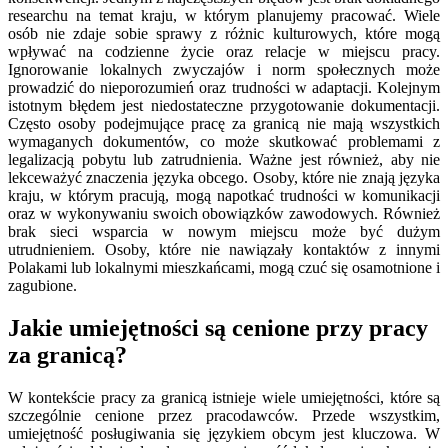
researchu na temat kraju, w którym planujemy pracować. Wiele
osób nie zdaje sobie sprawy z różnic kulturowych, które mogą
wpływać na codzienne życie oraz relacje w miejscu pracy.
Ignorowanie lokalnych zwyczajów i norm społecznych może
prowadzić do nieporozumień oraz trudności w adaptacji. Kolejnym
istotnym błędem jest niedostateczne przygotowanie dokumentacji.
Często osoby podejmujące pracę za granicą nie mają wszystkich
wymaganych dokumentów, co może skutkować problemami z
legalizacją pobytu lub zatrudnienia. Ważne jest również, aby nie
lekceważyć znaczenia języka obcego. Osoby, które nie znają języka
kraju, w którym pracują, mogą napotkać trudności w komunikacji
oraz w wykonywaniu swoich obowiązków zawodowych. Również
brak sieci wsparcia w nowym miejscu może być dużym
utrudnieniem. Osoby, które nie nawiązały kontaktów z innymi
Polakami lub lokalnymi mieszkańcami, mogą czuć się osamotnione i
zagubione.
Jakie umiejętności są cenione przy pracy
za granicą?
W kontekście pracy za granicą istnieje wiele umiejętności, które są
szczególnie cenione przez pracodawców. Przede wszystkim,
umiejętność posługiwania się językiem obcym jest kluczowa. W