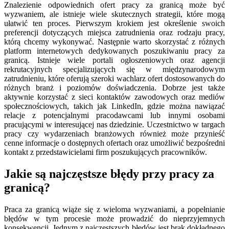
Znalezienie odpowiednich ofert pracy za granicą może być
wyzwaniem, ale istnieje wiele skutecznych strategii, które mogą
ułatwić ten proces. Pierwszym krokiem jest określenie swoich
preferencji dotyczących miejsca zatrudnienia oraz rodzaju pracy,
którą chcemy wykonywać. Następnie warto skorzystać z różnych
platform internetowych dedykowanych poszukiwaniu pracy za
granicą. Istnieje wiele portali ogłoszeniowych oraz agencji
rekrutacyjnych specjalizujących się w międzynarodowym
zatrudnieniu, które oferują szeroki wachlarz ofert dostosowanych do
różnych branż i poziomów doświadczenia. Dobrze jest także
aktywnie korzystać z sieci kontaktów zawodowych oraz mediów
społecznościowych, takich jak LinkedIn, gdzie można nawiązać
relacje z potencjalnymi pracodawcami lub innymi osobami
pracującymi w interesującej nas dziedzinie. Uczestnictwo w targach
pracy czy wydarzeniach branżowych również może przynieść
cenne informacje o dostępnych ofertach oraz umożliwić bezpośredni
kontakt z przedstawicielami firm poszukujących pracowników.
Jakie są najczęstsze błędy przy pracy za
granicą?
Praca za granicą wiąże się z wieloma wyzwaniami, a popełnianie
błędów w tym procesie może prowadzić do nieprzyjemnych
konsekwencji. Jednym z najczęstszych błędów jest brak dokładnego