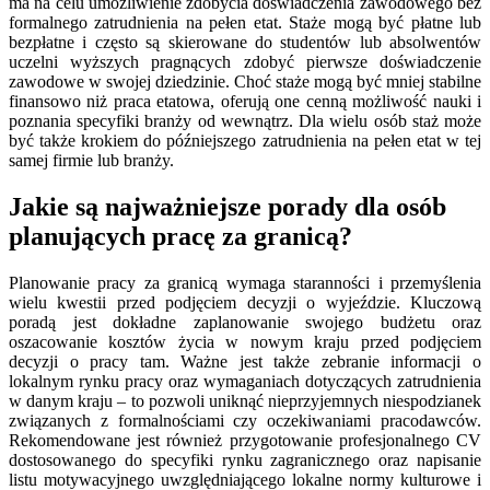
ma na celu umożliwienie zdobycia doświadczenia zawodowego bez
formalnego zatrudnienia na pełen etat. Staże mogą być płatne lub
bezpłatne i często są skierowane do studentów lub absolwentów
uczelni wyższych pragnących zdobyć pierwsze doświadczenie
zawodowe w swojej dziedzinie. Choć staże mogą być mniej stabilne
finansowo niż praca etatowa, oferują one cenną możliwość nauki i
poznania specyfiki branży od wewnątrz. Dla wielu osób staż może
być także krokiem do późniejszego zatrudnienia na pełen etat w tej
samej firmie lub branży.
Jakie są najważniejsze porady dla osób
planujących pracę za granicą?
Planowanie pracy za granicą wymaga staranności i przemyślenia
wielu kwestii przed podjęciem decyzji o wyjeździe. Kluczową
poradą jest dokładne zaplanowanie swojego budżetu oraz
oszacowanie kosztów życia w nowym kraju przed podjęciem
decyzji o pracy tam. Ważne jest także zebranie informacji o
lokalnym rynku pracy oraz wymaganiach dotyczących zatrudnienia
w danym kraju – to pozwoli uniknąć nieprzyjemnych niespodzianek
związanych z formalnościami czy oczekiwaniami pracodawców.
Rekomendowane jest również przygotowanie profesjonalnego CV
dostosowanego do specyfiki rynku zagranicznego oraz napisanie
listu motywacyjnego uwzględniającego lokalne normy kulturowe i