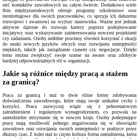
sieć kontaktów zawodowych na całym świecie. Dodatkowo wiele
firm międzynarodowych oferuje programy szkoleniowe oraz
mentoringowe dla swoich pracowników, co sprzyja ich dalszemu
rozwojowi i awansowi na wyższe stanowiska. Ważne jest jednak
aktywne dążenie do rozwoju kariery poprzez podejmowanie
inicjatywy oraz wykazywanie zainteresowania nowymi projektami
czy zadaniami. Osoby ambitne powinny również korzystać z okazji
do nauki nowych języków obcych oraz rozwijania umiejętności
miękkich, takich jak zarządzanie czasem czy negocjacje. Dzięki
temu można zwiększyć swoje szanse na awans oraz zdobycie
bardziej odpowiedzialnych ról w organizacji.
Jakie są różnice między pracą a stażem
za granicą?
Praca za granicą i staż to dwie różne formy zdobywania
doświadczenia zawodowego, które mają swoje unikalne cechy i
korzyści. Praca zazwyczaj wiąże się z pełnoetatowym
zatrudnieniem i regularnym wynagrodzeniem, co pozwala na
samodzielne utrzymanie się w nowym kraju. Osoby podejmujące
pracę mają możliwość pełnego angażowania się w obowiązki
zawodowe oraz rozwijania swoich umiejętności w praktyce przez
dłuższy czas. Z kolei staż to często krótsza forma zatrudnienia, która