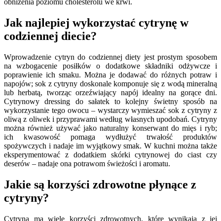
obniżenia poziomu cholesterolu we krwi.
Jak najlepiej wykorzystać cytrynę w
codziennej diecie?
Wprowadzenie cytryn do codziennej diety jest prostym sposobem
na wzbogacenie posiłków o dodatkowe składniki odżywcze i
poprawienie ich smaku. Można je dodawać do różnych potraw i
napojów; sok z cytryny doskonale komponuje się z wodą mineralną
lub herbatą, tworząc orzeźwiający napój idealny na gorące dni.
Cytrynowy dressing do sałatek to kolejny świetny sposób na
wykorzystanie tego owocu – wystarczy wymieszać sok z cytryny z
oliwą z oliwek i przyprawami według własnych upodobań. Cytryny
można również używać jako naturalny konserwant do mięs i ryb;
ich kwasowość pomaga wydłużyć trwałość produktów
spożywczych i nadaje im wyjątkowy smak. W kuchni można także
eksperymentować z dodatkiem skórki cytrynowej do ciast czy
deserów – nadaje ona potrawom świeżości i aromatu.
Jakie są korzyści zdrowotne płynące z
cytryny?
Cytryna ma wiele korzyści zdrowotnych, które wynikają z jej