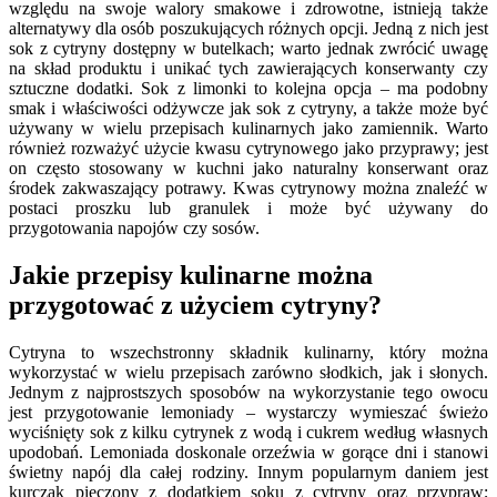
względu na swoje walory smakowe i zdrowotne, istnieją także
alternatywy dla osób poszukujących różnych opcji. Jedną z nich jest
sok z cytryny dostępny w butelkach; warto jednak zwrócić uwagę
na skład produktu i unikać tych zawierających konserwanty czy
sztuczne dodatki. Sok z limonki to kolejna opcja – ma podobny
smak i właściwości odżywcze jak sok z cytryny, a także może być
używany w wielu przepisach kulinarnych jako zamiennik. Warto
również rozważyć użycie kwasu cytrynowego jako przyprawy; jest
on często stosowany w kuchni jako naturalny konserwant oraz
środek zakwaszający potrawy. Kwas cytrynowy można znaleźć w
postaci proszku lub granulek i może być używany do
przygotowania napojów czy sosów.
Jakie przepisy kulinarne można
przygotować z użyciem cytryny?
Cytryna to wszechstronny składnik kulinarny, który można
wykorzystać w wielu przepisach zarówno słodkich, jak i słonych.
Jednym z najprostszych sposobów na wykorzystanie tego owocu
jest przygotowanie lemoniady – wystarczy wymieszać świeżo
wyciśnięty sok z kilku cytrynek z wodą i cukrem według własnych
upodobań. Lemoniada doskonale orzeźwia w gorące dni i stanowi
świetny napój dla całej rodziny. Innym popularnym daniem jest
kurczak pieczony z dodatkiem soku z cytryny oraz przypraw;