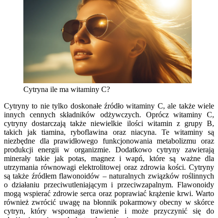
Cytryna ile ma witaminy C?
Cytryny to nie tylko doskonałe źródło witaminy C, ale także wiele
innych cennych składników odżywczych. Oprócz witaminy C,
cytryny dostarczają także niewielkie ilości witamin z grupy B,
takich jak tiamina, ryboflawina oraz niacyna. Te witaminy są
niezbędne dla prawidłowego funkcjonowania metabolizmu oraz
produkcji energii w organizmie. Dodatkowo cytryny zawierają
minerały takie jak potas, magnez i wapń, które są ważne dla
utrzymania równowagi elektrolitowej oraz zdrowia kości. Cytryny
są także źródłem flawonoidów – naturalnych związków roślinnych
o działaniu przeciwutleniającym i przeciwzapalnym. Flawonoidy
mogą wspierać zdrowie serca oraz poprawiać krążenie krwi. Warto
również zwrócić uwagę na błonnik pokarmowy obecny w skórce
cytryn, który wspomaga trawienie i może przyczynić się do