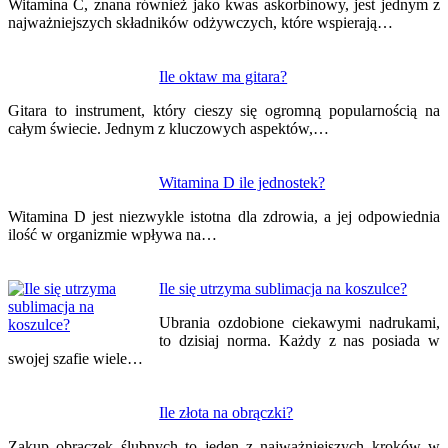
wpisu
Witamina C, znana również jako kwas askorbinowy, jest jednym z
najważniejszych składników odżywczych, które wspierają…
Ile oktaw ma gitara?
Gitara to instrument, który cieszy się ogromną popularnością na
całym świecie. Jednym z kluczowych aspektów,…
Witamina D ile jednostek?
Witamina D jest niezwykle istotna dla zdrowia, a jej odpowiednia
ilość w organizmie wpływa na…
Ile się utrzyma sublimacja na koszulce?
Ubrania ozdobione ciekawymi nadrukami,
to dzisiaj norma. Każdy z nas posiada w
swojej szafie wiele…
Ile złota na obrączki?
Zakup obrączek ślubnych to jeden z najważniejszych kroków w