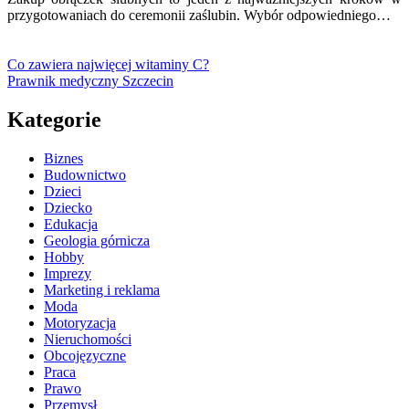
przygotowaniach do ceremonii zaślubin. Wybór odpowiedniego…
Co zawiera najwięcej witaminy C?
Prawnik medyczny Szczecin
Kategorie
Biznes
Budownictwo
Dzieci
Dziecko
Edukacja
Geologia górnicza
Hobby
Imprezy
Marketing i reklama
Moda
Motoryzacja
Nieruchomości
Obcojęzyczne
Praca
Prawo
Przemysł