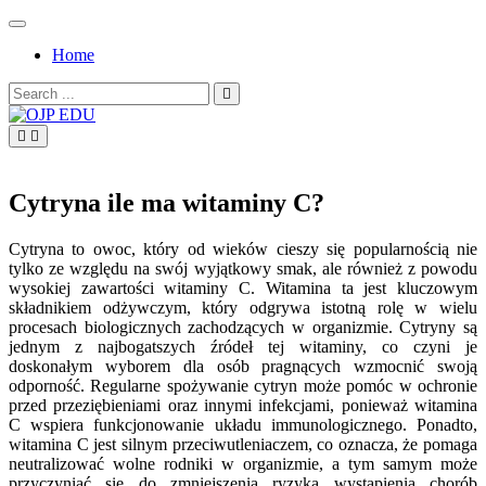
Skip
to
Home
content
Search
for:
OJP EDU
Cytryna ile ma witaminy C?
Cytryna to owoc, który od wieków cieszy się popularnością nie
tylko ze względu na swój wyjątkowy smak, ale również z powodu
wysokiej zawartości witaminy C. Witamina ta jest kluczowym
składnikiem odżywczym, który odgrywa istotną rolę w wielu
procesach biologicznych zachodzących w organizmie. Cytryny są
jednym z najbogatszych źródeł tej witaminy, co czyni je
doskonałym wyborem dla osób pragnących wzmocnić swoją
odporność. Regularne spożywanie cytryn może pomóc w ochronie
przed przeziębieniami oraz innymi infekcjami, ponieważ witamina
C wspiera funkcjonowanie układu immunologicznego. Ponadto,
witamina C jest silnym przeciwutleniaczem, co oznacza, że pomaga
neutralizować wolne rodniki w organizmie, a tym samym może
przyczyniać się do zmniejszenia ryzyka wystąpienia chorób