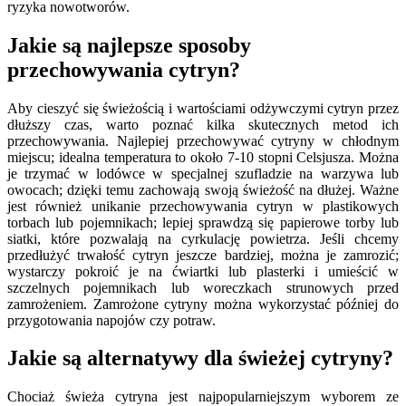
ryzyka nowotworów.
Jakie są najlepsze sposoby
przechowywania cytryn?
Aby cieszyć się świeżością i wartościami odżywczymi cytryn przez
dłuższy czas, warto poznać kilka skutecznych metod ich
przechowywania. Najlepiej przechowywać cytryny w chłodnym
miejscu; idealna temperatura to około 7-10 stopni Celsjusza. Można
je trzymać w lodówce w specjalnej szufladzie na warzywa lub
owocach; dzięki temu zachowają swoją świeżość na dłużej. Ważne
jest również unikanie przechowywania cytryn w plastikowych
torbach lub pojemnikach; lepiej sprawdzą się papierowe torby lub
siatki, które pozwalają na cyrkulację powietrza. Jeśli chcemy
przedłużyć trwałość cytryn jeszcze bardziej, można je zamrozić;
wystarczy pokroić je na ćwiartki lub plasterki i umieścić w
szczelnych pojemnikach lub woreczkach strunowych przed
zamrożeniem. Zamrożone cytryny można wykorzystać później do
przygotowania napojów czy potraw.
Jakie są alternatywy dla świeżej cytryny?
Chociaż świeża cytryna jest najpopularniejszym wyborem ze