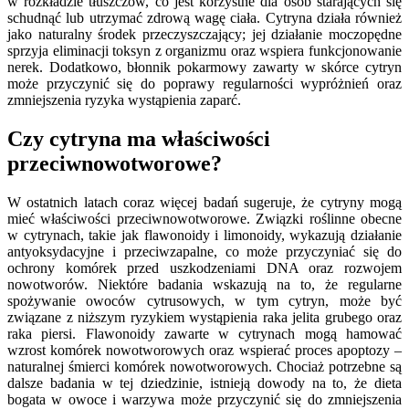
w rozkładzie tłuszczów, co jest korzystne dla osób starających się
schudnąć lub utrzymać zdrową wagę ciała. Cytryna działa również
jako naturalny środek przeczyszczający; jej działanie moczopędne
sprzyja eliminacji toksyn z organizmu oraz wspiera funkcjonowanie
nerek. Dodatkowo, błonnik pokarmowy zawarty w skórce cytryn
może przyczynić się do poprawy regularności wypróżnień oraz
zmniejszenia ryzyka wystąpienia zaparć.
Czy cytryna ma właściwości
przeciwnowotworowe?
W ostatnich latach coraz więcej badań sugeruje, że cytryny mogą
mieć właściwości przeciwnowotworowe. Związki roślinne obecne
w cytrynach, takie jak flawonoidy i limonoidy, wykazują działanie
antyoksydacyjne i przeciwzapalne, co może przyczyniać się do
ochrony komórek przed uszkodzeniami DNA oraz rozwojem
nowotworów. Niektóre badania wskazują na to, że regularne
spożywanie owoców cytrusowych, w tym cytryn, może być
związane z niższym ryzykiem wystąpienia raka jelita grubego oraz
raka piersi. Flawonoidy zawarte w cytrynach mogą hamować
wzrost komórek nowotworowych oraz wspierać proces apoptozy –
naturalnej śmierci komórek nowotworowych. Chociaż potrzebne są
dalsze badania w tej dziedzinie, istnieją dowody na to, że dieta
bogata w owoce i warzywa może przyczynić się do zmniejszenia