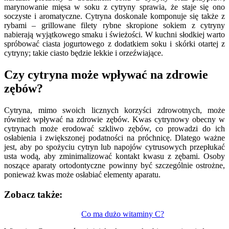
marynowanie mięsa w soku z cytryny sprawia, że staje się ono
soczyste i aromatyczne. Cytryna doskonale komponuje się także z
rybami – grillowane filety rybne skropione sokiem z cytryny
nabierają wyjątkowego smaku i świeżości. W kuchni słodkiej warto
spróbować ciasta jogurtowego z dodatkiem soku i skórki otartej z
cytryny; takie ciasto będzie lekkie i orzeźwiające.
Czy cytryna może wpływać na zdrowie
zębów?
Cytryna, mimo swoich licznych korzyści zdrowotnych, może
również wpływać na zdrowie zębów. Kwas cytrynowy obecny w
cytrynach może erodować szkliwo zębów, co prowadzi do ich
osłabienia i zwiększonej podatności na próchnicę. Dlatego ważne
jest, aby po spożyciu cytryn lub napojów cytrusowych przepłukać
usta wodą, aby zminimalizować kontakt kwasu z zębami. Osoby
noszące aparaty ortodontyczne powinny być szczególnie ostrożne,
ponieważ kwas może osłabiać elementy aparatu.
Zobacz także:
Nawigacja
Co ma dużo witaminy C?