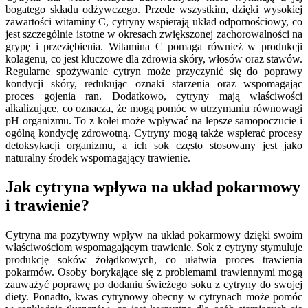
bogatego składu odżywczego. Przede wszystkim, dzięki wysokiej
zawartości witaminy C, cytryny wspierają układ odpornościowy, co
jest szczególnie istotne w okresach zwiększonej zachorowalności na
grypę i przeziębienia. Witamina C pomaga również w produkcji
kolagenu, co jest kluczowe dla zdrowia skóry, włosów oraz stawów.
Regularne spożywanie cytryn może przyczynić się do poprawy
kondycji skóry, redukując oznaki starzenia oraz wspomagając
proces gojenia ran. Dodatkowo, cytryny mają właściwości
alkalizujące, co oznacza, że mogą pomóc w utrzymaniu równowagi
pH organizmu. To z kolei może wpływać na lepsze samopoczucie i
ogólną kondycję zdrowotną. Cytryny mogą także wspierać procesy
detoksykacji organizmu, a ich sok często stosowany jest jako
naturalny środek wspomagający trawienie.
Jak cytryna wpływa na układ pokarmowy
i trawienie?
Cytryna ma pozytywny wpływ na układ pokarmowy dzięki swoim
właściwościom wspomagającym trawienie. Sok z cytryny stymuluje
produkcję soków żołądkowych, co ułatwia proces trawienia
pokarmów. Osoby borykające się z problemami trawiennymi mogą
zauważyć poprawę po dodaniu świeżego soku z cytryny do swojej
diety. Ponadto, kwas cytrynowy obecny w cytrynach może pomóc