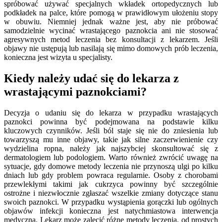
spróbować używać specjalnych wkładek ortopedycznych lub
podkładek na palce, które pomogą w prawidłowym ułożeniu stopy
w obuwiu. Niemniej jednak ważne jest, aby nie próbować
samodzielnie wycinać wrastającego paznokcia ani nie stosować
agresywnych metod leczenia bez konsultacji z lekarzem. Jeśli
objawy nie ustępują lub nasilają się mimo domowych prób leczenia,
konieczna jest wizyta u specjalisty.
Kiedy należy udać się do lekarza z
wrastającymi paznokciami?
Decyzja o udaniu się do lekarza w przypadku wrastających
paznokci powinna być podejmowana na podstawie kilku
kluczowych czynników. Jeśli ból staje się nie do zniesienia lub
towarzyszą mu inne objawy, takie jak silne zaczerwienienie czy
wydzielina ropna, należy jak najszybciej skonsultować się z
dermatologiem lub podologiem. Warto również zwrócić uwagę na
sytuacje, gdy domowe metody leczenia nie przynoszą ulgi po kilku
dniach lub gdy problem powraca regularnie. Osoby z chorobami
przewlekłymi takimi jak cukrzyca powinny być szczególnie
ostrożne i niezwłocznie zgłaszać wszelkie zmiany dotyczące stanu
swoich paznokci. W przypadku wystąpienia gorączki lub ogólnych
objawów infekcji konieczna jest natychmiastowa interwencja
medyczna. Lekarz może zalecić różne metody leczenia, od prostych