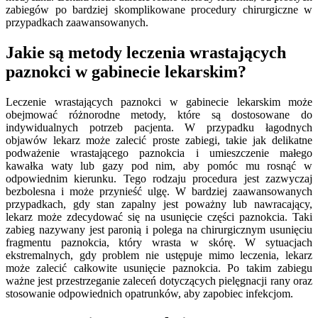
zabiegów po bardziej skomplikowane procedury chirurgiczne w
przypadkach zaawansowanych.
Jakie są metody leczenia wrastających
paznokci w gabinecie lekarskim?
Leczenie wrastających paznokci w gabinecie lekarskim może
obejmować różnorodne metody, które są dostosowane do
indywidualnych potrzeb pacjenta. W przypadku łagodnych
objawów lekarz może zalecić proste zabiegi, takie jak delikatne
podważenie wrastającego paznokcia i umieszczenie małego
kawałka waty lub gazy pod nim, aby pomóc mu rosnąć w
odpowiednim kierunku. Tego rodzaju procedura jest zazwyczaj
bezbolesna i może przynieść ulgę. W bardziej zaawansowanych
przypadkach, gdy stan zapalny jest poważny lub nawracający,
lekarz może zdecydować się na usunięcie części paznokcia. Taki
zabieg nazywany jest paronią i polega na chirurgicznym usunięciu
fragmentu paznokcia, który wrasta w skórę. W sytuacjach
ekstremalnych, gdy problem nie ustępuje mimo leczenia, lekarz
może zalecić całkowite usunięcie paznokcia. Po takim zabiegu
ważne jest przestrzeganie zaleceń dotyczących pielęgnacji rany oraz
stosowanie odpowiednich opatrunków, aby zapobiec infekcjom.