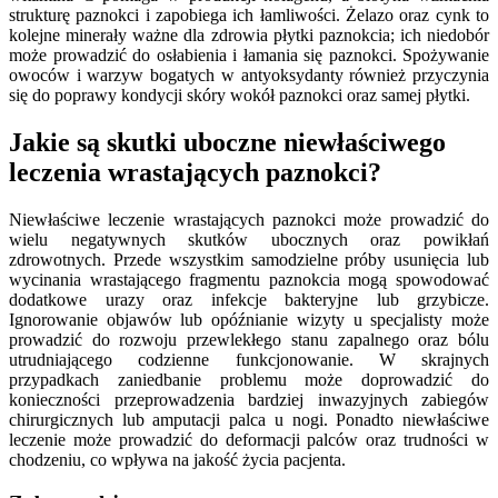
strukturę paznokci i zapobiega ich łamliwości. Żelazo oraz cynk to
kolejne minerały ważne dla zdrowia płytki paznokcia; ich niedobór
może prowadzić do osłabienia i łamania się paznokci. Spożywanie
owoców i warzyw bogatych w antyoksydanty również przyczynia
się do poprawy kondycji skóry wokół paznokci oraz samej płytki.
Jakie są skutki uboczne niewłaściwego
leczenia wrastających paznokci?
Niewłaściwe leczenie wrastających paznokci może prowadzić do
wielu negatywnych skutków ubocznych oraz powikłań
zdrowotnych. Przede wszystkim samodzielne próby usunięcia lub
wycinania wrastającego fragmentu paznokcia mogą spowodować
dodatkowe urazy oraz infekcje bakteryjne lub grzybicze.
Ignorowanie objawów lub opóźnianie wizyty u specjalisty może
prowadzić do rozwoju przewlekłego stanu zapalnego oraz bólu
utrudniającego codzienne funkcjonowanie. W skrajnych
przypadkach zaniedbanie problemu może doprowadzić do
konieczności przeprowadzenia bardziej inwazyjnych zabiegów
chirurgicznych lub amputacji palca u nogi. Ponadto niewłaściwe
leczenie może prowadzić do deformacji palców oraz trudności w
chodzeniu, co wpływa na jakość życia pacjenta.