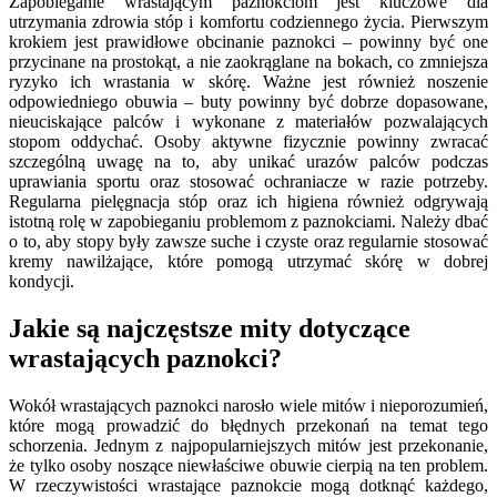
Zapobieganie wrastającym paznokciom jest kluczowe dla
utrzymania zdrowia stóp i komfortu codziennego życia. Pierwszym
krokiem jest prawidłowe obcinanie paznokci – powinny być one
przycinane na prostokąt, a nie zaokrąglane na bokach, co zmniejsza
ryzyko ich wrastania w skórę. Ważne jest również noszenie
odpowiedniego obuwia – buty powinny być dobrze dopasowane,
nieuciskające palców i wykonane z materiałów pozwalających
stopom oddychać. Osoby aktywne fizycznie powinny zwracać
szczególną uwagę na to, aby unikać urazów palców podczas
uprawiania sportu oraz stosować ochraniacze w razie potrzeby.
Regularna pielęgnacja stóp oraz ich higiena również odgrywają
istotną rolę w zapobieganiu problemom z paznokciami. Należy dbać
o to, aby stopy były zawsze suche i czyste oraz regularnie stosować
kremy nawilżające, które pomogą utrzymać skórę w dobrej
kondycji.
Jakie są najczęstsze mity dotyczące
wrastających paznokci?
Wokół wrastających paznokci narosło wiele mitów i nieporozumień,
które mogą prowadzić do błędnych przekonań na temat tego
schorzenia. Jednym z najpopularniejszych mitów jest przekonanie,
że tylko osoby noszące niewłaściwe obuwie cierpią na ten problem.
W rzeczywistości wrastające paznokcie mogą dotknąć każdego,