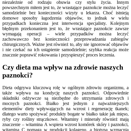
niezależnie od rodzaju obuwia czy stylu życia. Innym
powszechnym mitem jest to, że wrastające paznokcie można leczyć
samodzielnie bez konieczności wizyty u lekarza. Choć istnieją
domowe sposoby łagodzenia objawów, to jednak w wielu
przypadkach konieczna jest interwencja specjalisty. Kolejnym
błędnym przekonaniem jest to, że wrastające paznokcie zawsze
wymagają operacji – wiele przypadków można leczyć
zachowawczo bez konieczności przeprowadzania zabiegów
chirurgicznych. Ważne jest również to, aby nie ignorować objawów
i nie czekać na ich ustąpienie samodzielnie; szybka reakcja może
znacznie poprawić rokowania i przyspieszyć proces leczenia.
Czy dieta ma wpływ na zdrowie naszych
paznokci?
Dieta odgrywa kluczową rolę w ogólnym zdrowiu organizmu, a
także wpływa na kondycję naszych paznokci. Odpowiednie
składniki odżywcze są niezbędne do utrzymania zdrowych i
mocnych paznokci. Białko jest jednym z najważniejszych
elementów diety wpływających na wzrost i regenerację tkanek;
dlatego warto spożywać produkty bogate w białko takie jak mięso,
ryby czy rośliny strączkowe. Witaminy i minerały również mają
znaczenie – witamina A wspiera wzrost komórek skóry i paznokci,
witamina C pomaga w produkcji kolagenu, a biotyna wzmacnia