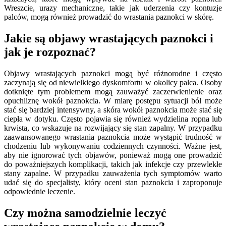
Wreszcie, urazy mechaniczne, takie jak uderzenia czy kontuzje
palców, mogą również prowadzić do wrastania paznokci w skórę.
Jakie są objawy wrastających paznokci i
jak je rozpoznać?
Objawy wrastających paznokci mogą być różnorodne i często
zaczynają się od niewielkiego dyskomfortu w okolicy palca. Osoby
dotknięte tym problemem mogą zauważyć zaczerwienienie oraz
opuchliznę wokół paznokcia. W miarę postępu sytuacji ból może
stać się bardziej intensywny, a skóra wokół paznokcia może stać się
ciepła w dotyku. Często pojawia się również wydzielina ropna lub
krwista, co wskazuje na rozwijający się stan zapalny. W przypadku
zaawansowanego wrastania paznokcia może wystąpić trudność w
chodzeniu lub wykonywaniu codziennych czynności. Ważne jest,
aby nie ignorować tych objawów, ponieważ mogą one prowadzić
do poważniejszych komplikacji, takich jak infekcje czy przewlekłe
stany zapalne. W przypadku zauważenia tych symptomów warto
udać się do specjalisty, który oceni stan paznokcia i zaproponuje
odpowiednie leczenie.
Czy można samodzielnie leczyć