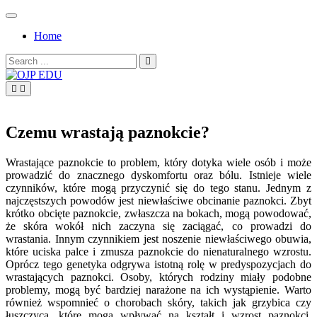
Skip
to
Home
content
Search
for:
OJP EDU
Czemu wrastają paznokcie?
Wrastające paznokcie to problem, który dotyka wiele osób i może
prowadzić do znacznego dyskomfortu oraz bólu. Istnieje wiele
czynników, które mogą przyczynić się do tego stanu. Jednym z
najczęstszych powodów jest niewłaściwe obcinanie paznokci. Zbyt
krótko obcięte paznokcie, zwłaszcza na bokach, mogą powodować,
że skóra wokół nich zaczyna się zaciągać, co prowadzi do
wrastania. Innym czynnikiem jest noszenie niewłaściwego obuwia,
które uciska palce i zmusza paznokcie do nienaturalnego wzrostu.
Oprócz tego genetyka odgrywa istotną rolę w predyspozycjach do
wrastających paznokci. Osoby, których rodziny miały podobne
problemy, mogą być bardziej narażone na ich wystąpienie. Warto
również wspomnieć o chorobach skóry, takich jak grzybica czy
łuszczyca, które mogą wpływać na kształt i wzrost paznokci.