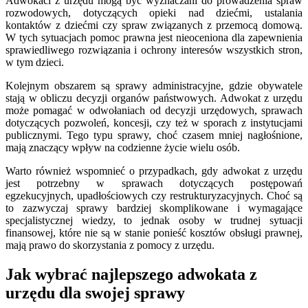
Adwokaci z urzędu mogą być wyznaczani do prowadzenia spraw
rozwodowych, dotyczących opieki nad dziećmi, ustalania
kontaktów z dziećmi czy spraw związanych z przemocą domową.
W tych sytuacjach pomoc prawna jest nieoceniona dla zapewnienia
sprawiedliwego rozwiązania i ochrony interesów wszystkich stron,
w tym dzieci.
Kolejnym obszarem są sprawy administracyjne, gdzie obywatele
stają w obliczu decyzji organów państwowych. Adwokat z urzędu
może pomagać w odwołaniach od decyzji urzędowych, sprawach
dotyczących pozwoleń, koncesji, czy też w sporach z instytucjami
publicznymi. Tego typu sprawy, choć czasem mniej nagłośnione,
mają znaczący wpływ na codzienne życie wielu osób.
Warto również wspomnieć o przypadkach, gdy adwokat z urzędu
jest potrzebny w sprawach dotyczących postępowań
egzekucyjnych, upadłościowych czy restrukturyzacyjnych. Choć są
to zazwyczaj sprawy bardziej skomplikowane i wymagające
specjalistycznej wiedzy, to jednak osoby w trudnej sytuacji
finansowej, które nie są w stanie ponieść kosztów obsługi prawnej,
mają prawo do skorzystania z pomocy z urzędu.
Jak wybrać najlepszego adwokata z
urzędu dla swojej sprawy