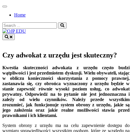
Skip
to
Home
content
Search
for:
OJP EDU
Czy adwokat z urzędu jest skuteczny?
Kwestia skuteczności adwokata z urzędu często budzi
wątpliwości i jest przedmiotem dyskusji. Wielu obywateli, stając
w obliczu konieczności skorzystania z pomocy prawnej,
zastanawia się, czy obrońca wyznaczony z urzędu będzie w
stanie zapewnić równie wysoki poziom usług, co adwokat
prywatny. Odpowiedź na to pytanie nie jest jednoznaczna i
zależy od wielu czynników. Należy przede wszystkim
zrozumieć, jak funkcjonuje system obrony z urzędu, jakie są
jego założenia oraz jakie realne możliwości stawia przed
prawnikami i ich klientami.
System obrony z urzędu ma na celu zapewnienie dostępu do
wymiaru sprawiedliwości wszystkim osobom, które ze względu na