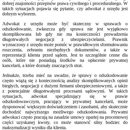
dobrej znajomości przepisów prawa cywilnego i proceduralnego. W
takich sytuacjach pojawia się pytanie, czy adwokat z urzędu jest
dobrym wyborem.
Adwokat z urzędu może być skuteczny w sprawach o
odszkodowanie, zwłaszcza gdy sprawa nie jest wyjątkowo
skomplikowana lub gdy nie ma konieczności prowadzenia
długotrwałych negocjacji z ubezpieczycielami. Prawnik
wyznaczony z urzędu może pomóc w prawidłowym sformułowaniu
roszczenia, zebraniu niezbędnych dokumentów, a także w
reprezentacji klienta przed sądem. Jest to szczególnie cenne dla
osób, które nie posiadają środków na opłacenie prywatnej
kancelarii, a które doznały znaczących strat.
Jednakże, trzeba mieć na uwadze, że sprawy o odszkodowanie
często wiążą się z koniecznością analizy skomplikowanych opinii
biegłych, negocjacji z dużymi firmami ubezpieczeniowymi, a także
z potencjalnie długotrwałymi procesami sądowymi. W takich
sytuacjach, adwokat specjalizujący się w prawie
odszkodowawczym, pracujący w prywatnej kancelarii, może
dysponować większym doświadczeniem i zasobami, aby skutecznie
dochodzić najwyższego możliwego odszkodowania. Prywatni
adwokaci często pracują na zasadzie umowy opartej na procentowej
części uzyskanej kwoty, co może stanowić silny bodziec do
maksymalizacji wyniku dla klienta.