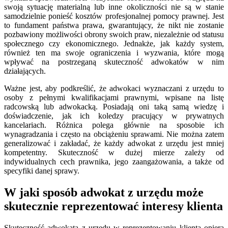
swoją sytuację materialną lub inne okoliczności nie są w stanie
samodzielnie ponieść kosztów profesjonalnej pomocy prawnej. Jest
to fundament państwa prawa, gwarantujący, że nikt nie zostanie
pozbawiony możliwości obrony swoich praw, niezależnie od statusu
społecznego czy ekonomicznego. Jednakże, jak każdy system,
również ten ma swoje ograniczenia i wyzwania, które mogą
wpływać na postrzeganą skuteczność adwokatów w nim
działających.
Ważne jest, aby podkreślić, że adwokaci wyznaczani z urzędu to
osoby z pełnymi kwalifikacjami prawnymi, wpisane na listę
radcowską lub adwokacką. Posiadają oni taką samą wiedzę i
doświadczenie, jak ich koledzy pracujący w prywatnych
kancelariach. Różnica polega głównie na sposobie ich
wynagradzania i często na obciążeniu sprawami. Nie można zatem
generalizować i zakładać, że każdy adwokat z urzędu jest mniej
kompetentny. Skuteczność w dużej mierze zależy od
indywidualnych cech prawnika, jego zaangażowania, a także od
specyfiki danej sprawy.
W jaki sposób adwokat z urzędu może
skutecznie reprezentować interesy klienta
Skuteczność adwokata z urzędu w reprezentowaniu klienta opiera