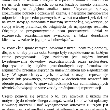
się na tych samych filarach, co praca każdego innego prawnika.
Podstawą jest dogłębna analiza stanu faktycznego sprawy,
zrozumienie potrzeb i oczekiwań klienta, a następnie zastosowanie
odpowiednich procedur prawnych. Adwokat ma obowiązek działać
na rzecz swojego mandanta z należytą starannością, wykorzystując
swoją wiedzę prawniczą do osiągnięcia jak najlepszego rezultatu.
Obejmuje to przygotowywanie pism procesowych, udział w
rozprawach, przesłuchiwanie świadków, a także doradzanie
klientowi w zakresie jego praw i obowiązków.
W kontekście spraw karnych, adwokat z urzędu pełni rolę obrońcy,
dbając o to, aby prawa oskarżonego były respektowane na każdym
etapie postępowania. Jego zadaniem jest między innymi
kwestionowanie dowodów przedstawionych przez prokuraturę,
dopatrywanie się błędów proceduralnych czy formułowanie
argumentów przemawiających za uniewinnieniem lub złagodzeniem
kary. W sprawach cywilnych, adwokat z urzędu reprezentuje
powoda lub pozwanego, pomagając w dochodzeniu roszczeń lub
obronie przed nimi. W sprawach rodzinnych czy administracyjnych
również obowiązują te same zasady profesjonalnej reprezentacji.
Często pojawia się pytanie o to, czy adwokat z urzędu ma
motywację do równie silnego zaangażowania jak adwokat opłacany
z własnej kieszeni. Choć wynagrodzenie adwokata z urzędu jest
ustalane przez sąd według stawek określonych w rozporządzeniach,