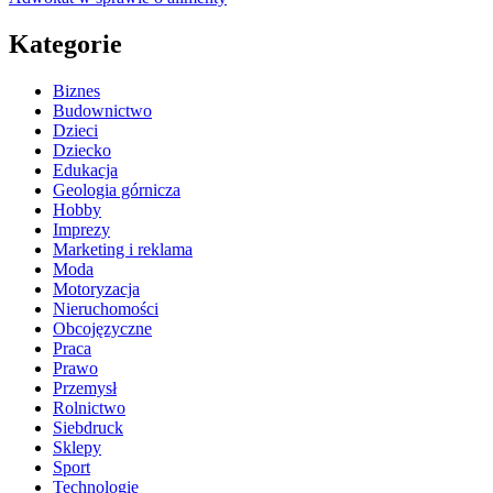
Kategorie
Biznes
Budownictwo
Dzieci
Dziecko
Edukacja
Geologia górnicza
Hobby
Imprezy
Marketing i reklama
Moda
Motoryzacja
Nieruchomości
Obcojęzyczne
Praca
Prawo
Przemysł
Rolnictwo
Siebdruck
Sklepy
Sport
Technologie