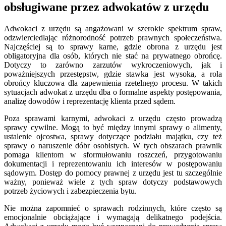
obsługiwane przez adwokatów z urzędu
Adwokaci z urzędu są angażowani w szerokie spektrum spraw,
odzwierciedlając różnorodność potrzeb prawnych społeczeństwa.
Najczęściej są to sprawy karne, gdzie obrona z urzędu jest
obligatoryjna dla osób, których nie stać na prywatnego obrońcę.
Dotyczy to zarówno zarzutów wykroczeniowych, jak i
poważniejszych przestępstw, gdzie stawka jest wysoka, a rola
obrońcy kluczowa dla zapewnienia rzetelnego procesu. W takich
sytuacjach adwokat z urzędu dba o formalne aspekty postępowania,
analizę dowodów i reprezentację klienta przed sądem.
Poza sprawami karnymi, adwokaci z urzędu często prowadzą
sprawy cywilne. Mogą to być między innymi sprawy o alimenty,
ustalenie ojcostwa, sprawy dotyczące podziału majątku, czy też
sprawy o naruszenie dóbr osobistych. W tych obszarach prawnik
pomaga klientom w sformułowaniu roszczeń, przygotowaniu
dokumentacji i reprezentowaniu ich interesów w postępowaniu
sądowym. Dostęp do pomocy prawnej z urzędu jest tu szczególnie
ważny, ponieważ wiele z tych spraw dotyczy podstawowych
potrzeb życiowych i zabezpieczenia bytu.
Nie można zapomnieć o sprawach rodzinnych, które często są
emocjonalnie obciążające i wymagają delikatnego podejścia.