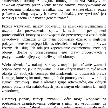
skuteczności obrony z urzędu. Intuicyjnie można założyć, że
adwokat opłacany przez klienta będzie bardziej zmotywowany do
poświęcenia maksimum wysiłku, niż ten wynagradzany przez
państwo według sztywnych stawek. Jednakże, rzeczywistość jest
bardziej złożona i nie można generalizować.
Przede wszystkim, należy podkreślić, że adwokaci wyznaczani z
urzędu do prowadzenia spraw karnych to pełnoprawni
profesjonaliści, którzy są zobowiązani do przestrzegania zasad etyki
zawodowej. Oznacza to, że mają obowiązek działać w najlepiej
pojętym interesie swojego klienta, niezależnie od tego, kto pokrywa
koszty ich usług. Ich rolą jest zapewnienie oskarżonemu rzetelnej
obrony, dbanie o przestrzeganie jego praw procesowych i
przygotowanie najlepszej możliwej linii obrony.
Wielu adwokatów traktuje sprawy z urzędu jako równie ważne i
odpowiedzialne, jak te prywatne. Dla niektórych może to być nawet
okazja do zdobycia cennego doświadczenia w obszarach prawa
karnego, które są im mniej znane, lub do pomocy osobom w trudnej
sytuacji życiowej. Istnieje również grupa adwokatów, dla których
pomoc prawna dla najuboższych jest ważnym elementem ich misji
zawodowej.
Niemniej jednak, istnieją czynniki, które mogą wpływać na
postrzegane zaangażowanie. Jednym z nich jest wspomniane już
obciążenie pracą. Adwokat prowadzący wiele spraw z urzędu może