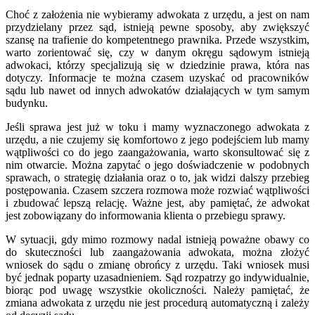
Choć z założenia nie wybieramy adwokata z urzędu, a jest on nam
przydzielany przez sąd, istnieją pewne sposoby, aby zwiększyć
szansę na trafienie do kompetentnego prawnika. Przede wszystkim,
warto zorientować się, czy w danym okręgu sądowym istnieją
adwokaci, którzy specjalizują się w dziedzinie prawa, która nas
dotyczy. Informacje te można czasem uzyskać od pracowników
sądu lub nawet od innych adwokatów działających w tym samym
budynku.
Jeśli sprawa jest już w toku i mamy wyznaczonego adwokata z
urzędu, a nie czujemy się komfortowo z jego podejściem lub mamy
wątpliwości co do jego zaangażowania, warto skonsultować się z
nim otwarcie. Można zapytać o jego doświadczenie w podobnych
sprawach, o strategię działania oraz o to, jak widzi dalszy przebieg
postępowania. Czasem szczera rozmowa może rozwiać wątpliwości
i zbudować lepszą relację. Ważne jest, aby pamiętać, że adwokat
jest zobowiązany do informowania klienta o przebiegu sprawy.
W sytuacji, gdy mimo rozmowy nadal istnieją poważne obawy co
do skuteczności lub zaangażowania adwokata, można złożyć
wniosek do sądu o zmianę obrońcy z urzędu. Taki wniosek musi
być jednak poparty uzasadnieniem. Sąd rozpatrzy go indywidualnie,
biorąc pod uwagę wszystkie okoliczności. Należy pamiętać, że
zmiana adwokata z urzędu nie jest procedurą automatyczną i zależy