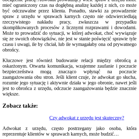
mieć ograniczony czas na dogłębną analizę każdej z nich, co może
być odczuwalne przez klienta. Ponadto, stawki za prowadzenie
spraw z urzędu w sprawach karnych często nie odzwierciedlają
rzeczywistego nakładu pracy, zwłaszcza w przypadku
skomplikowanych procesów z licznymi rozprawami i dowodami.
Może to prowadzić do sytuacji, w której adwokat, choć wywiązuje
się ze swoich obowiązków, nie jest w stanie poświęcić sprawie tyle
czasu i uwagi, ile by chciał, lub ile wymagałaby ona od prywatnego
obrońcy.
Kluczowe jest również budowanie relacji między obrońcą a
oskarżonym. Otwarta komunikacja, wzajemne zaufanie i poczucie
bezpieczeństwa mogą znacząco wpłynąć na poczucie
zaangażowania obu stron. Jeśli klient czuje, że adwokat go słucha,
rozumie jego sytuację i aktywnie działa w jego obronie, nawet jeśli
jest to obrońca z urzędu, odczucie zaangażowania będzie znacznie
większe.
Zobacz także:
Nawigacja
Czy adwokat z urzędu jest skuteczny?
wpisu
Adwokat z urzędu, często postrzegany jako osoba, która
reprezentuje klientów w sprawach karnych, może budzić…