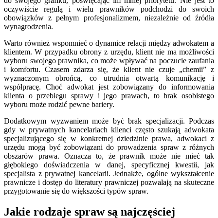
do swojego grafiku, poświęcając im mniej priorytetu. Nie jest to
oczywiście regułą i wielu prawników podchodzi do swoich
obowiązków z pełnym profesjonalizmem, niezależnie od źródła
wynagrodzenia.
Warto również wspomnieć o dynamice relacji między adwokatem a
klientem. W przypadku obrony z urzędu, klient nie ma możliwości
wyboru swojego prawnika, co może wpływać na poczucie zaufania
i komfortu. Czasem zdarza się, że klient nie czuje „chemii” z
wyznaczonym obrońcą, co utrudnia otwartą komunikację i
współpracę. Choć adwokat jest zobowiązany do informowania
klienta o przebiegu sprawy i jego prawach, to brak osobistego
wyboru może rodzić pewne bariery.
Dodatkowym wyzwaniem może być brak specjalizacji. Podczas
gdy w prywatnych kancelariach klienci często szukają adwokata
specjalizującego się w konkretnej dziedzinie prawa, adwokaci z
urzędu mogą być zobowiązani do prowadzenia spraw z różnych
obszarów prawa. Oznacza to, że prawnik może nie mieć tak
głębokiego doświadczenia w danej, specyficznej kwestii, jak
specjalista z prywatnej kancelarii. Jednakże, ogólne wykształcenie
prawnicze i dostęp do literatury prawniczej pozwalają na skuteczne
przygotowanie się do większości typów spraw.
Jakie rodzaje spraw są najczęściej