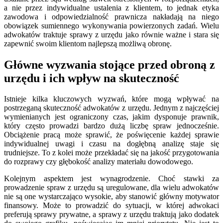
a nie przez indywidualne ustalenia z klientem, to jednak etyka
zawodowa i odpowiedzialność prawnicza nakładają na niego
obowiązek sumiennego wykonywania powierzonych zadań. Wielu
adwokatów traktuje sprawy z urzędu jako równie ważne i stara się
zapewnić swoim klientom najlepszą możliwą obronę.
Główne wyzwania stojące przed obroną z
urzędu i ich wpływ na skuteczność
Istnieje kilka kluczowych wyzwań, które mogą wpływać na
postrzeganą skuteczność adwokatów z urzędu. Jednym z najczęściej
wymienianych jest ograniczony czas, jakim dysponuje prawnik,
który często prowadzi bardzo dużą liczbę spraw jednocześnie.
Obciążenie pracą może sprawić, że poświęcenie każdej sprawie
indywidualnej uwagi i czasu na dogłębną analizę staje się
trudniejsze. To z kolei może przekładać się na jakość przygotowania
do rozprawy czy głębokość analizy materiału dowodowego.
Kolejnym aspektem jest wynagrodzenie. Choć stawki za
prowadzenie spraw z urzędu są uregulowane, dla wielu adwokatów
nie są one wystarczająco wysokie, aby stanowić główny motywator
finansowy. Może to prowadzić do sytuacji, w której adwokaci
preferują sprawy prywatne, a sprawy z urzędu traktują jako dodatek