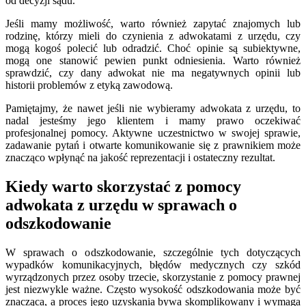
od decyzji sądu.
Jeśli mamy możliwość, warto również zapytać znajomych lub
rodzinę, którzy mieli do czynienia z adwokatami z urzędu, czy
mogą kogoś polecić lub odradzić. Choć opinie są subiektywne,
mogą one stanowić pewien punkt odniesienia. Warto również
sprawdzić, czy dany adwokat nie ma negatywnych opinii lub
historii problemów z etyką zawodową.
Pamiętajmy, że nawet jeśli nie wybieramy adwokata z urzędu, to
nadal jesteśmy jego klientem i mamy prawo oczekiwać
profesjonalnej pomocy. Aktywne uczestnictwo w swojej sprawie,
zadawanie pytań i otwarte komunikowanie się z prawnikiem może
znacząco wpłynąć na jakość reprezentacji i ostateczny rezultat.
Kiedy warto skorzystać z pomocy
adwokata z urzędu w sprawach o
odszkodowanie
W sprawach o odszkodowanie, szczególnie tych dotyczących
wypadków komunikacyjnych, błędów medycznych czy szkód
wyrządzonych przez osoby trzecie, skorzystanie z pomocy prawnej
jest niezwykle ważne. Często wysokość odszkodowania może być
znacząca, a proces jego uzyskania bywa skomplikowany i wymaga