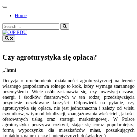
Skip
to
Home
content
Search
for:
OJP EDU
Czy agroturystyka się opłaca?
„`html
Decyzja o uruchomieniu działalności agroturystycznej na terenie
własnego gospodarstwa rolnego to krok, który wymaga starannego
przemyślenia. Wiele osób zastanawia się, czy inwestycja czasu,
energii i środków finansowych w ten rodzaj przedsięwzięcia
przyniesie oczekiwane korzyści. Odpowiedź na pytanie, czy
agroturystyka się opłaca, nie jest jednoznaczna i zależy od wielu
czynników, w tym od lokalizacji, zaangażowania właścicieli, jakości
oferowanych usług oraz strategii marketingowej. W Polsce
agroturystyka przeżywa rozkwit, stając się coraz popularniejszą
formą wypoczynku dla mieszkańców miast, poszukujących
kontaktu z naturą, ciszy i autentycznych doświadczeń.