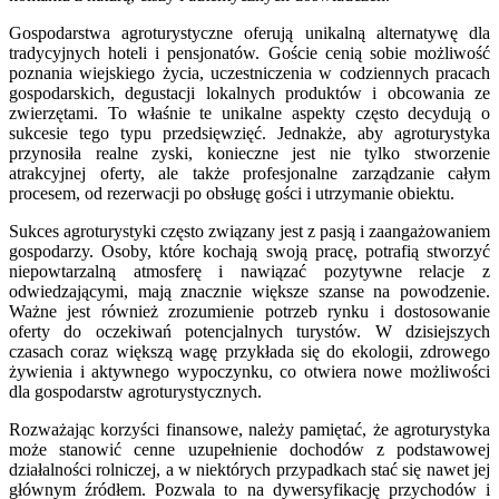
Gospodarstwa agroturystyczne oferują unikalną alternatywę dla
tradycyjnych hoteli i pensjonatów. Goście cenią sobie możliwość
poznania wiejskiego życia, uczestniczenia w codziennych pracach
gospodarskich, degustacji lokalnych produktów i obcowania ze
zwierzętami. To właśnie te unikalne aspekty często decydują o
sukcesie tego typu przedsięwzięć. Jednakże, aby agroturystyka
przynosiła realne zyski, konieczne jest nie tylko stworzenie
atrakcyjnej oferty, ale także profesjonalne zarządzanie całym
procesem, od rezerwacji po obsługę gości i utrzymanie obiektu.
Sukces agroturystyki często związany jest z pasją i zaangażowaniem
gospodarzy. Osoby, które kochają swoją pracę, potrafią stworzyć
niepowtarzalną atmosferę i nawiązać pozytywne relacje z
odwiedzającymi, mają znacznie większe szanse na powodzenie.
Ważne jest również zrozumienie potrzeb rynku i dostosowanie
oferty do oczekiwań potencjalnych turystów. W dzisiejszych
czasach coraz większą wagę przykłada się do ekologii, zdrowego
żywienia i aktywnego wypoczynku, co otwiera nowe możliwości
dla gospodarstw agroturystycznych.
Rozważając korzyści finansowe, należy pamiętać, że agroturystyka
może stanowić cenne uzupełnienie dochodów z podstawowej
działalności rolniczej, a w niektórych przypadkach stać się nawet jej
głównym źródłem. Pozwala to na dywersyfikację przychodów i