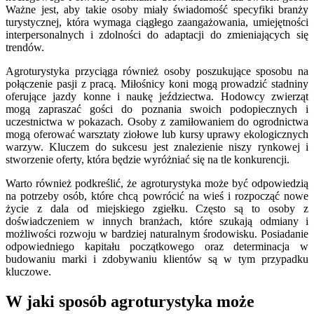
Ważne jest, aby takie osoby miały świadomość specyfiki branży
turystycznej, która wymaga ciągłego zaangażowania, umiejętności
interpersonalnych i zdolności do adaptacji do zmieniających się
trendów.
Agroturystyka przyciąga również osoby poszukujące sposobu na
połączenie pasji z pracą. Miłośnicy koni mogą prowadzić stadniny
oferujące jazdy konne i naukę jeździectwa. Hodowcy zwierząt
mogą zapraszać gości do poznania swoich podopiecznych i
uczestnictwa w pokazach. Osoby z zamiłowaniem do ogrodnictwa
mogą oferować warsztaty ziołowe lub kursy uprawy ekologicznych
warzyw. Kluczem do sukcesu jest znalezienie niszy rynkowej i
stworzenie oferty, która będzie wyróżniać się na tle konkurencji.
Warto również podkreślić, że agroturystyka może być odpowiedzią
na potrzeby osób, które chcą powrócić na wieś i rozpocząć nowe
życie z dala od miejskiego zgiełku. Często są to osoby z
doświadczeniem w innych branżach, które szukają odmiany i
możliwości rozwoju w bardziej naturalnym środowisku. Posiadanie
odpowiedniego kapitału początkowego oraz determinacja w
budowaniu marki i zdobywaniu klientów są w tym przypadku
kluczowe.
W jaki sposób agroturystyka może