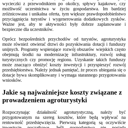
wycieczki z przewodnikiem po okolicy, spływy kajakowe, czy
możliwość uczestnictwa w życiu gospodarstwa. Im bardziej
zróżnicowana i unikalna oferta, tym większe prawdopodobieństwo
przyciągnięcia turystów i wygenerowania dodatkowych zysków.
Ważne jest, aby te aktywności były dobrze zaplanowane i
bezpieczne dla uczestników.
Oprócz bezpośrednich przychodów od turystów, agroturystyka
może również otwierać drzwi do pozyskiwania dotacji i funduszy
unijnych. Programy wspierające rozwój obszarów wiejskich często
obejmują środki na modernizację infrastruktury, rozwój usług
turystycznych czy promocję regionu. Uzyskanie takich funduszy
może znacząco obniżyć koszty inwestycji i przyspieszyć rozwój
przedsiębiorstwa. Należy jednak pamiętać, że proces ubiegania się o
dotacje bywa skomplikowany i wymaga starannego przygotowania
wniosków.
Jakie są najważniejsze koszty związane z
prowadzeniem agroturystyki
Rozpoczynając działalność agroturystyczną, należy być
przygotowanym na szereg kosztów, które będą wpływać na
rentowność przedsięwzięcia. Pierwszą kategorią są oczywiście
inwestycje początkowe. Jeśli gospodarstwo nie posiada