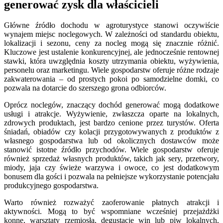
generować zysk dla właścicieli
Główne źródło dochodu w agroturystyce stanowi oczywiście
wynajem miejsc noclegowych. W zależności od standardu obiektu,
lokalizacji i sezonu, ceny za nocleg mogą się znacznie różnić.
Kluczowe jest ustalenie konkurencyjnej, ale jednocześnie rentownej
stawki, która uwzględnia koszty utrzymania obiektu, wyżywienia,
personelu oraz marketingu. Wiele gospodarstw oferuje różne rodzaje
zakwaterowania – od prostych pokoi po samodzielne domki, co
pozwala na dotarcie do szerszego grona odbiorców.
Oprócz noclegów, znaczący dochód generować mogą dodatkowe
usługi i atrakcje. Wyżywienie, zwłaszcza oparte na lokalnych,
zdrowych produktach, jest bardzo cenione przez turystów. Oferta
śniadań, obiadów czy kolacji przygotowywanych z produktów z
własnego gospodarstwa lub od okolicznych dostawców może
stanowić istotne źródło przychodów. Wiele gospodarstw oferuje
również sprzedaż własnych produktów, takich jak sery, przetwory,
miody, jaja czy świeże warzywa i owoce, co jest dodatkowym
bonusem dla gości i pozwala na pełniejsze wykorzystanie potencjału
produkcyjnego gospodarstwa.
Warto również rozważyć zaoferowanie płatnych atrakcji i
aktywności. Mogą to być wspomniane wcześniej przejażdżki
konne, warsztaty rzemiosła, degustacje win lub piw lokalnych,