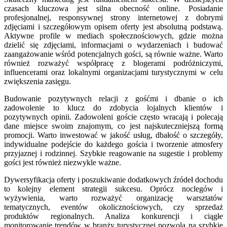
czasach kluczowa jest silna obecność online. Posiadanie
profesjonalnej, responsywnej strony internetowej z dobrymi
zdjęciami i szczegółowym opisem oferty jest absolutną podstawą.
Aktywne profile w mediach społecznościowych, gdzie można
dzielić się zdjęciami, informacjami o wydarzeniach i budować
zaangażowanie wśród potencjalnych gości, są równie ważne. Warto
również rozważyć współpracę z blogerami podróżniczymi,
influencerami oraz lokalnymi organizacjami turystycznymi w celu
zwiększenia zasięgu.
Budowanie pozytywnych relacji z gośćmi i dbanie o ich
zadowolenie to klucz do zdobycia lojalnych klientów i
pozytywnych opinii. Zadowoleni goście często wracają i polecają
dane miejsce swoim znajomym, co jest najskuteczniejszą formą
promocji. Warto inwestować w jakość usług, dbałość o szczegóły,
indywidualne podejście do każdego gościa i tworzenie atmosfery
przyjaznej i rodzinnej. Szybkie reagowanie na sugestie i problemy
gości jest również niezwykle ważne.
Dywersyfikacja oferty i poszukiwanie dodatkowych źródeł dochodu
to kolejny element strategii sukcesu. Oprócz noclegów i
wyżywienia, warto rozważyć organizację warsztatów
tematycznych, eventów okolicznościowych, czy sprzedaż
produktów regionalnych. Analiza konkurencji i ciągłe
monitorowanie trendów w branży turystycznej pozwolą na szybkie