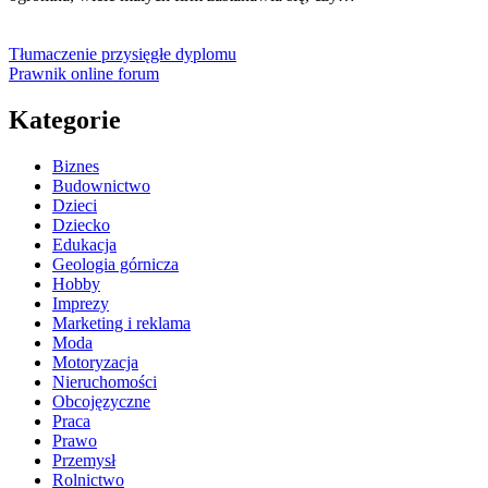
Tłumaczenie przysięgłe dyplomu
Prawnik online forum
Kategorie
Biznes
Budownictwo
Dzieci
Dziecko
Edukacja
Geologia górnicza
Hobby
Imprezy
Marketing i reklama
Moda
Motoryzacja
Nieruchomości
Obcojęzyczne
Praca
Prawo
Przemysł
Rolnictwo