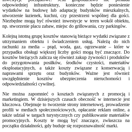
odpowiedniej infrastruktury, konieczne będzie poniesienie
wydatków na budowę lub adaptację budynków mieszkalnych,
utworzenie łazienek, kuchni, czy przestrzeni wspólnej dla gości.
Niezbędne mogą być również inwestycje w teren wokół obiektu,
np. stworzenie placu zabaw, miejsc do grillowania, czy parkingów.
Kolejną istotną grupę kosztów stanowią bieżące wydatki związane z
utrzymaniem obiektu i świadczeniem usług. Należą do nich
rachunki za media – prąd, woda, gaz, ogrzewanie – które w
przypadku obsługi większej liczby gości mogą być znaczące. Do
kosztów bieżących zalicza się również zakup żywności i produktów
do przygotowania posiłków, środków czystości, materiałów
eksploatacyjnych, a także koszty związane z konserwacją i
naprawami sprzętu oraz budynków. Ważne jest również
uwzględnienie kosztów ubezpieczenia nieruchomości i
odpowiedzialności cywilnej.
Nie można zapomnieć o kosztach związanych z promocją i
marketingiem. W dzisiejszych czasach obecność w internecie jest
kluczowa. Obejmuje to tworzenie strony internetowej, prowadzenie
profili w mediach społecznościowych, opłacanie reklam online, a
także udział w targach turystycznych czy publikowanie materiałów
promocyjnych. Koszty te mogą być znaczące, zwłaszcza na
początku działalności, gdy buduje się rozpoznawalność marki.