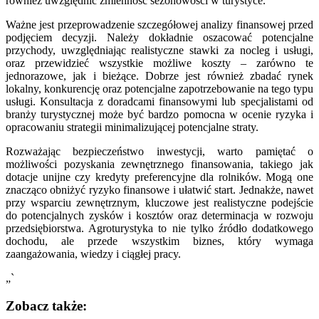
również uwzględnić zmienność sezonowości w turystyce.
Ważne jest przeprowadzenie szczegółowej analizy finansowej przed
podjęciem decyzji. Należy dokładnie oszacować potencjalne
przychody, uwzględniając realistyczne stawki za nocleg i usługi,
oraz przewidzieć wszystkie możliwe koszty – zarówno te
jednorazowe, jak i bieżące. Dobrze jest również zbadać rynek
lokalny, konkurencję oraz potencjalne zapotrzebowanie na tego typu
usługi. Konsultacja z doradcami finansowymi lub specjalistami od
branży turystycznej może być bardzo pomocna w ocenie ryzyka i
opracowaniu strategii minimalizującej potencjalne straty.
Rozważając bezpieczeństwo inwestycji, warto pamiętać o
możliwości pozyskania zewnętrznego finansowania, takiego jak
dotacje unijne czy kredyty preferencyjne dla rolników. Mogą one
znacząco obniżyć ryzyko finansowe i ułatwić start. Jednakże, nawet
przy wsparciu zewnętrznym, kluczowe jest realistyczne podejście
do potencjalnych zysków i kosztów oraz determinacja w rozwoju
przedsiębiorstwa. Agroturystyka to nie tylko źródło dodatkowego
dochodu, ale przede wszystkim biznes, który wymaga
zaangażowania, wiedzy i ciągłej pracy.
„`
Zobacz także: