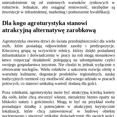
uniezależnienie się od zmiennych warunków rynkowych w
rolnictwie. Jednakże, aby osiągnąć rentowność, niezbędne są
inwestycje w infrastrukturę, marketing i podnoszenie kwalifikacji.
Dla kogo agroturystyka stanowi
atrakcyjną alternatywę zarobkową
Agroturystyka otwiera drzwi do świata przedsiębiorczości dla wielu
osób, które posiadają odpowiednie zasoby i predyspozycje.
Kluczową grupą są oczywiście rolnicy, którzy dzięki posiadanej
infrastrukturze i doświadczeniu w pracy na roli mogą stosunkowo
łatwo rozpocząć działalność polegającą na udostępnianiu części
swojego gospodarstwa turystom. Nie chodzi tu jednak wyłącznie o
oferowanie noclegów. Wielu rolników z sukcesem rozwija ofertę o
warsztaty kulinarne, degustacje produktów regionalnych, naukę
tradycyjnych rzemiosł czy możliwość aktywnego udziału w pracach
polowych, co stanowi unikalną wartość dodaną dla gości.
Poza rolnikami, agroturystyka może być atrakcyjną ścieżką kariery
dla osób, które chcą stworzyć własny, niezależny biznes oparty na
bliskości natury i gościnności. Mogą to być na przykład osoby
posiadające działkę z potencjałem w atrakcyjnej turystycznie
lokalizacji, które chcą zainwestować w budowę obiektu
noclegowego i stworzyć unikalne doświadczenie dla swoich gości.