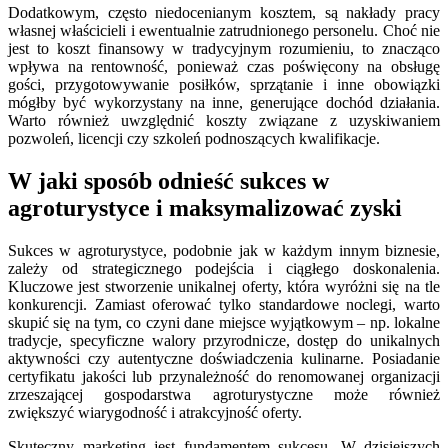
Dodatkowym, często niedocenianym kosztem, są nakłady pracy
własnej właścicieli i ewentualnie zatrudnionego personelu. Choć nie
jest to koszt finansowy w tradycyjnym rozumieniu, to znacząco
wpływa na rentowność, ponieważ czas poświęcony na obsługę
gości, przygotowywanie posiłków, sprzątanie i inne obowiązki
mógłby być wykorzystany na inne, generujące dochód działania.
Warto również uwzględnić koszty związane z uzyskiwaniem
pozwoleń, licencji czy szkoleń podnoszących kwalifikacje.
W jaki sposób odnieść sukces w
agroturystyce i maksymalizować zyski
Sukces w agroturystyce, podobnie jak w każdym innym biznesie,
zależy od strategicznego podejścia i ciągłego doskonalenia.
Kluczowe jest stworzenie unikalnej oferty, która wyróżni się na tle
konkurencji. Zamiast oferować tylko standardowe noclegi, warto
skupić się na tym, co czyni dane miejsce wyjątkowym – np. lokalne
tradycje, specyficzne walory przyrodnicze, dostęp do unikalnych
aktywności czy autentyczne doświadczenia kulinarne. Posiadanie
certyfikatu jakości lub przynależność do renomowanej organizacji
zrzeszającej gospodarstwa agroturystyczne może również
zwiększyć wiarygodność i atrakcyjność oferty.
Skuteczny marketing jest fundamentem sukcesu. W dzisiejszych