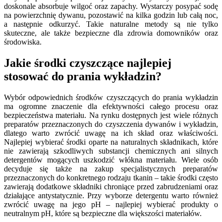
doskonale absorbuje wilgoć oraz zapachy. Wystarczy posypać sodę
na powierzchnię dywanu, pozostawić na kilka godzin lub całą noc,
a następnie odkurzyć. Takie naturalne metody są nie tylko
skuteczne, ale także bezpieczne dla zdrowia domowników oraz
środowiska.
Jakie środki czyszczące najlepiej
stosować do prania wykładzin?
Wybór odpowiednich środków czyszczących do prania wykładzin
ma ogromne znaczenie dla efektywności całego procesu oraz
bezpieczeństwa materiału. Na rynku dostępnych jest wiele różnych
preparatów przeznaczonych do czyszczenia dywanów i wykładzin,
dlatego warto zwrócić uwagę na ich skład oraz właściwości.
Najlepiej wybierać środki oparte na naturalnych składnikach, które
nie zawierają szkodliwych substancji chemicznych ani silnych
detergentów mogących uszkodzić włókna materiału. Wiele osób
decyduje się także na zakup specjalistycznych preparatów
przeznaczonych do konkretnego rodzaju tkanin – takie środki często
zawierają dodatkowe składniki chroniące przed zabrudzeniami oraz
działające antystatycznie. Przy wyborze detergentu warto również
zwrócić uwagę na jego pH – najlepiej wybierać produkty o
neutralnym pH, które są bezpieczne dla większości materiałów.