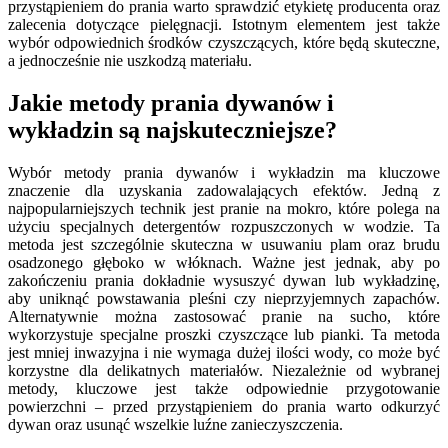
przystąpieniem do prania warto sprawdzić etykietę producenta oraz
zalecenia dotyczące pielęgnacji. Istotnym elementem jest także
wybór odpowiednich środków czyszczących, które będą skuteczne,
a jednocześnie nie uszkodzą materiału.
Jakie metody prania dywanów i
wykładzin są najskuteczniejsze?
Wybór metody prania dywanów i wykładzin ma kluczowe
znaczenie dla uzyskania zadowalających efektów. Jedną z
najpopularniejszych technik jest pranie na mokro, które polega na
użyciu specjalnych detergentów rozpuszczonych w wodzie. Ta
metoda jest szczególnie skuteczna w usuwaniu plam oraz brudu
osadzonego głęboko w włóknach. Ważne jest jednak, aby po
zakończeniu prania dokładnie wysuszyć dywan lub wykładzinę,
aby uniknąć powstawania pleśni czy nieprzyjemnych zapachów.
Alternatywnie można zastosować pranie na sucho, które
wykorzystuje specjalne proszki czyszczące lub pianki. Ta metoda
jest mniej inwazyjna i nie wymaga dużej ilości wody, co może być
korzystne dla delikatnych materiałów. Niezależnie od wybranej
metody, kluczowe jest także odpowiednie przygotowanie
powierzchni – przed przystąpieniem do prania warto odkurzyć
dywan oraz usunąć wszelkie luźne zanieczyszczenia.