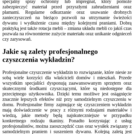
specjalny spray ochronny lub impregnat, który pomoże
zabezpieczyć materiał przed przyszłymi zabrudzeniami oraz
plamami. Regularne odkurzanie oraz usuwanie drobnych
zanieczyszczeń na bieżąco pozwoli na utrzymanie świeżości
dywanu i wydłużenie czasu między kolejnymi praniami. Dobrą
praktyką jest także rotacja mebli – zmiana układu mebli co jakiś czas
pozwala na równomierne zużycie materiału oraz unikanie odgnieceń
czy zarysowań.
Jakie są zalety profesjonalnego
czyszczenia wykładzin?
Profesjonalne czyszczenie wykładzin to rozwiązanie, które niesie ze
sobą wiele korzyści dla właścicieli domów i mieszkań. Przede
wszystkim specjaliści dysponują zaawansowanym sprzętem oraz
skutecznymi środkami czyszczącymi, które są niedostępne dla
przeciętnego użytkownika. Dzięki temu możliwe jest osiągnięcie
znacznie lepszych efektów niż przy samodzielnym czyszczeniu w
domu. Profesjonalne firmy zajmujące się czyszczeniem wykładzin
mają doświadczenie w pracy z różnymi rodzajami materiałów i
wiedzą, jakie metody będą najskuteczniejsze w przypadku
konkretnego rodzaju tkaniny. Ponadto korzystając z usług
profesjonalistów, można zaoszczędzić czas oraz wysiłek związany z
samodzielnym praniem i suszeniem dywanu. Kolejną zaletą jest