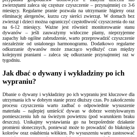
zwierzętami zaleca się częstsze czyszczenie – przynajmniej co 3-6
miesięcy. Regularne pranie pozwala na utrzymanie higieny oraz
eliminację alergenów, kurzu czy sierści zwierząt. W domach bez
zwierząt i dzieci można ograniczyć częstotliwość czyszczenia do raz
na 6-12 miesięcy. Ważne jest również monitorowanie stanu
dywanów – jeśli zauważymy widoczne plamy, nieprzyjemne
zapachy lub ogólne zabrudzenie, warto przeprowadzić czyszczenie
niezależnie od ustalonego harmonogramu. Dodatkowo regularne
odkurzanie dywanów może znacząco wydłużyć czas między
kolejnymi praniami – zaleca się odkurzanie przynajmniej raz w
tygodniu.
Jak dbać o dywany i wykładziny po ich
wypraniu?
Dbanie o dywany i wykładziny po ich wypraniu jest kluczowe dla
utrzymania ich w dobrym stanie przez dłuższy czas. Po zakończeniu
procesu czyszczenia warto zadbać o odpowiednie wysuszenie
materiału – najlepiej umieścić dywan w dobrze wentylowanym
pomieszczeniu lub na świeżym powietrzu (pod warunkiem braku
deszczu). Unikajmy wystawiania go na bezpośrednie działanie
promieni słonecznych, ponieważ może to prowadzić do blaknięcia
kolorów oraz osłabienia włókien. Po wysuszeniu warto zastosować