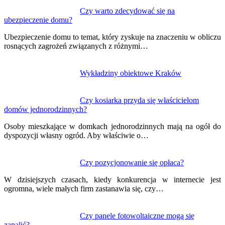
Nawigacja
Czy warto zdecydować się na
ubezpieczenie domu?
wpisu
Ubezpieczenie domu to temat, który zyskuje na znaczeniu w obliczu
rosnących zagrożeń związanych z różnymi…
Wykładziny obiektowe Kraków
Czy kosiarka przyda się właścicielom
domów jednorodzinnych?
Osoby mieszkające w domkach jednorodzinnych mają na ogół do
dyspozycji własny ogród. Aby właściwie o…
Czy pozycjonowanie się opłaca?
W dzisiejszych czasach, kiedy konkurencja w internecie jest
ogromna, wiele małych firm zastanawia się, czy…
Czy panele fotowoltaiczne mogą się
zapalić?