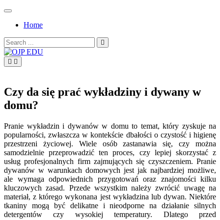
Skip
to
Home
content
Search
for:
OJP EDU
Czy da się prać wykładziny i dywany w
domu?
Pranie wykładzin i dywanów w domu to temat, który zyskuje na
popularności, zwłaszcza w kontekście dbałości o czystość i higienę
przestrzeni życiowej. Wiele osób zastanawia się, czy można
samodzielnie przeprowadzić ten proces, czy lepiej skorzystać z
usług profesjonalnych firm zajmujących się czyszczeniem. Pranie
dywanów w warunkach domowych jest jak najbardziej możliwe,
ale wymaga odpowiednich przygotowań oraz znajomości kilku
kluczowych zasad. Przede wszystkim należy zwrócić uwagę na
materiał, z którego wykonana jest wykładzina lub dywan. Niektóre
tkaniny mogą być delikatne i nieodporne na działanie silnych
detergentów czy wysokiej temperatury. Dlatego przed