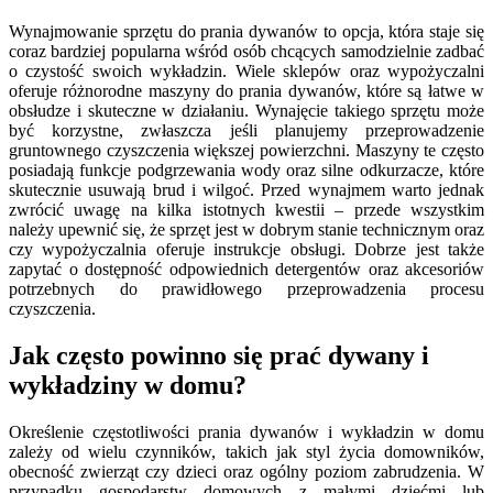
Wynajmowanie sprzętu do prania dywanów to opcja, która staje się
coraz bardziej popularna wśród osób chcących samodzielnie zadbać
o czystość swoich wykładzin. Wiele sklepów oraz wypożyczalni
oferuje różnorodne maszyny do prania dywanów, które są łatwe w
obsłudze i skuteczne w działaniu. Wynajęcie takiego sprzętu może
być korzystne, zwłaszcza jeśli planujemy przeprowadzenie
gruntownego czyszczenia większej powierzchni. Maszyny te często
posiadają funkcje podgrzewania wody oraz silne odkurzacze, które
skutecznie usuwają brud i wilgoć. Przed wynajmem warto jednak
zwrócić uwagę na kilka istotnych kwestii – przede wszystkim
należy upewnić się, że sprzęt jest w dobrym stanie technicznym oraz
czy wypożyczalnia oferuje instrukcje obsługi. Dobrze jest także
zapytać o dostępność odpowiednich detergentów oraz akcesoriów
potrzebnych do prawidłowego przeprowadzenia procesu
czyszczenia.
Jak często powinno się prać dywany i
wykładziny w domu?
Określenie częstotliwości prania dywanów i wykładzin w domu
zależy od wielu czynników, takich jak styl życia domowników,
obecność zwierząt czy dzieci oraz ogólny poziom zabrudzenia. W
przypadku gospodarstw domowych z małymi dziećmi lub