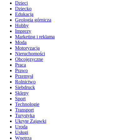
Dzieci
Dziecko
Edukacja
Geologia górnicza
Hobby
Imprezy
Marketing i reklama
Moda
Motoryzacja
Nieruchomości
Obcojęzyczne
Praca
Prawo
Przemysł
Rolnictwo
Siebdruck
Sklepy
Sport
Technologie
Transport
Turystyka
Ukryte Zajawki
Uroda
Usługi
Wnętrza