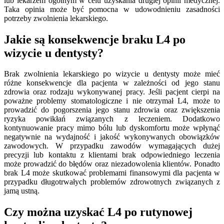
lub lekarzem ogólnym w celu uzyskania drugiej opinii medycznej.
Taka opinia może być pomocna w udowodnieniu zasadności
potrzeby zwolnienia lekarskiego.
Jakie są konsekwencje braku L4 po
wizycie u dentysty?
Brak zwolnienia lekarskiego po wizycie u dentysty może mieć
różne konsekwencje dla pacjenta w zależności od jego stanu
zdrowia oraz rodzaju wykonywanej pracy. Jeśli pacjent cierpi na
poważne problemy stomatologiczne i nie otrzymał L4, może to
prowadzić do pogorszenia jego stanu zdrowia oraz zwiększenia
ryzyka powikłań związanych z leczeniem. Dodatkowo
kontynuowanie pracy mimo bólu lub dyskomfortu może wpłynąć
negatywnie na wydajność i jakość wykonywanych obowiązków
zawodowych. W przypadku zawodów wymagających dużej
precyzji lub kontaktu z klientami brak odpowiedniego leczenia
może prowadzić do błędów oraz niezadowolenia klientów. Ponadto
brak L4 może skutkować problemami finansowymi dla pacjenta w
przypadku długotrwałych problemów zdrowotnych związanych z
jamą ustną.
Czy można uzyskać L4 po rutynowej