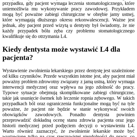
przypadku, gdy pacjent wymaga leczenia stomatologicznego, które
uniemożliwia mu wykonywanie pracy zawodowej. Przykładem
mogą być poważne zabiegi chirurgiczne w obrębie jamy ustnej,
które wymagają dłuższego okresu rekonwalescencji. Ważne jest
jednak, aby pacjent przed wizytą u dentysty był świadomy, że nie
każdy przypadek bólu zęba czy problemu stomatologicznego
kwalifikuje się do otrzymania L4.
Kiedy dentysta może wystawić L4 dla
pacjenta?
Wystawienie zwolnienia lekarskiego przez dentystę jest uzależnione
od kilku czynników. Przede wszystkim istotne jest, aby pacjent miał
poważny problem zdrowotny związany z jamą ustną, który wymaga
interwencji medycznej oraz wpływa na jego zdolność do pracy.
Typowe sytuacje obejmują skomplikowane zabiegi chirurgiczne,
takie jak usunięcie ósemek lub leczenie ropnia zębowego. W takich
przypadkach ból oraz ograniczenia funkcjonalne mogą być na tyle
poważne, że pacjent nie będzie w stanie wykonywać swoich
obowiązków zawodowych. Ponadto dentysta powinien
przeprowadzić dokładną ocenę stanu zdrowia pacjenta oraz jego
historii medycznej przed podjęciem decyzji o wystawieniu L4.
Warto również zaznaczyć, że zwolnienie lekarskie może być
wystawione tylko na czas rzeczywistej niezdolności do pracy, co