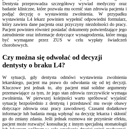
Dentysta przeprowadza szczegółowy wywiad medyczny oraz
badanie kliniczne, które pozwala mu ocenić stan zdrowia pacjenta i
podjąć decyzję o wystawieniu zwolnienia. W przypadku
wystawienia L4 lekarz powinien wypełnić odpowiedni formularz,
który zawiera dane pacjenta oraz przyczyny niezdolności do pracy.
Pacjent powinien również posiadać dokumenty potwierdzające jego
zatrudnienie oraz informacje dotyczące wynagrodzenia, które mogą
być wymagane przez ZUS w celu wypłaty świadczeń
chorobowych.
Czy można się odwołać od decyzji
dentysty o braku L4?
W sytuacji, gdy dentysta odmówi wystawienia zwolnienia
lekarskiego, pacjent ma prawo do odwołania się od tej decyzji.
Kluczowe jest jednak to, aby pacjent miał solidne argumenty
przemawiające za tym, że jego stan zdrowia rzeczywiście wymaga
zwolnienia. W pierwszej kolejności warto spróbować wyjaśnić
sytuację bezpośrednio z dentystą i przedstawić mu swoje obawy
dotyczące zdrowia oraz pracy zawodowej. Czasami dodatkowe
informacje lub badania mogą wpłynąć na decyzję lekarza i skłonić
go do zmiany zdania. Jeśli jednak rozmowa nie przyniesie efektu,
pacjent może rozważyć konsultację z innym specjalistą stomatologii