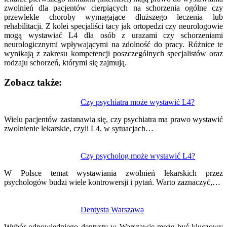
zwolnień dla pacjentów cierpiących na schorzenia ogólne czy
przewlekłe choroby wymagające dłuższego leczenia lub
rehabilitacji. Z kolei specjaliści tacy jak ortopedzi czy neurologowie
mogą wystawiać L4 dla osób z urazami czy schorzeniami
neurologicznymi wpływającymi na zdolność do pracy. Różnice te
wynikają z zakresu kompetencji poszczególnych specjalistów oraz
rodzaju schorzeń, którymi się zajmują.
Zobacz także:
Nawigacja
Czy psychiatra może wystawić L4?
wpisu
Wielu pacjentów zastanawia się, czy psychiatra ma prawo wystawić
zwolnienie lekarskie, czyli L4, w sytuacjach…
Czy psycholog może wystawić L4?
W Polsce temat wystawiania zwolnień lekarskich przez
psychologów budzi wiele kontrowersji i pytań. Warto zaznaczyć,…
Dentysta Warszawa
Wybór odpowiedniego dentysty w Warszawie może być kluczowy