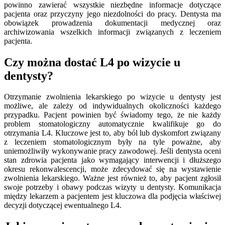
powinno zawierać wszystkie niezbędne informacje dotyczące
pacjenta oraz przyczyny jego niezdolności do pracy. Dentysta ma
obowiązek prowadzenia dokumentacji medycznej oraz
archiwizowania wszelkich informacji związanych z leczeniem
pacjenta.
Czy można dostać L4 po wizycie u
dentysty?
Otrzymanie zwolnienia lekarskiego po wizycie u dentysty jest
możliwe, ale zależy od indywidualnych okoliczności każdego
przypadku. Pacjent powinien być świadomy tego, że nie każdy
problem stomatologiczny automatycznie kwalifikuje go do
otrzymania L4. Kluczowe jest to, aby ból lub dyskomfort związany
z leczeniem stomatologicznym były na tyle poważne, aby
uniemożliwiły wykonywanie pracy zawodowej. Jeśli dentysta oceni
stan zdrowia pacjenta jako wymagający interwencji i dłuższego
okresu rekonwalescencji, może zdecydować się na wystawienie
zwolnienia lekarskiego. Ważne jest również to, aby pacjent zgłosił
swoje potrzeby i obawy podczas wizyty u dentysty. Komunikacja
między lekarzem a pacjentem jest kluczowa dla podjęcia właściwej
decyzji dotyczącej ewentualnego L4.