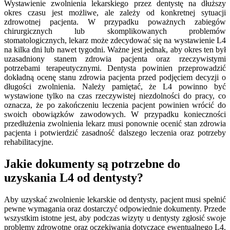
Wystawienie zwolnienia lekarskiego przez dentystę na dłuższy
okres czasu jest możliwe, ale zależy od konkretnej sytuacji
zdrowotnej pacjenta. W przypadku poważnych zabiegów
chirurgicznych lub skomplikowanych problemów
stomatologicznych, lekarz może zdecydować się na wystawienie L4
na kilka dni lub nawet tygodni. Ważne jest jednak, aby okres ten był
uzasadniony stanem zdrowia pacjenta oraz rzeczywistymi
potrzebami terapeutycznymi. Dentysta powinien przeprowadzić
dokładną ocenę stanu zdrowia pacjenta przed podjęciem decyzji o
długości zwolnienia. Należy pamiętać, że L4 powinno być
wystawione tylko na czas rzeczywistej niezdolności do pracy, co
oznacza, że po zakończeniu leczenia pacjent powinien wrócić do
swoich obowiązków zawodowych. W przypadku konieczności
przedłużenia zwolnienia lekarz musi ponownie ocenić stan zdrowia
pacjenta i potwierdzić zasadność dalszego leczenia oraz potrzeby
rehabilitacyjne.
Jakie dokumenty są potrzebne do
uzyskania L4 od dentysty?
Aby uzyskać zwolnienie lekarskie od dentysty, pacjent musi spełnić
pewne wymagania oraz dostarczyć odpowiednie dokumenty. Przede
wszystkim istotne jest, aby podczas wizyty u dentysty zgłosić swoje
problemy zdrowotne oraz oczekiwania dotyczące ewentualnego L4.