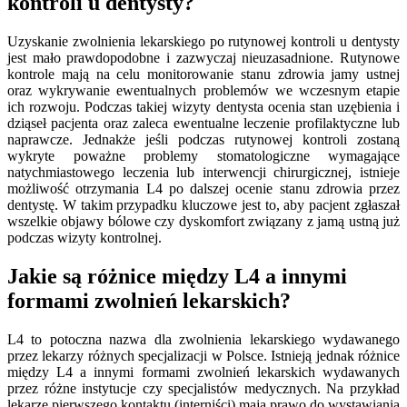
kontroli u dentysty?
Uzyskanie zwolnienia lekarskiego po rutynowej kontroli u dentysty
jest mało prawdopodobne i zazwyczaj nieuzasadnione. Rutynowe
kontrole mają na celu monitorowanie stanu zdrowia jamy ustnej
oraz wykrywanie ewentualnych problemów we wczesnym etapie
ich rozwoju. Podczas takiej wizyty dentysta ocenia stan uzębienia i
dziąseł pacjenta oraz zaleca ewentualne leczenie profilaktyczne lub
naprawcze. Jednakże jeśli podczas rutynowej kontroli zostaną
wykryte poważne problemy stomatologiczne wymagające
natychmiastowego leczenia lub interwencji chirurgicznej, istnieje
możliwość otrzymania L4 po dalszej ocenie stanu zdrowia przez
dentystę. W takim przypadku kluczowe jest to, aby pacjent zgłaszał
wszelkie objawy bólowe czy dyskomfort związany z jamą ustną już
podczas wizyty kontrolnej.
Jakie są różnice między L4 a innymi
formami zwolnień lekarskich?
L4 to potoczna nazwa dla zwolnienia lekarskiego wydawanego
przez lekarzy różnych specjalizacji w Polsce. Istnieją jednak różnice
między L4 a innymi formami zwolnień lekarskich wydawanych
przez różne instytucje czy specjalistów medycznych. Na przykład
lekarze pierwszego kontaktu (interniści) mają prawo do wystawiania