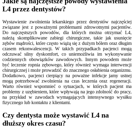
Jakie są najczęstsze powody wystawienia
L4 przez dentystów?
Wystawienie zwolnienia lekarskiego przez dentystów najczęściej
związane jest z poważnymi problemami zdrowotnymi pacjentów.
Do najczęstszych powodów, dla których można otrzymać L4,
należą skomplikowane zabiegi chirurgiczne, takie jak usunięcie
zębów mądrości, które często wiążą się z dużym bólem oraz długim
czasem rekonwalescencji. W takich przypadkach pacjenci mogą
odczuwać silny dyskomfort, co uniemożliwia im wykonywanie
codziennych obowiązków zawodowych. Innym powodem może
być leczenie ropnia zębowego, który również wymaga interwencji
chirurgicznej i może prowadzić do znacznego osłabienia organizmu.
Dodatkowo, pacjenci cierpiący na poważne infekcje jamy ustnej
mogą potrzebować zwolnienia na czas leczenia oraz regeneracji.
Warto również wspomnieć o sytuacjach, w których pacjent ma
problemy z uzębieniem, które wpływają na jego zdolność do pracy,
na przykład w zawodach wymagających intensywnego wysiłku
fizycznego lub kontaktu z klientami.
Czy dentysta może wystawić L4 na
dłuższy okres czasu?