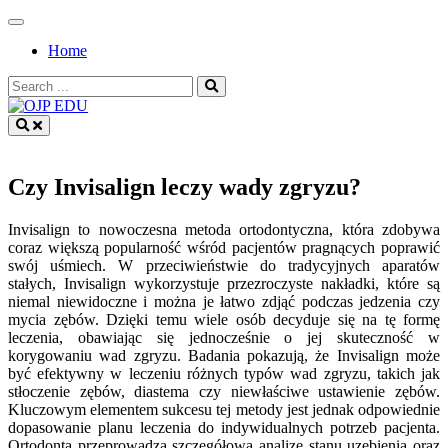
Skip
to
Home
content
Search
for:
OJP EDU
Czy Invisalign leczy wady zgryzu?
Invisalign to nowoczesna metoda ortodontyczna, która zdobywa
coraz większą popularność wśród pacjentów pragnących poprawić
swój uśmiech. W przeciwieństwie do tradycyjnych aparatów
stałych, Invisalign wykorzystuje przezroczyste nakładki, które są
niemal niewidoczne i można je łatwo zdjąć podczas jedzenia czy
mycia zębów. Dzięki temu wiele osób decyduje się na tę formę
leczenia, obawiając się jednocześnie o jej skuteczność w
korygowaniu wad zgryzu. Badania pokazują, że Invisalign może
być efektywny w leczeniu różnych typów wad zgryzu, takich jak
stłoczenie zębów, diastema czy niewłaściwe ustawienie zębów.
Kluczowym elementem sukcesu tej metody jest jednak odpowiednie
dopasowanie planu leczenia do indywidualnych potrzeb pacjenta.
Ortodonta przeprowadza szczegółową analizę stanu uzębienia oraz