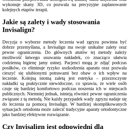
wykonuje skany 3D, co pozwala na precyzyjne zaplanowanie
kolejnych etapów terapii.
Jakie są zalety i wady stosowania
Invisalign?
Decyzja o wyborze metody leczenia wad zgryzu powinna być
dobrze przemyślana, a Invisalign ma swoje unikalne zalety oraz
pewne ograniczenia. Do głównych atutów tej metody należy
możliwość łatwego usuwania nakładek, co znacząco ułatwia
codzienną higienę jamy ustnej. Pacjenci mogą je zdjąć podczas
posiłków, co eliminuje ryzyko uszkodzenia aparatu oraz pozwala
cieszyć się ulubionymi potrawami bez obaw o ich wpływ na
leczenie. Kolejną istotną zaletą jest estetyka – przezroczyste
nakładki są praktycznie niewidoczne, co sprawia, że wiele osób
czuje się bardziej komfortowo podczas noszenia ich w miejscach
publicznych. Niemniej jednak, istnieją również pewne ograniczenia
związane z tą metodą. Nie każdy przypadek wady zgryzu nadaje się
do leczenia za pomocą Invisalign. W bardziej skomplikowanych
sytuacjach ortodonta może zalecić tradycyjne aparaty ortodontyczne
jako bardziej efektywne rozwiązanie.
Czy Invisalign jest odpowiedni dla