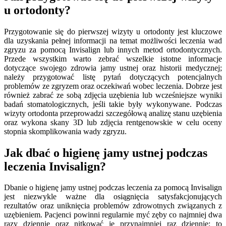
u ortodonty?
Przygotowanie się do pierwszej wizyty u ortodonty jest kluczowe
dla uzyskania pełnej informacji na temat możliwości leczenia wad
zgryzu za pomocą Invisalign lub innych metod ortodontycznych.
Przede wszystkim warto zebrać wszelkie istotne informacje
dotyczące swojego zdrowia jamy ustnej oraz historii medycznej;
należy przygotować listę pytań dotyczących potencjalnych
problemów ze zgryzem oraz oczekiwań wobec leczenia. Dobrze jest
również zabrać ze sobą zdjęcia uzębienia lub wcześniejsze wyniki
badań stomatologicznych, jeśli takie były wykonywane. Podczas
wizyty ortodonta przeprowadzi szczegółową analizę stanu uzębienia
oraz wykona skany 3D lub zdjęcia rentgenowskie w celu oceny
stopnia skomplikowania wady zgryzu.
Jak dbać o higienę jamy ustnej podczas
leczenia Invisalign?
Dbanie o higienę jamy ustnej podczas leczenia za pomocą Invisalign
jest niezwykle ważne dla osiągnięcia satysfakcjonujących
rezultatów oraz uniknięcia problemów zdrowotnych związanych z
uzębieniem. Pacjenci powinni regularnie myć zęby co najmniej dwa
razy dziennie oraz nitkować je przynajmniej raz dziennie; to