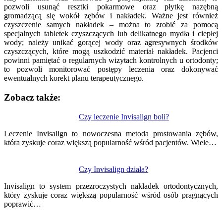
pozwoli usunąć resztki pokarmowe oraz płytkę nazębną
gromadzącą się wokół zębów i nakładek. Ważne jest również
czyszczenie samych nakładek – można to zrobić za pomocą
specjalnych tabletek czyszczących lub delikatnego mydła i ciepłej
wody; należy unikać gorącej wody oraz agresywnych środków
czyszczących, które mogą uszkodzić materiał nakładek. Pacjenci
powinni pamiętać o regularnych wizytach kontrolnych u ortodonty;
to pozwoli monitorować postępy leczenia oraz dokonywać
ewentualnych korekt planu terapeutycznego.
Zobacz także:
Nawigacja
Czy leczenie Invisalign boli?
wpisu
Leczenie Invisalign to nowoczesna metoda prostowania zębów,
która zyskuje coraz większą popularność wśród pacjentów. Wiele…
Czy Invisalign działa?
Invisalign to system przezroczystych nakładek ortodontycznych,
który zyskuje coraz większą popularność wśród osób pragnących
poprawić…