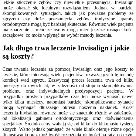
lekkie stłoczenie zębów czy niewielkie przesunięcia, Invisalign
może okazać się idealnym rozwiązaniem. Jednak w bardziej
skomplikowanych sytuacjach, takich jak poważne problemy ze
zgryzem czy duże przesunięcia zębów, tradycyjne aparaty
ortodontyczne mogą być bardziej skuteczne. Również wiek pacjenta
ma znaczenie – młodsze osoby mogą mieć jeszcze rosnące kości
szczękowe, co może wpłynąć na wybór metody leczenia.
Jak długo trwa leczenie Invisalign i jakie
są koszty?
Czas trwania leczenia za pomocą Invisalign oraz jego koszty to
kwestie, które interesują wielu pacjentów rozważających tę metodę
korekcji wad zgryzu. Zazwyczaj proces leczenia trwa od kilku
miesięcy do dwóch lat, w zależności od stopnia skomplikowania
problemu oraz indywidualnych predyspozycji pacjenta. W
przypadku prostych przypadków czas ten może wynosić nawet
tylko kilka miesięcy, natomiast bardziej skomplikowane sytuacje
mogą wymagać dłuższego okresu noszenia nakładek. Koszt
leczenia Invisalign również może się znacznie różnić w zależności
od lokalizacji gabinetu ortodontycznego oraz doświadczenia
specjalisty. Średnio ceny wahają się od kilku do kilkunastu tysięcy
złotych. Warto jednak pamiętać, że wiele klinik oferuje różne opcje
finansowania oraz możliwość rozłożenia płatności na raty, co czyni