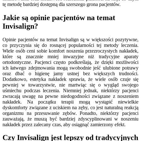
tę metodę bardziej dostępną dla szerszego grona pacjentów.
Jakie są opinie pacjentów na temat
Invisalign?
Opinie pacjentów na temat Invisalign są w większości pozytywne,
co przyczynia się do rosnącej popularności tej metody leczenia.
Wiele osób ceni sobie komfort noszenia przezroczystych nakładek,
które są znacznie mniej inwazyjne niż tradycyjne aparaty
ortodontyczne. Pacjenci często podkreślają, że dzięki możliwości
ich łatwego zdejmowania mogą swobodnie jeść ulubione potrawy
oraz dbać o higienę jamy ustnej bez większych trudności.
Dodatkowo, estetyka nakładek sprawia, że wiele osób czuje się
pewniej w towarzystwie, nie martwiąc się o wygląd swojego
uśmiechu podczas leczenia. Niemniej jednak, niektórzy pacjenci
zwracają uwagę na pewne niedogodności związane z noszeniem
nakładek. Na początku terapii mogą wystąpić niewielkie
dyskomforty związane z uciskiem na zęby, co jest naturalną reakcją
organizmu na przesuwanie zębów. Ponadto, niektórzy pacjenci
zauważają, że muszą być bardziej zdyscyplinowani w noszeniu
nakładek przez zalecany czas, aby osiągnąć zamierzony efekt.
Czy Invisalign jest lepszy od tradycyjnych