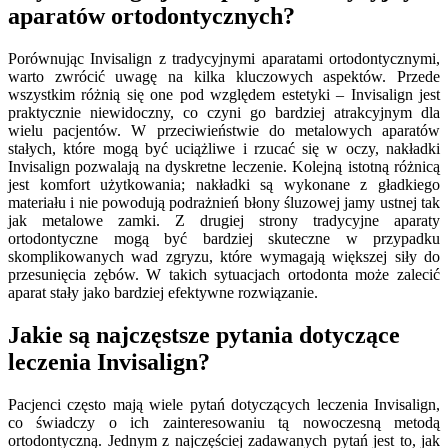
aparatów ortodontycznych?
Porównując Invisalign z tradycyjnymi aparatami ortodontycznymi,
warto zwrócić uwagę na kilka kluczowych aspektów. Przede
wszystkim różnią się one pod względem estetyki – Invisalign jest
praktycznie niewidoczny, co czyni go bardziej atrakcyjnym dla
wielu pacjentów. W przeciwieństwie do metalowych aparatów
stałych, które mogą być uciążliwe i rzucać się w oczy, nakładki
Invisalign pozwalają na dyskretne leczenie. Kolejną istotną różnicą
jest komfort użytkowania; nakładki są wykonane z gładkiego
materiału i nie powodują podrażnień błony śluzowej jamy ustnej tak
jak metalowe zamki. Z drugiej strony tradycyjne aparaty
ortodontyczne mogą być bardziej skuteczne w przypadku
skomplikowanych wad zgryzu, które wymagają większej siły do
przesunięcia zębów. W takich sytuacjach ortodonta może zalecić
aparat stały jako bardziej efektywne rozwiązanie.
Jakie są najczęstsze pytania dotyczące
leczenia Invisalign?
Pacjenci często mają wiele pytań dotyczących leczenia Invisalign,
co świadczy o ich zainteresowaniu tą nowoczesną metodą
ortodontyczną. Jednym z najczęściej zadawanych pytań jest to, jak