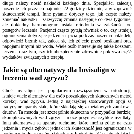
długo należy nosić nakładki każdego dnia. Specjaliści zalecają
noszenie ich przez co najmniej 22 godziny dziennie, aby zapewnić
skuteczność terapii. Inne pytanie dotyczy tego, jak często należy
zmieniać nakładki – zazwyczaj zmiana następuje co dwa tygodnie,
ale dokładny harmonogram ustala ortodonta w zależności od
postępów leczenia. Pacjenci często pytają również o to, czy istnieją
ograniczenia dotyczące jedzenia i picia podczas noszenia nakładek;
odpowiedź brzmi: tak, zaleca się ich zdjęcie przed posiłkami oraz
napojami innymi niż woda. Wiele osób interesuje się także kosztami
leczenia oraz tym, czy ich ubezpieczenie zdrowotne pokrywa część
wydatków związanych z terapią.
Jakie są alternatywy dla Invisalign w
leczeniu wad zgryzu?
Choć Invisalign jest popularnym rozwiązaniem w ortodoncji,
istnieje wiele alternatyw dla osób poszukujących skutecznych metod
korekcji wad zgryzu. Jedną z najczęściej stosowanych opcji są
tradycyjne aparaty stałe, które składają się z metalowych zamków i
drutów. Ta metoda jest szczególnie skuteczna w przypadku bardziej
skomplikowanych wad zgryzu i może przynieść szybkie rezultaty.
Inną alternatywą są aparaty ruchome, które można zdjąć na czas
jedzenia i mycia zębów; jednak ich skuteczność jest ograniczona w
porównaniu do aparatów stałych czy Invisalign. W ostatnich latach