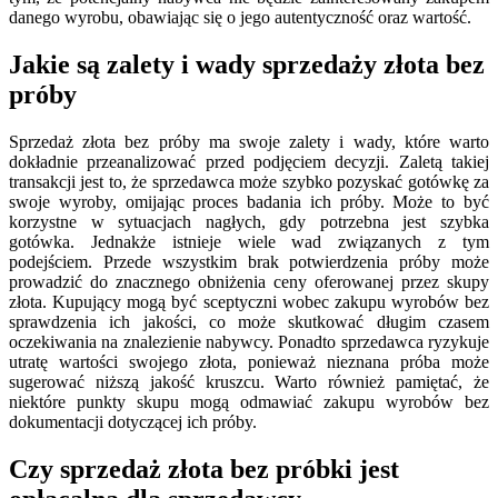
danego wyrobu, obawiając się o jego autentyczność oraz wartość.
Jakie są zalety i wady sprzedaży złota bez
próby
Sprzedaż złota bez próby ma swoje zalety i wady, które warto
dokładnie przeanalizować przed podjęciem decyzji. Zaletą takiej
transakcji jest to, że sprzedawca może szybko pozyskać gotówkę za
swoje wyroby, omijając proces badania ich próby. Może to być
korzystne w sytuacjach nagłych, gdy potrzebna jest szybka
gotówka. Jednakże istnieje wiele wad związanych z tym
podejściem. Przede wszystkim brak potwierdzenia próby może
prowadzić do znacznego obniżenia ceny oferowanej przez skupy
złota. Kupujący mogą być sceptyczni wobec zakupu wyrobów bez
sprawdzenia ich jakości, co może skutkować długim czasem
oczekiwania na znalezienie nabywcy. Ponadto sprzedawca ryzykuje
utratę wartości swojego złota, ponieważ nieznana próba może
sugerować niższą jakość kruszcu. Warto również pamiętać, że
niektóre punkty skupu mogą odmawiać zakupu wyrobów bez
dokumentacji dotyczącej ich próby.
Czy sprzedaż złota bez próbki jest