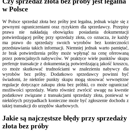
Czy sprzedaż złota bez próby jest legalna
w Polsce
W Polsce sprzedaż złota bez próby jest legalna, jednak wiąże się z
pewnymi ograniczeniami oraz ryzykiem dla sprzedawcy. Przepisy
prawa nie nakładają obowiązku posiadania dokumentacji
potwierdzającej próbę przy sprzedaży złota, co oznacza, że każdy
ma prawo do sprzedaży swoich wyrobów bez konieczności
przedstawiania takich informacji. Niemniej jednak warto pamiętać,
że brak potwierdzenia próby może wpłynąć na cenę oferowaną
przez potencjalnych nabywców. W praktyce wiele punktów skupu
preferuje transakcje z dokumentacją potwierdzającą jakość kruszcu,
co może skutkować trudnościami w znalezieniu nabywcy dla
wyrobów bez próby. Dodatkowo sprzedawcy powinni być
świadomi, że niektóre punkty skupu mogą stosować wewnętrzne
regulacje dotyczące zakupu złota bez próbki, co może ograniczać
możliwości sprzedaży. Warto również zwrócić uwagę na kwestie
podatkowe związane z transakcjami sprzedaży złota, ponieważ w
niektórych przypadkach konieczne może być zgłoszenie dochodu z
takiej transakcji do urzędów skarbowych.
Jakie są najczęstsze błędy przy sprzedaży
złota bez próby