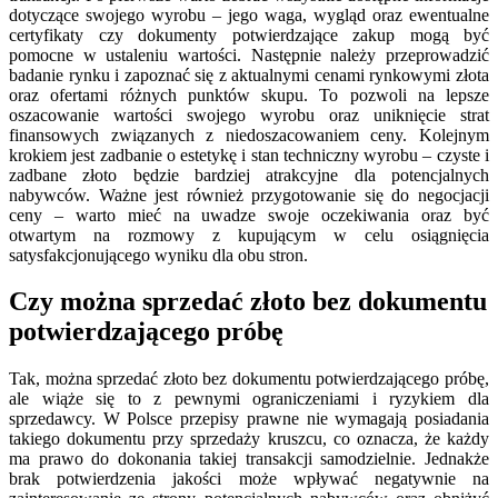
dotyczące swojego wyrobu – jego waga, wygląd oraz ewentualne
certyfikaty czy dokumenty potwierdzające zakup mogą być
pomocne w ustaleniu wartości. Następnie należy przeprowadzić
badanie rynku i zapoznać się z aktualnymi cenami rynkowymi złota
oraz ofertami różnych punktów skupu. To pozwoli na lepsze
oszacowanie wartości swojego wyrobu oraz uniknięcie strat
finansowych związanych z niedoszacowaniem ceny. Kolejnym
krokiem jest zadbanie o estetykę i stan techniczny wyrobu – czyste i
zadbane złoto będzie bardziej atrakcyjne dla potencjalnych
nabywców. Ważne jest również przygotowanie się do negocjacji
ceny – warto mieć na uwadze swoje oczekiwania oraz być
otwartym na rozmowy z kupującym w celu osiągnięcia
satysfakcjonującego wyniku dla obu stron.
Czy można sprzedać złoto bez dokumentu
potwierdzającego próbę
Tak, można sprzedać złoto bez dokumentu potwierdzającego próbę,
ale wiąże się to z pewnymi ograniczeniami i ryzykiem dla
sprzedawcy. W Polsce przepisy prawne nie wymagają posiadania
takiego dokumentu przy sprzedaży kruszcu, co oznacza, że każdy
ma prawo do dokonania takiej transakcji samodzielnie. Jednakże
brak potwierdzenia jakości może wpływać negatywnie na