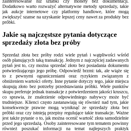
zainteresowanie niż sztabki czy monety bez dokumentacji.
Dodatkowo warto rozważyć alternatywne metody sprzedaży, takie
jak aukcje internetowe czy platformy handlowe, które mogą
zwiększyć szanse na uzyskanie lepszej ceny nawet za produkty bez
próbki.
Jakie są najczęstsze pytania dotyczące
sprzedaży złota bez próby
Sprzedaż złota bez próby rodzi wiele pytań i wątpliwości wśród
osób planujących taką transakcję. Jednym z najczęściej zadawanych
pytań jest to, czy można sprzedać złoto bez posiadania dokumentu
potwierdzającego jego próbę. Odpowiedź brzmi: tak, ale wiąże się
to z pewnymi ograniczeniami oraz ryzykiem związanym z
obniżeniem wartości oferty. Inne pytanie dotyczy tego, jakie miejsca
skupują złoto bez potrzeby przedstawiania próbki. Wiele punktów
skupu preferuje jednak transakcje z potwierdzeniem jakości kruszcu,
co sprawia, że znalezienie odpowiedniego nabywcy może być
trudniejsze. Klienci często zastanawiają się również nad tym, jakie
konsekwencje prawne mogą wyniknąć ze sprzedaży złota bez
próbki oraz czy istnieją przepisy regulujące takie transakcje. Ważne
jest także pytanie o to, jak można ocenić wartość złota samodzielnie
przed jego sprzedażą. Osoby zainteresowane tym tematem powinny
również poszukać informacji na temat najlepszych praktyk