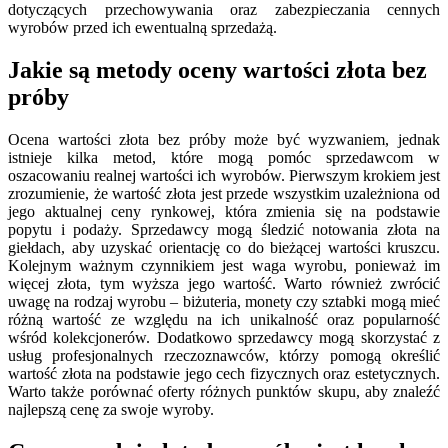
dotyczących przechowywania oraz zabezpieczania cennych
wyrobów przed ich ewentualną sprzedażą.
Jakie są metody oceny wartości złota bez
próby
Ocena wartości złota bez próby może być wyzwaniem, jednak
istnieje kilka metod, które mogą pomóc sprzedawcom w
oszacowaniu realnej wartości ich wyrobów. Pierwszym krokiem jest
zrozumienie, że wartość złota jest przede wszystkim uzależniona od
jego aktualnej ceny rynkowej, która zmienia się na podstawie
popytu i podaży. Sprzedawcy mogą śledzić notowania złota na
giełdach, aby uzyskać orientację co do bieżącej wartości kruszcu.
Kolejnym ważnym czynnikiem jest waga wyrobu, ponieważ im
więcej złota, tym wyższa jego wartość. Warto również zwrócić
uwagę na rodzaj wyrobu – biżuteria, monety czy sztabki mogą mieć
różną wartość ze względu na ich unikalność oraz popularność
wśród kolekcjonerów. Dodatkowo sprzedawcy mogą skorzystać z
usług profesjonalnych rzeczoznawców, którzy pomogą określić
wartość złota na podstawie jego cech fizycznych oraz estetycznych.
Warto także porównać oferty różnych punktów skupu, aby znaleźć
najlepszą cenę za swoje wyroby.