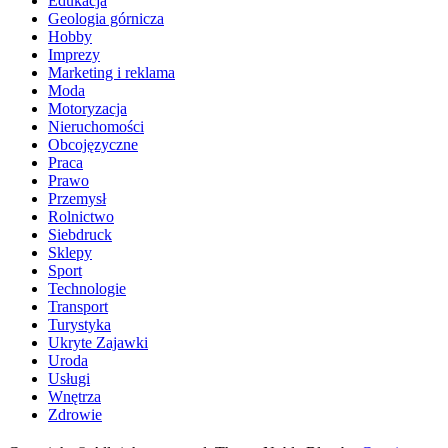
Edukacja
Geologia górnicza
Hobby
Imprezy
Marketing i reklama
Moda
Motoryzacja
Nieruchomości
Obcojęzyczne
Praca
Prawo
Przemysł
Rolnictwo
Siebdruck
Sklepy
Sport
Technologie
Transport
Turystyka
Ukryte Zajawki
Uroda
Usługi
Wnętrza
Zdrowie