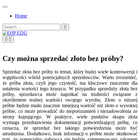
Skip
to
Home
content
Search
for:
OJP EDU
Czy można sprzedać złoto bez próby?
Sprzedaż złota bez próby to temat, który budzi wiele kontrowersji i
wątpliwości wśród potencjalnych sprzedawców. Warto zrozumieć,
że próba złota, czyli jego czystość, ma kluczowe znaczenie dla
ustalenia wartości tego kruszcu. W przypadku sprzedaży złota bez
próby, sprzedawca może napotkać na trudności związane z
określeniem realnej wartości swojego wyrobu. Złoto o niższej
próbie będzie miało znacznie mniejszą wartość niż złoto o wysokiej
próbie, co może prowadzić do nieporozumień i niezadowolenia ze
strony kupującego. W praktyce, wiele punktów skupu złota
wymaga przedstawienia dokumentacji potwierdzającej próbę, co
oznacza, że sprzedaż bez takiego potwierdzenia może być
utrudniona. Dodatkowo, brak informacji o próbie może skutkować
tym, że potencjalny nabywca nie będzie zainteresowany zakupem