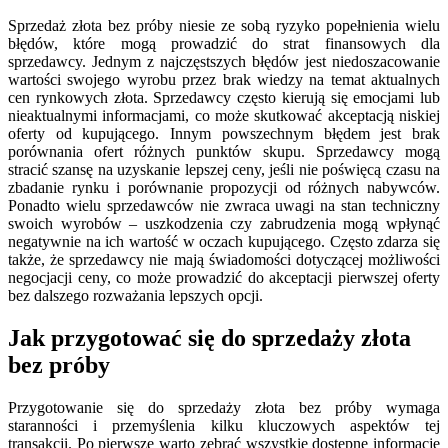
Sprzedaż złota bez próby niesie ze sobą ryzyko popełnienia wielu
błędów, które mogą prowadzić do strat finansowych dla
sprzedawcy. Jednym z najczęstszych błędów jest niedoszacowanie
wartości swojego wyrobu przez brak wiedzy na temat aktualnych
cen rynkowych złota. Sprzedawcy często kierują się emocjami lub
nieaktualnymi informacjami, co może skutkować akceptacją niskiej
oferty od kupującego. Innym powszechnym błędem jest brak
porównania ofert różnych punktów skupu. Sprzedawcy mogą
stracić szansę na uzyskanie lepszej ceny, jeśli nie poświęcą czasu na
zbadanie rynku i porównanie propozycji od różnych nabywców.
Ponadto wielu sprzedawców nie zwraca uwagi na stan techniczny
swoich wyrobów – uszkodzenia czy zabrudzenia mogą wpłynąć
negatywnie na ich wartość w oczach kupującego. Często zdarza się
także, że sprzedawcy nie mają świadomości dotyczącej możliwości
negocjacji ceny, co może prowadzić do akceptacji pierwszej oferty
bez dalszego rozważania lepszych opcji.
Jak przygotować się do sprzedaży złota
bez próby
Przygotowanie się do sprzedaży złota bez próby wymaga
staranności i przemyślenia kilku kluczowych aspektów tej
transakcji. Po pierwsze warto zebrać wszystkie dostępne informacje