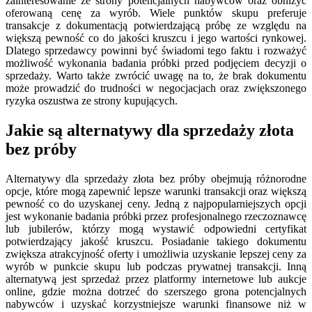
zainteresowanie ze strony potencjalnych nabywców oraz obniżyć
oferowaną cenę za wyrób. Wiele punktów skupu preferuje
transakcje z dokumentacją potwierdzającą próbę ze względu na
większą pewność co do jakości kruszcu i jego wartości rynkowej.
Dlatego sprzedawcy powinni być świadomi tego faktu i rozważyć
możliwość wykonania badania próbki przed podjęciem decyzji o
sprzedaży. Warto także zwrócić uwagę na to, że brak dokumentu
może prowadzić do trudności w negocjacjach oraz zwiększonego
ryzyka oszustwa ze strony kupujących.
Jakie są alternatywy dla sprzedaży złota
bez próby
Alternatywy dla sprzedaży złota bez próby obejmują różnorodne
opcje, które mogą zapewnić lepsze warunki transakcji oraz większą
pewność co do uzyskanej ceny. Jedną z najpopularniejszych opcji
jest wykonanie badania próbki przez profesjonalnego rzeczoznawcę
lub jubilerów, którzy mogą wystawić odpowiedni certyfikat
potwierdzający jakość kruszcu. Posiadanie takiego dokumentu
zwiększa atrakcyjność oferty i umożliwia uzyskanie lepszej ceny za
wyrób w punkcie skupu lub podczas prywatnej transakcji. Inną
alternatywą jest sprzedaż przez platformy internetowe lub aukcje
online, gdzie można dotrzeć do szerszego grona potencjalnych
nabywców i uzyskać korzystniejsze warunki finansowe niż w