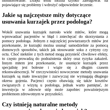
monitorowanie. Dzięki temu można szybko zareagować na
pojawiające się problemy i wdrożyć odpowiednie leczenie.
Jakie są najczęstsze mity dotyczące
usuwania kurzajek przez podologa?
Wokół usuwania kurzajek narosło wiele mitów, które mogą
wprowadzać pacjentów w błąd i zniechęcać do skorzystania z
pomocy podologa. Jednym z najczęściej powtarzanych mitów jest
przekonanie, że kurzajki można usunąć samodzielnie za pomocą
domowych sposobów, takich jak stosowanie soku z cytryny czy
octu. Choć niektóre z tych metod mogą przynieść chwilowe efekty,
to często prowadzą do podrażnienia skóry oraz ryzyka zakażeń.
Innym mitem jest przekonanie, że usunięcie kurzajek przez
specjalistę jest bolesne i wiąże się z długim czasem
rekonwalescencji. W rzeczywistości nowoczesne metody usuwania
kurzajek są mało inwazyjne i zazwyczaj nie wymagają długiego
okresu gojenia. Pacjenci często obawiają się także kosztów
związanych z wizytą u podologa, jednak warto pamiętać, że
inwestycja w zdrowie stóp może zapobiec poważniejszym
problemom zdrowotnym w przyszłości.
Czy istnieją naturalne metody