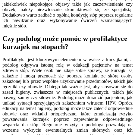
jakiekolwiek niepokojące objawy takie jak zaczerwienienie czy
obrzęk, należy niezwłocznie skontaktować się ze specjalistą.
Dodatkowo warto zadbać o ogólną kondycję stóp poprzez regularne
ich nawilżanie oraz wykonywanie ćwiczeń wzmacniających
mięśnie stóp.
Czy podolog może pomóc w profilaktyce
kurzajek na stopach?
Profilaktyka jest kluczowym elementem w walce z kurzajkami, a
podolog odgrywa istotną rolę w edukacji pacjentów na temat
zdrowia stóp. Wiele osób nie zdaje sobie sprawy, że kurzajki są
zakaźne i mogą przenosić się poprzez kontakt ze skórą osoby
zakażonej lub przez wspólne użytkowanie przedmiotów, takich jak
ręczniki czy obuwie. Dlatego tak ważne jest, aby stosować się do
zasad higieny, zwłaszcza w miejscach publicznych, takich jak
baseny, sauny czy siłownie. Podolog może doradzić pacjentom, jak
unikać sytuacji sprzyjających zakażeniom wirusem HPV. Oprócz
edukacji na temat higieny, podolog może także zalecić odpowiednie
obuwie oraz wkładki ortopedyczne, które zmniejszają ryzyko
powstawania kurzajek poprzez zapewnienie odpowiedniego
wsparcia dla stóp. Regularne wizyty u podologa pozwalają na
wczesne wykrycie ewentualnych zmian skórnych oraz ich