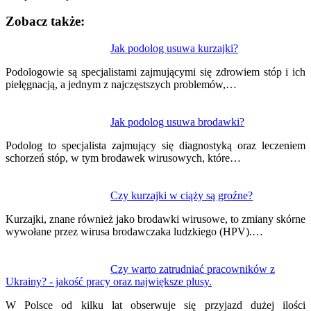
Zobacz także:
Nawigacja
Jak podolog usuwa kurzajki?
wpisu
Podologowie są specjalistami zajmującymi się zdrowiem stóp i ich
pielęgnacją, a jednym z najczęstszych problemów,…
Jak podolog usuwa brodawki?
Podolog to specjalista zajmujący się diagnostyką oraz leczeniem
schorzeń stóp, w tym brodawek wirusowych, które…
Czy kurzajki w ciąży są groźne?
Kurzajki, znane również jako brodawki wirusowe, to zmiany skórne
wywołane przez wirusa brodawczaka ludzkiego (HPV).…
Czy warto zatrudniać pracowników z
Ukrainy? - jakość pracy oraz największe plusy.
W Polsce od kilku lat obserwuje się przyjazd dużej ilości