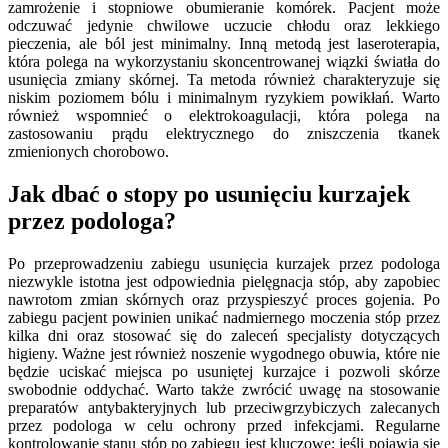
zamrożenie i stopniowe obumieranie komórek. Pacjent może
odczuwać jedynie chwilowe uczucie chłodu oraz lekkiego
pieczenia, ale ból jest minimalny. Inną metodą jest laseroterapia,
która polega na wykorzystaniu skoncentrowanej wiązki światła do
usunięcia zmiany skórnej. Ta metoda również charakteryzuje się
niskim poziomem bólu i minimalnym ryzykiem powikłań. Warto
również wspomnieć o elektrokoagulacji, która polega na
zastosowaniu prądu elektrycznego do zniszczenia tkanek
zmienionych chorobowo.
Jak dbać o stopy po usunięciu kurzajek
przez podologa?
Po przeprowadzeniu zabiegu usunięcia kurzajek przez podologa
niezwykle istotna jest odpowiednia pielęgnacja stóp, aby zapobiec
nawrotom zmian skórnych oraz przyspieszyć proces gojenia. Po
zabiegu pacjent powinien unikać nadmiernego moczenia stóp przez
kilka dni oraz stosować się do zaleceń specjalisty dotyczących
higieny. Ważne jest również noszenie wygodnego obuwia, które nie
będzie uciskać miejsca po usuniętej kurzajce i pozwoli skórze
swobodnie oddychać. Warto także zwrócić uwagę na stosowanie
preparatów antybakteryjnych lub przeciwgrzybiczych zalecanych
przez podologa w celu ochrony przed infekcjami. Regularne
kontrolowanie stanu stóp po zabiegu jest kluczowe; jeśli pojawią się