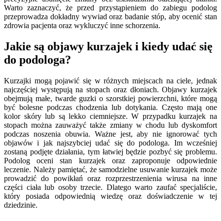
Warto zaznaczyć, że przed przystąpieniem do zabiegu podolog
przeprowadza dokładny wywiad oraz badanie stóp, aby ocenić stan
zdrowia pacjenta oraz wykluczyć inne schorzenia.
Jakie są objawy kurzajek i kiedy udać się
do podologa?
Kurzajki mogą pojawić się w różnych miejscach na ciele, jednak
najczęściej występują na stopach oraz dłoniach. Objawy kurzajek
obejmują małe, twarde guzki o szorstkiej powierzchni, które mogą
być bolesne podczas chodzenia lub dotykania. Często mają one
kolor skóry lub są lekko ciemniejsze. W przypadku kurzajek na
stopach można zauważyć także zmiany w chodu lub dyskomfort
podczas noszenia obuwia. Ważne jest, aby nie ignorować tych
objawów i jak najszybciej udać się do podologa. Im wcześniej
zostaną podjęte działania, tym łatwiej będzie pozbyć się problemu.
Podolog oceni stan kurzajek oraz zaproponuje odpowiednie
leczenie. Należy pamiętać, że samodzielne usuwanie kurzajek może
prowadzić do powikłań oraz rozprzestrzenienia wirusa na inne
części ciała lub osoby trzecie. Dlatego warto zaufać specjaliście,
który posiada odpowiednią wiedzę oraz doświadczenie w tej
dziedzinie.