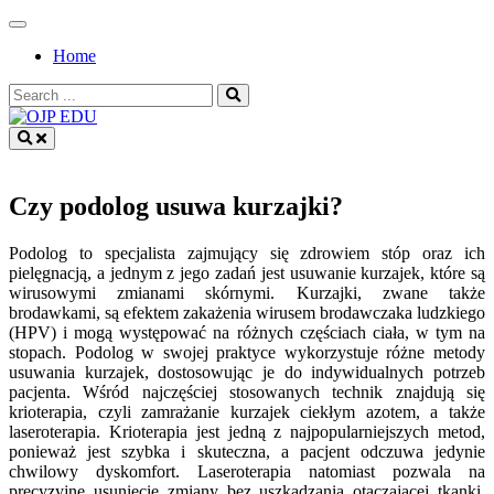
Skip
to
Home
content
Search
for:
OJP EDU
Czy podolog usuwa kurzajki?
Podolog to specjalista zajmujący się zdrowiem stóp oraz ich
pielęgnacją, a jednym z jego zadań jest usuwanie kurzajek, które są
wirusowymi zmianami skórnymi. Kurzajki, zwane także
brodawkami, są efektem zakażenia wirusem brodawczaka ludzkiego
(HPV) i mogą występować na różnych częściach ciała, w tym na
stopach. Podolog w swojej praktyce wykorzystuje różne metody
usuwania kurzajek, dostosowując je do indywidualnych potrzeb
pacjenta. Wśród najczęściej stosowanych technik znajdują się
krioterapia, czyli zamrażanie kurzajek ciekłym azotem, a także
laseroterapia. Krioterapia jest jedną z najpopularniejszych metod,
ponieważ jest szybka i skuteczna, a pacjent odczuwa jedynie
chwilowy dyskomfort. Laseroterapia natomiast pozwala na
precyzyjne usunięcie zmiany bez uszkadzania otaczającej tkanki.