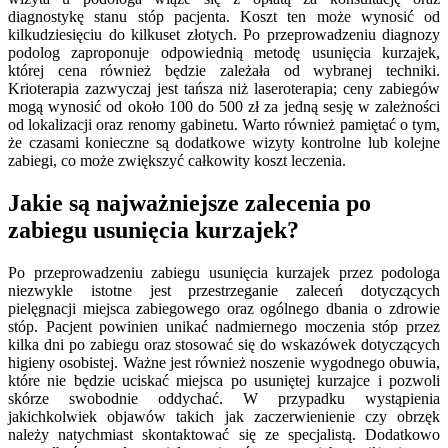
diagnostykę stanu stóp pacjenta. Koszt ten może wynosić od
kilkudziesięciu do kilkuset złotych. Po przeprowadzeniu diagnozy
podolog zaproponuje odpowiednią metodę usunięcia kurzajek,
której cena również będzie zależała od wybranej techniki.
Krioterapia zazwyczaj jest tańsza niż laseroterapia; ceny zabiegów
mogą wynosić od około 100 do 500 zł za jedną sesję w zależności
od lokalizacji oraz renomy gabinetu. Warto również pamiętać o tym,
że czasami konieczne są dodatkowe wizyty kontrolne lub kolejne
zabiegi, co może zwiększyć całkowity koszt leczenia.
Jakie są najważniejsze zalecenia po
zabiegu usunięcia kurzajek?
Po przeprowadzeniu zabiegu usunięcia kurzajek przez podologa
niezwykle istotne jest przestrzeganie zaleceń dotyczących
pielęgnacji miejsca zabiegowego oraz ogólnego dbania o zdrowie
stóp. Pacjent powinien unikać nadmiernego moczenia stóp przez
kilka dni po zabiegu oraz stosować się do wskazówek dotyczących
higieny osobistej. Ważne jest również noszenie wygodnego obuwia,
które nie będzie uciskać miejsca po usuniętej kurzajce i pozwoli
skórze swobodnie oddychać. W przypadku wystąpienia
jakichkolwiek objawów takich jak zaczerwienienie czy obrzęk
należy natychmiast skontaktować się ze specjalistą. Dodatkowo