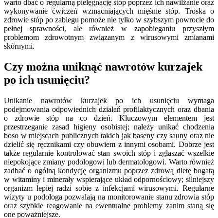
warto dbać o regularną pielęgnację stóp poprzez ich nawilżanie oraz
wykonywanie ćwiczeń wzmacniających mięśnie stóp. Troska o
zdrowie stóp po zabiegu pomoże nie tylko w szybszym powrocie do
pełnej sprawności, ale również w zapobieganiu przyszłym
problemom zdrowotnym związanym z wirusowymi zmianami
skórnymi.
Czy można uniknąć nawrotów kurzajek
po ich usunięciu?
Unikanie nawrotów kurzajek po ich usunięciu wymaga
podejmowania odpowiednich działań profilaktycznych oraz dbania
o zdrowie stóp na co dzień. Kluczowym elementem jest
przestrzeganie zasad higieny osobistej; należy unikać chodzenia
boso w miejscach publicznych takich jak baseny czy sauny oraz nie
dzielić się ręcznikami czy obuwiem z innymi osobami. Dobrze jest
także regularnie kontrolować stan swoich stóp i zgłaszać wszelkie
niepokojące zmiany podologowi lub dermatologowi. Warto również
zadbać o ogólną kondycję organizmu poprzez zdrową dietę bogatą
w witaminy i minerały wspierające układ odpornościowy; silniejszy
organizm lepiej radzi sobie z infekcjami wirusowymi. Regularne
wizyty u podologa pozwalają na monitorowanie stanu zdrowia stóp
oraz szybkie reagowanie na ewentualne problemy zanim staną się
one poważniejsze.