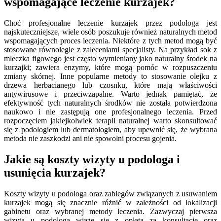
wspomagające leczenie kurzajek?
Choć profesjonalne leczenie kurzajek przez podologa jest
najskuteczniejsze, wiele osób poszukuje również naturalnych metod
wspomagających proces leczenia. Niektóre z tych metod mogą być
stosowane równolegle z zaleceniami specjalisty. Na przykład sok z
mleczka figowego jest często wymieniany jako naturalny środek na
kurzajki; zawiera enzymy, które mogą pomóc w rozpuszczeniu
zmiany skórnej. Inne popularne metody to stosowanie olejku z
drzewa herbacianego lub czosnku, które mają właściwości
antywirusowe i przeciwzapalne. Warto jednak pamiętać, że
efektywność tych naturalnych środków nie została potwierdzona
naukowo i nie zastępują one profesjonalnego leczenia. Przed
rozpoczęciem jakiejkolwiek terapii naturalnej warto skonsultować
się z podologiem lub dermatologiem, aby upewnić się, że wybrana
metoda nie zaszkodzi ani nie spowolni procesu gojenia.
Jakie są koszty wizyty u podologa i
usunięcia kurzajek?
Koszty wizyty u podologa oraz zabiegów związanych z usuwaniem
kurzajek mogą się znacznie różnić w zależności od lokalizacji
gabinetu oraz wybranej metody leczenia. Zazwyczaj pierwsza
wizyta u podologa wiąże się z opłatą za konsultację oraz