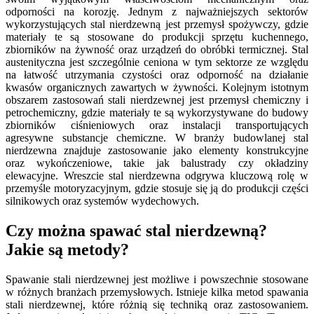
odporności na korozję. Jednym z najważniejszych sektorów
wykorzystujących stal nierdzewną jest przemysł spożywczy, gdzie
materiały te są stosowane do produkcji sprzętu kuchennego,
zbiorników na żywność oraz urządzeń do obróbki termicznej. Stal
austenityczna jest szczególnie ceniona w tym sektorze ze względu
na łatwość utrzymania czystości oraz odporność na działanie
kwasów organicznych zawartych w żywności. Kolejnym istotnym
obszarem zastosowań stali nierdzewnej jest przemysł chemiczny i
petrochemiczny, gdzie materiały te są wykorzystywane do budowy
zbiorników ciśnieniowych oraz instalacji transportujących
agresywne substancje chemiczne. W branży budowlanej stal
nierdzewna znajduje zastosowanie jako elementy konstrukcyjne
oraz wykończeniowe, takie jak balustrady czy okładziny
elewacyjne. Wreszcie stal nierdzewna odgrywa kluczową rolę w
przemyśle motoryzacyjnym, gdzie stosuje się ją do produkcji części
silnikowych oraz systemów wydechowych.
Czy można spawać stal nierdzewną?
Jakie są metody?
Spawanie stali nierdzewnej jest możliwe i powszechnie stosowane
w różnych branżach przemysłowych. Istnieje kilka metod spawania
stali nierdzewnej, które różnią się techniką oraz zastosowaniem.