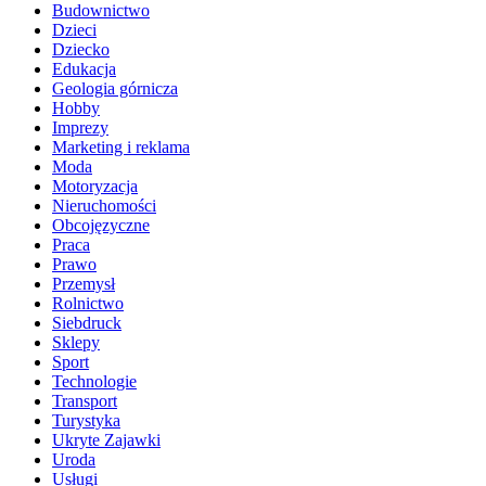
Budownictwo
Dzieci
Dziecko
Edukacja
Geologia górnicza
Hobby
Imprezy
Marketing i reklama
Moda
Motoryzacja
Nieruchomości
Obcojęzyczne
Praca
Prawo
Przemysł
Rolnictwo
Siebdruck
Sklepy
Sport
Technologie
Transport
Turystyka
Ukryte Zajawki
Uroda
Usługi