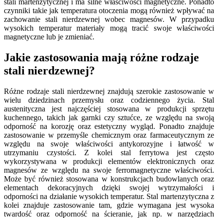
stali martenzytycznej i ma silne właściwości magnetyczne. Ponadto
czynniki takie jak temperatura otoczenia mogą również wpływać na
zachowanie stali nierdzewnej wobec magnesów. W przypadku
wysokich temperatur materiały mogą tracić swoje właściwości
magnetyczne lub je zmieniać.
Jakie zastosowania mają różne rodzaje
stali nierdzewnej?
Różne rodzaje stali nierdzewnej znajdują szerokie zastosowanie w
wielu dziedzinach przemysłu oraz codziennego życia. Stal
austenityczna jest najczęściej stosowana w produkcji sprzętu
kuchennego, takich jak garnki czy sztućce, ze względu na swoją
odporność na korozję oraz estetyczny wygląd. Ponadto znajduje
zastosowanie w przemyśle chemicznym oraz farmaceutycznym ze
względu na swoje właściwości antykorozyjne i łatwość w
utrzymaniu czystości. Z kolei stal ferrytowa jest często
wykorzystywana w produkcji elementów elektronicznych oraz
magnesów ze względu na swoje ferromagnetyczne właściwości.
Może być również stosowana w konstrukcjach budowlanych oraz
elementach dekoracyjnych dzięki swojej wytrzymałości i
odporności na działanie wysokich temperatur. Stal martenzytyczna z
kolei znajduje zastosowanie tam, gdzie wymagana jest wysoka
twardość oraz odporność na ścieranie, jak np. w narzędziach