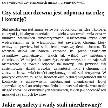
skrawających czy elementach maszyn przemysłowych.
Czy stal nierdzewna jest odporna na rdzę
i korozję?
Stal nierdzewna jest znana ze swojej odporności na rdzę i korozję,
co czyni ją idealnym materiałem do wielu zastosowań, zwłaszcza w
trudnych warunkach atmosferycznych. Kluczowym czynnikiem
wpływającym na te właściwości jest zawartość chromu, który
tworzy na powierzchni stali cienką warstwę tlenku chromu. Ta
warstwa działa jak bariera, chroniąc stal przed działaniem
czynników zewnętrznych, takich jak wilgoć czy substancje
chemiczne. Warto jednak zauważyć, że nie wszystkie rodzaje stali
nierdzewnej są równie odporne na korozję. Na przykład stal
austenityczna, dzięki wysokiej zawartości niklu i chromu, ma
znacznie lepsze właściwości antykorozyjne niż stal ferrytowa. W
praktyce oznacza to, że w środowiskach o dużej wilgotności lub w
kontakcie z agresywnymi substancjami chemicznymi lepiej
sprawdzi się stal austenityczna. Jednak nawet stal nierdzewna może
ulegać korozji w ekstremalnych warunkach, takich jak obecność soli
morskiej czy silnych kwasów.
Jakie są zalety i wady stali nierdzewnej?