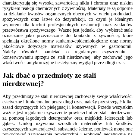
charakteryzują się wysoką zawartością niklu i chromu oraz niskim
ryzykiem reakcji chemicznych z żywnością. Materiały te są odporne
na działanie kwasów organicznych obecnych w wielu produktach
spożywczych oraz łatwe do dezynfekcji, co czyni je idealnym
wyborem dla kuchni profesjonalnych restauracji oraz zakładów
przetwórstwa spożywczego. Ważne jest jednak, aby wybierać stale
oznaczone jako przeznaczone do kontaktu z żywnością, które
spełniają określone normy sanitarno-epidemiologiczne oraz normy
jakościowe dotyczące materiałów używanych w gastronomii.
Należy również pamiętać o regularnym czyszczeniu i
konserwowaniu sprzętu ze stali nierdzewnej, aby zachować jego
właściwości antykorozyjne i estetyczny wygląd przez długi czas.
Jak dbać o przedmioty ze stali
nierdzewnej?
Aby przedmioty ze stali nierdzewnej zachowały swoje właściwości
estetyczne i funkcjonalne przez długi czas, należy przestrzegać kilku
zasad dotyczących ich pielęgnacji i konserwacji. Przede wszystkim
ważne jest regularne czyszczenie powierzchni ze stali nierdzewnej
za pomocą łagodnych detergentów oraz miękkich ściereczek lub
gąbek. Unikaj używania szorstkich materiałów lub środków
czyszczących zawierających substancje ścierne, ponieważ mogą one
powodować zarysowania powierzchni i wpływać negatywnie na