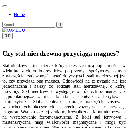
Skip
to
Home
content
Search
for:
OJP EDU
Czy stal nierdzewna przyciąga magnes?
Stal nierdzewna to materiał, który cieszy się dużą popularnością w
wielu branżach, od budownictwa po przemysł spożywczy. Jednym
z najczęściej zadawanych pytań dotyczących stali nierdzewnej jest
to, czy przyciąga ona magnes. Odpowiedź na to pytanie nie jest
jednoznaczna i zależy od rodzaju stali nierdzewnej, o której
mówimy. Stal nierdzewna występuje w różnych odmianach, a
najpopularniejsze z nich to stal austenityczna, ferrytowa i
martenzytyczna. Stal austenityczna, która jest najczęściej stosowana
w kuchennych akcesoriach i sprzęcie, zazwyczaj nie przyciąga
magnesu. Wynika to z jej struktury krystalicznej, która nie pozwala
na występowanie ferromagnetyzmu. Z kolei stal ferrytowa i
martenzytyczna mają właściwości magnetyczne i mogą być
przyciągane przez magnes. Warto więc zwrócić uwagę na konkretne