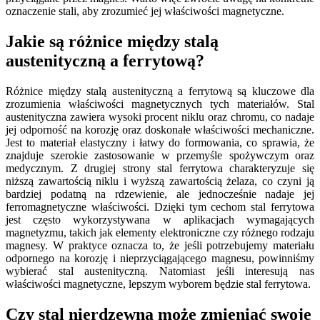
oznaczenie stali, aby zrozumieć jej właściwości magnetyczne.
Jakie są różnice między stalą
austenityczną a ferrytową?
Różnice między stalą austenityczną a ferrytową są kluczowe dla
zrozumienia właściwości magnetycznych tych materiałów. Stal
austenityczna zawiera wysoki procent niklu oraz chromu, co nadaje
jej odporność na korozję oraz doskonałe właściwości mechaniczne.
Jest to materiał elastyczny i łatwy do formowania, co sprawia, że
znajduje szerokie zastosowanie w przemyśle spożywczym oraz
medycznym. Z drugiej strony stal ferrytowa charakteryzuje się
niższą zawartością niklu i wyższą zawartością żelaza, co czyni ją
bardziej podatną na rdzewienie, ale jednocześnie nadaje jej
ferromagnetyczne właściwości. Dzięki tym cechom stal ferrytowa
jest często wykorzystywana w aplikacjach wymagających
magnetyzmu, takich jak elementy elektroniczne czy różnego rodzaju
magnesy. W praktyce oznacza to, że jeśli potrzebujemy materiału
odpornego na korozję i nieprzyciągającego magnesu, powinniśmy
wybierać stal austenityczną. Natomiast jeśli interesują nas
właściwości magnetyczne, lepszym wyborem będzie stal ferrytowa.
Czy stal nierdzewna może zmieniać swoje