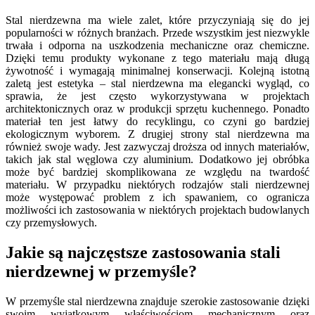
Stal nierdzewna ma wiele zalet, które przyczyniają się do jej
popularności w różnych branżach. Przede wszystkim jest niezwykle
trwała i odporna na uszkodzenia mechaniczne oraz chemiczne.
Dzięki temu produkty wykonane z tego materiału mają długą
żywotność i wymagają minimalnej konserwacji. Kolejną istotną
zaletą jest estetyka – stal nierdzewna ma elegancki wygląd, co
sprawia, że jest często wykorzystywana w projektach
architektonicznych oraz w produkcji sprzętu kuchennego. Ponadto
materiał ten jest łatwy do recyklingu, co czyni go bardziej
ekologicznym wyborem. Z drugiej strony stal nierdzewna ma
również swoje wady. Jest zazwyczaj droższa od innych materiałów,
takich jak stal węglowa czy aluminium. Dodatkowo jej obróbka
może być bardziej skomplikowana ze względu na twardość
materiału. W przypadku niektórych rodzajów stali nierdzewnej
może występować problem z ich spawaniem, co ogranicza
możliwości ich zastosowania w niektórych projektach budowlanych
czy przemysłowych.
Jakie są najczęstsze zastosowania stali
nierdzewnej w przemyśle?
W przemyśle stal nierdzewna znajduje szerokie zastosowanie dzięki
swoim wyjątkowym właściwościom mechanicznym oraz