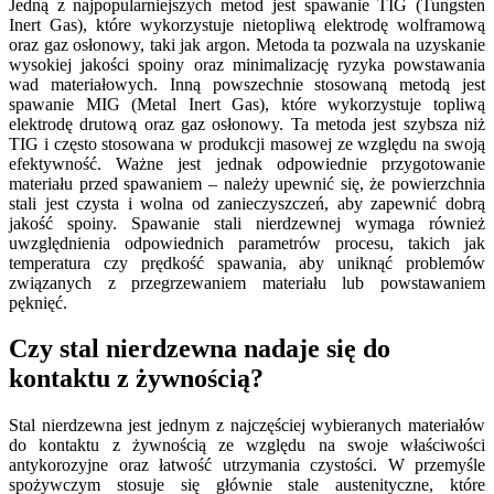
Jedną z najpopularniejszych metod jest spawanie TIG (Tungsten
Inert Gas), które wykorzystuje nietopliwą elektrodę wolframową
oraz gaz osłonowy, taki jak argon. Metoda ta pozwala na uzyskanie
wysokiej jakości spoiny oraz minimalizację ryzyka powstawania
wad materiałowych. Inną powszechnie stosowaną metodą jest
spawanie MIG (Metal Inert Gas), które wykorzystuje topliwą
elektrodę drutową oraz gaz osłonowy. Ta metoda jest szybsza niż
TIG i często stosowana w produkcji masowej ze względu na swoją
efektywność. Ważne jest jednak odpowiednie przygotowanie
materiału przed spawaniem – należy upewnić się, że powierzchnia
stali jest czysta i wolna od zanieczyszczeń, aby zapewnić dobrą
jakość spoiny. Spawanie stali nierdzewnej wymaga również
uwzględnienia odpowiednich parametrów procesu, takich jak
temperatura czy prędkość spawania, aby uniknąć problemów
związanych z przegrzewaniem materiału lub powstawaniem
pęknięć.
Czy stal nierdzewna nadaje się do
kontaktu z żywnością?
Stal nierdzewna jest jednym z najczęściej wybieranych materiałów
do kontaktu z żywnością ze względu na swoje właściwości
antykorozyjne oraz łatwość utrzymania czystości. W przemyśle
spożywczym stosuje się głównie stale austenityczne, które