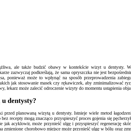
żliwa, ale także budzić obawy w kontekście wizyt u dentysty. Wi
ze zazwyczaj podkreślają, że sama opryszczka nie jest bezpośrednim
a, ponieważ może to wpłynąć na sposób przeprowadzenia zabiegu o
kich jak stosowanie masek czy rękawiczek, aby zminimalizować ryzy
jawy, lekarz może zalecić odroczenie wizyty do momentu ustąpienia ob
 u dentysty?
zki przed planowaną wizytą u dentysty. Istnieje wiele metod łagod
 bez recepty mogą znacząco przyspieszyć proces gojenia się pęcherz
ie jak acyklowir, może przynieść ulgę i przyspieszyć regenerację s
na zmienione chorobowo miejsce może przynieść ulgę w bólu oraz zmni