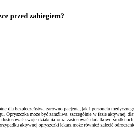
zce przed zabiegiem?
totne dla bezpieczeństwa zarówno pacjenta, jak i personelu medyczn
u. Opryszczka może być zaraźliwa, szczególnie w fazie aktywnej, dlat
gł dostosować swoje działania oraz zastosować dodatkowe środki o
przypadku aktywnej opryszczki lekarz może również zalecić odroczen