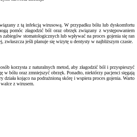
wiązany z tą infekcją wirusową. W przypadku bólu lub dyskomfortu
 mogą pomóc złagodzić ból oraz obrzęk związany z występowaniem
as zabiegów stomatologicznych lub wpływać na proces gojenia się ran
zwłaszcza jeśli planuje się wizytę u dentysty w najbliższym czasie.
b korzysta z naturalnych metod, aby złagodzić ból i przyspieszyć
w bólu oraz zmniejszyć obrzęk. Ponadto, niektórzy pacjenci sięgają
działa kojąco na podrażnioną skórę i wspiera proces gojenia. Warto
 walce z wirusem.