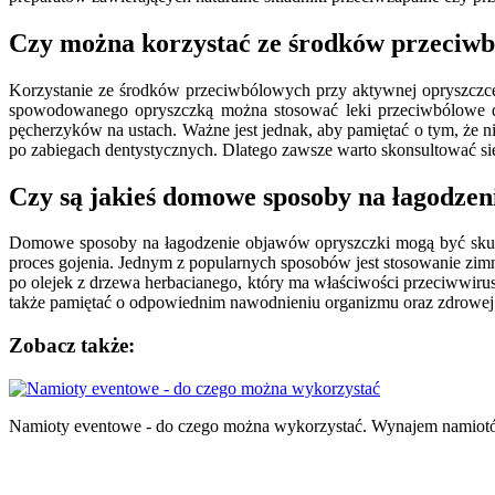
Czy można korzystać ze środków przeciwb
Korzystanie ze środków przeciwbólowych przy aktywnej opryszczce
spowodowanego opryszczką można stosować leki przeciwbólowe do
pęcherzyków na ustach. Ważne jest jednak, aby pamiętać o tym, że n
po zabiegach dentystycznych. Dlatego zawsze warto skonsultować się 
Czy są jakieś domowe sposoby na łagodzen
Domowe sposoby na łagodzenie objawów opryszczki mogą być skutec
proces gojenia. Jednym z popularnych sposobów jest stosowanie zim
po olejek z drzewa herbacianego, który ma właściwości przeciwwiru
także pamiętać o odpowiednim nawodnieniu organizmu oraz zdrowej 
Zobacz także:
Nawigacja
wpisu
Namioty eventowe - do czego można wykorzystać. Wynajem namiot