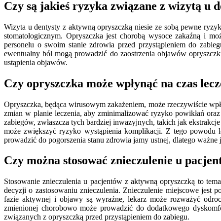
Czy są jakieś ryzyka związane z wizytą u 
Wizyta u dentysty z aktywną opryszczką niesie ze sobą pewne ryzyka
stomatologicznym. Opryszczka jest chorobą wysoce zakaźną i może
personelu o swoim stanie zdrowia przed przystąpieniem do zabiegu
ewentualny ból mogą prowadzić do zaostrzenia objawów opryszczki
ustąpienia objawów.
Czy opryszczka może wpłynąć na czas lecz
Opryszczka, będąca wirusowym zakażeniem, może rzeczywiście wpły
zmian w planie leczenia, aby zminimalizować ryzyko powikłań oraz 
zabiegów, zwłaszcza tych bardziej inwazyjnych, takich jak ekstrakc
może zwiększyć ryzyko wystąpienia komplikacji. Z tego powodu l
prowadzić do pogorszenia stanu zdrowia jamy ustnej, dlatego ważne je
Czy można stosować znieczulenie u pacjen
Stosowanie znieczulenia u pacjentów z aktywną opryszczką to tema
decyzji o zastosowaniu znieczulenia. Znieczulenie miejscowe jest p
fazie aktywnej i objawy są wyraźne, lekarz może rozważyć odrocz
zmienionej chorobowo może prowadzić do dodatkowego dyskomfort
związanych z opryszczką przed przystąpieniem do zabiegu.