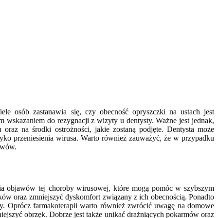
ele osób zastanawia się, czy obecność opryszczki na ustach jest
 wskazaniem do rezygnacji z wizyty u dentysty. Ważne jest jednak,
raz na środki ostrożności, jakie zostaną podjęte. Dentysta może
ko przeniesienia wirusa. Warto również zauważyć, że w przypadku
jawów.
zenia objawów tej choroby wirusowej, które mogą pomóc w szybszym
yków oraz zmniejszyć dyskomfort związany z ich obecnością. Ponadto
kóry. Oprócz farmakoterapii warto również zwrócić uwagę na domowe
ejszyć obrzęk. Dobrze jest także unikać drażniących pokarmów oraz