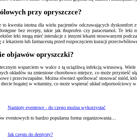
ólowych przy opryszczce?
 to kwestia istotna dla wielu pacjentów odczuwających dyskomfort z
stępne bez recepty, takie jak ibuprofen czy paracetamol. Te leki
iektóre leki mogą mieć interakcje z innymi lekami stosowanymi podcz
z lekarzem lub farmaceutą przed rozpoczęciem kuracji przeciwbólowej, 
ie objawów opryszczki?
znym wsparciem w walce z tą uciążliwą infekcją wirusową. Wiele osó
nych okładów na zmienione chorobowo miejsce, co może przynieść ulgę 
sowe i przeciwzapalne. Można również spróbować stosować miód, który 
diecie bogatej w witaminy, co może wspierać układ odpornościowy w
Namioty eventowe - do czego można wykorzystać
ów eventowych to bardzo popularna forma organizowania…
Jak często do dentysty?