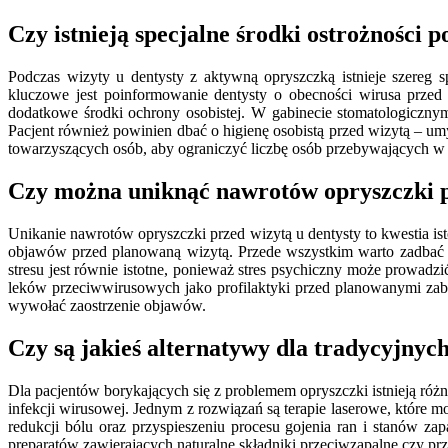
Czy istnieją specjalne środki ostrożności 
Podczas wizyty u dentysty z aktywną opryszczką istnieje szereg 
kluczowe jest poinformowanie dentysty o obecności wirusa przed
dodatkowe środki ochrony osobistej. W gabinecie stomatologiczny
Pacjent również powinien dbać o higienę osobistą przed wizytą – 
towarzyszących osób, aby ograniczyć liczbę osób przebywających w 
Czy można uniknąć nawrotów opryszczki p
Unikanie nawrotów opryszczki przed wizytą u dentysty to kwestia ist
objawów przed planowaną wizytą. Przede wszystkim warto zadbać o
stresu jest równie istotne, ponieważ stres psychiczny może prowa
leków przeciwwirusowych jako profilaktyki przed planowanymi zabi
wywołać zaostrzenie objawów.
Czy są jakieś alternatywy dla tradycyjnyc
Dla pacjentów borykających się z problemem opryszczki istnieją ró
infekcji wirusowej. Jednym z rozwiązań są terapie laserowe, które 
redukcji bólu oraz przyspieszeniu procesu gojenia ran i stanów z
preparatów zawierających naturalne składniki przeciwzapalne czy pr