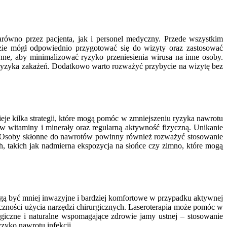
arówno przez pacjenta, jak i personel medyczny. Przede wszystkim
dzie mógł odpowiednio przygotować się do wizyty oraz zastosować
ne, aby minimalizować ryzyko przeniesienia wirusa na inne osoby.
 ryzyka zakażeń. Dodatkowo warto rozważyć przybycie na wizytę bez
ieje kilka strategii, które mogą pomóc w zmniejszeniu ryzyka nawrotu
 witaminy i minerały oraz regularną aktywność fizyczną. Unikanie
sa. Osoby skłonne do nawrotów powinny również rozważyć stosowanie
, takich jak nadmierna ekspozycja na słońce czy zimno, które mogą
ogą być mniej inwazyjne i bardziej komfortowe w przypadku aktywnej
eczności użycia narzędzi chirurgicznych. Laseroterapia może pomóc w
ogiczne i naturalne wspomagające zdrowie jamy ustnej – stosowanie
zyko nawrotu infekcji.