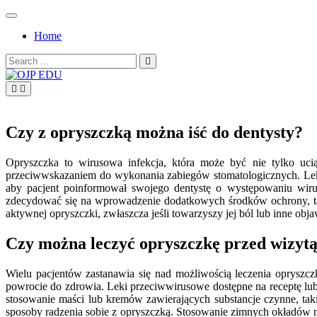
Skip
to
Home
content
Search
for:
OJP EDU
Czy z opryszczką można iść do dentysty?
Opryszczka to wirusowa infekcja, która może być nie tylko ucią
przeciwwskazaniem do wykonania zabiegów stomatologicznych. Lekar
aby pacjent poinformował swojego dentystę o występowaniu wirus
zdecydować się na wprowadzenie dodatkowych środków ochrony, ta
aktywnej opryszczki, zwłaszcza jeśli towarzyszy jej ból lub inne ob
Czy można leczyć opryszczkę przed wizytą
Wielu pacjentów zastanawia się nad możliwością leczenia opryszc
powrocie do zdrowia. Leki przeciwwirusowe dostępne na receptę lub
stosowanie maści lub kremów zawierających substancje czynne, tak
sposoby radzenia sobie z opryszczką. Stosowanie zimnych okładów 