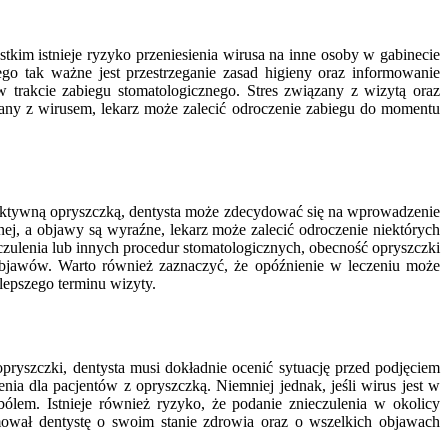
tkim istnieje ryzyko przeniesienia wirusa na inne osoby w gabinecie
go tak ważne jest przestrzeganie zasad higieny oraz informowanie
w trakcie zabiegu stomatologicznego. Stres związany z wizytą oraz
any z wirusem, lekarz może zalecić odroczenie zabiegu do momentu
aktywną opryszczką, dentysta może zdecydować się na wprowadzenie
ej, a objawy są wyraźne, lekarz może zalecić odroczenie niektórych
czulenia lub innych procedur stomatologicznych, obecność opryszczki
objawów. Warto również zaznaczyć, że opóźnienie w leczeniu może
jlepszego terminu wizyty.
ryszczki, dentysta musi dokładnie ocenić sytuację przed podjęciem
nia dla pacjentów z opryszczką. Niemniej jednak, jeśli wirus jest w
ólem. Istnieje również ryzyko, że podanie znieczulenia w okolicy
ował dentystę o swoim stanie zdrowia oraz o wszelkich objawach