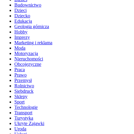
Budownictwo
Dzieci
Dziecko
Edukacja
Geologia górnicza
Hobby
Imprezy
Marketing i reklama
Moda
Motoryzacja
Nieruchomości
Obcojęzyczne
Praca
Prawo
Przemysł
Rolnictwo
Siebdruck
Sklepy
Sport
Technologie
Transport
Turystyka
Ukryte Zajawki
Uroda