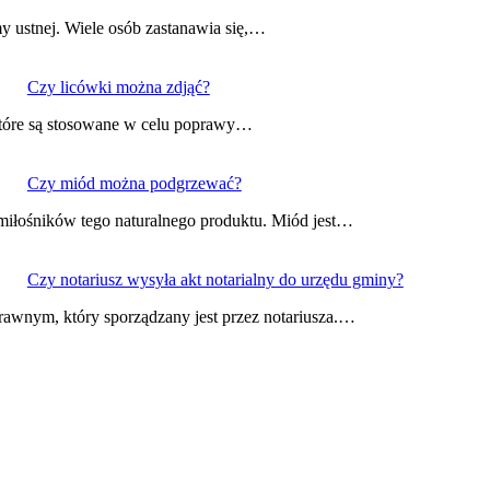
y ustnej. Wiele osób zastanawia się,…
Czy licówki można zdjąć?
które są stosowane w celu poprawy…
Czy miód można podgrzewać?
 miłośników tego naturalnego produktu. Miód jest…
Czy notariusz wysyła akt notarialny do urzędu gminy?
rawnym, który sporządzany jest przez notariusza.…