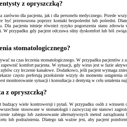
dentysty z opryszczką?
 zarówno dla pacjenta, jak i dla personelu medycznego. Przede wszys
 być przenoszona poprzez kontakt bezpośredni lub pośredni. Dlate
. Dla pacjenta istnieje również ryzyko pogorszenia stanu zdrowia 
. W przypadku gdy pacjent odczuwa silny dyskomfort lub ból związ
enia stomatologicznego?
wać na czas leczenia stomatologicznego. W przypadku pacjentów z 
zapewnić komfort pacjenta. W sytuacji, gdy wirus jest w fazie aktywn
je zębów czy leczenie kanałowe. Dodatkowo, jeśli pacjent wymaga znie
ekarze często preferują przełożenie wizyty do momentu ustąpienia 
st monitorowanie sytuacji i konsultacja z dentystą w celu ustalenia na
ta z opryszczką?
t budzący wiele kontrowersji i pytań. W przypadku osób z wirusem op
owszechnie stosowane w stomatologii i zazwyczaj nie stanowi zagroże
enie zabiegu lub zastosowanie alternatywnych metod zarządzania b
u lub podrażnienia. Dlatego tak ważne jest, aby pacjent poinform