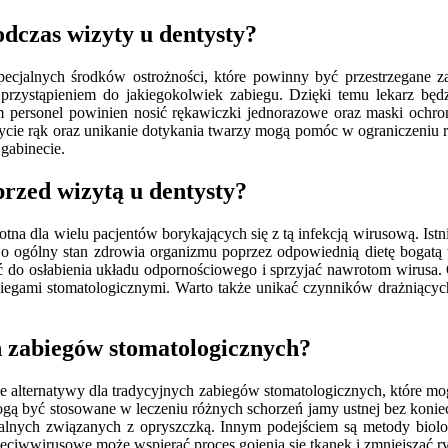
podczas wizyty u dentysty?
specjalnych środków ostrożności, które powinny być przestrzegane z
 przystąpieniem do jakiegokolwiek zabiegu. Dzięki temu lekarz bę
m personel powinien nosić rękawiczki jednorazowe oraz maski ochron
umycie rąk oraz unikanie dotykania twarzy mogą pomóc w ograniczeniu
gabinecie.
rzed wizytą u dentysty?
otna dla wielu pacjentów borykających się z tą infekcją wirusową. Istn
 ogólny stan zdrowia organizmu poprzez odpowiednią dietę bogatą w
dzić do osłabienia układu odpornościowego i sprzyjać nawrotom wiru
egami stomatologicznymi. Warto także unikać czynników drażniących
h zabiegów stomatologicznych?
żne alternatywy dla tradycyjnych zabiegów stomatologicznych, które m
mogą być stosowane w leczeniu różnych schorzeń jamy ustnej bez koni
apalnych związanych z opryszczką. Innym podejściem są metody biol
zeciwwirusowe może wspierać proces gojenia się tkanek i zmniejszać ry