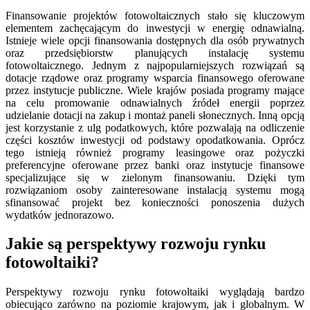
Finansowanie projektów fotowoltaicznych stało się kluczowym
elementem zachęcającym do inwestycji w energię odnawialną.
Istnieje wiele opcji finansowania dostępnych dla osób prywatnych
oraz przedsiębiorstw planujących instalację systemu
fotowoltaicznego. Jednym z najpopularniejszych rozwiązań są
dotacje rządowe oraz programy wsparcia finansowego oferowane
przez instytucje publiczne. Wiele krajów posiada programy mające
na celu promowanie odnawialnych źródeł energii poprzez
udzielanie dotacji na zakup i montaż paneli słonecznych. Inną opcją
jest korzystanie z ulg podatkowych, które pozwalają na odliczenie
części kosztów inwestycji od podstawy opodatkowania. Oprócz
tego istnieją również programy leasingowe oraz pożyczki
preferencyjne oferowane przez banki oraz instytucje finansowe
specjalizujące się w zielonym finansowaniu. Dzięki tym
rozwiązaniom osoby zainteresowane instalacją systemu mogą
sfinansować projekt bez konieczności ponoszenia dużych
wydatków jednorazowo.
Jakie są perspektywy rozwoju rynku
fotowoltaiki?
Perspektywy rozwoju rynku fotowoltaiki wyglądają bardzo
obiecująco zarówno na poziomie krajowym, jak i globalnym. W