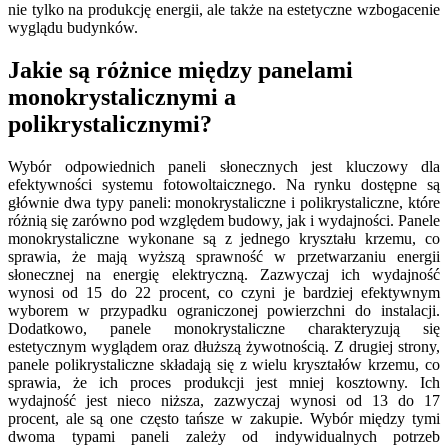
nie tylko na produkcję energii, ale także na estetyczne wzbogacenie
wyglądu budynków.
Jakie są różnice między panelami
monokrystalicznymi a
polikrystalicznymi?
Wybór odpowiednich paneli słonecznych jest kluczowy dla
efektywności systemu fotowoltaicznego. Na rynku dostępne są
głównie dwa typy paneli: monokrystaliczne i polikrystaliczne, które
różnią się zarówno pod względem budowy, jak i wydajności. Panele
monokrystaliczne wykonane są z jednego kryształu krzemu, co
sprawia, że mają wyższą sprawność w przetwarzaniu energii
słonecznej na energię elektryczną. Zazwyczaj ich wydajność
wynosi od 15 do 22 procent, co czyni je bardziej efektywnym
wyborem w przypadku ograniczonej powierzchni do instalacji.
Dodatkowo, panele monokrystaliczne charakteryzują się
estetycznym wyglądem oraz dłuższą żywotnością. Z drugiej strony,
panele polikrystaliczne składają się z wielu kryształów krzemu, co
sprawia, że ich proces produkcji jest mniej kosztowny. Ich
wydajność jest nieco niższa, zazwyczaj wynosi od 13 do 17
procent, ale są one często tańsze w zakupie. Wybór między tymi
dwoma typami paneli zależy od indywidualnych potrzeb