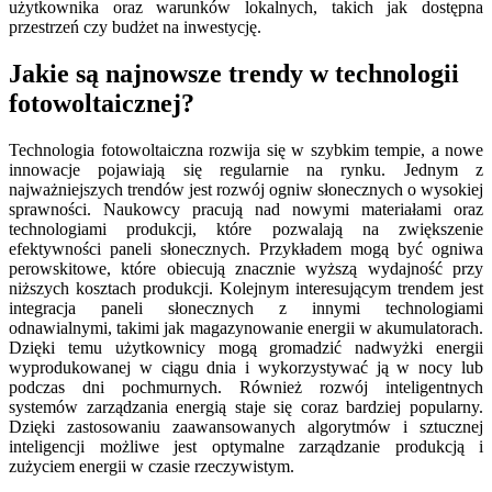
użytkownika oraz warunków lokalnych, takich jak dostępna
przestrzeń czy budżet na inwestycję.
Jakie są najnowsze trendy w technologii
fotowoltaicznej?
Technologia fotowoltaiczna rozwija się w szybkim tempie, a nowe
innowacje pojawiają się regularnie na rynku. Jednym z
najważniejszych trendów jest rozwój ogniw słonecznych o wysokiej
sprawności. Naukowcy pracują nad nowymi materiałami oraz
technologiami produkcji, które pozwalają na zwiększenie
efektywności paneli słonecznych. Przykładem mogą być ogniwa
perowskitowe, które obiecują znacznie wyższą wydajność przy
niższych kosztach produkcji. Kolejnym interesującym trendem jest
integracja paneli słonecznych z innymi technologiami
odnawialnymi, takimi jak magazynowanie energii w akumulatorach.
Dzięki temu użytkownicy mogą gromadzić nadwyżki energii
wyprodukowanej w ciągu dnia i wykorzystywać ją w nocy lub
podczas dni pochmurnych. Również rozwój inteligentnych
systemów zarządzania energią staje się coraz bardziej popularny.
Dzięki zastosowaniu zaawansowanych algorytmów i sztucznej
inteligencji możliwe jest optymalne zarządzanie produkcją i
zużyciem energii w czasie rzeczywistym.