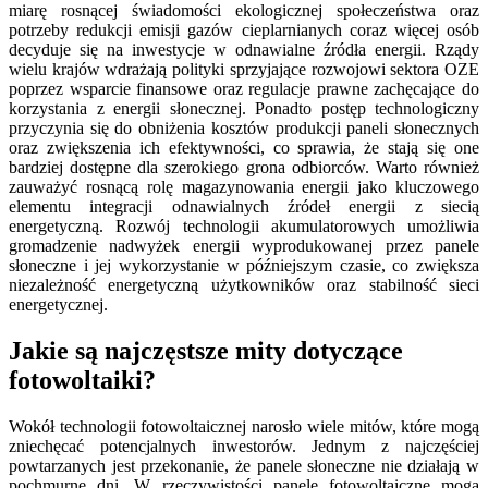
miarę rosnącej świadomości ekologicznej społeczeństwa oraz
potrzeby redukcji emisji gazów cieplarnianych coraz więcej osób
decyduje się na inwestycje w odnawialne źródła energii. Rządy
wielu krajów wdrażają polityki sprzyjające rozwojowi sektora OZE
poprzez wsparcie finansowe oraz regulacje prawne zachęcające do
korzystania z energii słonecznej. Ponadto postęp technologiczny
przyczynia się do obniżenia kosztów produkcji paneli słonecznych
oraz zwiększenia ich efektywności, co sprawia, że stają się one
bardziej dostępne dla szerokiego grona odbiorców. Warto również
zauważyć rosnącą rolę magazynowania energii jako kluczowego
elementu integracji odnawialnych źródeł energii z siecią
energetyczną. Rozwój technologii akumulatorowych umożliwia
gromadzenie nadwyżek energii wyprodukowanej przez panele
słoneczne i jej wykorzystanie w późniejszym czasie, co zwiększa
niezależność energetyczną użytkowników oraz stabilność sieci
energetycznej.
Jakie są najczęstsze mity dotyczące
fotowoltaiki?
Wokół technologii fotowoltaicznej narosło wiele mitów, które mogą
zniechęcać potencjalnych inwestorów. Jednym z najczęściej
powtarzanych jest przekonanie, że panele słoneczne nie działają w
pochmurne dni. W rzeczywistości panele fotowoltaiczne mogą