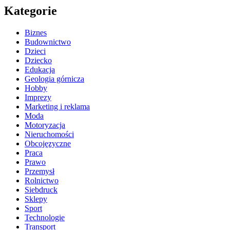
Kategorie
Biznes
Budownictwo
Dzieci
Dziecko
Edukacja
Geologia górnicza
Hobby
Imprezy
Marketing i reklama
Moda
Motoryzacja
Nieruchomości
Obcojęzyczne
Praca
Prawo
Przemysł
Rolnictwo
Siebdruck
Sklepy
Sport
Technologie
Transport