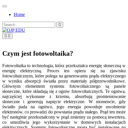
Skip
to
Home
content
Search
for:
OJP EDU
Czym jest fotowoltaika?
Fotowoltaika to technologia, która przekształca energię słoneczną w
energię elektryczną. Proces ten opiera się na zjawisku
fotowoltaicznym, które polega na generowaniu prądu elektrycznego
w wyniku absorpcji światła przez materiały półprzewodnikowe.
Głównym elementem systemu fotowoltaicznego są panele
słoneczne, które składają się z ogniw fotowoltaicznych. Te ogniwa,
najczęściej wykonane z krzemu, absorbują promieniowanie
słoneczne i generują napięcie elektryczne. W momencie, gdy
światło pada na ogniwo, jego energia powoduje uwolnienie
elektronów, co prowadzi do powstania prądu stałego. Prąd ten może
być następnie przekształcony w prąd zmienny za pomocą inwertera,
co umożliwia jego wykorzystanie w domowych instalacjach
elektrycznych. Systemy fotowoltaiczne mogą być instalowane na