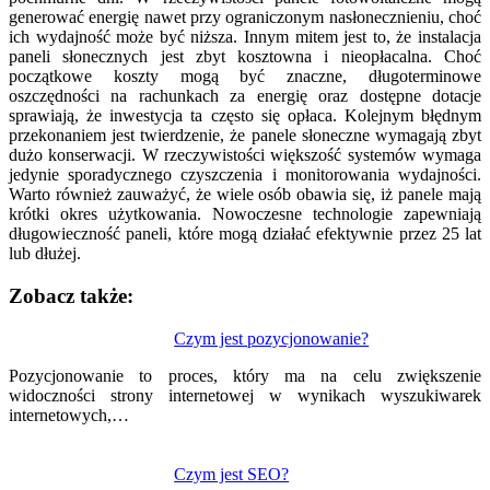
generować energię nawet przy ograniczonym nasłonecznieniu, choć
ich wydajność może być niższa. Innym mitem jest to, że instalacja
paneli słonecznych jest zbyt kosztowna i nieopłacalna. Choć
początkowe koszty mogą być znaczne, długoterminowe
oszczędności na rachunkach za energię oraz dostępne dotacje
sprawiają, że inwestycja ta często się opłaca. Kolejnym błędnym
przekonaniem jest twierdzenie, że panele słoneczne wymagają zbyt
dużo konserwacji. W rzeczywistości większość systemów wymaga
jedynie sporadycznego czyszczenia i monitorowania wydajności.
Warto również zauważyć, że wiele osób obawia się, iż panele mają
krótki okres użytkowania. Nowoczesne technologie zapewniają
długowieczność paneli, które mogą działać efektywnie przez 25 lat
lub dłużej.
Zobacz także:
Nawigacja
Czym jest pozycjonowanie?
wpisu
Pozycjonowanie to proces, który ma na celu zwiększenie
widoczności strony internetowej w wynikach wyszukiwarek
internetowych,…
Czym jest SEO?