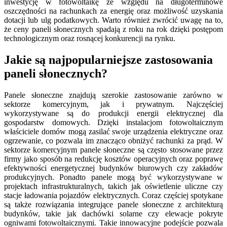
inwestycję w fotowoltaikę ze względu na długoterminowe
oszczędności na rachunkach za energię oraz możliwość uzyskania
dotacji lub ulg podatkowych. Warto również zwrócić uwagę na to,
że ceny paneli słonecznych spadają z roku na rok dzięki postępom
technologicznym oraz rosnącej konkurencji na rynku.
Jakie są najpopularniejsze zastosowania
paneli słonecznych?
Panele słoneczne znajdują szerokie zastosowanie zarówno w
sektorze komercyjnym, jak i prywatnym. Najczęściej
wykorzystywane są do produkcji energii elektrycznej dla
gospodarstw domowych. Dzięki instalacjom fotowoltaicznym
właściciele domów mogą zasilać swoje urządzenia elektryczne oraz
ogrzewanie, co pozwala im znacząco obniżyć rachunki za prąd. W
sektorze komercyjnym panele słoneczne są często stosowane przez
firmy jako sposób na redukcję kosztów operacyjnych oraz poprawę
efektywności energetycznej budynków biurowych czy zakładów
produkcyjnych. Ponadto panele mogą być wykorzystywane w
projektach infrastrukturalnych, takich jak oświetlenie uliczne czy
stacje ładowania pojazdów elektrycznych. Coraz częściej spotykane
są także rozwiązania integrujące panele słoneczne z architekturą
budynków, takie jak dachówki solarne czy elewacje pokryte
ogniwami fotowoltaicznymi. Takie innowacyjne podejście pozwala