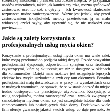
ściereczkę alkoholem i przetrzeć zabrudzone miejsca. W przypadku
osadów mineralnych, takich jak kamień czy rdza, można spróbować
zastosować ocet lub sok z cytryny – ich kwasowość skutecznie
rozpuszcza trudne zanieczyszczenia. Ważne jest jednak, aby przed
zastosowaniem jakiejkolwiek metody przetestować ją na mało
widocznej części szyby, aby upewnić się, że nie uszkodzi ona
powierzchni.
Jakie są zalety korzystania z
profesjonalnych usług mycia okien?
Korzystanie z profesjonalnych usług mycia okien ma wiele zalet,
które mogą przekonać do podjęcia takiej decyzji. Przede wszystkim
profesjonaliści dysponują odpowiednim sprzętem oraz środkami
czyszczącymi, które są skuteczniejsze niż te dostępne w sklepach
dla konsumentów. Dzięki temu możliwe jest osiągnięcie lepszych
efektów bez ryzyka uszkodzenia szyb czy ram okiennych. Ponadto
profesjonaliści mają doświadczenie w pracy na wysokościach oraz
w trudnych warunkach, co sprawia, że są w stanie dotrzeć do miejsc
trudno dostępnych dla przeciętnego użytkownika. Korzystając z
usług specjalistów, można zaoszczędzić czas i wysiłek związany z
samodzielnym myciem okien, co jest szczególnie istotne dla osób
zapracowanych lub posiadających duże domy. Dodatkowo wiele
firm oferuje gwarancję jakości swoich usług, co daje pewność, że