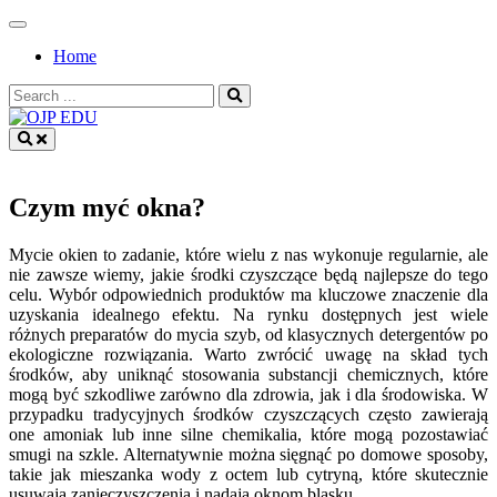
Skip
to
Home
content
Search
for:
OJP EDU
Czym myć okna?
Mycie okien to zadanie, które wielu z nas wykonuje regularnie, ale
nie zawsze wiemy, jakie środki czyszczące będą najlepsze do tego
celu. Wybór odpowiednich produktów ma kluczowe znaczenie dla
uzyskania idealnego efektu. Na rynku dostępnych jest wiele
różnych preparatów do mycia szyb, od klasycznych detergentów po
ekologiczne rozwiązania. Warto zwrócić uwagę na skład tych
środków, aby uniknąć stosowania substancji chemicznych, które
mogą być szkodliwe zarówno dla zdrowia, jak i dla środowiska. W
przypadku tradycyjnych środków czyszczących często zawierają
one amoniak lub inne silne chemikalia, które mogą pozostawiać
smugi na szkle. Alternatywnie można sięgnąć po domowe sposoby,
takie jak mieszanka wody z octem lub cytryną, które skutecznie
usuwają zanieczyszczenia i nadają oknom blasku.