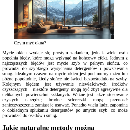
Czym myć okna?
Mycie okien wydaje się prostym zadaniem, jednak wiele osób
popełnia błędy, które mogą wpłynąć na końcowy efekt. Jednym z
najczęstszych błędów jest mycie szyb w pełnym słońcu, co
prowadzi do szybkiego wysychania detergentów i powstawania
smug. Idealnym czasem na mycie okien jest pochmurny dzień lub
późne popołudnie, kiedy słońce nie świeci bezpośrednio na szyby.
Kolejnym błędem jest używanie niewłaściwych środków
czyszczących – niektóre detergenty mogą być zbyt agresywne dla
delikatnych powierzchni szklanych. Ważne jest także stosowanie
czystych narzędzi; brudne ściereczki mogą przenosić
zanieczyszczenia zamiast je usuwać. Ponadto wielu ludzi zapomina
o dokładnym spłukaniu detergentów po umyciu szyb, co może
prowadzić do osadów i smug.
Jakie naturalne metody można