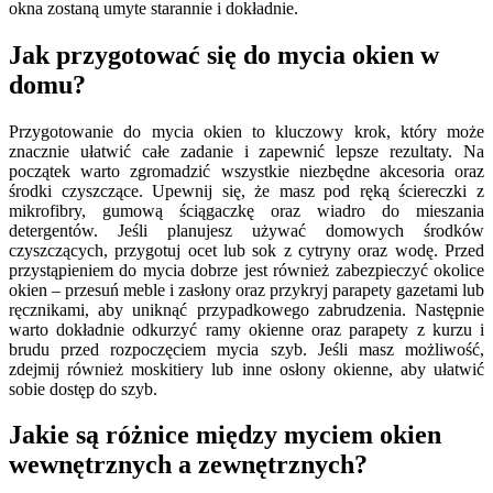
okna zostaną umyte starannie i dokładnie.
Jak przygotować się do mycia okien w
domu?
Przygotowanie do mycia okien to kluczowy krok, który może
znacznie ułatwić całe zadanie i zapewnić lepsze rezultaty. Na
początek warto zgromadzić wszystkie niezbędne akcesoria oraz
środki czyszczące. Upewnij się, że masz pod ręką ściereczki z
mikrofibry, gumową ściągaczkę oraz wiadro do mieszania
detergentów. Jeśli planujesz używać domowych środków
czyszczących, przygotuj ocet lub sok z cytryny oraz wodę. Przed
przystąpieniem do mycia dobrze jest również zabezpieczyć okolice
okien – przesuń meble i zasłony oraz przykryj parapety gazetami lub
ręcznikami, aby uniknąć przypadkowego zabrudzenia. Następnie
warto dokładnie odkurzyć ramy okienne oraz parapety z kurzu i
brudu przed rozpoczęciem mycia szyb. Jeśli masz możliwość,
zdejmij również moskitiery lub inne osłony okienne, aby ułatwić
sobie dostęp do szyb.
Jakie są różnice między myciem okien
wewnętrznych a zewnętrznych?