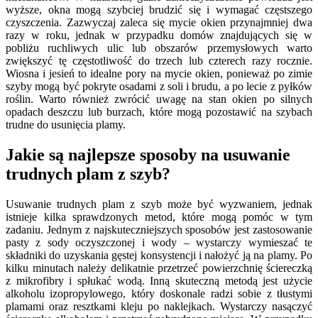
wyższe, okna mogą szybciej brudzić się i wymagać częstszego
czyszczenia. Zazwyczaj zaleca się mycie okien przynajmniej dwa
razy w roku, jednak w przypadku domów znajdujących się w
pobliżu ruchliwych ulic lub obszarów przemysłowych warto
zwiększyć tę częstotliwość do trzech lub czterech razy rocznie.
Wiosna i jesień to idealne pory na mycie okien, ponieważ po zimie
szyby mogą być pokryte osadami z soli i brudu, a po lecie z pyłków
roślin. Warto również zwrócić uwagę na stan okien po silnych
opadach deszczu lub burzach, które mogą pozostawić na szybach
trudne do usunięcia plamy.
Jakie są najlepsze sposoby na usuwanie
trudnych plam z szyb?
Usuwanie trudnych plam z szyb może być wyzwaniem, jednak
istnieje kilka sprawdzonych metod, które mogą pomóc w tym
zadaniu. Jednym z najskuteczniejszych sposobów jest zastosowanie
pasty z sody oczyszczonej i wody – wystarczy wymieszać te
składniki do uzyskania gęstej konsystencji i nałożyć ją na plamy. Po
kilku minutach należy delikatnie przetrzeć powierzchnię ściereczką
z mikrofibry i spłukać wodą. Inną skuteczną metodą jest użycie
alkoholu izopropylowego, który doskonale radzi sobie z tłustymi
plamami oraz resztkami kleju po naklejkach. Wystarczy nasączyć