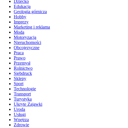
Dziecko
Edukacja
Geologia górnicza
Hobby
Imprezy
Marketing i reklama
Moda
Motoryzacja
Nieruchomości
Obcojęzyczne
Praca
Prawo
Przemysł
Rolnictwo
Siebdruck
Sklepy
Sport
Technologie
Transport
Turystyka
Ukryte Zajawki
Uroda
Usługi
Wnętrza
Zdrowie