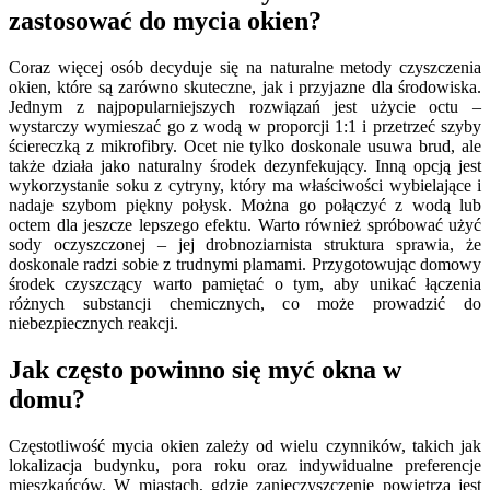
zastosować do mycia okien?
Coraz więcej osób decyduje się na naturalne metody czyszczenia
okien, które są zarówno skuteczne, jak i przyjazne dla środowiska.
Jednym z najpopularniejszych rozwiązań jest użycie octu –
wystarczy wymieszać go z wodą w proporcji 1:1 i przetrzeć szyby
ściereczką z mikrofibry. Ocet nie tylko doskonale usuwa brud, ale
także działa jako naturalny środek dezynfekujący. Inną opcją jest
wykorzystanie soku z cytryny, który ma właściwości wybielające i
nadaje szybom piękny połysk. Można go połączyć z wodą lub
octem dla jeszcze lepszego efektu. Warto również spróbować użyć
sody oczyszczonej – jej drobnoziarnista struktura sprawia, że
doskonale radzi sobie z trudnymi plamami. Przygotowując domowy
środek czyszczący warto pamiętać o tym, aby unikać łączenia
różnych substancji chemicznych, co może prowadzić do
niebezpiecznych reakcji.
Jak często powinno się myć okna w
domu?
Częstotliwość mycia okien zależy od wielu czynników, takich jak
lokalizacja budynku, pora roku oraz indywidualne preferencje
mieszkańców. W miastach, gdzie zanieczyszczenie powietrza jest