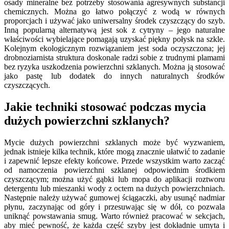
osady mineralne bez potrzeby stosowania agresywnych substancji
chemicznych. Można go łatwo połączyć z wodą w równych
proporcjach i używać jako uniwersalny środek czyszczący do szyb.
Inną popularną alternatywą jest sok z cytryny – jego naturalne
właściwości wybielające pomagają uzyskać piękny połysk na szkle.
Kolejnym ekologicznym rozwiązaniem jest soda oczyszczona; jej
drobnoziarnista struktura doskonale radzi sobie z trudnymi plamami
bez ryzyka uszkodzenia powierzchni szklanych. Można ją stosować
jako pastę lub dodatek do innych naturalnych środków
czyszczących.
Jakie techniki stosować podczas mycia
dużych powierzchni szklanych?
Mycie dużych powierzchni szklanych może być wyzwaniem,
jednak istnieje kilka technik, które mogą znacznie ułatwić to zadanie
i zapewnić lepsze efekty końcowe. Przede wszystkim warto zacząć
od namoczenia powierzchni szklanej odpowiednim środkiem
czyszczącym; można użyć gąbki lub mopa do aplikacji roztworu
detergentu lub mieszanki wody z octem na dużych powierzchniach.
Następnie należy używać gumowej ściągaczki, aby usunąć nadmiar
płynu, zaczynając od góry i przesuwając się w dół, co pozwala
uniknąć powstawania smug. Warto również pracować w sekcjach,
aby mieć pewność, że każda część szyby jest dokładnie umyta i