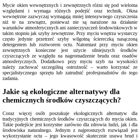
Mycie okien wewnętrznych i zewnętrznych różni się pod wieloma
względami i wymaga różnych podejść oraz technik. Okna
wewnętrzne zazwyczaj wymagają mniej intensywnego czyszczenia
niż te na zewnątrz, ponieważ nie są narażone na działanie
warunków atmosferycznych ani zanieczyszczeń środowiskowych w
takim stopniu jak szyby zewnętrzne. Przy myciu wnętrza wystarczy
często jedynie przetrzeć szyby wilgotną ściereczką nasączoną
detergentem lub roztworem octu. Natomiast przy myciu okien
zewnętrznych konieczne jest użycie silniejszych środków
czyszczących ze względu na nagromadzenie brudu oraz osadów
atmosferycznych. Dodatkowo przy myciu szyb na wysokości
należy zachować szczególną ostrożność – warto korzystać ze
specjalistycznego sprzętu lub zatrudnić profesjonalistów do tego
zadania.
Jakie są ekologiczne alternatywy dla
chemicznych środków czyszczących?
Coraz więcej osób poszukuje ekologicznych alternatyw dla
tradycyjnych chemicznych środków czyszczących do mycia okien.
Takie podejście jest korzystne zarówno dla zdrowia ludzi, jak i dla
środowiska naturalnego. Jednym z najprostszych rozwiązań jest
wykorzystanie octu – jego kwasowość skutecznie usuwa brud i