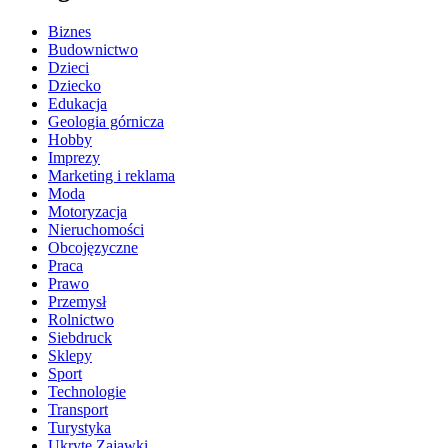
Biznes
Budownictwo
Dzieci
Dziecko
Edukacja
Geologia górnicza
Hobby
Imprezy
Marketing i reklama
Moda
Motoryzacja
Nieruchomości
Obcojęzyczne
Praca
Prawo
Przemysł
Rolnictwo
Siebdruck
Sklepy
Sport
Technologie
Transport
Turystyka
Ukryte Zajawki