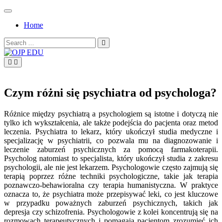
Skip
to
Home
content
Search
for:
OJP EDU
Czym różni się psychiatra od psychologa?
Różnice między psychiatrą a psychologiem są istotne i dotyczą nie
tylko ich wykształcenia, ale także podejścia do pacjenta oraz metod
leczenia. Psychiatra to lekarz, który ukończył studia medyczne i
specjalizację w psychiatrii, co pozwala mu na diagnozowanie i
leczenie zaburzeń psychicznych za pomocą farmakoterapii.
Psycholog natomiast to specjalista, który ukończył studia z zakresu
psychologii, ale nie jest lekarzem. Psychologowie często zajmują się
terapią poprzez różne techniki psychologiczne, takie jak terapia
poznawczo-behawioralna czy terapia humanistyczna. W praktyce
oznacza to, że psychiatra może przepisywać leki, co jest kluczowe
w przypadku poważnych zaburzeń psychicznych, takich jak
depresja czy schizofrenia. Psychologowie z kolei koncentrują się na
rozmowach terapeutycznych i pomagają pacjentom zrozumieć ich