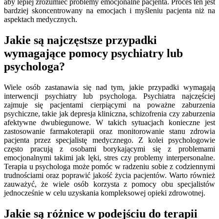
aby lepiej zrozumieć problemy emocjonalne pacjenta. Proces ten jest
bardziej skoncentrowany na emocjach i myśleniu pacjenta niż na
aspektach medycznych.
Jakie są najczęstsze przypadki
wymagające pomocy psychiatry lub
psychologa?
Wiele osób zastanawia się nad tym, jakie przypadki wymagają
interwencji psychiatry lub psychologa. Psychiatra najczęściej
zajmuje się pacjentami cierpiącymi na poważne zaburzenia
psychiczne, takie jak depresja kliniczna, schizofrenia czy zaburzenia
afektywne dwubiegunowe. W takich sytuacjach konieczne jest
zastosowanie farmakoterapii oraz monitorowanie stanu zdrowia
pacjenta przez specjalistę medycznego. Z kolei psychologowie
często pracują z osobami borykającymi się z problemami
emocjonalnymi takimi jak lęki, stres czy problemy interpersonalne.
Terapia u psychologa może pomóc w radzeniu sobie z codziennymi
trudnościami oraz poprawić jakość życia pacjentów. Warto również
zauważyć, że wiele osób korzysta z pomocy obu specjalistów
jednocześnie w celu uzyskania kompleksowej opieki zdrowotnej.
Jakie są różnice w podejściu do terapii