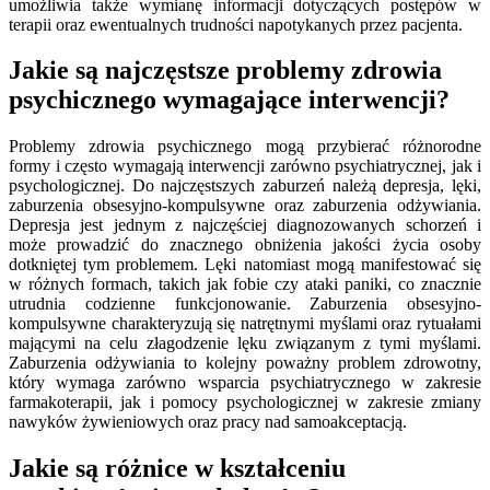
umożliwia także wymianę informacji dotyczących postępów w
terapii oraz ewentualnych trudności napotykanych przez pacjenta.
Jakie są najczęstsze problemy zdrowia
psychicznego wymagające interwencji?
Problemy zdrowia psychicznego mogą przybierać różnorodne
formy i często wymagają interwencji zarówno psychiatrycznej, jak i
psychologicznej. Do najczęstszych zaburzeń należą depresja, lęki,
zaburzenia obsesyjno-kompulsywne oraz zaburzenia odżywiania.
Depresja jest jednym z najczęściej diagnozowanych schorzeń i
może prowadzić do znacznego obniżenia jakości życia osoby
dotkniętej tym problemem. Lęki natomiast mogą manifestować się
w różnych formach, takich jak fobie czy ataki paniki, co znacznie
utrudnia codzienne funkcjonowanie. Zaburzenia obsesyjno-
kompulsywne charakteryzują się natrętnymi myślami oraz rytuałami
mającymi na celu złagodzenie lęku związanym z tymi myślami.
Zaburzenia odżywiania to kolejny poważny problem zdrowotny,
który wymaga zarówno wsparcia psychiatrycznego w zakresie
farmakoterapii, jak i pomocy psychologicznej w zakresie zmiany
nawyków żywieniowych oraz pracy nad samoakceptacją.
Jakie są różnice w kształceniu