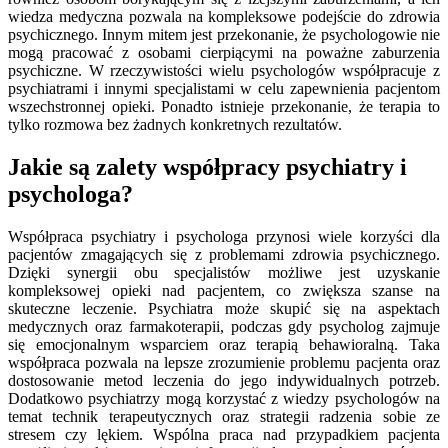
wiedza medyczna pozwala na kompleksowe podejście do zdrowia
psychicznego. Innym mitem jest przekonanie, że psychologowie nie
mogą pracować z osobami cierpiącymi na poważne zaburzenia
psychiczne. W rzeczywistości wielu psychologów współpracuje z
psychiatrami i innymi specjalistami w celu zapewnienia pacjentom
wszechstronnej opieki. Ponadto istnieje przekonanie, że terapia to
tylko rozmowa bez żadnych konkretnych rezultatów.
Jakie są zalety współpracy psychiatry i
psychologa?
Współpraca psychiatry i psychologa przynosi wiele korzyści dla
pacjentów zmagających się z problemami zdrowia psychicznego.
Dzięki synergii obu specjalistów możliwe jest uzyskanie
kompleksowej opieki nad pacjentem, co zwiększa szanse na
skuteczne leczenie. Psychiatra może skupić się na aspektach
medycznych oraz farmakoterapii, podczas gdy psycholog zajmuje
się emocjonalnym wsparciem oraz terapią behawioralną. Taka
współpraca pozwala na lepsze zrozumienie problemu pacjenta oraz
dostosowanie metod leczenia do jego indywidualnych potrzeb.
Dodatkowo psychiatrzy mogą korzystać z wiedzy psychologów na
temat technik terapeutycznych oraz strategii radzenia sobie ze
stresem czy lękiem. Wspólna praca nad przypadkiem pacjenta