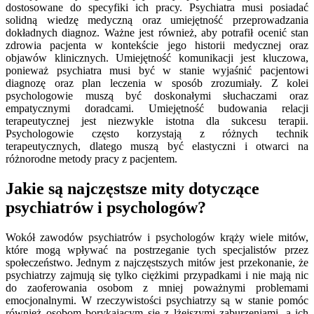
dostosowane do specyfiki ich pracy. Psychiatra musi posiadać
solidną wiedzę medyczną oraz umiejętność przeprowadzania
dokładnych diagnoz. Ważne jest również, aby potrafił ocenić stan
zdrowia pacjenta w kontekście jego historii medycznej oraz
objawów klinicznych. Umiejętność komunikacji jest kluczowa,
ponieważ psychiatra musi być w stanie wyjaśnić pacjentowi
diagnozę oraz plan leczenia w sposób zrozumiały. Z kolei
psychologowie muszą być doskonałymi słuchaczami oraz
empatycznymi doradcami. Umiejętność budowania relacji
terapeutycznej jest niezwykle istotna dla sukcesu terapii.
Psychologowie często korzystają z różnych technik
terapeutycznych, dlatego muszą być elastyczni i otwarci na
różnorodne metody pracy z pacjentem.
Jakie są najczęstsze mity dotyczące
psychiatrów i psychologów?
Wokół zawodów psychiatrów i psychologów krąży wiele mitów,
które mogą wpływać na postrzeganie tych specjalistów przez
społeczeństwo. Jednym z najczęstszych mitów jest przekonanie, że
psychiatrzy zajmują się tylko ciężkimi przypadkami i nie mają nic
do zaoferowania osobom z mniej poważnymi problemami
emocjonalnymi. W rzeczywistości psychiatrzy są w stanie pomóc
również osobom borykającym się z lżejszymi zaburzeniami, a ich