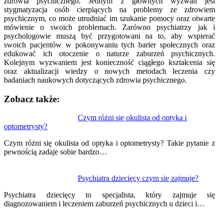
zdrowia psychicznego. Jednym z głównych wyzwań jest
stygmatyzacja osób cierpiących na problemy ze zdrowiem
psychicznym, co może utrudniać im szukanie pomocy oraz otwarte
mówienie o swoich problemach. Zarówno psychiatrzy jak i
psychologowie muszą być przygotowani na to, aby wspierać
swoich pacjentów w pokonywaniu tych barier społecznych oraz
edukować ich otoczenie o naturze zaburzeń psychicznych.
Kolejnym wyzwaniem jest konieczność ciągłego kształcenia się
oraz aktualizacji wiedzy o nowych metodach leczenia czy
badaniach naukowych dotyczących zdrowia psychicznego.
Zobacz także:
Nawigacja
Czym różni się okulista od optyka i
optometrysty?
wpisu
Czym różni się okulista od optyka i optometrysty? Takie pytanie z
pewnością zadaje sobie bardzo…
Psychiatra dziecięcy czym się zajmuje?
Psychiatra dziecięcy to specjalista, który zajmuje się
diagnozowaniem i leczeniem zaburzeń psychicznych u dzieci i…