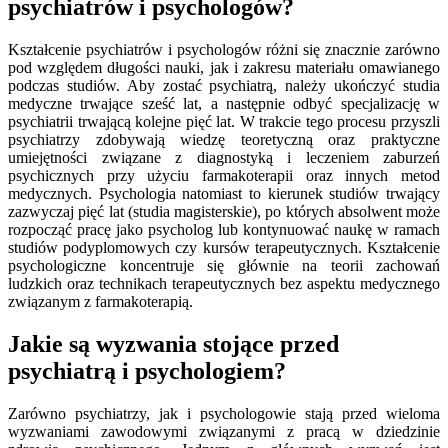
psychiatrów i psychologów?
Kształcenie psychiatrów i psychologów różni się znacznie zarówno
pod względem długości nauki, jak i zakresu materiału omawianego
podczas studiów. Aby zostać psychiatrą, należy ukończyć studia
medyczne trwające sześć lat, a następnie odbyć specjalizację w
psychiatrii trwającą kolejne pięć lat. W trakcie tego procesu przyszli
psychiatrzy zdobywają wiedzę teoretyczną oraz praktyczne
umiejętności związane z diagnostyką i leczeniem zaburzeń
psychicznych przy użyciu farmakoterapii oraz innych metod
medycznych. Psychologia natomiast to kierunek studiów trwający
zazwyczaj pięć lat (studia magisterskie), po których absolwent może
rozpocząć pracę jako psycholog lub kontynuować naukę w ramach
studiów podyplomowych czy kursów terapeutycznych. Kształcenie
psychologiczne koncentruje się głównie na teorii zachowań
ludzkich oraz technikach terapeutycznych bez aspektu medycznego
związanym z farmakoterapią.
Jakie są wyzwania stojące przed
psychiatrą i psychologiem?
Zarówno psychiatrzy, jak i psychologowie stają przed wieloma
wyzwaniami zawodowymi związanymi z pracą w dziedzinie