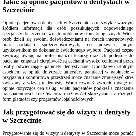
Jakie są opinie pacjentów o dentystach w
Szczecinie
Opinie pacjentów o dentystach w Szczecinie są niezwykle ważnym
źródłem informacji dla osób poszukujących odpowiedniego
specjalisty do leczenia swoich problemów stomatologicznych. Wiele
osób dzieli się swoimi doświadczeniami na forach internetowych
oraz portalach społecznościowych, co pozwala innym
użytkownikom na dokonanie świadomego wyboru. Pacjenci często
zwracają uwagę na profesjonalizm lekarzy oraz ich podejście do
pacjenta; empatia i cierpliwość są cechami wysoko cenionymi przez
osoby odwiedzające gabinety dentystyczne. Dodatkowo istotnym
aspektem są opinie dotyczące atmosfery panującej w gabinecie –
przyjazna i komfortowa przestrzeń może znacznie zmniejszyć stres
związany z wizytą u dentysty. Warto również zwrócić uwagę na
opinie dotyczące cen usług; wielu pacjentów podkreśla znaczenie
transparentności kosztów oraz możliwości skorzystania z różnych
form płatności czy programów lojalnościowych.
Jak przygotować się do wizyty u dentysty
w Szczecinie
Przygotowanie się do wizyty u dentysty w Szczecinie może pomóc