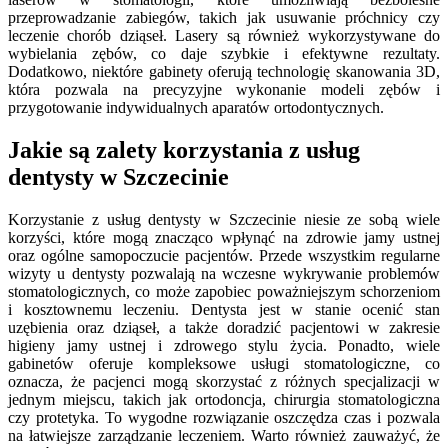
przeprowadzanie zabiegów, takich jak usuwanie próchnicy czy
leczenie chorób dziąseł. Lasery są również wykorzystywane do
wybielania zębów, co daje szybkie i efektywne rezultaty.
Dodatkowo, niektóre gabinety oferują technologię skanowania 3D,
która pozwala na precyzyjne wykonanie modeli zębów i
przygotowanie indywidualnych aparatów ortodontycznych.
Jakie są zalety korzystania z usług
dentysty w Szczecinie
Korzystanie z usług dentysty w Szczecinie niesie ze sobą wiele
korzyści, które mogą znacząco wpłynąć na zdrowie jamy ustnej
oraz ogólne samopoczucie pacjentów. Przede wszystkim regularne
wizyty u dentysty pozwalają na wczesne wykrywanie problemów
stomatologicznych, co może zapobiec poważniejszym schorzeniom
i kosztownemu leczeniu. Dentysta jest w stanie ocenić stan
uzębienia oraz dziąseł, a także doradzić pacjentowi w zakresie
higieny jamy ustnej i zdrowego stylu życia. Ponadto, wiele
gabinetów oferuje kompleksowe usługi stomatologiczne, co
oznacza, że pacjenci mogą skorzystać z różnych specjalizacji w
jednym miejscu, takich jak ortodoncja, chirurgia stomatologiczna
czy protetyka. To wygodne rozwiązanie oszczędza czas i pozwala
na łatwiejsze zarządzanie leczeniem. Warto również zauważyć, że