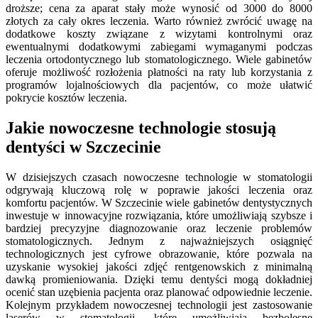
droższe; cena za aparat stały może wynosić od 3000 do 8000
złotych za cały okres leczenia. Warto również zwrócić uwagę na
dodatkowe koszty związane z wizytami kontrolnymi oraz
ewentualnymi dodatkowymi zabiegami wymaganymi podczas
leczenia ortodontycznego lub stomatologicznego. Wiele gabinetów
oferuje możliwość rozłożenia płatności na raty lub korzystania z
programów lojalnościowych dla pacjentów, co może ułatwić
pokrycie kosztów leczenia.
Jakie nowoczesne technologie stosują
dentyści w Szczecinie
W dzisiejszych czasach nowoczesne technologie w stomatologii
odgrywają kluczową rolę w poprawie jakości leczenia oraz
komfortu pacjentów. W Szczecinie wiele gabinetów dentystycznych
inwestuje w innowacyjne rozwiązania, które umożliwiają szybsze i
bardziej precyzyjne diagnozowanie oraz leczenie problemów
stomatologicznych. Jednym z najważniejszych osiągnięć
technologicznych jest cyfrowe obrazowanie, które pozwala na
uzyskanie wysokiej jakości zdjęć rentgenowskich z minimalną
dawką promieniowania. Dzięki temu dentyści mogą dokładniej
ocenić stan uzębienia pacjenta oraz planować odpowiednie leczenie.
Kolejnym przykładem nowoczesnej technologii jest zastosowanie
laserów w stomatologii, które umożliwiają bezbolesne