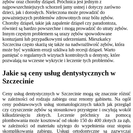
zębów oraz choroby dziąseł. Próchnica jest jednym z
najpowszechniejszych schorzeń jamy ustnej i dotyczy zarówno
dzieci, jak i dorosłych. Nieleczona może prowadzić do
poważniejszych problemów zdrowotnych oraz bólu zębów.
Choroby dziąseł, takie jak zapalenie dziąseł czy paradontoza,
również są bardzo powszechne i mogą prowadzić do utraty zębów.
Innym częstym problemem są urazy zębów spowodowane
kontuzjami lub przypadkowymi uderzeniami. Mieszkańcy
Szczecina często skarżą się także na nadwrażliwość zębów, która
może być wynikiem erozji szkliwa lub recesji dziąseł. Warto
pamiętać o regularnych wizytach kontrolnych u dentysty, które
pozwalają na wczesne wykrycie i leczenie tych problemów.
Jakie są ceny usług dentystycznych w
Szczecinie
Ceny usług dentystycznych w Szczecinie mogą się znacznie różnić
w zależności od rodzaju zabiegu oraz renomy gabinetu. Na ogół
ceny podstawowych usług stomatologicznych takich jak przegląd
czy czyszczenie zębów są stosunkowo przystępne i oscylują wokół
kilkudziesięciu złotych. Leczenie próchnicy za pomocą
plombowania może kosztować od około 150 do 400 złotych za ząb,
w zależności od materiału użytego do wypełnienia oraz stopnia
skomplikowania zabiegu. Usługi ortodontyczne są zazwyczaj