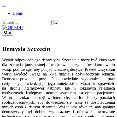
Skip
to
Home
content
Search
for:
OJP EDU
Dentysta Szczecin
Wybór odpowiedniego dentysty w Szczecinie może być kluczowy
dla zdrowia jamy ustnej. Istnieje wiele czynników, które warto
wziąć pod uwagę, aby podjąć właściwą decyzję. Przede wszystkim
warto zwrócić uwagę na kwalifikacje i doświadczenie lekarza.
Dentysta powinien posiadać odpowiednie wykształcenie oraz
certyfikaty potwierdzające jego umiejętności. Można to sprawdzić
na stronie internetowej gabinetu lub w lokalnych rejestrach
medycznych. Kolejnym istotnym aspektem jest opinia pacjentów.
Warto poszukać recenzji w internecie, na forach czy portalach
społecznościowych, aby dowiedzieć się, jakie są doświadczenia
innych osób z danym dentystą. Ważne jest również, aby gabinet
dentystyczny był dobrze wyposażony i oferował nowoczesne
technologie, co może znacząco wpłynąć na komfort leczenia.