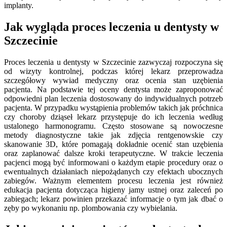
implanty.
Jak wygląda proces leczenia u dentysty w
Szczecinie
Proces leczenia u dentysty w Szczecinie zazwyczaj rozpoczyna się
od wizyty kontrolnej, podczas której lekarz przeprowadza
szczegółowy wywiad medyczny oraz ocenia stan uzębienia
pacjenta. Na podstawie tej oceny dentysta może zaproponować
odpowiedni plan leczenia dostosowany do indywidualnych potrzeb
pacjenta. W przypadku wystąpienia problemów takich jak próchnica
czy choroby dziąseł lekarz przystępuje do ich leczenia według
ustalonego harmonogramu. Często stosowane są nowoczesne
metody diagnostyczne takie jak zdjęcia rentgenowskie czy
skanowanie 3D, które pomagają dokładnie ocenić stan uzębienia
oraz zaplanować dalsze kroki terapeutyczne. W trakcie leczenia
pacjenci mogą być informowani o każdym etapie procedury oraz o
ewentualnych działaniach niepożądanych czy efektach ubocznych
zabiegów. Ważnym elementem procesu leczenia jest również
edukacja pacjenta dotycząca higieny jamy ustnej oraz zaleceń po
zabiegach; lekarz powinien przekazać informacje o tym jak dbać o
zęby po wykonaniu np. plombowania czy wybielania.