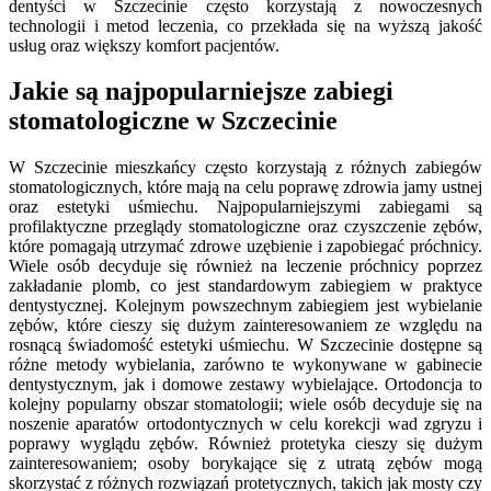
dentyści w Szczecinie często korzystają z nowoczesnych
technologii i metod leczenia, co przekłada się na wyższą jakość
usług oraz większy komfort pacjentów.
Jakie są najpopularniejsze zabiegi
stomatologiczne w Szczecinie
W Szczecinie mieszkańcy często korzystają z różnych zabiegów
stomatologicznych, które mają na celu poprawę zdrowia jamy ustnej
oraz estetyki uśmiechu. Najpopularniejszymi zabiegami są
profilaktyczne przeglądy stomatologiczne oraz czyszczenie zębów,
które pomagają utrzymać zdrowe uzębienie i zapobiegać próchnicy.
Wiele osób decyduje się również na leczenie próchnicy poprzez
zakładanie plomb, co jest standardowym zabiegiem w praktyce
dentystycznej. Kolejnym powszechnym zabiegiem jest wybielanie
zębów, które cieszy się dużym zainteresowaniem ze względu na
rosnącą świadomość estetyki uśmiechu. W Szczecinie dostępne są
różne metody wybielania, zarówno te wykonywane w gabinecie
dentystycznym, jak i domowe zestawy wybielające. Ortodoncja to
kolejny popularny obszar stomatologii; wiele osób decyduje się na
noszenie aparatów ortodontycznych w celu korekcji wad zgryzu i
poprawy wyglądu zębów. Również protetyka cieszy się dużym
zainteresowaniem; osoby borykające się z utratą zębów mogą
skorzystać z różnych rozwiązań protetycznych, takich jak mosty czy