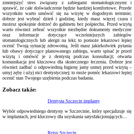
zmniejszyć stres związany z zabiegami stomatologicznymi i
sprawić, że całe doświadczenie będzie bardziej komfortowe. Przede
wszystkim warto umówić się na wizytę w dogodnym terminie;
dobrze jest wybrać dzień i godzinę, kiedy masz więcej czasu i
możesz spokojnie dotrzeć do gabinetu bez pośpiechu. Przed wizytą
warto również zebrać wszystkie niezbędne dokumenty medyczne
oraz informacje dotyczące wcześniejszych zabiegów
stomatologicznych lub alergii na leki; to pomoże lekarzowi lepiej
ocenić Twoją sytuację zdrowotną. Jeśli masz jakiekolwiek pytania
lub obawy dotyczące planowanego zabiegu, warto spisać je przed
wizytą i omówić je z dentystą podczas konsultacji; otwarta
komunikacja jest kluczowa dla skutecznego leczenia. Dobrze jest
również zadbać o odpowiednią higienę jamy ustnej przed wizytą –
umyj zęby i użyj nici dentystycznej; to może pomóc lekarzowi lepiej
ocenić stan Twojego uzębienia podczas badania.
Zobacz także:
Nawigacja
Dentysta Szczecin implanty
wpisu
Wybór odpowiedniego dentysty w Szczecinie, który specjalizuje się
w implantach, jest kluczowy dla uzyskania satysfakcjonujących…
Rejsy Szczecin