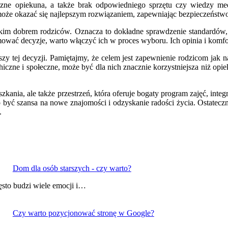
hiczne opiekuna, a także brak odpowiedniego sprzętu czy wiedzy m
 może okazać się najlepszym rozwiązaniem, zapewniając bezpieczeństw
im dobrem rodziców. Oznacza to dokładne sprawdzenie standardów, dos
jmować decyzje, warto włączyć ich w proces wyboru. Ich opinia i komf
y tej decyzji. Pamiętajmy, że celem jest zapewnienie rodzicom jak naj
ychiczne i społeczne, może być dla nich znacznie korzystniejsza niż
szkania, ale także przestrzeń, która oferuje bogaty program zajęć, int
to być szansa na nowe znajomości i odzyskanie radości życia. Ostatecz
.
Dom dla osób starszych - czy warto?
ęsto budzi wiele emocji i…
Czy warto pozycjonować stronę w Google?