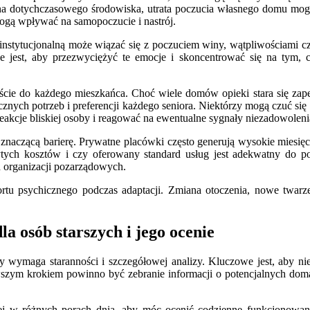
miana dotychczasowego środowiska, utrata poczucia własnego domu mo
mogą wpływać na samopoczucie i nastrój.
 instytucjonalną może wiązać się z poczuciem winy, wątpliwościami cz
est, aby przezwyciężyć te emocje i skoncentrować się na tym, co j
ejście do każdego mieszkańca. Choć wiele domów opieki stara się z
cznych potrzeb i preferencji każdego seniora. Niektórzy mogą czuć się
akcje bliskiej osoby i reagować na ewentualne sygnały niezadowoleni
aczącą barierę. Prywatne placówki często generują wysokie miesięcz
ytych kosztów i czy oferowany standard usług jest adekwatny do po
 organizacji pozarządowych.
ortu psychicznego podczas adaptacji. Zmiana otoczenia, nowe twarz
 osób starszych i jego ocenie
 wymaga staranności i szczegółowej analizy. Kluczowe jest, aby nie 
szym krokiem powinno być zebranie informacji o potencjalnych domach
ej w różnych porach dnia, aby móc ocenić codzienne funkcjonowani