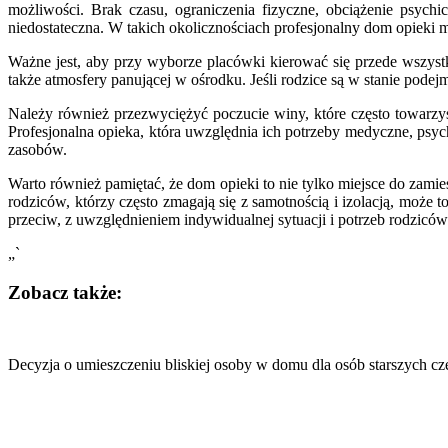
możliwości. Brak czasu, ograniczenia fizyczne, obciążenie psyc
niedostateczna. W takich okolicznościach profesjonalny dom opieki
Ważne jest, aby przy wyborze placówki kierować się przede wszystk
także atmosfery panującej w ośrodku. Jeśli rodzice są w stanie pode
Należy również przezwyciężyć poczucie winy, które często towarzysz
Profesjonalna opieka, która uwzględnia ich potrzeby medyczne, ps
zasobów.
Warto również pamiętać, że dom opieki to nie tylko miejsce do zamie
rodziców, którzy często zmagają się z samotnością i izolacją, może 
przeciw, z uwzględnieniem indywidualnej sytuacji i potrzeb rodziców
„`
Zobacz także:
Nawigacja
wpisu
Decyzja o umieszczeniu bliskiej osoby w domu dla osób starszych cz