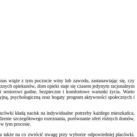
 nas wiąże z tym poczucie winy lub zawodu, zastanawiając się, czy
zycznych opiekunów, dom opieki staje się czasem jedynym racjonalnym
i seniorowi godne, bezpieczne i komfortowe warunki życia. Warto
yjną, psychologiczną oraz bogaty program aktywności społecznych i
cówki kładą nacisk na indywidualne potrzeby każdego mieszkańca,
wadzenie szczegółowego rozeznania, porównanie ofert różnych domów,
 w tym procesie.
y, a także na co zwrócić uwagę przy wyborze odpowiedniej placówki.