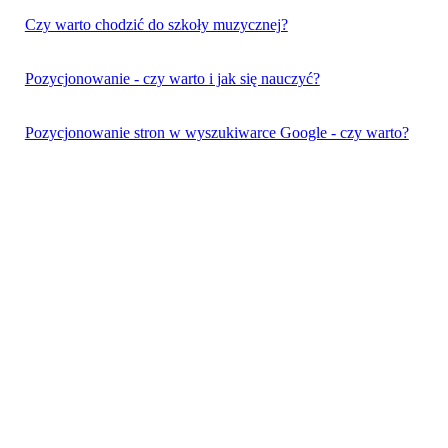
Czy warto chodzić do szkoły muzycznej?
Pozycjonowanie - czy warto i jak się nauczyć?
Pozycjonowanie stron w wyszukiwarce Google - czy warto?