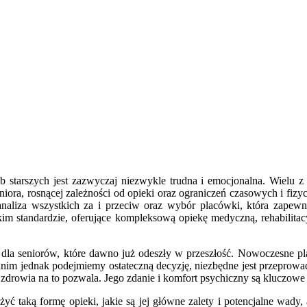
 starszych jest zazwyczaj niezwykle trudna i emocjonalna. Wielu z
eniora, rosnącej zależności od opieki oraz ograniczeń czasowych i fi
analiza wszystkich za i przeciw oraz wybór placówki, która zapewn
im standardzie, oferujące kompleksową opiekę medyczną, rehabilitac
la seniorów, które dawno już odeszły w przeszłość. Nowoczesne pla
Zanim jednak podejmiemy ostateczną decyzję, niezbędne jest przepro
 zdrowia na to pozwala. Jego zdanie i komfort psychiczny są kluczowe
ażyć taką formę opieki, jakie są jej główne zalety i potencjalne wad