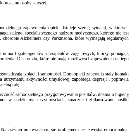
obrostanu osoby starszej.
zielnego zapewnienia opieki. Istnieje szereg sytuacji, w których
ga stałego, specjalistycznego nadzoru medycznego, którego nie jest
 chorobie Alzheimera czy Parkinsona, które wymagają regularnych
atrudnia fizjoterapeutów i terapeutów zajęciowych, którzy pomagają
mienia. Dla rodzin, które nie mają możliwości zapewnienia takiego
oświadczają izolacji i samotności. Dom opieki zapewnia stały kontakt
ja utrzymaniu aktywności umysłowej, zapobiega depresji i poprawia
telną rolę.
onieczność samodzielnego przygotowywania posiłków, dbania o higienę
oc w codziennych czynnościach, smaczne i zbilansowane posiłki
Najczęściej pojawiającym się problemem jest kwestia emocjonalna,