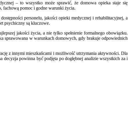
edycznej – to wszystko może sprawić, że domowa opieka staje się
o, fachową pomoc i godne warunki życia.
tępności personelu, jakości opieki medycznej i rehabilitacyjnej, a
ort psychiczny są kluczowe.
lepszej jakości życia, a nie tylko spełnienie formalnego obowiązku.
 opieka sprawowana w warunkach domowych, gdy brakuje odpowiednich
egrację z innymi mieszkańcami i możliwość utrzymania aktywności. Dla
na decyzja powinna być podjęta po dogłębnej analizie wszystkich za i