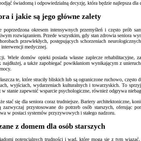
podjąć świadomą i odpowiedzialną decyzję, która będzie najlepsza dla d
a i jakie są jego główne zalety
 poprzedzona okresem intensywnych przemyśleń i często prób samod
liwym rozwiązaniem. Przede wszystkim, gdy stan zdrowia seniora wyma
obach przewlekłych, postępujących schorzeniach neurologicznych,
 interwencji medycznej.
cji. Wiele domów opieki posiada własne zaplecze rehabilitacyjne, z
najdłużej, a także zapobiegać powikłaniom wynikającym z unierucho
omocy.
zcza te, które straciły bliskich lub są ograniczone ruchowo, często d
ch, wyjściach, wydarzeniach kulturalnych i towarzyskich. To sprzy
est w stanie zapewnić wsparcie psychologiczne, również odgrywa niebaga
stać się dla seniora coraz trudniejsze. Bariery architektoniczne, k
zazwyczaj przystosowane do potrzeb osób starszych, oferując pom
stwa w postaci systemów przyzywowych i stałego nadzoru.
ązane z domem dla osób starszych
adomi potencjalnych trudności i wad, które mogą się z tym wiązać. 