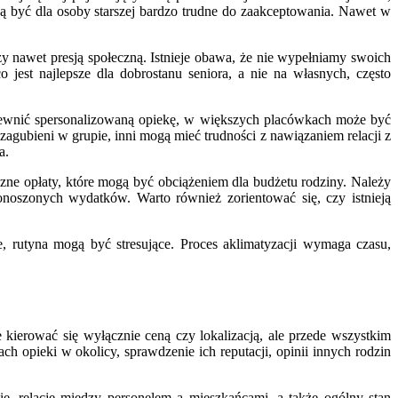
gą być dla osoby starszej bardzo trudne do zaakceptowania. Nawet w
y nawet presją społeczną. Istnieje obawa, że nie wypełniamy swoich
est najlepsze dla dobrostanu seniora, a nie na własnych, często
apewnić spersonalizowaną opiekę, w większych placówkach może być
 zagubieni w grupie, inni mogą mieć trudności z nawiązaniem relacji z
a.
ne opłaty, które mogą być obciążeniem dla budżetu rodziny. Należy
noszonych wydatków. Warto również zorientować się, czy istnieją
e, rutyna mogą być stresujące. Proces aklimatyzacji wymaga czasu,
kierować się wyłącznie ceną czy lokalizacją, ale przede wszystkim
 opieki w okolicy, sprawdzenie ich reputacji, opinii innych rodzin
e, relacje między personelem a mieszkańcami, a także ogólny stan