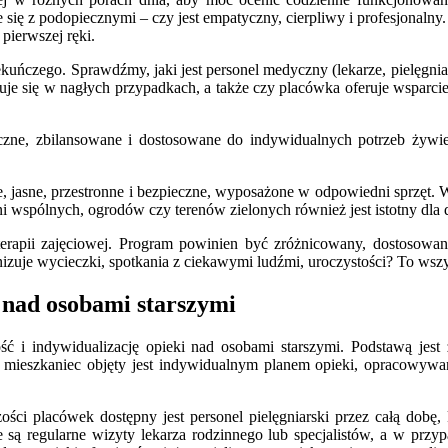
 się z podopiecznymi – czy jest empatyczny, cierpliwy i profesjonal
 pierwszej ręki.
uńczego. Sprawdźmy, jaki jest personel medyczny (lekarze, pielęgniar
je się w nagłych przypadkach, a także czy placówka oferuje wsparcie w 
czne, zbilansowane i dostosowane do indywidualnych potrzeb żywie
asne, przestronne i bezpieczne, wyposażone w odpowiedni sprzęt. Waż
ni wspólnych, ogrodów czy terenów zielonych również jest istotny dla
rapii zajęciowej. Program powinien być zróżnicowany, dostosowan
izuje wycieczki, spotkania z ciekawymi ludźmi, uroczystości? To wsz
 nad osobami starszymi
 i indywidualizację opieki nad osobami starszymi. Podstawą jest 
 mieszkaniec objęty jest indywidualnym planem opieki, opracowywany
i placówek dostępny jest personel pielęgniarski przez całą dobę, 
ne są regularne wizyty lekarza rodzinnego lub specjalistów, a w pr