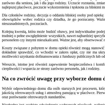
zarówno dla seniora, jak i dla jego rodziny. Uczucie rozstania, z
najlepszej placówce, poczucie wykorzenienia i tęsknota za bliskimi 
Dla członków rodziny, decyzja o oddaniu bliskiej osoby pod opiekę
obowiązków wobec rodzica czy dziadka, że go porzucamy. Ważne j
nieuzasadnionych, poczuciach.
Kolejną kwestią, która może budzić obawy, jest indywidualne pod
trudniej o pełne uwzględnienie wszystkich, nawet najbardziej specyfi
personelem czy innymi mieszkańcami. Ważne jest, aby obserwować re
Koszty związane z pobytem w domu opieki również mogą stanowić zn
dokładnie sprawdzić, co wchodzi w zakres opłat, czy nie ma ukr
możliwości uzyskania dofinansowania z funduszy publicznych lub od
Wreszcie, istotne jest również zapewnienie bezpieczeństwa i komf
cierpliwości i wsparcia ze strony zarówno personelu, jak i rodziny.
Na co zwrócić uwagę przy wyborze domu dla
Wybór odpowiedniego domu dla osób starszych jest procesem, który
jakością oferowanych usług i atmosferą panującą w placówce. Pierw
oraz porównanie oferowanych standardów.
Niezbędne jest osobiste odwiedzenie wybranych placówek, najlepi