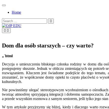
Skip
to
Home
content
Search
for:
OJP EDU
Dom dla osób starszych – czy warto?
„`html
Decyzja o umieszczeniu bliskiego członka rodziny w domu dla osób
postępujemy słusznie. Jednak w obliczu zmieniających się potrzeb s
rozwiązaniem. Kluczem jest świadome podejście do tego tematu, 
zrozumieć, że współczesne domy opieki to często placówki o wysok
kulturalnych.
Nie powinniśmy ulegać stereotypowym wyobrażeniom o ośrodkach d
tworząc atmosferę sprzyjającą integracji i dobremu samopoczuciu. 
a przede wszystkim rozmowa z samym seniorem, jeśli tylko jego stan
W tym artykule przyjrzymy się bliżej, kiedy i dlaczego warto rozw