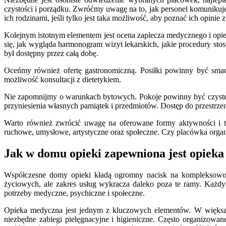
czystości i porządku. Zwróćmy uwagę na to, jak personel komunikuje
ich rodzinami, jeśli tylko jest taka możliwość, aby poznać ich opinie z
Kolejnym istotnym elementem jest ocena zaplecza medycznego i opiek
się, jak wygląda harmonogram wizyt lekarskich, jakie procedury stosu
był dostępny przez całą dobę.
Oceńmy również ofertę gastronomiczną. Posiłki powinny być sma
możliwość konsultacji z dietetykiem.
Nie zapomnijmy o warunkach bytowych. Pokoje powinny być czyste, j
przyniesienia własnych pamiątek i przedmiotów. Dostęp do przestrze
Warto również zwrócić uwagę na oferowane formy aktywności i te
ruchowe, umysłowe, artystyczne oraz społeczne. Czy placówka organ
Jak w domu opieki zapewniona jest opieka
Współczesne domy opieki kładą ogromny nacisk na kompleksowość
życiowych, ale zakres usług wykracza daleko poza te ramy. Każdy
potrzeby medyczne, psychiczne i społeczne.
Opieka medyczna jest jednym z kluczowych elementów. W większośc
niezbędne zabiegi pielęgnacyjne i higieniczne. Często organizowa