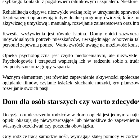
szybkiego kontaktu z pogotowiem ratunkowym i szpitalem. Niektóre do
Rehabilitacja odgrywa niezwykle ważną rolę w utrzymaniu sprawnośc
fizjoterapeuci opracowują indywidualne programy ćwiczeń, które p
aktywizację umysłową i manualną, rozwijanie zainteresowań oraz inte
Kwestia wyżywienia jest równie istotna. Domy opieki zazwycza
indywidualnych potrzeb mieszkańców, uwzględniając schorzenia ta
personel zapewnia pomoc. Warto zwrócić uwagę na możliwość konsulta
Opieka psychologiczna jest często niedocenianym, ale niezwykl
Psychologowie i terapeuci wspierają ich w radzeniu sobie z tru
terapeutyczne oraz grupy wsparcia.
Ważnym elementem jest również zapewnienie aktywności społecznej i
oglądanie filmów, czytanie książek, słuchanie muzyki, gry planszo
rozwijanie swoich pasji.
Dom dla osób starszych czy warto zdecydow
Decyzja o umieszczeniu rodziców w domu opieki jest jednym z najtr
opieki okazują się niewystarczające lub niemożliwe do zapewnieni
własnych oczekiwań czy poczucia obowiązku.
Gdy rodzice tracą samodzielność, wymagają stałej pomocy w codzienn