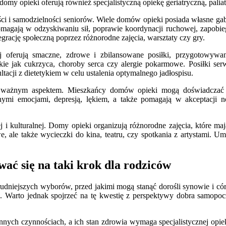
my opieki oferują również specjalistyczną opiekę geriatryczną, paliat
i i samodzielności seniorów. Wiele domów opieki posiada własne gab
omagają w odzyskiwaniu sił, poprawie koordynacji ruchowej, zapobie
grację społeczną poprzez różnorodne zajęcia, warsztaty czy gry.
j oferują smaczne, zdrowe i zbilansowane posiłki, przygotowyw
kie jak cukrzyca, choroby serca czy alergie pokarmowe. Posiłki ser
cji z dietetykiem w celu ustalenia optymalnego jadłospisu.
e ważnym aspektem. Mieszkańcy domów opieki mogą doświadczać st
dnymi emocjami, depresją, lękiem, a także pomagają w akceptacji n
 kulturalnej. Domy opieki organizują różnorodne zajęcia, które mają
we, ale także wycieczki do kina, teatru, czy spotkania z artystami. 
ać się na taki krok dla rodziców
udniejszych wyborów, przed jakimi mogą stanąć dorośli synowie i cór
a. Warto jednak spojrzeć na tę kwestię z perspektywy dobra samopoc
ych czynnościach, a ich stan zdrowia wymaga specjalistycznej opieki