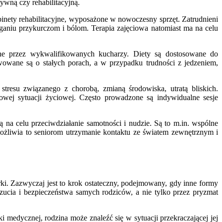
ywną czy rehabilitacyjną.
inety rehabilitacyjne, wyposażone w nowoczesny sprzęt. Zatrudnieni
ganiu przykurczom i bólom. Terapia zajęciowa natomiast ma na celu
ane przez wykwalifikowanych kucharzy. Diety są dostosowane do
wowane są o stałych porach, a w przypadku trudności z jedzeniem,
resu związanego z chorobą, zmianą środowiska, utratą bliskich.
owej sytuacji życiowej. Często prowadzone są indywidualne sesje
 na celu przeciwdziałanie samotności i nudzie. Są to m.in. wspólne
Umożliwia to seniorom utrzymanie kontaktu ze światem zewnętrznym i
ki. Zazwyczaj jest to krok ostateczny, podejmowany, gdy inne formy
zucia i bezpieczeństwa samych rodziców, a nie tylko przez pryzmat
 medycznej, rodzina może znaleźć się w sytuacji przekraczającej jej