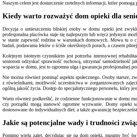
Naszym celem jest dostarczenie rzetelnych informacji, które pomogą 
Kiedy warto rozważyć dom opieki dla senior
Decyzja o umieszczeniu bliskiej osoby w domu opieki jest zwykle
profesjonalna placówka staje się najlepszym lub wręcz jedynym moż
w stanie zapewnić rodzina w warunkach domowych. Mowa tu o chor
badań, podawania leków o ściśle określonych porach, a czasem pilnej
Kolejnym istotnym czynnikiem jest potrzeba intensywnej rehabilita
seniorom odzyskać sprawność ruchową, utrzymać samodzielność jak 
wsparcia w domu, jest to ogromna ulga i gwarancja profesjonalnej p
Nie można również pominąć aspektu społecznego. Osoby starsze, zwłas
z rówieśnikami, możliwość uczestnictwa w zorganizowanych zajęcia
ogólną jakość życia. Dostęp do specjalistycznego personelu, który j
Warto również podkreślić, że codzienne funkcjonowanie w domu może 
czy porządki mogą stanowić ogromne wyzwanie. Domy opieki są 
dostosowane do indywidualnych diet, a także gwarancję bezpieczeń
Jakie są potencjalne wady i trudności zwi
Pomimo wielu zalet, decydując się na dom opieki, musimy być świ