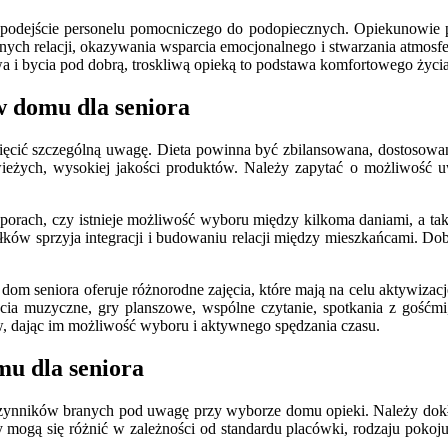
odejście personelu pomocniczego do podopiecznych. Opiekunowie po
ch relacji, okazywania wsparcia emocjonalnego i stwarzania atmosfe
 i bycia pod dobrą, troskliwą opieką to podstawa komfortowego życi
w domu dla seniora
ięcić szczególną uwagę. Dieta powinna być zbilansowana, dostosowa
ieżych, wysokiej jakości produktów. Należy zapytać o możliwość uw
 porach, czy istnieje możliwość wyboru między kilkoma daniami, a tak
ów sprzyja integracji i budowaniu relacji między mieszkańcami. Dobrz
om seniora oferuje różnorodne zajęcia, które mają na celu aktywizacj
ęcia muzyczne, gry planszowe, wspólne czytanie, spotkania z gośćmi,
, dając im możliwość wyboru i aktywnego spędzania czasu.
mu dla seniora
ynników branych pod uwagę przy wyborze domu opieki. Należy dokładn
 mogą się różnić w zależności od standardu placówki, rodzaju pokoj