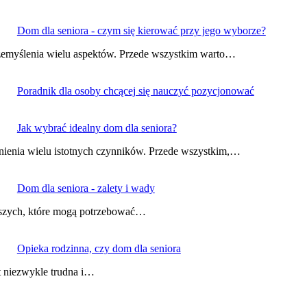
Dom dla seniora - czym się kierować przy jego wyborze?
zemyślenia wielu aspektów. Przede wszystkim warto…
Poradnik dla osoby chcącej się nauczyć pozycjonować
Jak wybrać idealny dom dla seniora?
nienia wielu istotnych czynników. Przede wszystkim,…
Dom dla seniora - zalety i wady
tarszych, które mogą potrzebować…
Opieka rodzinna, czy dom dla seniora
st niezwykle trudna i…