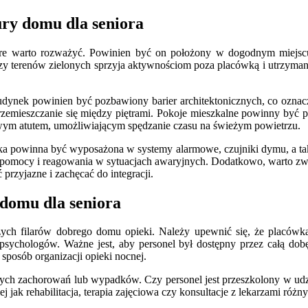
ury domu dla seniora
re warto rozważyć. Powinien być on położony w dogodnym miejscu, 
 czy terenów zielonych sprzyja aktywnościom poza placówką i utrzyman
Budynek powinien być pozbawiony barier architektonicznych, co oznac
rzemieszczanie się między piętrami. Pokoje mieszkalne powinny być 
owym atutem, umożliwiającym spędzanie czasu na świeżym powietrzu.
ka powinna być wyposażona w systemy alarmowe, czujniki dymu, a takż
j pomocy i reagowania w sytuacjach awaryjnych. Dodatkowo, warto zwr
 przyjazne i zachęcać do integracji.
domu dla seniora
zych filarów dobrego domu opieki. Należy upewnić się, że placówka 
 psychologów. Ważne jest, aby personel był dostępny przez całą do
 sposób organizacji opieki nocnej.
łych zachorowań lub wypadków. Czy personel jest przeszkolony w udz
jak rehabilitacja, terapia zajęciowa czy konsultacje z lekarzami różny