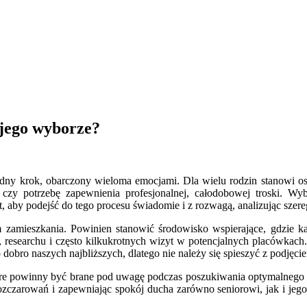
 jego wyborze?
udny krok, obarczony wieloma emocjami. Dla wielu rodzin stanowi os
czy potrzebę zapewnienia profesjonalnej, całodobowej troski. Wy
t, aby podejść do tego procesu świadomie i z rozwagą, analizując szer
 zamieszkania. Powinien stanowić środowisko wspierające, gdzie ka
searchu i często kilkukrotnych wizyt w potencjalnych placówkach. P
obro naszych najbliższych, dlatego nie należy się spieszyć z podjęcie
które powinny być brane pod uwagę podczas poszukiwania optymalnego
czarowań i zapewniając spokój ducha zarówno seniorowi, jak i jego