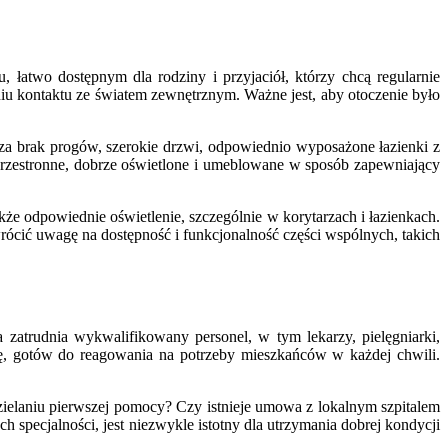
łatwo dostępnym dla rodziny i przyjaciół, którzy chcą regularnie
iu kontaktu ze światem zewnętrznym. Ważne jest, aby otoczenie było
za brak progów, szerokie drzwi, odpowiednio wyposażone łazienki z
przestronne, dobrze oświetlone i umeblowane w sposób zapewniający
e odpowiednie oświetlenie, szczególnie w korytarzach i łazienkach.
ócić uwagę na dostępność i funkcjonalność części wspólnych, takich
zatrudnia wykwalifikowany personel, w tym lekarzy, pielęgniarki,
bę, gotów do reagowania na potrzeby mieszkańców w każdej chwili.
ielaniu pierwszej pomocy? Czy istnieje umowa z lokalnym szpitalem
ch specjalności, jest niezwykle istotny dla utrzymania dobrej kondycji