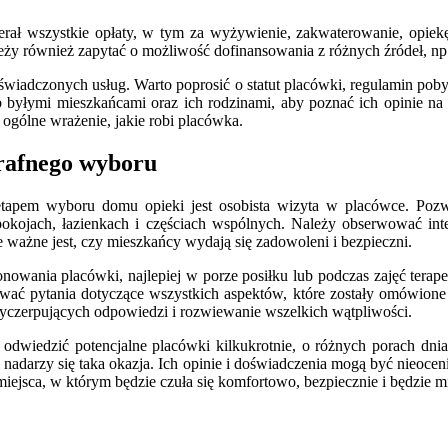
ał wszystkie opłaty, w tym za wyżywienie, zakwaterowanie, opiekę pi
Należy również zapytać o możliwość dofinansowania z różnych źródeł,
świadczonych usług. Warto poprosić o statut placówki, regulamin pobytu
byłymi mieszkańcami oraz ich rodzinami, aby poznać ich opinie na t
 ogólne wrażenie, jakie robi placówka.
trafnego wyboru
etapem wyboru domu opieki jest osobista wizyta w placówce. Pozw
kojach, łazienkach i częściach wspólnych. Należy obserwować inte
e ważne jest, czy mieszkańcy wydają się zadowoleni i bezpieczni.
owania placówki, najlepiej w porze posiłku lub podczas zajęć terap
ać pytania dotyczące wszystkich aspektów, które zostały omówione 
yczerpujących odpowiedzi i rozwiewanie wszelkich wątpliwości.
to odwiedzić potencjalne placówki kilkukrotnie, o różnych porach dn
 nadarzy się taka okazja. Ich opinie i doświadczenia mogą być nieocen
e miejsca, w którym będzie czuła się komfortowo, bezpiecznie i będzie