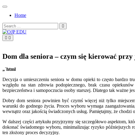
Skip
to
Home
content
Search
for:
OJP EDU
Dom dla seniora – czym się kierować przy
„`html
Decyzja o umieszczeniu seniora w domu opieki to często bardzo tr
względu na stan zdrowia podopiecznego, brak czasu opiekunów 
bezpieczeństwa i samopoczucia osoby starszej. Dlatego tak ważne jes
Dobry dom seniora powinien być czymś więcej niż tylko miejscem
warunki do godnego życia. Proces wyboru wymaga zaangażowania, re
wewnątrz oraz jakością świadczonych usług. Pamiętajmy, że chodzi o d
W dalszej części artykułu przyjrzymy się szczegółowo aspektom, 
dokonać świadomego wyboru, minimalizując ryzyko późniejszych roz
ten złożony proces decyzyjny.