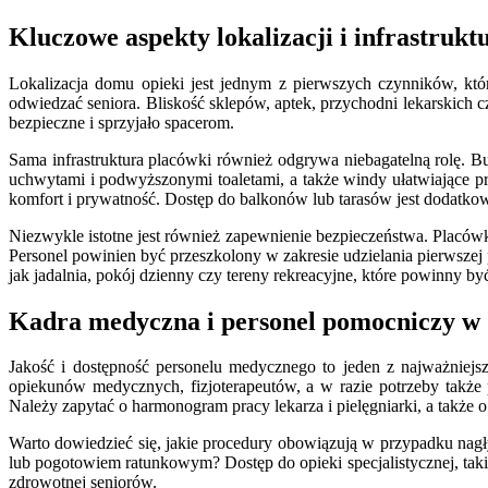
Kluczowe aspekty lokalizacji i infrastrukt
Lokalizacja domu opieki jest jednym z pierwszych czynników, któ
odwiedzać seniora. Bliskość sklepów, aptek, przychodni lekarskich
bezpieczne i sprzyjało spacerom.
Sama infrastruktura placówki również odgrywa niebagatelną rolę. 
uchwytami i podwyższonymi toaletami, a także windy ułatwiające p
komfort i prywatność. Dostęp do balkonów lub tarasów jest dodatk
Niezwykle istotne jest również zapewnienie bezpieczeństwa. Placów
Personel powinien być przeszkolony w zakresie udzielania pierwsze
jak jadalnia, pokój dzienny czy tereny rekreacyjne, które powinny być
Kadra medyczna i personel pomocniczy w 
Jakość i dostępność personelu medycznego to jeden z najważniejs
opiekunów medycznych, fizjoterapeutów, a w razie potrzeby także
Należy zapytać o harmonogram pracy lekarza i pielęgniarki, a także o
Warto dowiedzieć się, jakie procedury obowiązują w przypadku nag
lub pogotowiem ratunkowym? Dostęp do opieki specjalistycznej, takiej 
zdrowotnej seniorów.