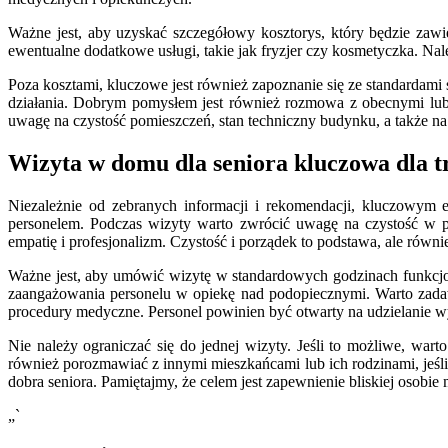
Ważne jest, aby uzyskać szczegółowy kosztorys, który będzie zawier
ewentualne dodatkowe usługi, takie jak fryzjer czy kosmetyczka. 
Poza kosztami, kluczowe jest również zapoznanie się ze standardami 
działania. Dobrym pomysłem jest również rozmowa z obecnymi lub 
uwagę na czystość pomieszczeń, stan techniczny budynku, a także na
Wizyta w domu dla seniora kluczowa dla 
Niezależnie od zebranych informacji i rekomendacji, kluczowym 
personelem. Podczas wizyty warto zwrócić uwagę na czystość w po
empatię i profesjonalizm. Czystość i porządek to podstawa, ale równi
Ważne jest, aby umówić wizytę w standardowych godzinach funkcjon
zaangażowania personelu w opiekę nad podopiecznymi. Warto zadaw
procedury medyczne. Personel powinien być otwarty na udzielanie w
Nie należy ograniczać się do jednej wizyty. Jeśli to możliwe, war
również porozmawiać z innymi mieszkańcami lub ich rodzinami, jeśli
dobra seniora. Pamiętajmy, że celem jest zapewnienie bliskiej osobi
„`