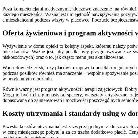
Poza kompetencjami medycznymi, kluczowe znaczenie ma również p
każdego mieszkańca. Ważna jest umiejętność nawiązywania pozytywny
a mieszkańcami podczas wizyty w placówce. Poczucie bezpieczeństwa
Oferta żywieniowa i program aktywności 
Wyżywienie w domu opieki to kolejny aspekt, któremu należy pośw
mieszkańców. Ważne jest, aby posiłki były przygotowywane ze św
niskosodowych) oraz o to, jak często menu jest aktualizowane.
Warto dowiedzieć się, czy placówka zapewnia posiłki o regularnych
podczas posiłków również ma znaczenie – wspólne spożywanie posiłk
w przyjemnym otoczeniu.
Równie ważny jest program aktywności i terapii zajęciowych. Dobry d
Mogą to być m.in. gimnastyka, spacery, warsztaty artystyczne, zaj
dopasowana do zainteresowań i możliwości poszczególnych seniorów
Koszty utrzymania i standardy usług w do
Kwestia kosztów utrzymania jest zazwyczaj jednym z kluczowych cz
w cenę miesięcznego pobytu, a za co trzeba dodatkowo płacić. Ceny
medycznych i opiekuńczych.