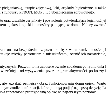
elęgniarską, terapię zajęciową, leki, artykuły higieniczne, a także
 np. z funduszy PFRON, MOPS lub ubezpieczenia zdrowotnego.
 oraz wszelkie certyfikaty i pozwolenia potwierdzające legalność jej
emat jakości opieki i atmosfery panującej w domu. Należy zwrócić
ala ona na bezpośrednie zapoznanie się z warunkami, atmosferą i
rakcje między personelem a mieszkańcami, ocenić ich nastawienie,
eutycznych. Pozwoli to na zaobserwowanie codziennego rytmu dnia i
wcześniej – od wyżywienia, przez program aktywności, po koszty i
ia, aby uzyskać pełniejszy obraz funkcjonowania domu opieki. Warto
ionym źródłem informacji, które pomogą podjąć najlepszą decyzję dla
 miała zapewnioną profesjonalną opiekę na najwyższym poziomie.