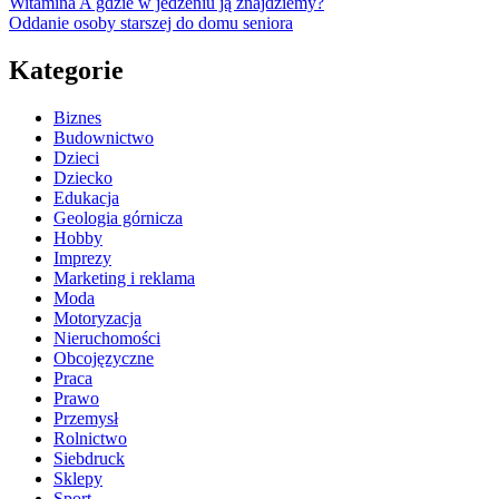
Witamina A gdzie w jedzeniu ją znajdziemy?
Oddanie osoby starszej do domu seniora
Kategorie
Biznes
Budownictwo
Dzieci
Dziecko
Edukacja
Geologia górnicza
Hobby
Imprezy
Marketing i reklama
Moda
Motoryzacja
Nieruchomości
Obcojęzyczne
Praca
Prawo
Przemysł
Rolnictwo
Siebdruck
Sklepy
Sport