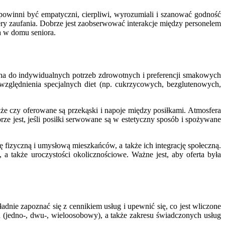
winni być empatyczni, cierpliwi, wyrozumiali i szanować godność
ry zaufania. Dobrze jest zaobserwować interakcje między personelem
a w domu seniora.
na do indywidualnych potrzeb zdrowotnych i preferencji smakowych
zględnienia specjalnych diet (np. cukrzycowych, bezglutenowych,
że czy oferowane są przekąski i napoje między posiłkami. Atmosfera
e jest, jeśli posiłki serwowane są w estetyczny sposób i spożywane
ę fizyczną i umysłową mieszkańców, a także ich integrację społeczną.
 a także uroczystości okolicznościowe. Ważne jest, aby oferta była
ie zapoznać się z cennikiem usług i upewnić się, co jest wliczone
u (jedno-, dwu-, wieloosobowy), a także zakresu świadczonych usług