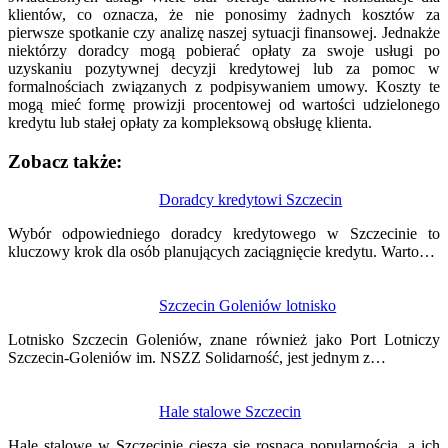
klientów, co oznacza, że nie ponosimy żadnych kosztów za
pierwsze spotkanie czy analizę naszej sytuacji finansowej. Jednakże
niektórzy doradcy mogą pobierać opłaty za swoje usługi po
uzyskaniu pozytywnej decyzji kredytowej lub za pomoc w
formalnościach związanych z podpisywaniem umowy. Koszty te
mogą mieć formę prowizji procentowej od wartości udzielonego
kredytu lub stałej opłaty za kompleksową obsługę klienta.
Zobacz także:
Nawigacja
Doradcy kredytowi Szczecin
wpisu
Wybór odpowiedniego doradcy kredytowego w Szczecinie to
kluczowy krok dla osób planujących zaciągnięcie kredytu. Warto…
Szczecin Goleniów lotnisko
Lotnisko Szczecin Goleniów, znane również jako Port Lotniczy
Szczecin-Goleniów im. NSZZ Solidarność, jest jednym z…
Hale stalowe Szczecin
Hale stalowe w Szczecinie cieszą się rosnącą popularnością, a ich