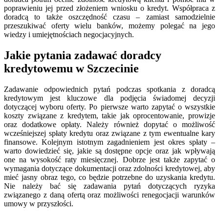
poprawieniu jej przed złożeniem wniosku o kredyt. Współpraca z
doradcą to także oszczędność czasu – zamiast samodzielnie
przeszukiwać oferty wielu banków, możemy polegać na jego
wiedzy i umiejętnościach negocjacyjnych.
Jakie pytania zadawać doradcy
kredytowemu w Szczecinie
Zadawanie odpowiednich pytań podczas spotkania z doradcą
kredytowym jest kluczowe dla podjęcia świadomej decyzji
dotyczącej wyboru oferty. Po pierwsze warto zapytać o wszystkie
koszty związane z kredytem, takie jak oprocentowanie, prowizje
oraz dodatkowe opłaty. Należy również dopytać o możliwość
wcześniejszej spłaty kredytu oraz związane z tym ewentualne kary
finansowe. Kolejnym istotnym zagadnieniem jest okres spłaty –
warto dowiedzieć się, jakie są dostępne opcje oraz jak wpływają
one na wysokość raty miesięcznej. Dobrze jest także zapytać o
wymagania dotyczące dokumentacji oraz zdolności kredytowej, aby
mieć jasny obraz tego, co będzie potrzebne do uzyskania kredytu.
Nie należy bać się zadawania pytań dotyczących ryzyka
związanego z daną ofertą oraz możliwości renegocjacji warunków
umowy w przyszłości.