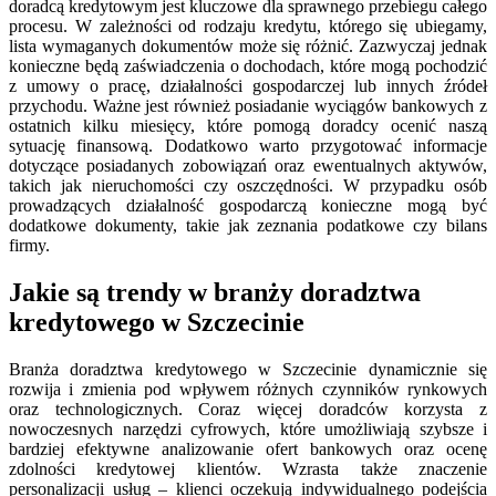
doradcą kredytowym jest kluczowe dla sprawnego przebiegu całego
procesu. W zależności od rodzaju kredytu, którego się ubiegamy,
lista wymaganych dokumentów może się różnić. Zazwyczaj jednak
konieczne będą zaświadczenia o dochodach, które mogą pochodzić
z umowy o pracę, działalności gospodarczej lub innych źródeł
przychodu. Ważne jest również posiadanie wyciągów bankowych z
ostatnich kilku miesięcy, które pomogą doradcy ocenić naszą
sytuację finansową. Dodatkowo warto przygotować informacje
dotyczące posiadanych zobowiązań oraz ewentualnych aktywów,
takich jak nieruchomości czy oszczędności. W przypadku osób
prowadzących działalność gospodarczą konieczne mogą być
dodatkowe dokumenty, takie jak zeznania podatkowe czy bilans
firmy.
Jakie są trendy w branży doradztwa
kredytowego w Szczecinie
Branża doradztwa kredytowego w Szczecinie dynamicznie się
rozwija i zmienia pod wpływem różnych czynników rynkowych
oraz technologicznych. Coraz więcej doradców korzysta z
nowoczesnych narzędzi cyfrowych, które umożliwiają szybsze i
bardziej efektywne analizowanie ofert bankowych oraz ocenę
zdolności kredytowej klientów. Wzrasta także znaczenie
personalizacji usług – klienci oczekują indywidualnego podejścia