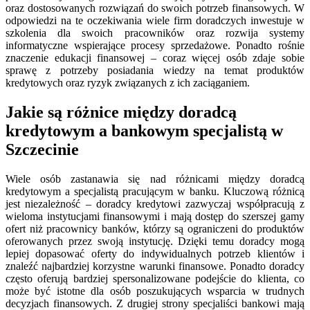
oraz dostosowanych rozwiązań do swoich potrzeb finansowych. W
odpowiedzi na te oczekiwania wiele firm doradczych inwestuje w
szkolenia dla swoich pracowników oraz rozwija systemy
informatyczne wspierające procesy sprzedażowe. Ponadto rośnie
znaczenie edukacji finansowej – coraz więcej osób zdaje sobie
sprawę z potrzeby posiadania wiedzy na temat produktów
kredytowych oraz ryzyk związanych z ich zaciąganiem.
Jakie są różnice między doradcą
kredytowym a bankowym specjalistą w
Szczecinie
Wiele osób zastanawia się nad różnicami między doradcą
kredytowym a specjalistą pracującym w banku. Kluczową różnicą
jest niezależność – doradcy kredytowi zazwyczaj współpracują z
wieloma instytucjami finansowymi i mają dostęp do szerszej gamy
ofert niż pracownicy banków, którzy są ograniczeni do produktów
oferowanych przez swoją instytucję. Dzięki temu doradcy mogą
lepiej dopasować oferty do indywidualnych potrzeb klientów i
znaleźć najbardziej korzystne warunki finansowe. Ponadto doradcy
często oferują bardziej spersonalizowane podejście do klienta, co
może być istotne dla osób poszukujących wsparcia w trudnych
decyzjach finansowych. Z drugiej strony specjaliści bankowi mają