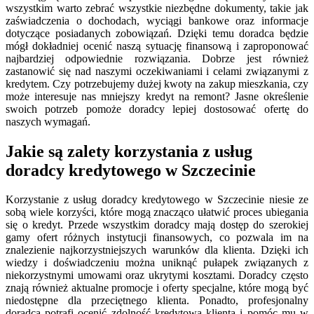
wszystkim warto zebrać wszystkie niezbędne dokumenty, takie jak
zaświadczenia o dochodach, wyciągi bankowe oraz informacje
dotyczące posiadanych zobowiązań. Dzięki temu doradca będzie
mógł dokładniej ocenić naszą sytuację finansową i zaproponować
najbardziej odpowiednie rozwiązania. Dobrze jest również
zastanowić się nad naszymi oczekiwaniami i celami związanymi z
kredytem. Czy potrzebujemy dużej kwoty na zakup mieszkania, czy
może interesuje nas mniejszy kredyt na remont? Jasne określenie
swoich potrzeb pomoże doradcy lepiej dostosować ofertę do
naszych wymagań.
Jakie są zalety korzystania z usług
doradcy kredytowego w Szczecinie
Korzystanie z usług doradcy kredytowego w Szczecinie niesie ze
sobą wiele korzyści, które mogą znacząco ułatwić proces ubiegania
się o kredyt. Przede wszystkim doradcy mają dostęp do szerokiej
gamy ofert różnych instytucji finansowych, co pozwala im na
znalezienie najkorzystniejszych warunków dla klienta. Dzięki ich
wiedzy i doświadczeniu można uniknąć pułapek związanych z
niekorzystnymi umowami oraz ukrytymi kosztami. Doradcy często
znają również aktualne promocje i oferty specjalne, które mogą być
niedostępne dla przeciętnego klienta. Ponadto, profesjonalny
doradca potrafi ocenić zdolność kredytową klienta i pomóc mu w