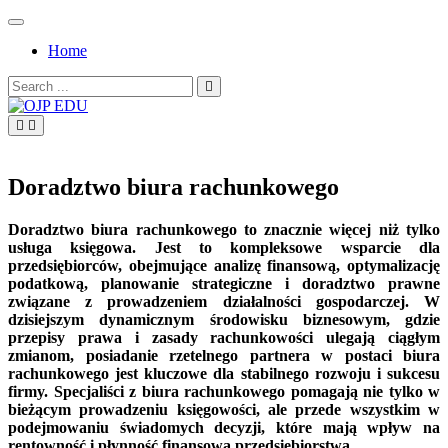
Skip
to
Home
content
Search
for:
OJP EDU
Doradztwo biura rachunkowego
Doradztwo biura rachunkowego to znacznie więcej niż tylko
usługa księgowa. Jest to kompleksowe wsparcie dla
przedsiębiorców, obejmujące analizę finansową, optymalizację
podatkową, planowanie strategiczne i doradztwo prawne
związane z prowadzeniem działalności gospodarczej. W
dzisiejszym dynamicznym środowisku biznesowym, gdzie
przepisy prawa i zasady rachunkowości ulegają ciągłym
zmianom, posiadanie rzetelnego partnera w postaci biura
rachunkowego jest kluczowe dla stabilnego rozwoju i sukcesu
firmy. Specjaliści z biura rachunkowego pomagają nie tylko w
bieżącym prowadzeniu księgowości, ale przede wszystkim w
podejmowaniu świadomych decyzji, które mają wpływ na
rentowność i płynność finansową przedsiębiorstwa.