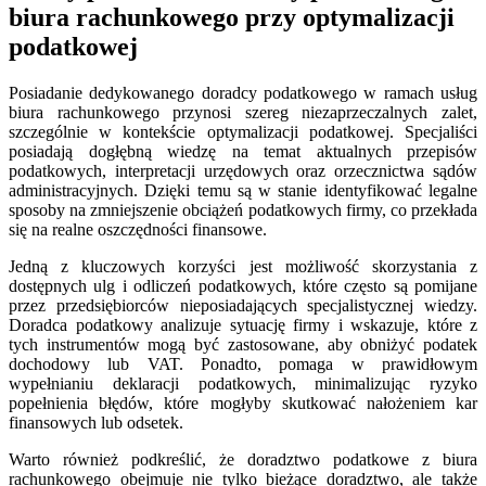
biura rachunkowego przy optymalizacji
podatkowej
Posiadanie dedykowanego doradcy podatkowego w ramach usług
biura rachunkowego przynosi szereg niezaprzeczalnych zalet,
szczególnie w kontekście optymalizacji podatkowej. Specjaliści
posiadają dogłębną wiedzę na temat aktualnych przepisów
podatkowych, interpretacji urzędowych oraz orzecznictwa sądów
administracyjnych. Dzięki temu są w stanie identyfikować legalne
sposoby na zmniejszenie obciążeń podatkowych firmy, co przekłada
się na realne oszczędności finansowe.
Jedną z kluczowych korzyści jest możliwość skorzystania z
dostępnych ulg i odliczeń podatkowych, które często są pomijane
przez przedsiębiorców nieposiadających specjalistycznej wiedzy.
Doradca podatkowy analizuje sytuację firmy i wskazuje, które z
tych instrumentów mogą być zastosowane, aby obniżyć podatek
dochodowy lub VAT. Ponadto, pomaga w prawidłowym
wypełnianiu deklaracji podatkowych, minimalizując ryzyko
popełnienia błędów, które mogłyby skutkować nałożeniem kar
finansowych lub odsetek.
Warto również podkreślić, że doradztwo podatkowe z biura
rachunkowego obejmuje nie tylko bieżące doradztwo, ale także