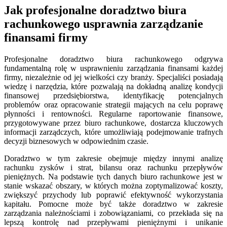
Jak profesjonalne doradztwo biura
rachunkowego usprawnia zarządzanie
finansami firmy
Profesjonalne doradztwo biura rachunkowego odgrywa
fundamentalną rolę w usprawnieniu zarządzania finansami każdej
firmy, niezależnie od jej wielkości czy branży. Specjaliści posiadają
wiedzę i narzędzia, które pozwalają na dokładną analizę kondycji
finansowej przedsiębiorstwa, identyfikację potencjalnych
problemów oraz opracowanie strategii mających na celu poprawę
płynności i rentowności. Regularne raportowanie finansowe,
przygotowywane przez biuro rachunkowe, dostarcza kluczowych
informacji zarządczych, które umożliwiają podejmowanie trafnych
decyzji biznesowych w odpowiednim czasie.
Doradztwo w tym zakresie obejmuje między innymi analizę
rachunku zysków i strat, bilansu oraz rachunku przepływów
pieniężnych. Na podstawie tych danych biuro rachunkowe jest w
stanie wskazać obszary, w których można zoptymalizować koszty,
zwiększyć przychody lub poprawić efektywność wykorzystania
kapitału. Pomocne może być także doradztwo w zakresie
zarządzania należnościami i zobowiązaniami, co przekłada się na
lepszą kontrolę nad przepływami pieniężnymi i unikanie