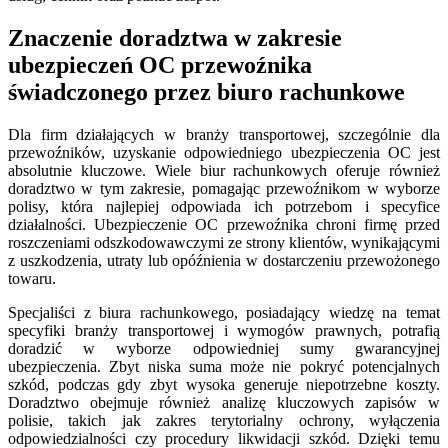
Znaczenie doradztwa w zakresie
ubezpieczeń OC przewoźnika
świadczonego przez biuro rachunkowe
Dla firm działających w branży transportowej, szczególnie dla
przewoźników, uzyskanie odpowiedniego ubezpieczenia OC jest
absolutnie kluczowe. Wiele biur rachunkowych oferuje również
doradztwo w tym zakresie, pomagając przewoźnikom w wyborze
polisy, która najlepiej odpowiada ich potrzebom i specyfice
działalności. Ubezpieczenie OC przewoźnika chroni firmę przed
roszczeniami odszkodowawczymi ze strony klientów, wynikającymi
z uszkodzenia, utraty lub opóźnienia w dostarczeniu przewożonego
towaru.
Specjaliści z biura rachunkowego, posiadający wiedzę na temat
specyfiki branży transportowej i wymogów prawnych, potrafią
doradzić w wyborze odpowiedniej sumy gwarancyjnej
ubezpieczenia. Zbyt niska suma może nie pokryć potencjalnych
szkód, podczas gdy zbyt wysoka generuje niepotrzebne koszty.
Doradztwo obejmuje również analizę kluczowych zapisów w
polisie, takich jak zakres terytorialny ochrony, wyłączenia
odpowiedzialności czy procedury likwidacji szkód. Dzięki temu