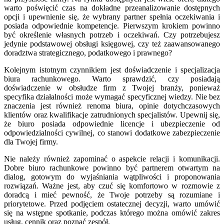
warto poświęcić czas na dokładne przeanalizowanie dostępnych
opcji i upewnienie się, że wybrany partner spełnia oczekiwania i
posiada odpowiednie kompetencje. Pierwszym krokiem powinno
być określenie własnych potrzeb i oczekiwań. Czy potrzebujesz
jedynie podstawowej obsługi księgowej, czy też zaawansowanego
doradztwa strategicznego, podatkowego i prawnego?
Kolejnym istotnym czynnikiem jest doświadczenie i specjalizacja
biura rachunkowego. Warto sprawdzić, czy posiadają
doświadczenie w obsłudze firm z Twojej branży, ponieważ
specyfika działalności może wymagać specyficznej wiedzy. Nie bez
znaczenia jest również renoma biura, opinie dotychczasowych
klientów oraz kwalifikacje zatrudnionych specjalistów. Upewnij się,
że biuro posiada odpowiednie licencje i ubezpieczenie od
odpowiedzialności cywilnej, co stanowi dodatkowe zabezpieczenie
dla Twojej firmy.
Nie należy również zapominać o aspekcie relacji i komunikacji.
Dobre biuro rachunkowe powinno być partnerem otwartym na
dialog, gotowym do wyjaśniania wątpliwości i proponowania
rozwiązań. Ważne jest, aby czuć się komfortowo w rozmowie z
doradcą i mieć pewność, że Twoje potrzeby są rozumiane i
priorytetowe. Przed podjęciem ostatecznej decyzji, warto umówić
się na wstępne spotkanie, podczas którego można omówić zakres
usług, cennik oraz poznać zespół.