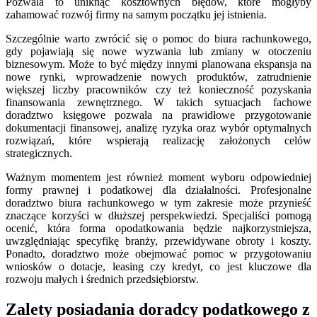
Pozwala to uniknąć kosztownych błędów, które mogłyby
zahamować rozwój firmy na samym początku jej istnienia.
Szczególnie warto zwrócić się o pomoc do biura rachunkowego,
gdy pojawiają się nowe wyzwania lub zmiany w otoczeniu
biznesowym. Może to być między innymi planowana ekspansja na
nowe rynki, wprowadzenie nowych produktów, zatrudnienie
większej liczby pracowników czy też konieczność pozyskania
finansowania zewnętrznego. W takich sytuacjach fachowe
doradztwo księgowe pozwala na prawidłowe przygotowanie
dokumentacji finansowej, analizę ryzyka oraz wybór optymalnych
rozwiązań, które wspierają realizację założonych celów
strategicznych.
Ważnym momentem jest również moment wyboru odpowiedniej
formy prawnej i podatkowej dla działalności. Profesjonalne
doradztwo biura rachunkowego w tym zakresie może przynieść
znaczące korzyści w dłuższej perspekwiedzi. Specjaliści pomogą
ocenić, która forma opodatkowania będzie najkorzystniejsza,
uwzględniając specyfikę branży, przewidywane obroty i koszty.
Ponadto, doradztwo może obejmować pomoc w przygotowaniu
wniosków o dotacje, leasing czy kredyt, co jest kluczowe dla
rozwoju małych i średnich przedsiębiorstw.
Zalety posiadania doradcy podatkowego z