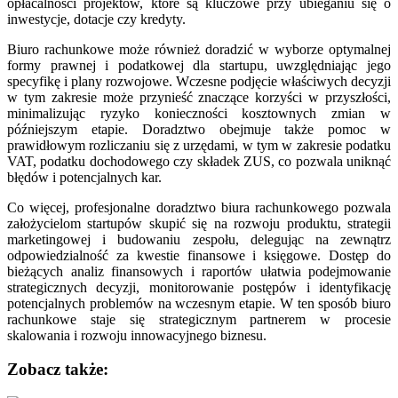
opłacalności projektów, które są kluczowe przy ubieganiu się o
inwestycje, dotacje czy kredyty.
Biuro rachunkowe może również doradzić w wyborze optymalnej
formy prawnej i podatkowej dla startupu, uwzględniając jego
specyfikę i plany rozwojowe. Wczesne podjęcie właściwych decyzji
w tym zakresie może przynieść znaczące korzyści w przyszłości,
minimalizując ryzyko konieczności kosztownych zmian w
późniejszym etapie. Doradztwo obejmuje także pomoc w
prawidłowym rozliczaniu się z urzędami, w tym w zakresie podatku
VAT, podatku dochodowego czy składek ZUS, co pozwala uniknąć
błędów i potencjalnych kar.
Co więcej, profesjonalne doradztwo biura rachunkowego pozwala
założycielom startupów skupić się na rozwoju produktu, strategii
marketingowej i budowaniu zespołu, delegując na zewnątrz
odpowiedzialność za kwestie finansowe i księgowe. Dostęp do
bieżących analiz finansowych i raportów ułatwia podejmowanie
strategicznych decyzji, monitorowanie postępów i identyfikację
potencjalnych problemów na wczesnym etapie. W ten sposób biuro
rachunkowe staje się strategicznym partnerem w procesie
skalowania i rozwoju innowacyjnego biznesu.
Zobacz także: