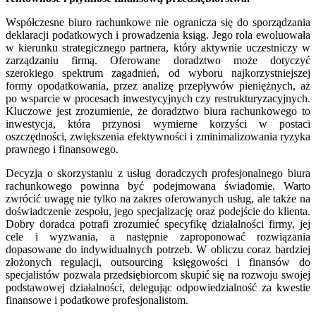
Współczesne biuro rachunkowe nie ogranicza się do sporządzania
deklaracji podatkowych i prowadzenia ksiąg. Jego rola ewoluowała
w kierunku strategicznego partnera, który aktywnie uczestniczy w
zarządzaniu firmą. Oferowane doradztwo może dotyczyć
szerokiego spektrum zagadnień, od wyboru najkorzystniejszej
formy opodatkowania, przez analizę przepływów pieniężnych, aż
po wsparcie w procesach inwestycyjnych czy restrukturyzacyjnych.
Kluczowe jest zrozumienie, że doradztwo biura rachunkowego to
inwestycja, która przynosi wymierne korzyści w postaci
oszczędności, zwiększenia efektywności i zminimalizowania ryzyka
prawnego i finansowego.
Decyzja o skorzystaniu z usług doradczych profesjonalnego biura
rachunkowego powinna być podejmowana świadomie. Warto
zwrócić uwagę nie tylko na zakres oferowanych usług, ale także na
doświadczenie zespołu, jego specjalizację oraz podejście do klienta.
Dobry doradca potrafi zrozumieć specyfikę działalności firmy, jej
cele i wyzwania, a następnie zaproponować rozwiązania
dopasowane do indywidualnych potrzeb. W obliczu coraz bardziej
złożonych regulacji, outsourcing księgowości i finansów do
specjalistów pozwala przedsiębiorcom skupić się na rozwoju swojej
podstawowej działalności, delegując odpowiedzialność za kwestie
finansowe i podatkowe profesjonalistom.