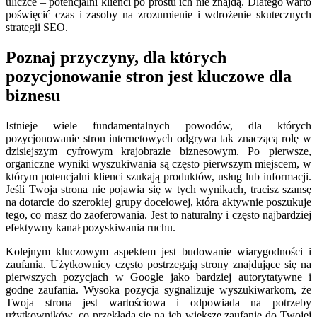
uliczce – potencjalni klienci po prostu ich nie znajdą. Dlatego warto
poświęcić czas i zasoby na zrozumienie i wdrożenie skutecznych
strategii SEO.
Poznaj przyczyny, dla których
pozycjonowanie stron jest kluczowe dla
biznesu
Istnieje wiele fundamentalnych powodów, dla których
pozycjonowanie stron internetowych odgrywa tak znaczącą rolę w
dzisiejszym cyfrowym krajobrazie biznesowym. Po pierwsze,
organiczne wyniki wyszukiwania są często pierwszym miejscem, w
którym potencjalni klienci szukają produktów, usług lub informacji.
Jeśli Twoja strona nie pojawia się w tych wynikach, tracisz szansę
na dotarcie do szerokiej grupy docelowej, która aktywnie poszukuje
tego, co masz do zaoferowania. Jest to naturalny i często najbardziej
efektywny kanał pozyskiwania ruchu.
Kolejnym kluczowym aspektem jest budowanie wiarygodności i
zaufania. Użytkownicy często postrzegają strony znajdujące się na
pierwszych pozycjach w Google jako bardziej autorytatywne i
godne zaufania. Wysoka pozycja sygnalizuje wyszukiwarkom, że
Twoja strona jest wartościowa i odpowiada na potrzeby
użytkowników, co przekłada się na ich większe zaufanie do Twojej