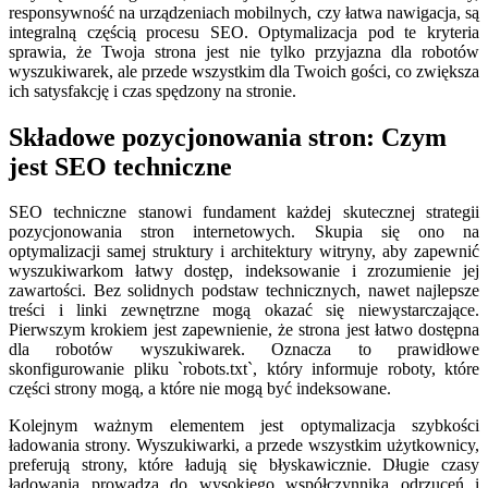
responsywność na urządzeniach mobilnych, czy łatwa nawigacja, są
integralną częścią procesu SEO. Optymalizacja pod te kryteria
sprawia, że Twoja strona jest nie tylko przyjazna dla robotów
wyszukiwarek, ale przede wszystkim dla Twoich gości, co zwiększa
ich satysfakcję i czas spędzony na stronie.
Składowe pozycjonowania stron: Czym
jest SEO techniczne
SEO techniczne stanowi fundament każdej skutecznej strategii
pozycjonowania stron internetowych. Skupia się ono na
optymalizacji samej struktury i architektury witryny, aby zapewnić
wyszukiwarkom łatwy dostęp, indeksowanie i zrozumienie jej
zawartości. Bez solidnych podstaw technicznych, nawet najlepsze
treści i linki zewnętrzne mogą okazać się niewystarczające.
Pierwszym krokiem jest zapewnienie, że strona jest łatwo dostępna
dla robotów wyszukiwarek. Oznacza to prawidłowe
skonfigurowanie pliku `robots.txt`, który informuje roboty, które
części strony mogą, a które nie mogą być indeksowane.
Kolejnym ważnym elementem jest optymalizacja szybkości
ładowania strony. Wyszukiwarki, a przede wszystkim użytkownicy,
preferują strony, które ładują się błyskawicznie. Długie czasy
ładowania prowadzą do wysokiego współczynnika odrzuceń i