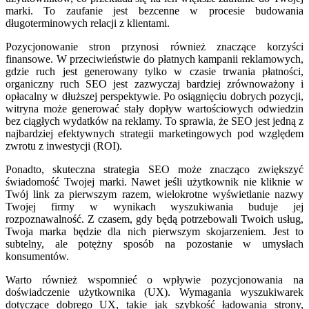
marki. To zaufanie jest bezcenne w procesie budowania
długoterminowych relacji z klientami.
Pozycjonowanie stron przynosi również znaczące korzyści
finansowe. W przeciwieństwie do płatnych kampanii reklamowych,
gdzie ruch jest generowany tylko w czasie trwania płatności,
organiczny ruch SEO jest zazwyczaj bardziej zrównoważony i
opłacalny w dłuższej perspektywie. Po osiągnięciu dobrych pozycji,
witryna może generować stały dopływ wartościowych odwiedzin
bez ciągłych wydatków na reklamy. To sprawia, że SEO jest jedną z
najbardziej efektywnych strategii marketingowych pod względem
zwrotu z inwestycji (ROI).
Ponadto, skuteczna strategia SEO może znacząco zwiększyć
świadomość Twojej marki. Nawet jeśli użytkownik nie kliknie w
Twój link za pierwszym razem, wielokrotne wyświetlanie nazwy
Twojej firmy w wynikach wyszukiwania buduje jej
rozpoznawalność. Z czasem, gdy będą potrzebowali Twoich usług,
Twoja marka będzie dla nich pierwszym skojarzeniem. Jest to
subtelny, ale potężny sposób na pozostanie w umysłach
konsumentów.
Warto również wspomnieć o wpływie pozycjonowania na
doświadczenie użytkownika (UX). Wymagania wyszukiwarek
dotyczące dobrego UX, takie jak szybkość ładowania strony,