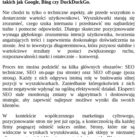
takich jak Google, Bing czy DuckDuckGo.
Nie chodzi tu tylko o techniczne aspekty, ale przede wszystkim o
dostarczenie wartości użytkownikowi. Wyszukiwarki starają się
zrozumieć, czego szuka internauta i przedstawić mu najbardziej
trafne i pomocne odpowiedzi. Dlatego skuteczne pozycjonowanie
wymaga głębokiego zrozumienia intencji użytkownika, tworzenia
angażujących treści i zapewnienia doskonałego doświadczenia na
stronie. Jest to inwestycja długoterminowa, która przynosi stabilne i
wartościowe rezultaty w postaci zwiększonego ruchu,
rozpoznawalności marki i ostatecznie – konwersji.
Proces ten można podzielić na kilka głównych obszarów: SEO
techniczne, SEO on-page (na stronie) oraz SEO off-page (poza
stroną). Każdy z nich odgrywa istotną rolę w budowaniu silnej
pozycji w wyszukiwarkach. Zaniedbanie któregokolwiek z nich
może negatywnie wpłynąć na ogólną efektywność działań. Eksperci
SEO stale monitorują zmiany w algorytmach i dostosowują
strategie, aby zapewnić najlepsze możliwe wyniki dla swoich
klientów.
W kontekście współczesnego marketingu cyfrowego,
pozycjonowanie stron nie jest już opcją, a koniecznością dla każdej
firmy pragnącej odnieść sukces online. Strony, które nie są
widoczne w wynikach wyszukiwania, są jak sklepy w nieznanej