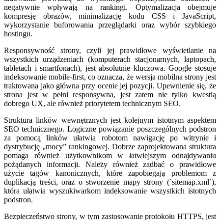
negatywnie wpływają na rankingi. Optymalizacja obejmuje
kompresję obrazów, minimalizację kodu CSS i JavaScript,
wykorzystanie buforowania przeglądarki oraz wybór szybkiego
hostingu.
Responsywność strony, czyli jej prawidłowe wyświetlanie na
wszystkich urządzeniach (komputerach stacjonarnych, laptopach,
tabletach i smartfonach), jest absolutnie kluczowa. Google stosuje
indeksowanie mobile-first, co oznacza, że wersja mobilna strony jest
traktowana jako główna przy ocenie jej pozycji. Upewnienie się, że
strona jest w pełni responsywna, jest zatem nie tylko kwestią
dobrego UX, ale również priorytetem technicznym SEO.
Struktura linków wewnętrznych jest kolejnym istotnym aspektem
SEO technicznego. Logiczne powiązanie poszczególnych podstron
za pomocą linków ułatwia robotom nawigację po witrynie i
dystrybucję „mocy” rankingowej. Dobrze zaprojektowana struktura
pomaga również użytkownikom w łatwiejszym odnajdywaniu
pożądanych informacji. Należy również zadbać o prawidłowe
użycie tagów kanonicznych, które zapobiegają problemom z
duplikacją treści, oraz o stworzenie mapy strony (`sitemap.xml`),
która ułatwia wyszukiwarkom indeksowanie wszystkich istotnych
podstron.
Bezpieczeństwo strony, w tym zastosowanie protokołu HTTPS, jest