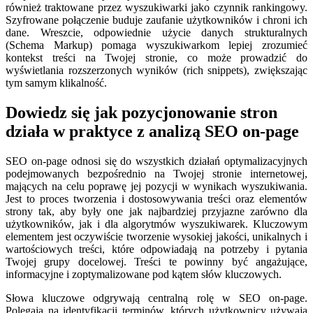
również traktowane przez wyszukiwarki jako czynnik rankingowy.
Szyfrowane połączenie buduje zaufanie użytkowników i chroni ich
dane. Wreszcie, odpowiednie użycie danych strukturalnych
(Schema Markup) pomaga wyszukiwarkom lepiej zrozumieć
kontekst treści na Twojej stronie, co może prowadzić do
wyświetlania rozszerzonych wyników (rich snippets), zwiększając
tym samym klikalność.
Dowiedz się jak pozycjonowanie stron
działa w praktyce z analizą SEO on-page
SEO on-page odnosi się do wszystkich działań optymalizacyjnych
podejmowanych bezpośrednio na Twojej stronie internetowej,
mających na celu poprawę jej pozycji w wynikach wyszukiwania.
Jest to proces tworzenia i dostosowywania treści oraz elementów
strony tak, aby były one jak najbardziej przyjazne zarówno dla
użytkowników, jak i dla algorytmów wyszukiwarek. Kluczowym
elementem jest oczywiście tworzenie wysokiej jakości, unikalnych i
wartościowych treści, które odpowiadają na potrzeby i pytania
Twojej grupy docelowej. Treści te powinny być angażujące,
informacyjne i zoptymalizowane pod kątem słów kluczowych.
Słowa kluczowe odgrywają centralną rolę w SEO on-page.
Polegają na identyfikacji terminów, których użytkownicy używają