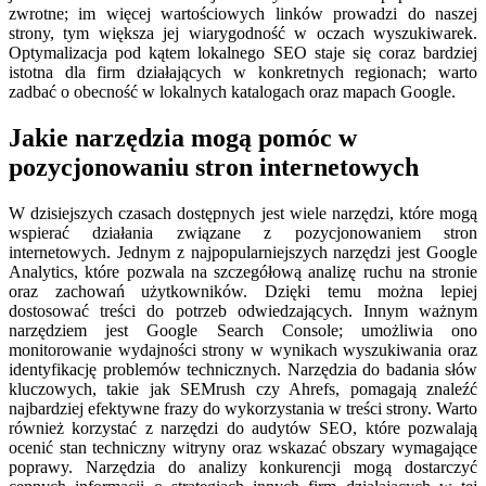
zwrotne; im więcej wartościowych linków prowadzi do naszej
strony, tym większa jej wiarygodność w oczach wyszukiwarek.
Optymalizacja pod kątem lokalnego SEO staje się coraz bardziej
istotna dla firm działających w konkretnych regionach; warto
zadbać o obecność w lokalnych katalogach oraz mapach Google.
Jakie narzędzia mogą pomóc w
pozycjonowaniu stron internetowych
W dzisiejszych czasach dostępnych jest wiele narzędzi, które mogą
wspierać działania związane z pozycjonowaniem stron
internetowych. Jednym z najpopularniejszych narzędzi jest Google
Analytics, które pozwala na szczegółową analizę ruchu na stronie
oraz zachowań użytkowników. Dzięki temu można lepiej
dostosować treści do potrzeb odwiedzających. Innym ważnym
narzędziem jest Google Search Console; umożliwia ono
monitorowanie wydajności strony w wynikach wyszukiwania oraz
identyfikację problemów technicznych. Narzędzia do badania słów
kluczowych, takie jak SEMrush czy Ahrefs, pomagają znaleźć
najbardziej efektywne frazy do wykorzystania w treści strony. Warto
również korzystać z narzędzi do audytów SEO, które pozwalają
ocenić stan techniczny witryny oraz wskazać obszary wymagające
poprawy. Narzędzia do analizy konkurencji mogą dostarczyć