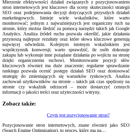
Mierzenie efektywności działań związanych z pozycjonowaniem
stron internetowych jest kluczowe dla oceny skuteczności strategii
SEO oraz podejmowania decyzji dotyczących przyszłych działań
marketingowych. Istnieje wiele wskaźników, które warto
monitorować; jednym z najważniejszych jest organiczny ruch na
stronie, który można śledzić za pomocą narzędzi takich jak Google
Analytics. Analiza źródeł ruchu pozwala określić, jakie działania
przynoszą najlepsze rezultaty oraz które słowa kluczowe generują
najwięcej odwiedzin. Kolejnym istotnym wskaźnikiem jest
współczynnik konwersji; warto sprawdzić, ile osób dokonuje
zakupu lub wykonuje inne pożądane działania po wejściu na stronę
dzięki organicznemu ruchowi. Monitorowanie pozycji słów
kluczowych również ma duże znaczenie; regularne sprawdzanie
rankingu pozwala ocenić postępy działań SEO oraz dostosować
strategię do zmieniających się warunków rynkowych. Analiza
zachowań użytkowników na stronie – takich jak czas spędzony na
stronie czy wskaźnik odrzuceń – może dostarczyć cennych
informacji o jakości treści oraz użyteczności witryny.
Zobacz także:
Nawigacja
Czym jest pozycjonowanie stron?
wpisu
Pozycjonowanie stron internetowych, znane również jako SEO
(Search Engine Optimization), to proces, który ma na…