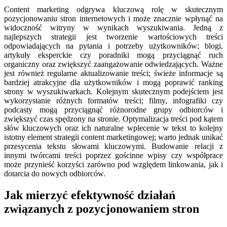
Content marketing odgrywa kluczową rolę w skutecznym
pozycjonowaniu stron internetowych i może znacznie wpłynąć na
widoczność witryny w wynikach wyszukiwania. Jedną z
najlepszych strategii jest tworzenie wartościowych treści
odpowiadających na pytania i potrzeby użytkowników; blogi,
artykuły eksperckie czy poradniki mogą przyciągnąć ruch
organiczny oraz zwiększyć zaangażowanie odwiedzających. Ważne
jest również regularne aktualizowanie treści; świeże informacje są
bardziej atrakcyjne dla użytkowników i mogą poprawić ranking
strony w wyszukiwarkach. Kolejnym skutecznym podejściem jest
wykorzystanie różnych formatów treści; filmy, infografiki czy
podcasty mogą przyciągnąć różnorodne grupy odbiorców i
zwiększyć czas spędzony na stronie. Optymalizacja treści pod kątem
słów kluczowych oraz ich naturalne wplecenie w tekst to kolejny
istotny element strategii content marketingowej; warto jednak unikać
przesycenia tekstu słowami kluczowymi. Budowanie relacji z
innymi twórcami treści poprzez gościnne wpisy czy współprace
może przynieść korzyści zarówno pod względem linkowania, jak i
dotarcia do nowych odbiorców.
Jak mierzyć efektywność działań
związanych z pozycjonowaniem stron