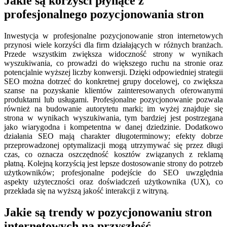
Jakie są korzyści płynące z
profesjonalnego pozycjonowania stron
Inwestycja w profesjonalne pozycjonowanie stron internetowych
przynosi wiele korzyści dla firm działających w różnych branżach.
Przede wszystkim zwiększa widoczność strony w wynikach
wyszukiwania, co prowadzi do większego ruchu na stronie oraz
potencjalnie wyższej liczby konwersji. Dzięki odpowiedniej strategii
SEO można dotrzeć do konkretnej grupy docelowej, co zwiększa
szanse na pozyskanie klientów zainteresowanych oferowanymi
produktami lub usługami. Profesjonalne pozycjonowanie pozwala
również na budowanie autorytetu marki; im wyżej znajduje się
strona w wynikach wyszukiwania, tym bardziej jest postrzegana
jako wiarygodna i kompetentna w danej dziedzinie. Dodatkowo
działania SEO mają charakter długoterminowy; efekty dobrze
przeprowadzonej optymalizacji mogą utrzymywać się przez długi
czas, co oznacza oszczędność kosztów związanych z reklamą
płatną. Kolejną korzyścią jest lepsze dostosowanie strony do potrzeb
użytkowników; profesjonalne podejście do SEO uwzględnia
aspekty użyteczności oraz doświadczeń użytkownika (UX), co
przekłada się na wyższą jakość interakcji z witryną.
Jakie są trendy w pozycjonowaniu stron
internetowych na przyszłość