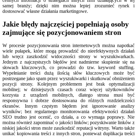
cennych informacji o strategiach innych firm działających w tej
samej branży; dzięki nim można lepiej zrozumieć rynek i
dostosować własne działania marketingowe.
Jakie błędy najczęściej popełniają osoby
zajmujące się pozycjonowaniem stron
W procesie pozycjonowania stron internetowych można napotkać
wiele pułapek, które mogą prowadzić do nieefektywnych działań
lub wręcz zaszkodzić widoczności strony w wyszukiwarkach.
Jednym z najczęstszych błędów jest nadmierne skupienie się na
słowach kluczowych, co prowadzi do tzw. keyword stuffing.
Wypełnianie treści dużą ilością słów kluczowych może być
postrzegane jako spam przez wyszukiwarki i skutkować obniżeniem
pozycji strony. Kolejnym problemem jest brak optymalizacji
mobilnej; w dzisiejszych czasach coraz więcej użytkowników
korzysta z urządzeń mobilnych, dlatego strona musi być
responsywna i dobrze dostosowana do różnych rozdzielczości
ekranów. Innym częstym błędem jest ignorowanie analizy
wyników; bez regularnego monitorowania efektywności działań
SEO trudno jest ocenić, co działa, a co wymaga poprawy. Nie
można również zapominać o jakości linków; pozyskiwanie linków z
niskiej jakości stron może zaszkodzić reputacji witryny. Warto także
unikać kopiowania treści z innych stron, ponieważ duplikacja treści