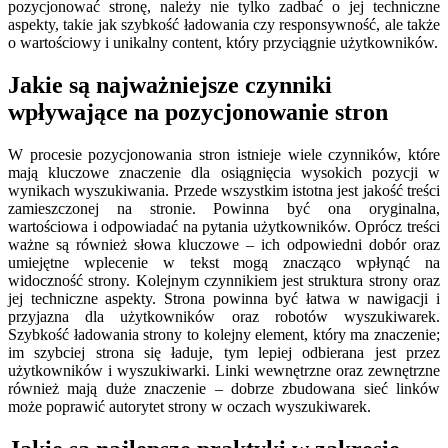
pozycjonować stronę, należy nie tylko zadbać o jej techniczne
aspekty, takie jak szybkość ładowania czy responsywność, ale także
o wartościowy i unikalny content, który przyciągnie użytkowników.
Jakie są najważniejsze czynniki
wpływające na pozycjonowanie stron
W procesie pozycjonowania stron istnieje wiele czynników, które
mają kluczowe znaczenie dla osiągnięcia wysokich pozycji w
wynikach wyszukiwania. Przede wszystkim istotna jest jakość treści
zamieszczonej na stronie. Powinna być ona oryginalna,
wartościowa i odpowiadać na pytania użytkowników. Oprócz treści
ważne są również słowa kluczowe – ich odpowiedni dobór oraz
umiejętne wplecenie w tekst mogą znacząco wpłynąć na
widoczność strony. Kolejnym czynnikiem jest struktura strony oraz
jej techniczne aspekty. Strona powinna być łatwa w nawigacji i
przyjazna dla użytkowników oraz robotów wyszukiwarek.
Szybkość ładowania strony to kolejny element, który ma znaczenie;
im szybciej strona się ładuje, tym lepiej odbierana jest przez
użytkowników i wyszukiwarki. Linki wewnętrzne oraz zewnętrzne
również mają duże znaczenie – dobrze zbudowana sieć linków
może poprawić autorytet strony w oczach wyszukiwarek.