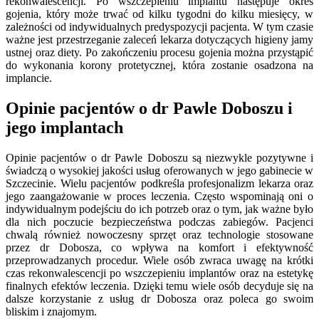
rekonwalescencji. Po wszczepieniu implantu następuje okres
gojenia, który może trwać od kilku tygodni do kilku miesięcy, w
zależności od indywidualnych predyspozycji pacjenta. W tym czasie
ważne jest przestrzeganie zaleceń lekarza dotyczących higieny jamy
ustnej oraz diety. Po zakończeniu procesu gojenia można przystąpić
do wykonania korony protetycznej, która zostanie osadzona na
implancie.
Opinie pacjentów o dr Pawle Doboszu i
jego implantach
Opinie pacjentów o dr Pawle Doboszu są niezwykle pozytywne i
świadczą o wysokiej jakości usług oferowanych w jego gabinecie w
Szczecinie. Wielu pacjentów podkreśla profesjonalizm lekarza oraz
jego zaangażowanie w proces leczenia. Często wspominają oni o
indywidualnym podejściu do ich potrzeb oraz o tym, jak ważne było
dla nich poczucie bezpieczeństwa podczas zabiegów. Pacjenci
chwalą również nowoczesny sprzęt oraz technologie stosowane
przez dr Dobosza, co wpływa na komfort i efektywność
przeprowadzanych procedur. Wiele osób zwraca uwagę na krótki
czas rekonwalescencji po wszczepieniu implantów oraz na estetykę
finalnych efektów leczenia. Dzięki temu wiele osób decyduje się na
dalsze korzystanie z usług dr Dobosza oraz poleca go swoim
bliskim i znajomym.