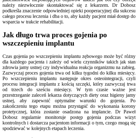
należy niezwłocznie skontaktować się z lekarzem. Dr Dobosz
podkreśla znaczenie odpowiedniej opieki pooperacyjnej dla sukcesu
całego procesu leczenia i dba o to, aby każdy pacjent miał dostęp do
wsparcia w trakcie rehabilitacji.
Jak długo trwa proces gojenia po
wszczepieniu implantu
Czas gojenia po wszczepieniu implantu zębowego może być różny
dla każdego pacjenta i zależy od wielu czynników takich jak stan
zdrowia jamy ustnej czy indywidualna reakcja organizmu na zabieg.
Zazwyczaj proces gojenia trwa od kilku tygodni do kilku miesięcy.
Po wszczepieniu implantu następuje okres osteointegracji, czyli
procesu integracji implantu z kością szczęki, który zazwyczaj trwa
od trzech do sześciu miesięcy. W tym czasie ważne jest
przestrzeganie zaleceń lekarza dotyczących diety oraz higieny jamy
ustnej, aby zapewnić optymalne warunki do gojenia. Po
zakończeniu tego etapu można przystąpić do wykonania korony
protetycznej, która zostanie osadzona na implancie. Dr Paweł
Dobosz regularnie monitoruje postęp gojenia podczas wizyt
kontrolnych i dostarcza pacjentom informacji o tym, czego mogą się
spodziewać w kolejnych etapach leczenia.