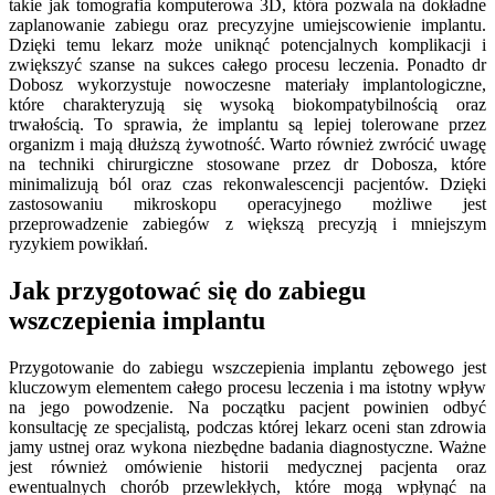
takie jak tomografia komputerowa 3D, która pozwala na dokładne
zaplanowanie zabiegu oraz precyzyjne umiejscowienie implantu.
Dzięki temu lekarz może uniknąć potencjalnych komplikacji i
zwiększyć szanse na sukces całego procesu leczenia. Ponadto dr
Dobosz wykorzystuje nowoczesne materiały implantologiczne,
które charakteryzują się wysoką biokompatybilnością oraz
trwałością. To sprawia, że implantu są lepiej tolerowane przez
organizm i mają dłuższą żywotność. Warto również zwrócić uwagę
na techniki chirurgiczne stosowane przez dr Dobosza, które
minimalizują ból oraz czas rekonwalescencji pacjentów. Dzięki
zastosowaniu mikroskopu operacyjnego możliwe jest
przeprowadzenie zabiegów z większą precyzją i mniejszym
ryzykiem powikłań.
Jak przygotować się do zabiegu
wszczepienia implantu
Przygotowanie do zabiegu wszczepienia implantu zębowego jest
kluczowym elementem całego procesu leczenia i ma istotny wpływ
na jego powodzenie. Na początku pacjent powinien odbyć
konsultację ze specjalistą, podczas której lekarz oceni stan zdrowia
jamy ustnej oraz wykona niezbędne badania diagnostyczne. Ważne
jest również omówienie historii medycznej pacjenta oraz
ewentualnych chorób przewlekłych, które mogą wpłynąć na