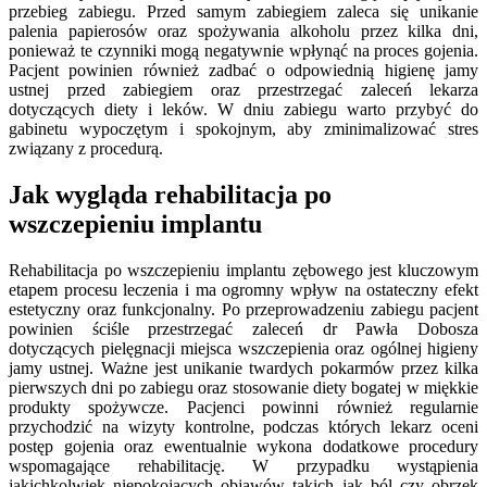
przebieg zabiegu. Przed samym zabiegiem zaleca się unikanie
palenia papierosów oraz spożywania alkoholu przez kilka dni,
ponieważ te czynniki mogą negatywnie wpłynąć na proces gojenia.
Pacjent powinien również zadbać o odpowiednią higienę jamy
ustnej przed zabiegiem oraz przestrzegać zaleceń lekarza
dotyczących diety i leków. W dniu zabiegu warto przybyć do
gabinetu wypoczętym i spokojnym, aby zminimalizować stres
związany z procedurą.
Jak wygląda rehabilitacja po
wszczepieniu implantu
Rehabilitacja po wszczepieniu implantu zębowego jest kluczowym
etapem procesu leczenia i ma ogromny wpływ na ostateczny efekt
estetyczny oraz funkcjonalny. Po przeprowadzeniu zabiegu pacjent
powinien ściśle przestrzegać zaleceń dr Pawła Dobosza
dotyczących pielęgnacji miejsca wszczepienia oraz ogólnej higieny
jamy ustnej. Ważne jest unikanie twardych pokarmów przez kilka
pierwszych dni po zabiegu oraz stosowanie diety bogatej w miękkie
produkty spożywcze. Pacjenci powinni również regularnie
przychodzić na wizyty kontrolne, podczas których lekarz oceni
postęp gojenia oraz ewentualnie wykona dodatkowe procedury
wspomagające rehabilitację. W przypadku wystąpienia
jakichkolwiek niepokojących objawów takich jak ból czy obrzęk