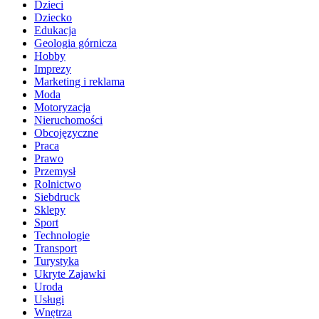
Dzieci
Dziecko
Edukacja
Geologia górnicza
Hobby
Imprezy
Marketing i reklama
Moda
Motoryzacja
Nieruchomości
Obcojęzyczne
Praca
Prawo
Przemysł
Rolnictwo
Siebdruck
Sklepy
Sport
Technologie
Transport
Turystyka
Ukryte Zajawki
Uroda
Usługi
Wnętrza