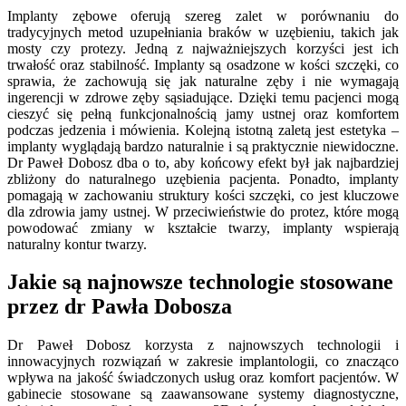
Implanty zębowe oferują szereg zalet w porównaniu do
tradycyjnych metod uzupełniania braków w uzębieniu, takich jak
mosty czy protezy. Jedną z najważniejszych korzyści jest ich
trwałość oraz stabilność. Implanty są osadzone w kości szczęki, co
sprawia, że zachowują się jak naturalne zęby i nie wymagają
ingerencji w zdrowe zęby sąsiadujące. Dzięki temu pacjenci mogą
cieszyć się pełną funkcjonalnością jamy ustnej oraz komfortem
podczas jedzenia i mówienia. Kolejną istotną zaletą jest estetyka –
implanty wyglądają bardzo naturalnie i są praktycznie niewidoczne.
Dr Paweł Dobosz dba o to, aby końcowy efekt był jak najbardziej
zbliżony do naturalnego uzębienia pacjenta. Ponadto, implanty
pomagają w zachowaniu struktury kości szczęki, co jest kluczowe
dla zdrowia jamy ustnej. W przeciwieństwie do protez, które mogą
powodować zmiany w kształcie twarzy, implanty wspierają
naturalny kontur twarzy.
Jakie są najnowsze technologie stosowane
przez dr Pawła Dobosza
Dr Paweł Dobosz korzysta z najnowszych technologii i
innowacyjnych rozwiązań w zakresie implantologii, co znacząco
wpływa na jakość świadczonych usług oraz komfort pacjentów. W
gabinecie stosowane są zaawansowane systemy diagnostyczne,