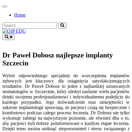
Skip
to
Home
content
Search
for:
OJP EDU
Dr Paweł Dobosz najlepsze implanty
Szczecin
Wybór odpowiedniego specjalisty do wszczepienia implantów
zębowych jest kluczowy dla osiągnięcia satysfakcjonujących
rezultatów. Dr Paweł Dobosz to jeden z najbardziej uznawanych
stomatologów w Szczecinie, który zdobył zaufanie wielu pacjentów
dzięki swojemu profesjonalizmowi i indywidualnemu podejściu do
każdego przypadku. Jego doświadczenie oraz umiejętności w
zakresie implantologii sprawiają, że pacjenci czują się bezpiecznie i
komfortowo podczas całego procesu leczenia. Dr Dobosz nie tylko
wykonuje zabiegi na najwyższym poziomie, ale również dba o to,
aby pacjenci byli dobrze poinformowani o każdym etapie leczenia.
Dzięki temu można uniknąć nieporozumień i stresu związanego z