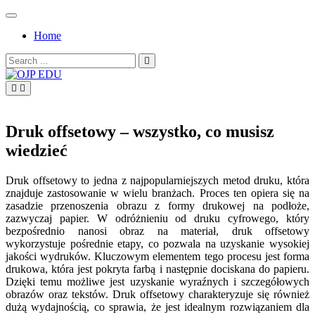
Skip
to
Home
content
Search
for:
OJP EDU
Druk offsetowy – wszystko, co musisz
wiedzieć
Druk offsetowy to jedna z najpopularniejszych metod druku, która
znajduje zastosowanie w wielu branżach. Proces ten opiera się na
zasadzie przenoszenia obrazu z formy drukowej na podłoże,
zazwyczaj papier. W odróżnieniu od druku cyfrowego, który
bezpośrednio nanosi obraz na materiał, druk offsetowy
wykorzystuje pośrednie etapy, co pozwala na uzyskanie wysokiej
jakości wydruków. Kluczowym elementem tego procesu jest forma
drukowa, która jest pokryta farbą i następnie dociskana do papieru.
Dzięki temu możliwe jest uzyskanie wyraźnych i szczegółowych
obrazów oraz tekstów. Druk offsetowy charakteryzuje się również
dużą wydajnością, co sprawia, że jest idealnym rozwiązaniem dla