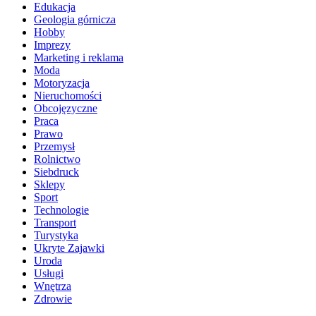
Edukacja
Geologia górnicza
Hobby
Imprezy
Marketing i reklama
Moda
Motoryzacja
Nieruchomości
Obcojęzyczne
Praca
Prawo
Przemysł
Rolnictwo
Siebdruck
Sklepy
Sport
Technologie
Transport
Turystyka
Ukryte Zajawki
Uroda
Usługi
Wnętrza
Zdrowie