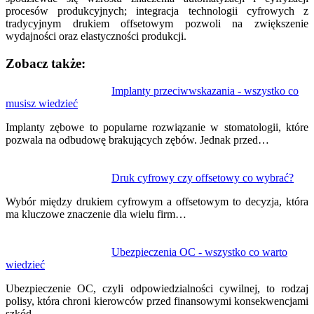
procesów produkcyjnych; integracja technologii cyfrowych z
tradycyjnym drukiem offsetowym pozwoli na zwiększenie
wydajności oraz elastyczności produkcji.
Zobacz także:
Nawigacja
Implanty przeciwwskazania - wszystko co
musisz wiedzieć
wpisu
Implanty zębowe to popularne rozwiązanie w stomatologii, które
pozwala na odbudowę brakujących zębów. Jednak przed…
Druk cyfrowy czy offsetowy co wybrać?
Wybór między drukiem cyfrowym a offsetowym to decyzja, która
ma kluczowe znaczenie dla wielu firm…
Ubezpieczenia OC - wszystko co warto
wiedzieć
Ubezpieczenie OC, czyli odpowiedzialności cywilnej, to rodzaj
polisy, która chroni kierowców przed finansowymi konsekwencjami
szkód…