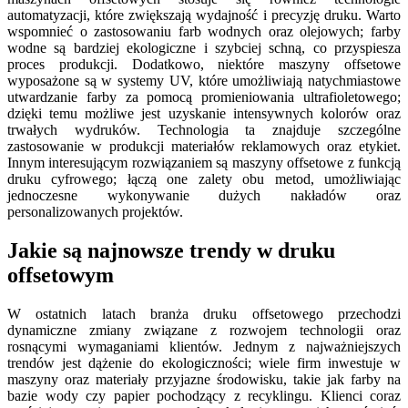
automatyzacji, które zwiększają wydajność i precyzję druku. Warto
wspomnieć o zastosowaniu farb wodnych oraz olejowych; farby
wodne są bardziej ekologiczne i szybciej schną, co przyspiesza
proces produkcji. Dodatkowo, niektóre maszyny offsetowe
wyposażone są w systemy UV, które umożliwiają natychmiastowe
utwardzanie farby za pomocą promieniowania ultrafioletowego;
dzięki temu możliwe jest uzyskanie intensywnych kolorów oraz
trwałych wydruków. Technologia ta znajduje szczególne
zastosowanie w produkcji materiałów reklamowych oraz etykiet.
Innym interesującym rozwiązaniem są maszyny offsetowe z funkcją
druku cyfrowego; łączą one zalety obu metod, umożliwiając
jednoczesne wykonywanie dużych nakładów oraz
personalizowanych projektów.
Jakie są najnowsze trendy w druku
offsetowym
W ostatnich latach branża druku offsetowego przechodzi
dynamiczne zmiany związane z rozwojem technologii oraz
rosnącymi wymaganiami klientów. Jednym z najważniejszych
trendów jest dążenie do ekologiczności; wiele firm inwestuje w
maszyny oraz materiały przyjazne środowisku, takie jak farby na
bazie wody czy papier pochodzący z recyklingu. Klienci coraz