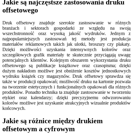
Jakie są najczęstsze zastosowania druku
offsetowego
Druk offsetowy znajduje szerokie zastosowanie w różnych
branżach i sektorach gospodarki ze względu na swoją
wszechstronność oraz wysoką jakość wydruków. Jednym z
najpopularniejszych zastosowań tej metody jest produkcja
materiałów reklamowych takich jak ulotki, broszury czy plakaty.
Dzięki możliwości uzyskania intensywnych kolorów oraz
szczegółowych grafik materiały te skutecznie przyciągają uwagę
potencjalnych klientów. Kolejnym obszarem wykorzystania druku
offsetowego są publikacje książkowe oraz czasopisma; dzięki
dużym nakładom możliwe jest obniżenie kosztów jednostkowych
wydruku książek czy magazynów. Druk offsetowy sprawdza się
także w produkcji opakowań; możliwość druku na kartonie pozwala
na tworzenie estetycznych i funkcjonalnych opakowań dla różnych
produktów. Ponadto technika ta znajduje zastosowanie w tworzeniu
etykiet oraz kalendarzy; dzięki precyzyjnemu odwzorowaniu
kolorów możliwe jest uzyskanie atrakcyjnych wizualnie produktów
końcowych.
Jakie są różnice między drukiem
offsetowym a cyfrowym