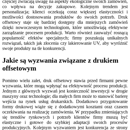
częściej zwracają uwagę na aspekty ekologiczne swoich zamówień,
co wpływa na decyzje zakupowe. Kolejnym trendem jest
personalizacja; klienci oczekują coraz większej elastyczności i
możliwości dostosowania produktów do swoich potrzeb. Druk
offsetowy staje się bardziej dostępny dla mniejszych zamówień
dzięki nowoczesnym technologiom, które umożliwiają efektywne
zarządzanie procesem produkcji. Warto również zauważyć rosnącą
popularność efektów specjalnych; firmy poszukują unikalnych
rozwiązań, takich jak złocenia czy lakierowanie UV, aby wyróżnić
swoje produkty na tle konkurencji.
Jakie są wyzwania związane z drukiem
offsetowym
Pomimo wielu zalet, druk offsetowy stawia przed firmami pewne
wyzwania, które mogą wpłynąć na efektywność procesu produkcji.
Jednym z głównych wyzwań jest konieczność inwestycji w drogie
maszyny oraz technologie; dla małych firm może to stanowić barierę
wejścia na rynek usług drukarskich. Dodatkowo przygotowanie
formy drukowej wiąże się z dodatkowymi kosztami oraz czasem
oczekiwania na realizację zamówienia. W przypadku zmieniających
się trendów rynkowych i potrzeb klientów firmy muszą być
elastyczne i gotowe do szybkiej adaptacji swoich procesów
produkcyjnych. Kolejnym wyzwaniem jest konkurencja ze strony