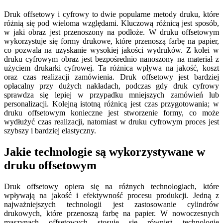
Druk offsetowy i cyfrowy to dwie popularne metody druku, które
różnią się pod wieloma względami. Kluczową różnicą jest sposób,
w jaki obraz jest przenoszony na podłoże. W druku offsetowym
wykorzystuje się formy drukowe, które przenoszą farbę na papier,
co pozwala na uzyskanie wysokiej jakości wydruków. Z kolei w
druku cyfrowym obraz jest bezpośrednio nanoszony na materiał z
użyciem drukarki cyfrowej. Ta różnica wpływa na jakość, koszt
oraz czas realizacji zamówienia. Druk offsetowy jest bardziej
opłacalny przy dużych nakładach, podczas gdy druk cyfrowy
sprawdza się lepiej w przypadku mniejszych zamówień lub
personalizacji. Kolejną istotną różnicą jest czas przygotowania; w
druku offsetowym konieczne jest stworzenie formy, co może
wydłużyć czas realizacji, natomiast w druku cyfrowym proces jest
szybszy i bardziej elastyczny.
Jakie technologie są wykorzystywane w
druku offsetowym
Druk offsetowy opiera się na różnych technologiach, które
wpływają na jakość i efektywność procesu produkcji. Jedną z
najważniejszych technologii jest zastosowanie cylindrów
drukowych, które przenoszą farbę na papier. W nowoczesnych
maszynach offsetowych stosuje się również technologie