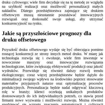
druku cyfrowego; wiele firm decyduje się na tę metodę ze względu
na szybkość realizacji oraz możliwość personalizacji małych
nakładów. Dlatego przedsiębiorstwa zajmujące się drukiem
offsetowym muszą nieustannie poszukiwać innowacyjnych
rozwiązań oraz doskonalić swoje usługi, aby utrzymać
konkurencyjność na rynku.
Jakie są przyszłościowe prognozy dla
druku offsetowego
Przyszłość druku offsetowego wydaje się być obiecująca pomimo
rosnącej konkurencji ze strony innych metod druku. W miarę jak
technologia rozwija się i ewoluuje, wiele firm inwestuje w
nowoczesne maszyny oraz innowacyjne rozwiązania
technologiczne, które zwiększają efektywność produkcji oraz jakość
wydruków. Przewiduje się również dalszy rozwój trendu
ekologicznego; coraz więcej przedsiębiorstw będzie dążyło do
minimalizacji swojego wpływu na środowisko poprzez stosowanie
materiałów przyjaznych naturze oraz optymalizację procesów
produkcyjnych. Personalizacja będzie nadal odgrywać kluczową
rolę w branży; klienci oczekują unikalnych produktów
dostosowanych do ich indywidualnych potrzeb, co stawia przed
firmami nowe wyzwania i możliwości rozwoju. Można również
spodziewać się wzrostu znaczenia automatyzacji i cyfryzacji