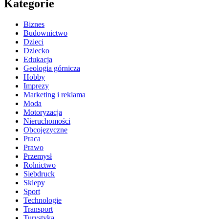
Kategorie
Biznes
Budownictwo
Dzieci
Dziecko
Edukacja
Geologia górnicza
Hobby
Imprezy
Marketing i reklama
Moda
Motoryzacja
Nieruchomości
Obcojęzyczne
Praca
Prawo
Przemysł
Rolnictwo
Siebdruck
Sklepy
Sport
Technologie
Transport
Turystyka