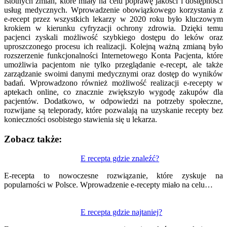
istotnych zmian, które miały na celu poprawę jakości i dostępności
usług medycznych. Wprowadzenie obowiązkowego korzystania z
e-recept przez wszystkich lekarzy w 2020 roku było kluczowym
krokiem w kierunku cyfryzacji ochrony zdrowia. Dzięki temu
pacjenci zyskali możliwość szybkiego dostępu do leków oraz
uproszczonego procesu ich realizacji. Kolejną ważną zmianą było
rozszerzenie funkcjonalności Internetowego Konta Pacjenta, które
umożliwia pacjentom nie tylko przeglądanie e-recept, ale także
zarządzanie swoimi danymi medycznymi oraz dostęp do wyników
badań. Wprowadzono również możliwość realizacji e-recepty w
aptekach online, co znacznie zwiększyło wygodę zakupów dla
pacjentów. Dodatkowo, w odpowiedzi na potrzeby społeczne,
rozwijane są teleporady, które pozwalają na uzyskanie recepty bez
konieczności osobistego stawienia się u lekarza.
Zobacz także:
Nawigacja
E recepta gdzie znaleźć?
wpisu
E-recepta to nowoczesne rozwiązanie, które zyskuje na
popularności w Polsce. Wprowadzenie e-recepty miało na celu…
E recepta gdzie najtaniej?