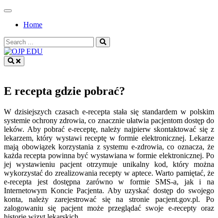
Skip
to
Home
content
Search
for:
OJP EDU
E recepta gdzie pobrać?
W dzisiejszych czasach e-recepta stała się standardem w polskim
systemie ochrony zdrowia, co znacznie ułatwia pacjentom dostęp do
leków. Aby pobrać e-receptę, należy najpierw skontaktować się z
lekarzem, który wystawi receptę w formie elektronicznej. Lekarze
mają obowiązek korzystania z systemu e-zdrowia, co oznacza, że
każda recepta powinna być wystawiana w formie elektronicznej. Po
jej wystawieniu pacjent otrzymuje unikalny kod, który można
wykorzystać do zrealizowania recepty w aptece. Warto pamiętać, że
e-recepta jest dostępna zarówno w formie SMS-a, jak i na
Internetowym Koncie Pacjenta. Aby uzyskać dostęp do swojego
konta, należy zarejestrować się na stronie pacjent.gov.pl. Po
zalogowaniu się pacjent może przeglądać swoje e-recepty oraz
historię wizyt lekarskich.