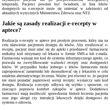
teleporady. Pacjenci powinni być świadomi, że lista leków
dostępnych na e-recepcie może się zmieniać w zależności od
aktualnych wytycznych Ministerstwa Zdrowia oraz NFZ.
Jakie są zasady realizacji e-recepty w
aptece?
Realizacja e-recepty w aptece jest prostym procesem, który ma na
celu ułatwienie pacjentom dostępu do leków. Aby zrealizować e-
receptę, pacjent musi udać się do apteki i przedstawić farmaceucie
unikalny kod otrzymany od lekarza w formie SMS-a lub e-maila.
Farmaceuta wpisuje ten kod do systemu informatycznego apteki, co
pozwala na zweryfikowanie ważności recepty oraz dostępności
leków. W przypadku braku jednego z leków farmaceuta może
zaproponować zamienniki lub skonsultować się z lekarzem w celu
ustalenia alternatywnego leczenia. Ważne jest również to, że pacjent
nie musi posiadać papierowej wersji recepty; wystarczy sam kod
dostępu. Realizacja e-recepty odbywa się szybko i sprawnie, co
znacząco poprawia komfort zakupów w aptece. Dodatkowo
farmaceuci mają możliwość sprawdzenia historii leczenia pacjenta
oraz jego alergii czy interakcji lekowych dzięki dostępowi do
systemu e-zdrowia.