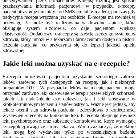
odczytywaniem przez farmaceutów. Kolejną różnicą jest sposób
przekazywania informacji pacjentowi; w przypadku e-recepty
pacjent otrzymuje unikalny kod SMS-em lub e-mailem, podczas gdy
tradycyjna recepta wręczana jest osobiście. E-recepta ma również tę
przewagę, że może być realizowana w dowolnej aptece, która
obsługuje system e-zdrowia, co daje pacjentom większą
elastyczność. Dodatkowo, e-recepty są częścią szerszego systemu e-
zdrowia, który umożliwia lekarzom i farmaceutom dostęp do historii
leczenia pacjenta, co przyczynia się do lepszej jakości opieki
zdrowotnej.
Jakie leki można uzyskać na e-recepcie?
E-recepta umożliwia pacjentom uzyskanie szerokiego zakresu
leków, zarówno tych dostępnych na receptę, jak i niektórych
preparatów OTC. W przypadku leków na receptę pacjenci mogą
otrzymać zarówno leki stosowane w terapii przewlekłych schorzeń,
takich jak nadciśnienie czy cukrzyca, jak i leki stosowane w
krótkoterminowym leczeniu stanów ostrych. Ważne jest jednak, aby
lekarz ocenił stan zdrowia pacjenta i zdecydował o konieczności
wystawienia recepty na konkretne leki. E-recepta obejmuje również
leki psychotropowe oraz substancje kontrolowane, które wymagają
szczególnej uwagi ze strony lekarza. Warto zaznaczyć, że niektóre
leki mogą być wydawane tylko po wcześniejszym badaniu
fizykalnym pacjenta lub po przeprowadzeniu szczegółowej