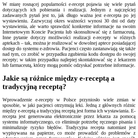
W miarę rosnącej popularności e-recept pojawia się wiele pytań
dotyczących ich pobierania i realizacji. Jednym z najczęściej
zadawanych pytań jest to, jak długo ważna jest e-recepta po jej
wystawieniu. Zazwyczaj okres ważności wynosi 30 dni od daty
wystawienia, ale warto sprawdzić konkretne informacje na swoim
Internetowym Koncie Pacjenta lub skonsultować się z farmaceutą.
Inne pytanie dotyczy możliwości realizacji e-recepty w różnych
aptekach – tak, można je realizować w dowolnej aptece posiadającej
dostęp do systemu e-zdrowia. Pacjenci często zastanawiają się także
nad tym, co zrobić w przypadku zgubienia kodu dostępu do swojej
recepty; w takim przypadku najlepiej skontaktować się z lekarzem
lub farmaceutą, którzy mogą pomóc odzyskać potrzebne informacje.
Jakie są różnice między e-receptą a
tradycyjną receptą?
Wprowadzenie e-recepty w Polsce przyniosło wiele zmian w
sposobie, w jaki pacjenci otrzymują leki. Jedną z głównych różnic
między e-receptą a tradycyjną receptą jest forma ich wystawiania. E-
recepta jest generowana elektronicznie przez lekarza za pomocą
systemu informatycznego, co eliminuje potrzebę ręcznego pisania i
minimalizuje ryzyko błędów. Tradycyjna recepta natomiast jest
wypisywana na papierze, co może prowadzić do problemów z