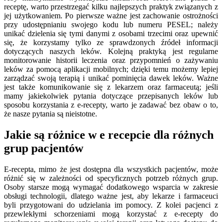
receptę, warto przestrzegać kilku najlepszych praktyk związanych z
jej użytkowaniem. Po pierwsze ważne jest zachowanie ostrożności
przy udostępnianiu swojego kodu lub numeru PESEL; należy
unikać dzielenia się tymi danymi z osobami trzecimi oraz upewnić
się, że korzystamy tylko ze sprawdzonych źródeł informacji
dotyczących naszych leków. Kolejną praktyką jest regularne
monitorowanie historii leczenia oraz przypomnień o zażywaniu
leków za pomocą aplikacji mobilnych; dzięki temu możemy lepiej
zarządzać swoją terapią i unikać pominięcia dawek leków. Ważne
jest także komunikowanie się z lekarzem oraz farmaceutą; jeśli
mamy jakiekolwiek pytania dotyczące przepisanych leków lub
sposobu korzystania z e-recepty, warto je zadawać bez obaw o to,
że nasze pytania są nieistotne.
Jakie są różnice w e recepcie dla różnych
grup pacjentów
E-recepta, mimo że jest dostępna dla wszystkich pacjentów, może
różnić się w zależności od specyficznych potrzeb różnych grup.
Osoby starsze mogą wymagać dodatkowego wsparcia w zakresie
obsługi technologii, dlatego ważne jest, aby lekarze i farmaceuci
byli przygotowani do udzielania im pomocy. Z kolei pacjenci z
przewlekłymi schorzeniami mogą korzystać z e-recepty do