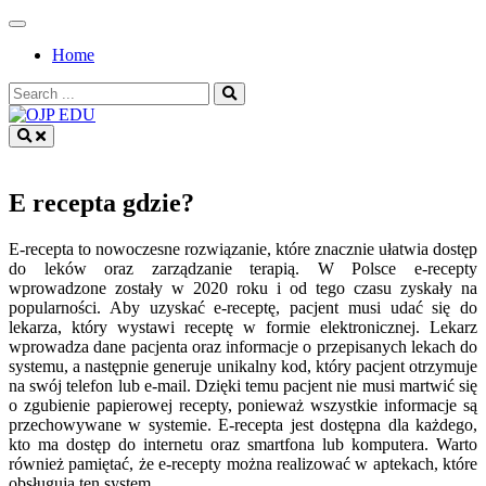
Skip
to
Home
content
Search
for:
OJP EDU
E recepta gdzie?
E-recepta to nowoczesne rozwiązanie, które znacznie ułatwia dostęp
do leków oraz zarządzanie terapią. W Polsce e-recepty
wprowadzone zostały w 2020 roku i od tego czasu zyskały na
popularności. Aby uzyskać e-receptę, pacjent musi udać się do
lekarza, który wystawi receptę w formie elektronicznej. Lekarz
wprowadza dane pacjenta oraz informacje o przepisanych lekach do
systemu, a następnie generuje unikalny kod, który pacjent otrzymuje
na swój telefon lub e-mail. Dzięki temu pacjent nie musi martwić się
o zgubienie papierowej recepty, ponieważ wszystkie informacje są
przechowywane w systemie. E-recepta jest dostępna dla każdego,
kto ma dostęp do internetu oraz smartfona lub komputera. Warto
również pamiętać, że e-recepty można realizować w aptekach, które
obsługują ten system.