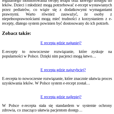
regularnego monitorowania swojej terapii oraz łatwego dostępu do
leków. Dzieci i młodzież mogą potrzebować e-recept wystawianych
przez pediatrów, co wiąże się z dodatkowymi wymaganiami
prawnymi. Warto również zauważyć, że osoby z
niepełnosprawnościami mogą mieć trudności z korzystaniem z e-
recepty, dlatego system powinien być dostosowany do ich potrzeb.
Zobacz także:
Nawigacja
E recepta gdzie najtaniej?
wpisu
E-recepty to nowoczesne rozwiązanie, które zyskuje na
popularności w Polsce. Dzięki nim pacjenci mogą łatwo…
E recepta gdzie najszybciej?
E-recepta to nowoczesne rozwiązanie, które znacznie ułatwia proces
uzyskiwania leków. W Polsce system e-recept został…
E recepta gdzie najlepiej?
W Polsce e-recepta stała się standardem w systemie ochrony
zdrowia, co znacząco ułatwia pacjentom dostęp…