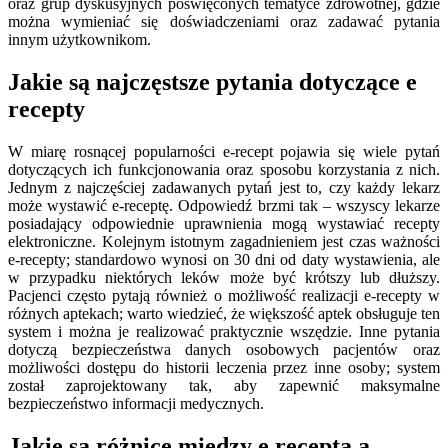
oraz grup dyskusyjnych poświęconych tematyce zdrowotnej, gdzie
można wymieniać się doświadczeniami oraz zadawać pytania
innym użytkownikom.
Jakie są najczęstsze pytania dotyczące e
recepty
W miarę rosnącej popularności e-recept pojawia się wiele pytań
dotyczących ich funkcjonowania oraz sposobu korzystania z nich.
Jednym z najczęściej zadawanych pytań jest to, czy każdy lekarz
może wystawić e-receptę. Odpowiedź brzmi tak – wszyscy lekarze
posiadający odpowiednie uprawnienia mogą wystawiać recepty
elektroniczne. Kolejnym istotnym zagadnieniem jest czas ważności
e-recepty; standardowo wynosi on 30 dni od daty wystawienia, ale
w przypadku niektórych leków może być krótszy lub dłuższy.
Pacjenci często pytają również o możliwość realizacji e-recepty w
różnych aptekach; warto wiedzieć, że większość aptek obsługuje ten
system i można je realizować praktycznie wszędzie. Inne pytania
dotyczą bezpieczeństwa danych osobowych pacjentów oraz
możliwości dostępu do historii leczenia przez inne osoby; system
został zaprojektowany tak, aby zapewnić maksymalne
bezpieczeństwo informacji medycznych.
Jakie są różnice między e receptą a