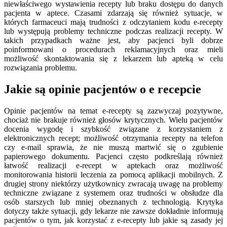
niewłaściwego wystawienia recepty lub braku dostępu do danych
pacjenta w aptece. Czasami zdarzają się również sytuacje, w
których farmaceuci mają trudności z odczytaniem kodu e-recepty
lub występują problemy techniczne podczas realizacji recepty. W
takich przypadkach ważne jest, aby pacjenci byli dobrze
poinformowani o procedurach reklamacyjnych oraz mieli
możliwość skontaktowania się z lekarzem lub apteką w celu
rozwiązania problemu.
Jakie są opinie pacjentów o e recepcie
Opinie pacjentów na temat e-recepty są zazwyczaj pozytywne,
chociaż nie brakuje również głosów krytycznych. Wielu pacjentów
docenia wygodę i szybkość związane z korzystaniem z
elektronicznych recept; możliwość otrzymania recepty na telefon
czy e-mail sprawia, że nie muszą martwić się o zgubienie
papierowego dokumentu. Pacjenci często podkreślają również
łatwość realizacji e-recept w aptekach oraz możliwość
monitorowania historii leczenia za pomocą aplikacji mobilnych. Z
drugiej strony niektórzy użytkownicy zwracają uwagę na problemy
techniczne związane z systemem oraz trudności w obsłudze dla
osób starszych lub mniej obeznanych z technologią. Krytyka
dotyczy także sytuacji, gdy lekarze nie zawsze dokładnie informują
pacjentów o tym, jak korzystać z e-recepty lub jakie są zasady jej