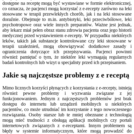
dostępne na receptę mogą być wystawiane w formie elektronicznej,
co oznacza, że pacjenci mogą korzystać z e-recepty zarówno na leki
stosowane w terapii przewlekłych chorób, jak i na leki stosowane
doraźnie. Obejmuje to m.in. antybiotyki, leki przeciwbólowe, leki
psychotropowe oraz wiele innych preparatów. Ważne jest jednak,
aby lekarz miał pełen obraz stanu zdrowia pacjenta oraz jego historii
medycznej przed wystawieniem e-recepty. W przypadku niektórych
leków, takich jak substancje kontrolowane czy leki stosowane w
terapii uzależnień, mogą obowiązywać dodatkowe zasady i
ograniczenia dotyczące ich przepisywania. Pacjenci powinni
również pamiętać o tym, że niektóre leki wymagają regularnych
badań kontrolnych lub wizyt u specjalisty przed ich przepisaniem.
Jakie są najczęstsze problemy z e receptą
Mimo licznych korzyści płynących z korzystania z e-recepty, istnieją
również pewne problemy i wyzwania związane z jej
funkcjonowaniem. Jednym z najczęstszych problemów jest brak
dostępu do internetu lub urządzeń mobilnych u niektórych
pacjentów, co może utrudniać im korzystanie z tego nowoczesnego
rozwiązania. Osoby starsze lub te mniej obeznane z technologią
mogą mieć trudności z obsługą aplikacji mobilnych czy portali
internetowych związanych z e-receptami. Innym problemem są
błędy w systemie informatycznym, które mogą prowadzić do