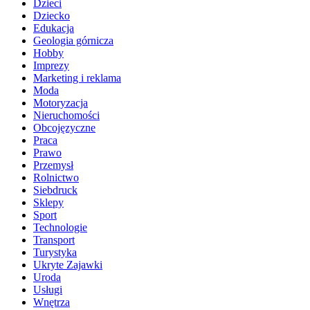
Dzieci
Dziecko
Edukacja
Geologia górnicza
Hobby
Imprezy
Marketing i reklama
Moda
Motoryzacja
Nieruchomości
Obcojęzyczne
Praca
Prawo
Przemysł
Rolnictwo
Siebdruck
Sklepy
Sport
Technologie
Transport
Turystyka
Ukryte Zajawki
Uroda
Usługi
Wnętrza