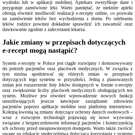
wydruku lub w aplikacji mobilnej. Aptekarz zweryfikuje dane i
przygotuje zamówione leki. Warto pamiętać, że niektóre apteki
oferują również możliwość realizacji e-recepty online, co pozwala
na zamówienie leków bez wychodzenia z domu. Po odebraniu
leków rodzice powinni dokładnie sprawdzić ich zawartość oraz
dawkowanie zgodnie z zaleceniami lekarza.
Jakie zmiany w przepisach dotyczących
e-recept mogą nastąpić?
System e-recepty w Polsce jest ciągle rozwijany i dostosowywany
do potrzeb pacjentów oraz placówek medycznych. W związku z
tym można spodziewać się różnych zmian w przepisach
dotyczących tego systemu w przyszłości. Jedną z planowanych
zmian jest rozszerzenie listy leków dostępnych w formie e-recepty
oraz zwiększenie liczby placówek medycznych obsługujących ten
system. Możliwe jest również wprowadzenie nowych funkcji
umożliwiających jeszcze łatwiejsze zarządzanie zdrowiem
pacjentów poprzez aplikacje mobilne oraz platformy internetowe.
Kolejną kwestią są zmiany dotyczące ochrony danych osobowych –
wraz z rozwojem technologii pojawiają się nowe wyzwania
związane z bezpieczeństwem informacji pacjentów i koniecznością
ich ochrony przed nieuprawnionym dostępem. Warto także zwrócić
uwagę na edukację społeczeństwa dotyczącą korzystania z systemu