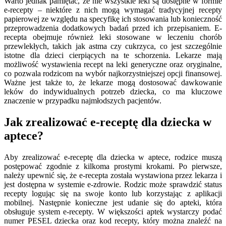
Warto jednak pamiętać, że nie wszystkie leki są dostępne w formie
e-recepty – niektóre z nich mogą wymagać tradycyjnej recepty
papierowej ze względu na specyfikę ich stosowania lub konieczność
przeprowadzenia dodatkowych badań przed ich przepisaniem. E-
recepta obejmuje również leki stosowane w leczeniu chorób
przewlekłych, takich jak astma czy cukrzyca, co jest szczególnie
istotne dla dzieci cierpiących na te schorzenia. Lekarze mają
możliwość wystawienia recept na leki generyczne oraz oryginalne,
co pozwala rodzicom na wybór najkorzystniejszej opcji finansowej.
Ważne jest także to, że lekarze mogą dostosować dawkowanie
leków do indywidualnych potrzeb dziecka, co ma kluczowe
znaczenie w przypadku najmłodszych pacjentów.
Jak zrealizować e-receptę dla dziecka w
aptece?
Aby zrealizować e-receptę dla dziecka w aptece, rodzice muszą
postępować zgodnie z kilkoma prostymi krokami. Po pierwsze,
należy upewnić się, że e-recepta została wystawiona przez lekarza i
jest dostępna w systemie e-zdrowie. Rodzic może sprawdzić status
recepty logując się na swoje konto lub korzystając z aplikacji
mobilnej. Następnie konieczne jest udanie się do apteki, która
obsługuje system e-recepty. W większości aptek wystarczy podać
numer PESEL dziecka oraz kod recepty, który można znaleźć na