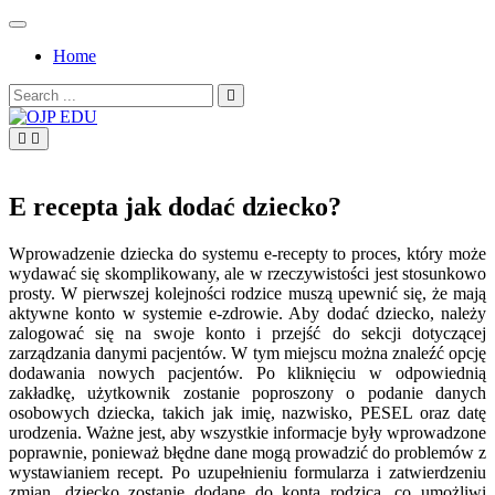
Skip
to
Home
content
Search
for:
OJP EDU
E recepta jak dodać dziecko?
Wprowadzenie dziecka do systemu e-recepty to proces, który może
wydawać się skomplikowany, ale w rzeczywistości jest stosunkowo
prosty. W pierwszej kolejności rodzice muszą upewnić się, że mają
aktywne konto w systemie e-zdrowie. Aby dodać dziecko, należy
zalogować się na swoje konto i przejść do sekcji dotyczącej
zarządzania danymi pacjentów. W tym miejscu można znaleźć opcję
dodawania nowych pacjentów. Po kliknięciu w odpowiednią
zakładkę, użytkownik zostanie poproszony o podanie danych
osobowych dziecka, takich jak imię, nazwisko, PESEL oraz datę
urodzenia. Ważne jest, aby wszystkie informacje były wprowadzone
poprawnie, ponieważ błędne dane mogą prowadzić do problemów z
wystawianiem recept. Po uzupełnieniu formularza i zatwierdzeniu
zmian, dziecko zostanie dodane do konta rodzica, co umożliwi