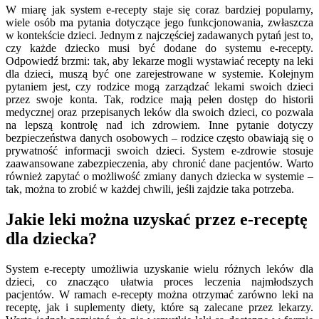
W miarę jak system e-recepty staje się coraz bardziej popularny,
wiele osób ma pytania dotyczące jego funkcjonowania, zwłaszcza
w kontekście dzieci. Jednym z najczęściej zadawanych pytań jest to,
czy każde dziecko musi być dodane do systemu e-recepty.
Odpowiedź brzmi: tak, aby lekarze mogli wystawiać recepty na leki
dla dzieci, muszą być one zarejestrowane w systemie. Kolejnym
pytaniem jest, czy rodzice mogą zarządzać lekami swoich dzieci
przez swoje konta. Tak, rodzice mają pełen dostęp do historii
medycznej oraz przepisanych leków dla swoich dzieci, co pozwala
na lepszą kontrolę nad ich zdrowiem. Inne pytanie dotyczy
bezpieczeństwa danych osobowych – rodzice często obawiają się o
prywatność informacji swoich dzieci. System e-zdrowie stosuje
zaawansowane zabezpieczenia, aby chronić dane pacjentów. Warto
również zapytać o możliwość zmiany danych dziecka w systemie –
tak, można to zrobić w każdej chwili, jeśli zajdzie taka potrzeba.
Jakie leki można uzyskać przez e-receptę
dla dziecka?
System e-recepty umożliwia uzyskanie wielu różnych leków dla
dzieci, co znacząco ułatwia proces leczenia najmłodszych
pacjentów. W ramach e-recepty można otrzymać zarówno leki na
receptę, jak i suplementy diety, które są zalecane przez lekarzy.