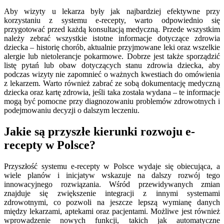
Aby wizyty u lekarza były jak najbardziej efektywne przy
korzystaniu z systemu e-recepty, warto odpowiednio się
przygotować przed każdą konsultacją medyczną. Przede wszystkim
należy zebrać wszystkie istotne informacje dotyczące zdrowia
dziecka – historię chorób, aktualnie przyjmowane leki oraz wszelkie
alergie lub nietolerancje pokarmowe. Dobrze jest także sporządzić
listę pytań lub obaw dotyczących stanu zdrowia dziecka, aby
podczas wizyty nie zapomnieć o ważnych kwestiach do omówienia
z lekarzem. Warto również zabrać ze sobą dokumentację medyczną
dziecka oraz kartę zdrowia, jeśli taka została wydana – te informacje
mogą być pomocne przy diagnozowaniu problemów zdrowotnych i
podejmowaniu decyzji o dalszym leczeniu.
Jakie są przyszłe kierunki rozwoju e-
recepty w Polsce?
Przyszłość systemu e-recepty w Polsce wydaje się obiecująca, a
wiele planów i inicjatyw wskazuje na dalszy rozwój tego
innowacyjnego rozwiązania. Wśród przewidywanych zmian
znajduje się zwiększenie integracji z innymi systemami
zdrowotnymi, co pozwoli na jeszcze lepszą wymianę danych
między lekarzami, aptekami oraz pacjentami. Możliwe jest również
wprowadzenie nowych funkcji, takich jak automatyczne