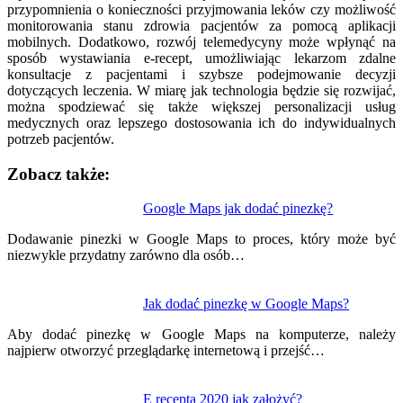
przypomnienia o konieczności przyjmowania leków czy możliwość
monitorowania stanu zdrowia pacjentów za pomocą aplikacji
mobilnych. Dodatkowo, rozwój telemedycyny może wpłynąć na
sposób wystawiania e-recept, umożliwiając lekarzom zdalne
konsultacje z pacjentami i szybsze podejmowanie decyzji
dotyczących leczenia. W miarę jak technologia będzie się rozwijać,
można spodziewać się także większej personalizacji usług
medycznych oraz lepszego dostosowania ich do indywidualnych
potrzeb pacjentów.
Zobacz także:
Nawigacja
Google Maps jak dodać pinezkę?
wpisu
Dodawanie pinezki w Google Maps to proces, który może być
niezwykle przydatny zarówno dla osób…
Jak dodać pinezkę w Google Maps?
Aby dodać pinezkę w Google Maps na komputerze, należy
najpierw otworzyć przeglądarkę internetową i przejść…
E recepta 2020 jak założyć?