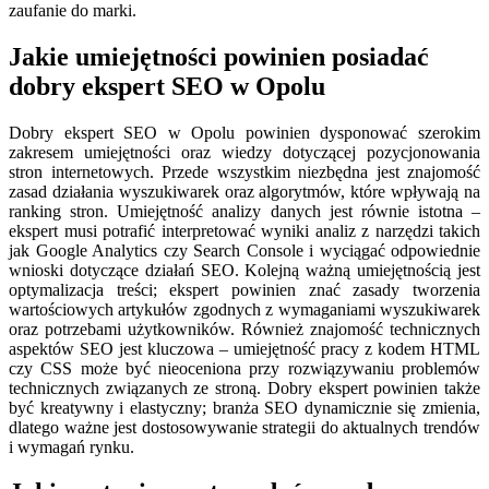
zaufanie do marki.
Jakie umiejętności powinien posiadać
dobry ekspert SEO w Opolu
Dobry ekspert SEO w Opolu powinien dysponować szerokim
zakresem umiejętności oraz wiedzy dotyczącej pozycjonowania
stron internetowych. Przede wszystkim niezbędna jest znajomość
zasad działania wyszukiwarek oraz algorytmów, które wpływają na
ranking stron. Umiejętność analizy danych jest równie istotna –
ekspert musi potrafić interpretować wyniki analiz z narzędzi takich
jak Google Analytics czy Search Console i wyciągać odpowiednie
wnioski dotyczące działań SEO. Kolejną ważną umiejętnością jest
optymalizacja treści; ekspert powinien znać zasady tworzenia
wartościowych artykułów zgodnych z wymaganiami wyszukiwarek
oraz potrzebami użytkowników. Również znajomość technicznych
aspektów SEO jest kluczowa – umiejętność pracy z kodem HTML
czy CSS może być nieoceniona przy rozwiązywaniu problemów
technicznych związanych ze stroną. Dobry ekspert powinien także
być kreatywny i elastyczny; branża SEO dynamicznie się zmienia,
dlatego ważne jest dostosowywanie strategii do aktualnych trendów
i wymagań rynku.