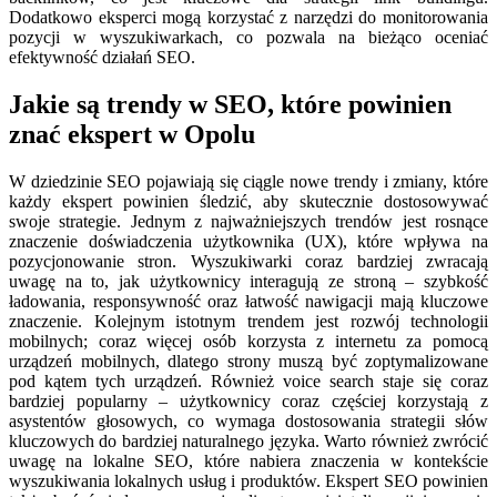
Dodatkowo eksperci mogą korzystać z narzędzi do monitorowania
pozycji w wyszukiwarkach, co pozwala na bieżąco oceniać
efektywność działań SEO.
Jakie są trendy w SEO, które powinien
znać ekspert w Opolu
W dziedzinie SEO pojawiają się ciągle nowe trendy i zmiany, które
każdy ekspert powinien śledzić, aby skutecznie dostosowywać
swoje strategie. Jednym z najważniejszych trendów jest rosnące
znaczenie doświadczenia użytkownika (UX), które wpływa na
pozycjonowanie stron. Wyszukiwarki coraz bardziej zwracają
uwagę na to, jak użytkownicy interagują ze stroną – szybkość
ładowania, responsywność oraz łatwość nawigacji mają kluczowe
znaczenie. Kolejnym istotnym trendem jest rozwój technologii
mobilnych; coraz więcej osób korzysta z internetu za pomocą
urządzeń mobilnych, dlatego strony muszą być zoptymalizowane
pod kątem tych urządzeń. Również voice search staje się coraz
bardziej popularny – użytkownicy coraz częściej korzystają z
asystentów głosowych, co wymaga dostosowania strategii słów
kluczowych do bardziej naturalnego języka. Warto również zwrócić
uwagę na lokalne SEO, które nabiera znaczenia w kontekście
wyszukiwania lokalnych usług i produktów. Ekspert SEO powinien