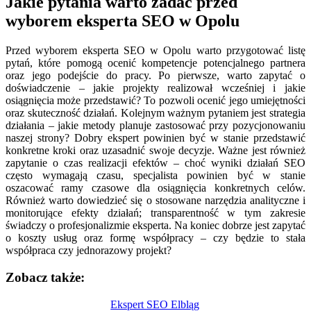
Jakie pytania warto zadać przed
wyborem eksperta SEO w Opolu
Przed wyborem eksperta SEO w Opolu warto przygotować listę
pytań, które pomogą ocenić kompetencje potencjalnego partnera
oraz jego podejście do pracy. Po pierwsze, warto zapytać o
doświadczenie – jakie projekty realizował wcześniej i jakie
osiągnięcia może przedstawić? To pozwoli ocenić jego umiejętności
oraz skuteczność działań. Kolejnym ważnym pytaniem jest strategia
działania – jakie metody planuje zastosować przy pozycjonowaniu
naszej strony? Dobry ekspert powinien być w stanie przedstawić
konkretne kroki oraz uzasadnić swoje decyzje. Ważne jest również
zapytanie o czas realizacji efektów – choć wyniki działań SEO
często wymagają czasu, specjalista powinien być w stanie
oszacować ramy czasowe dla osiągnięcia konkretnych celów.
Również warto dowiedzieć się o stosowane narzędzia analityczne i
monitorujące efekty działań; transparentność w tym zakresie
świadczy o profesjonalizmie eksperta. Na koniec dobrze jest zapytać
o koszty usług oraz formę współpracy – czy będzie to stała
współpraca czy jednorazowy projekt?
Zobacz także:
Nawigacja
Ekspert SEO Elbląg