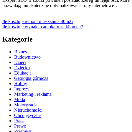
Ekspert SEO w Łodzi powinien posiadać szereg umiejętności, które
pozwalają mu skutecznie optymalizować strony internetowe…
Ile kosztuje remont mieszkania 40m2?
Ile kosztuje wynajem autokaru za kilometr?
Kategorie
Biznes
Budownictwo
Dzieci
Dziecko
Edukacja
Geologia górnicza
Hobby
Imprezy
Marketing i reklama
Moda
Motoryzacja
Nieruchomości
Obcojęzyczne
Praca
Prawo
Przemysł