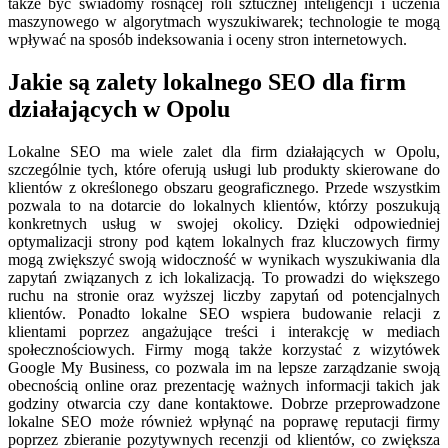
także być świadomy rosnącej roli sztucznej inteligencji i uczenia
maszynowego w algorytmach wyszukiwarek; technologie te mogą
wpływać na sposób indeksowania i oceny stron internetowych.
Jakie są zalety lokalnego SEO dla firm
działających w Opolu
Lokalne SEO ma wiele zalet dla firm działających w Opolu,
szczególnie tych, które oferują usługi lub produkty skierowane do
klientów z określonego obszaru geograficznego. Przede wszystkim
pozwala to na dotarcie do lokalnych klientów, którzy poszukują
konkretnych usług w swojej okolicy. Dzięki odpowiedniej
optymalizacji strony pod kątem lokalnych fraz kluczowych firmy
mogą zwiększyć swoją widoczność w wynikach wyszukiwania dla
zapytań związanych z ich lokalizacją. To prowadzi do większego
ruchu na stronie oraz wyższej liczby zapytań od potencjalnych
klientów. Ponadto lokalne SEO wspiera budowanie relacji z
klientami poprzez angażujące treści i interakcję w mediach
społecznościowych. Firmy mogą także korzystać z wizytówek
Google My Business, co pozwala im na lepsze zarządzanie swoją
obecnością online oraz prezentację ważnych informacji takich jak
godziny otwarcia czy dane kontaktowe. Dobrze przeprowadzone
lokalne SEO może również wpłynąć na poprawę reputacji firmy
poprzez zbieranie pozytywnych recenzji od klientów, co zwiększa