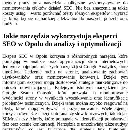
metody pracy oraz narzędzia analityczne wykorzystywane do
monitorowania efektów działań SEO. Nie bez znaczenia są także
koszty usług – warto porównać oferty różnych ekspertów i wybrać
tę, która będzie najbardziej adekwatna do naszych potrzeb oraz
budżetu.
Jakie narzędzia wykorzystują eksperci
SEO w Opolu do analizy i optymalizacji
Ekspert SEO w Opolu korzysta z różnorodnych narzędzi, które
pomagają w analizie oraz optymalizacji stron internetowych.
Jednym z najpopularniejszych narzędzi jest Google Analytics, które
umożliwia śledzenie ruchu na stronie, analizowanie zachowań
użytkowników oraz monitorowanie konwersji. Dzięki tym
informacjom eksperci mogą dostosować strategie marketingowe do
potrzeb odwiedzających. Kolejnym istotnym narzędziem jest
Google Search Console, które pozwala na monitorowanie
wydajności strony w wynikach wyszukiwania oraz identyfikację
problemów technicznych. Dzięki temu można szybko reagować na
błędy, które mogą wpływać na pozycjonowanie. Wiele agencji
korzysta również z narzędzi do analizy słów kluczowych, takich jak
SEMrush czy Ahrefs, które pomagają w identyfikacji popularnych
fraz oraz ocenie konkurencji. Narzędzia te umożliwiają także audyty
backlinków, co jest kluczowe dla strategii link buildingu.