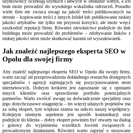
użytkownicy oczekują szybkich i łatwych w obsłudze witryn, a ich
brak może prowadzić do wysokiego wskaźnika odrzuceń. Ponadto
wiele firm nie zwraca uwagi na jakość treści publikowanych na
stronie – kopiowanie treści z innych źródeł lub publikowanie niskiej
jakości artykułów nie tylko nie przynosi korzyści, ale może wręcz
zaszkodzić reputacji firmy. Również niewłaściwe podejście do link
buildingu może prowadzić do problemów – zdobywanie linków z
niskiej jakości stron może skutkować karami od wyszukiwarek.
Jak znaleźć najlepszego eksperta SEO w
Opolu dla swojej firmy
Aby znaleźć najlepszego eksperta SEO w Opolu dla swojej firmy,
warto zacząć od przeprowadzenia dokładnego researchu dostępnych
specjalistów i agencji zajmujących się pozycjonowaniem stron
internetowych. Dobrym krokiem jest zapoznanie się z opiniami
innych klientów oraz sprawdzenie portfolio potencjalnych
partnerów. Warto zwrócić uwagę na doświadczenie specjalisty oraz
jego dotychczasowe osiągnięcia – im więcej udanych projektów ma
za sobą ekspert, tym większa szansa na sukces naszej współpracy.
Kolejnym istotnym aspektem jest sposób komunikacji oraz
podejście do klienta – dobry ekspert powinien być otwarty na dialog
i gotowy do wyjaśnienia wszelkich kwestii związanych z
prowadzonymi działaniami. Również warto zapytać o stosowane