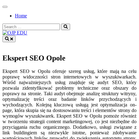
Skip
to
Home
content
Search
for:
OJP EDU
Ekspert SEO Opole
Ekspert SEO w Opolu oferuje szereg usług, które mają na celu
poprawę widoczności stron internetowych w wyszukiwarkach.
Wśród najważniejszych usług znajduje się audyt SEO, który
pozwala zidentyfikować problemy techniczne oraz obszary do
poprawy na stronie. Taki audyt obejmuje analizę struktury witryny,
optymalizację treści oraz badanie linków przychodzących i
wychodzących. Kolejną kluczową usługą jest optymalizacja on-
page, która skupia się na dostosowaniu treści i elementów strony do
wymogów wyszukiwarek. Ekspert SEO w Opolu pomoże również
w tworzeniu strategii content marketingowej, co jest niezbędne do
przyciągania ruchu organicznego. Dodatkowo, usługi związane z
link buildingiem są niezwykle istotne, ponieważ zdobywanie
wartościowych linków prowadzi do zwiększenia autorytetu strony.