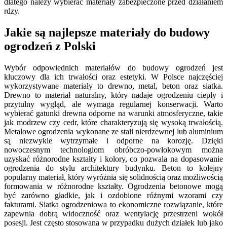
dlatego należy wybierać materiały zabezpieczone przed działaniem
rdzy.
Jakie są najlepsze materiały do budowy
ogrodzeń z Polski
Wybór odpowiednich materiałów do budowy ogrodzeń jest
kluczowy dla ich trwałości oraz estetyki. W Polsce najczęściej
wykorzystywane materiały to drewno, metal, beton oraz siatka.
Drewno to materiał naturalny, który nadaje ogrodzeniu ciepły i
przytulny wygląd, ale wymaga regularnej konserwacji. Warto
wybierać gatunki drewna odporne na warunki atmosferyczne, takie
jak modrzew czy cedr, które charakteryzują się wysoką trwałością.
Metalowe ogrodzenia wykonane ze stali nierdzewnej lub aluminium
są niezwykle wytrzymałe i odporne na korozję. Dzięki
nowoczesnym technologiom obróbczo-powłokowym można
uzyskać różnorodne kształty i kolory, co pozwala na dopasowanie
ogrodzenia do stylu architektury budynku. Beton to kolejny
popularny materiał, który wyróżnia się solidnością oraz możliwością
formowania w różnorodne kształty. Ogrodzenia betonowe mogą
być zarówno gładkie, jak i ozdobione różnymi wzorami czy
fakturami. Siatka ogrodzeniowa to ekonomiczne rozwiązanie, które
zapewnia dobrą widoczność oraz wentylację przestrzeni wokół
posesji. Jest często stosowana w przypadku dużych działek lub jako