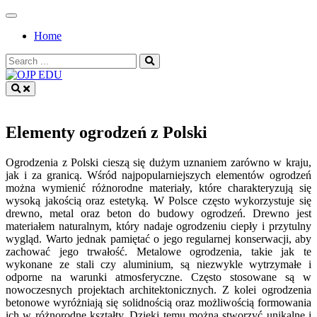
Skip
to
Home
content
Search
for:
OJP EDU
Elementy ogrodzeń z Polski
Ogrodzenia z Polski cieszą się dużym uznaniem zarówno w kraju,
jak i za granicą. Wśród najpopularniejszych elementów ogrodzeń
można wymienić różnorodne materiały, które charakteryzują się
wysoką jakością oraz estetyką. W Polsce często wykorzystuje się
drewno, metal oraz beton do budowy ogrodzeń. Drewno jest
materiałem naturalnym, który nadaje ogrodzeniu ciepły i przytulny
wygląd. Warto jednak pamiętać o jego regularnej konserwacji, aby
zachować jego trwałość. Metalowe ogrodzenia, takie jak te
wykonane ze stali czy aluminium, są niezwykle wytrzymałe i
odporne na warunki atmosferyczne. Często stosowane są w
nowoczesnych projektach architektonicznych. Z kolei ogrodzenia
betonowe wyróżniają się solidnością oraz możliwością formowania
ich w różnorodne kształty. Dzięki temu można stworzyć unikalne i