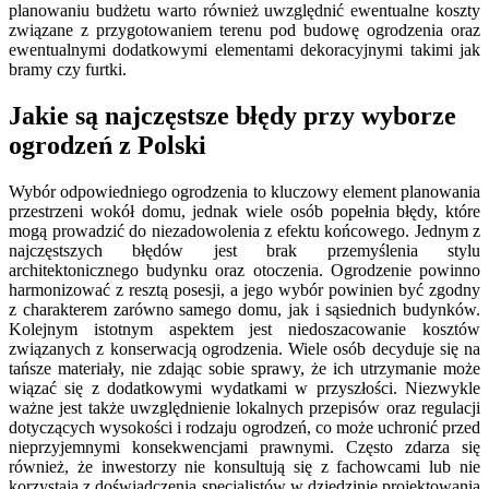
planowaniu budżetu warto również uwzględnić ewentualne koszty
związane z przygotowaniem terenu pod budowę ogrodzenia oraz
ewentualnymi dodatkowymi elementami dekoracyjnymi takimi jak
bramy czy furtki.
Jakie są najczęstsze błędy przy wyborze
ogrodzeń z Polski
Wybór odpowiedniego ogrodzenia to kluczowy element planowania
przestrzeni wokół domu, jednak wiele osób popełnia błędy, które
mogą prowadzić do niezadowolenia z efektu końcowego. Jednym z
najczęstszych błędów jest brak przemyślenia stylu
architektonicznego budynku oraz otoczenia. Ogrodzenie powinno
harmonizować z resztą posesji, a jego wybór powinien być zgodny
z charakterem zarówno samego domu, jak i sąsiednich budynków.
Kolejnym istotnym aspektem jest niedoszacowanie kosztów
związanych z konserwacją ogrodzenia. Wiele osób decyduje się na
tańsze materiały, nie zdając sobie sprawy, że ich utrzymanie może
wiązać się z dodatkowymi wydatkami w przyszłości. Niezwykle
ważne jest także uwzględnienie lokalnych przepisów oraz regulacji
dotyczących wysokości i rodzaju ogrodzeń, co może uchronić przed
nieprzyjemnymi konsekwencjami prawnymi. Często zdarza się
również, że inwestorzy nie konsultują się z fachowcami lub nie
korzystają z doświadczenia specjalistów w dziedzinie projektowania