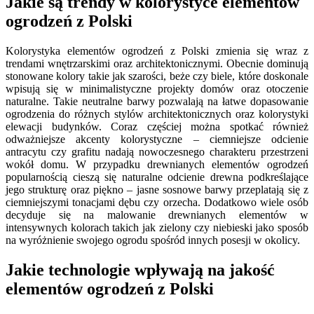
Jakie są trendy w kolorystyce elementów
ogrodzeń z Polski
Kolorystyka elementów ogrodzeń z Polski zmienia się wraz z
trendami wnętrzarskimi oraz architektonicznymi. Obecnie dominują
stonowane kolory takie jak szarości, beże czy biele, które doskonale
wpisują się w minimalistyczne projekty domów oraz otoczenie
naturalne. Takie neutralne barwy pozwalają na łatwe dopasowanie
ogrodzenia do różnych stylów architektonicznych oraz kolorystyki
elewacji budynków. Coraz częściej można spotkać również
odważniejsze akcenty kolorystyczne – ciemniejsze odcienie
antracytu czy grafitu nadają nowoczesnego charakteru przestrzeni
wokół domu. W przypadku drewnianych elementów ogrodzeń
popularnością cieszą się naturalne odcienie drewna podkreślające
jego strukturę oraz piękno – jasne sosnowe barwy przeplatają się z
ciemniejszymi tonacjami dębu czy orzecha. Dodatkowo wiele osób
decyduje się na malowanie drewnianych elementów w
intensywnych kolorach takich jak zielony czy niebieski jako sposób
na wyróżnienie swojego ogrodu spośród innych posesji w okolicy.
Jakie technologie wpływają na jakość
elementów ogrodzeń z Polski