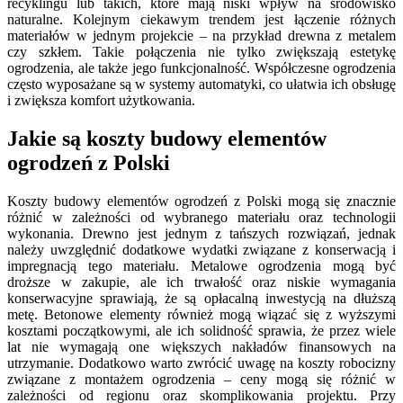
recyklingu lub takich, które mają niski wpływ na środowisko
naturalne. Kolejnym ciekawym trendem jest łączenie różnych
materiałów w jednym projekcie – na przykład drewna z metalem
czy szkłem. Takie połączenia nie tylko zwiększają estetykę
ogrodzenia, ale także jego funkcjonalność. Współczesne ogrodzenia
często wyposażane są w systemy automatyki, co ułatwia ich obsługę
i zwiększa komfort użytkowania.
Jakie są koszty budowy elementów
ogrodzeń z Polski
Koszty budowy elementów ogrodzeń z Polski mogą się znacznie
różnić w zależności od wybranego materiału oraz technologii
wykonania. Drewno jest jednym z tańszych rozwiązań, jednak
należy uwzględnić dodatkowe wydatki związane z konserwacją i
impregnacją tego materiału. Metalowe ogrodzenia mogą być
droższe w zakupie, ale ich trwałość oraz niskie wymagania
konserwacyjne sprawiają, że są opłacalną inwestycją na dłuższą
metę. Betonowe elementy również mogą wiązać się z wyższymi
kosztami początkowymi, ale ich solidność sprawia, że przez wiele
lat nie wymagają one większych nakładów finansowych na
utrzymanie. Dodatkowo warto zwrócić uwagę na koszty robocizny
związane z montażem ogrodzenia – ceny mogą się różnić w
zależności od regionu oraz skomplikowania projektu. Przy