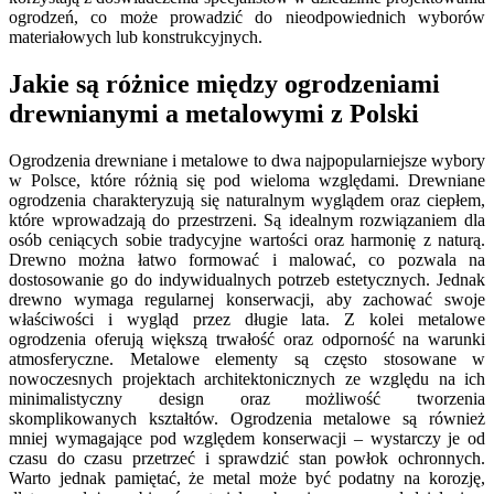
ogrodzeń, co może prowadzić do nieodpowiednich wyborów
materiałowych lub konstrukcyjnych.
Jakie są różnice między ogrodzeniami
drewnianymi a metalowymi z Polski
Ogrodzenia drewniane i metalowe to dwa najpopularniejsze wybory
w Polsce, które różnią się pod wieloma względami. Drewniane
ogrodzenia charakteryzują się naturalnym wyglądem oraz ciepłem,
które wprowadzają do przestrzeni. Są idealnym rozwiązaniem dla
osób ceniących sobie tradycyjne wartości oraz harmonię z naturą.
Drewno można łatwo formować i malować, co pozwala na
dostosowanie go do indywidualnych potrzeb estetycznych. Jednak
drewno wymaga regularnej konserwacji, aby zachować swoje
właściwości i wygląd przez długie lata. Z kolei metalowe
ogrodzenia oferują większą trwałość oraz odporność na warunki
atmosferyczne. Metalowe elementy są często stosowane w
nowoczesnych projektach architektonicznych ze względu na ich
minimalistyczny design oraz możliwość tworzenia
skomplikowanych kształtów. Ogrodzenia metalowe są również
mniej wymagające pod względem konserwacji – wystarczy je od
czasu do czasu przetrzeć i sprawdzić stan powłok ochronnych.
Warto jednak pamiętać, że metal może być podatny na korozję,