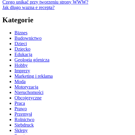
Czego unikać przy tworzeniu strony WWW?
Jak dlugo wazna e recepta?
Kategorie
Biznes
Budownictwo
Dzieci
Dziecko
Edukacja
Geologia górnicza
Hobby
Imprezy
Marketing i reklama
Moda
Motoryzacja
Nieruchomości
Obcojęzyczne
Praca
Prawo
Przemysł
Rolnictwo
Siebdruck
Sklepy