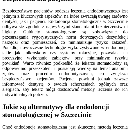
Bezpieczeństwo pacjentów podczas leczenia endodontycznego jest
jednym z kluczowych aspektów, na które zwracają uwagę zarówno
dentyści, jak i pacjenci. Endodoncja stomatologiczna w Szczecinie
odbywa się zgodnie z najwyższymi standardami bezpieczeństwa i
higieny. Gabinety stomatologiczne są zobowiązane do
przestrzegania rygorystycznych norm dotyczących dezynfekcji
narzędzi oraz pomieszczeń, co minimalizuje ryzyko zakażeń.
Ponadto, nowoczesne technologie wykorzystywane w endodoncji,
takie jak mikroskopy czy systemy rotacyjne, pozwalają na
precyzyjne wykonanie zabiegów przy minimalnym ryzyku
powikłań. Warto również podkreślić, że lekarze stomatolodzy są
odpowiednio przeszkoleni i posiadają wiedzę na temat anatomii
zębów oraz procedur endodontycznych, co zwiększa
bezpieczeństwo pacjentów. Pacjenci powinni jednak zawsze
informować dentystę o swoich schorzeniach ogólnych oraz
alergiach, aby lekarz mógł dostosować metody leczenia do ich
indywidualnych potrzeb.
Jakie są alternatywy dla endodoncji
stomatologicznej w Szczecinie
Choć endodoncja stomatologiczna jest skuteczną metodą leczenia