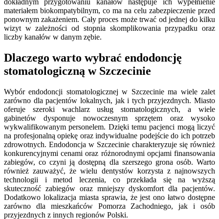
dokładnym przygotowaniu kanałów następuje ich wypełnienie
materiałem biokompatybilnym, co ma na celu zabezpieczenie przed
ponownym zakażeniem. Cały proces może trwać od jednej do kilku
wizyt w zależności od stopnia skomplikowania przypadku oraz
liczby kanałów w danym zębie.
Dlaczego warto wybrać endodoncję
stomatologiczną w Szczecinie
Wybór endodoncji stomatologicznej w Szczecinie ma wiele zalet
zarówno dla pacjentów lokalnych, jak i tych przyjezdnych. Miasto
oferuje szeroki wachlarz usług stomatologicznych, a wiele
gabinetów dysponuje nowoczesnym sprzętem oraz wysoko
wykwalifikowanym personelem. Dzięki temu pacjenci mogą liczyć
na profesjonalną opiekę oraz indywidualne podejście do ich potrzeb
zdrowotnych. Endodoncja w Szczecinie charakteryzuje się również
konkurencyjnymi cenami oraz różnorodnymi opcjami finansowania
zabiegów, co czyni ją dostępną dla szerszego grona osób. Warto
również zauważyć, że wielu dentystów korzysta z najnowszych
technologii i metod leczenia, co przekłada się na wyższą
skuteczność zabiegów oraz mniejszy dyskomfort dla pacjentów.
Dodatkowo lokalizacja miasta sprawia, że jest ono łatwo dostępne
zarówno dla mieszkańców Pomorza Zachodniego, jak i osób
przyjezdnych z innych regionów Polski.