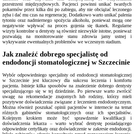
przestrzeni międzyzębowych. Pacjenci powinni unikać twardych
pokarmów przez kilka dni po zabiegu, aby nie obciążać leczonego
zęba i dać mu czas na regenerację. Dodatkowo warto unikać palenia
tytoniu oraz nadmiernego spożycia alkoholu, ponieważ mogą one
negatywnie wpływać na proces gojenia się tkanek. Regularne
wizyty kontrolne u dentysty są również niezwykle istotne, ponieważ
pozwalają na monitorowanie stanu zdrowia jamy ustnej i
wykrywanie ewentualnych problemów we wczesnym stadium.
Jak znaleźć dobrego specjalistę od
endodoncji stomatologicznej w Szczecinie
Wybór odpowiedniego specjalisty od endodoncji stomatologicznej
w Szczecinie jest kluczowy dla sukcesu leczenia i komfortu
pacjenta. Istnieje kilka sposobów na znalezienie dobrego dentysty
specjalizującego się w tej dziedzinie. Po pierwsze warto zwrócić
uwagę na rekomendacje znajomych lub rodziny, którzy mieli
pozytywne doświadczenia związane z leczeniem endodontycznym.
Można również poszukać opinii pacjentów w internecie na temat
różnych gabinetów stomatologicznych oraz ich specjalistów.
Kolejnym krokiem może być sprawdzenie kwalifikacji i
doświadczenia lekarza – warto wybrać dentystę posiadającego
odpowiednie certyfikaty oraz doświadczenie w zakresie endodoncji.