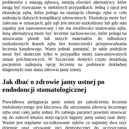
problemów z miazgą zębową, istnieją również alternatywy, które
mogą być rozważane w niektórych przypadkach. Jedną z opcji jest
ekstrakcja zęba, która polega na usunięciu chorego zęba w celu
uniknięcia dalszych komplikacji zdrowotnych. Ekstrakcja może być
zalecana w sytuacjach, gdy ząb jest mocno uszkodzony lub gdy stan
zapalny jest zaawansowany i nie ma możliwości uratowania zęba.
Inną alternatywą może być leczenie zachowawcze, które polega na
stosowaniu plomb lub innych materiałów do odbudowy
uszkodzonych tkanek zęba bez konieczności przeprowadzania
leczenia kanałowego. Warto jednak pamiętać, że takie podejście
może być skuteczne tylko w przypadku mniej zaawansowanych
zmian próchnicowych. W Szczecinie dentyści często doradzają
pacjentom najlepszą opcję leczenia na podstawie dokładnej
diagnostyki oraz stanu zdrowia jamy ustnej.
Jak dbać o zdrowie jamy ustnej po
endodoncji stomatologicznej
Prawidłowa pielęgnacja jamy ustnej po zakończeniu leczenia
endodontycznego jest kluczowa dla utrzymania zdrowia leczonego
zęba oraz całej jamy ustnej. Po zabiegu pacjenci powinni stosować
się do zaleceń lekarza dotyczących higieny jamy ustnej oraz diety.
Ważne jest regularne szczotkowanie zębów co najmniej dwa razy
dziennie oraz używanie nici dentystycznej do oczyszczania