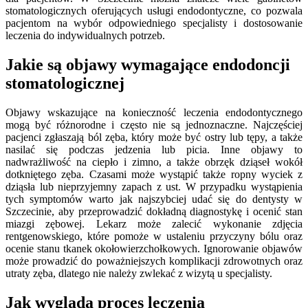
stomatologicznych oferujących usługi endodontyczne, co pozwala
pacjentom na wybór odpowiedniego specjalisty i dostosowanie
leczenia do indywidualnych potrzeb.
Jakie są objawy wymagające endodoncji
stomatologicznej
Objawy wskazujące na konieczność leczenia endodontycznego
mogą być różnorodne i często nie są jednoznaczne. Najczęściej
pacjenci zgłaszają ból zęba, który może być ostry lub tępy, a także
nasilać się podczas jedzenia lub picia. Inne objawy to
nadwrażliwość na ciepło i zimno, a także obrzęk dziąseł wokół
dotkniętego zęba. Czasami może wystąpić także ropny wyciek z
dziąsła lub nieprzyjemny zapach z ust. W przypadku wystąpienia
tych symptomów warto jak najszybciej udać się do dentysty w
Szczecinie, aby przeprowadzić dokładną diagnostykę i ocenić stan
miazgi zębowej. Lekarz może zalecić wykonanie zdjęcia
rentgenowskiego, które pomoże w ustaleniu przyczyny bólu oraz
ocenie stanu tkanek okołowierzchołkowych. Ignorowanie objawów
może prowadzić do poważniejszych komplikacji zdrowotnych oraz
utraty zęba, dlatego nie należy zwlekać z wizytą u specjalisty.
Jak wygląda proces leczenia