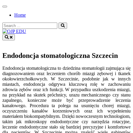
Skip
to
Home
content
Search
for:
OJP EDU
Endodoncja stomatologiczna Szczecin
Endodoncja stomatologiczna to dziedzina stomatologii zajmująca się
diagnozowaniem oraz leczeniem chorób miazgi zębowej i tkanek
okołowierzchołkowych. W Szczecinie, podobnie jak w innych
miastach, endodoncja odgrywa kluczową rolę w zachowaniu
zdrowia zębów oraz ich funkcji. W przypadku uszkodzenia miazgi,
na przykład na skutek próchnicy, urazu mechanicznego czy stanu
zapalnego, konieczne może być przeprowadzenie leczenia
kanałowego. Procedura ta polega na usunięciu chorej miazgi,
oczyszczeniu kanałów korzeniowych oraz ich wypełnieniu
materiałem biokompatybilnym. Dzięki nowoczesnym technologiom,
takim jak mikroskopy endodontyczne czy narzędzia rotacyjne,
leczenie endodontyczne stało się bardziej precyzyjne i komfortowe
dla pacjentów. W Szczecinie można znaleźć wiele gabinetów