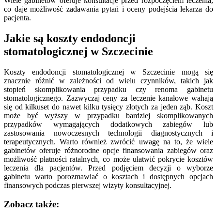
Wiele gabinetów oferuje konsultacje przed rozpoczęciem leczenia,
co daje możliwość zadawania pytań i oceny podejścia lekarza do
pacjenta.
Jakie są koszty endodoncji
stomatologicznej w Szczecinie
Koszty endodoncji stomatologicznej w Szczecinie mogą się
znacznie różnić w zależności od wielu czynników, takich jak
stopień skomplikowania przypadku czy renoma gabinetu
stomatologicznego. Zazwyczaj ceny za leczenie kanałowe wahają
się od kilkuset do nawet kilku tysięcy złotych za jeden ząb. Koszt
może być wyższy w przypadku bardziej skomplikowanych
przypadków wymagających dodatkowych zabiegów lub
zastosowania nowoczesnych technologii diagnostycznych i
terapeutycznych. Warto również zwrócić uwagę na to, że wiele
gabinetów oferuje różnorodne opcje finansowania zabiegów oraz
możliwość płatności ratalnych, co może ułatwić pokrycie kosztów
leczenia dla pacjentów. Przed podjęciem decyzji o wyborze
gabinetu warto porozmawiać o kosztach i dostępnych opcjach
finansowych podczas pierwszej wizyty konsultacyjnej.
Zobacz także: