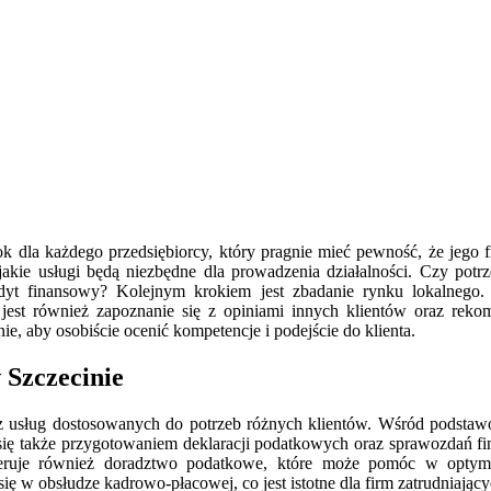
 dla każdego przedsiębiorcy, który pragnie mieć pewność, że jego 
jakie usługi będą niezbędne dla prowadzenia działalności. Czy potr
t finansowy? Kolejnym krokiem jest zbadanie rynku lokalnego. M
est również zapoznanie się z opiniami innych klientów oraz reko
e, aby osobiście ocenić kompetencje i podejście do klienta.
 Szczecinie
arz usług dostosowanych do potrzeb różnych klientów. Wśród podst
się także przygotowaniem deklaracji podatkowych oraz sprawozdań fi
eruje również doradztwo podatkowe, które może pomóc w optyma
ię w obsłudze kadrowo-płacowej, co jest istotne dla firm zatrudniaj