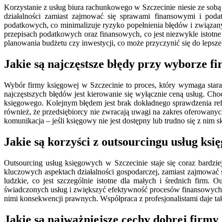
Korzystanie z usług biura rachunkowego w Szczecinie niesie ze sobą 
działalności zamiast zajmować się sprawami finansowymi i poda
podatkowych, co minimalizuje ryzyko popełnienia błędów i związan
przepisach podatkowych oraz finansowych, co jest niezwykle istot
planowania budżetu czy inwestycji, co może przyczynić się do lepsze
Jakie są najczęstsze błędy przy wyborze f
Wybór firmy księgowej w Szczecinie to proces, który wymaga stara
najczęstszych błędów jest kierowanie się wyłącznie ceną usług. Ch
księgowego. Kolejnym błędem jest brak dokładnego sprawdzenia refere
również, że przedsiębiorcy nie zwracają uwagi na zakres oferowanyc
komunikacja – jeśli księgowy nie jest dostępny lub trudno się z nim 
Jakie są korzyści z outsourcingu usług ksi
Outsourcing usług księgowych w Szczecinie staje się coraz bardzi
kluczowych aspektach działalności gospodarczej, zamiast zajmować
ludzkie, co jest szczególnie istotne dla małych i średnich firm
świadczonych usług i zwiększyć efektywność procesów finansowych
nimi konsekwencji prawnych. Współpraca z profesjonalistami daje ta
Jakie są najważniejsze cechy dobrej firmy