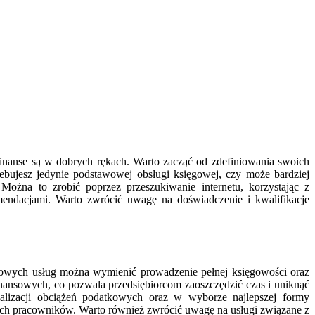
finanse są w dobrych rękach. Warto zacząć od zdefiniowania swoich
zebujesz jedynie podstawowej obsługi księgowej, czy może bardziej
ożna to zrobić poprzez przeszukiwanie internetu, korzystając z
mendacjami. Warto zwrócić uwagę na doświadczenie i kwalifikacje
awowych usług można wymienić prowadzenie pełnej księgowości oraz
nansowych, co pozwala przedsiębiorcom zaoszczędzić czas i uniknąć
lizacji obciążeń podatkowych oraz w wyborze najlepszej formy
ących pracowników. Warto również zwrócić uwagę na usługi związane z