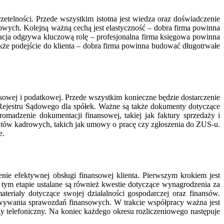
etelności. Przede wszystkim istotna jest wiedza oraz doświadczenie
wych. Kolejną ważną cechą jest elastyczność – dobra firma powinna
kacja odgrywa kluczową rolę – profesjonalna firma księgowa powinna
akże podejście do klienta – dobra firma powinna budować długotrwałe
sowej i podatkowej. Przede wszystkim konieczne będzie dostarczenie
 Rejestru Sądowego dla spółek. Ważne są także dokumenty dotyczące
adzenie dokumentacji finansowej, takiej jak faktury sprzedaży i
ów kadrowych, takich jak umowy o pracę czy zgłoszenia do ZUS-u.
e.
ie efektywnej obsługi finansowej klienta. Pierwszym krokiem jest
tym etapie ustalane są również kwestie dotyczące wynagrodzenia za
teriały dotyczące swojej działalności gospodarczej oraz finansów.
towywania sprawozdań finansowych. W trakcie współpracy ważna jest
y telefoniczny. Na koniec każdego okresu rozliczeniowego następuje