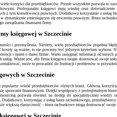
wiele korzyści dla przedsiębiorców. Przede wszystkim pozwala to zaos
tkowymi. Profesjonalni księgowi mają wiedzę oraz doświadczenie
ych z tym konsekwencji prawnych. Dodatkowo korzystanie z usług bi
ne w dynamicznie zmieniającym się otoczeniu prawnym. Biura rachunko
go zarządzania finansami firmy.
irmy księgowej w Szczecinie
nności i przemyślenia. Niestety, wielu przedsiębiorców popełnia błę
oć koszty są ważne, to nie powinny być jedynym kryterium wyboru. N
ncji i opinii o danej firmie. Warto zasięgnąć informacji od innych p
h usług. Ważne jest, aby firma księgowa mogła dostosować swoje usługi
skontaktować, może to prowadzić do frustracji i problemów w przyszłoś
ęgowych w Szczecinie
ej popularny wśród przedsiębiorców różnych branż. Główną korzyścią
 się sprawami finansowymi. Dzięki współpracy z profesjonalnym biu
. Outsourcing pozwala również na dostęp do specjalistycznej wiedz
. Dodatkowo, korzystając z usług biura rachunkowego, przedsiębior
kże większą elastyczność – biura rachunkowe mogą dostosować swoje us
 księgowej w Szczecinie