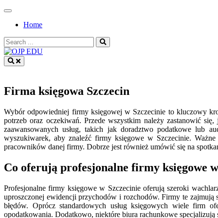
Skip
to
Home
content
Search
for:
OJP EDU
Firma księgowa Szczecin
Wybór odpowiedniej firmy księgowej w Szczecinie to kluczowy krok
potrzeb oraz oczekiwań. Przede wszystkim należy zastanowić się, 
zaawansowanych usług, takich jak doradztwo podatkowe lub audy
wyszukiwarek, aby znaleźć firmy księgowe w Szczecinie. Ważne j
pracowników danej firmy. Dobrze jest również umówić się na spotkani
Co oferują profesjonalne firmy księgowe w
Profesjonalne firmy księgowe w Szczecinie oferują szeroki wachl
uproszczonej ewidencji przychodów i rozchodów. Firmy te zajmują 
błędów. Oprócz standardowych usług księgowych wiele firm of
opodatkowania. Dodatkowo, niektóre biura rachunkowe specjalizują s