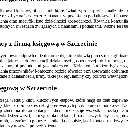
koma kluczowymi cechami, które świadczą o jej profesjonalizmie i rz
 oraz być na bieżąco ze zmianami w przepisach podatkowych i finanso
ienta oraz specyfiki jego działalności gospodarczej. Również komuni
istotnych kwestiach związanych z finansami i podatkami. Ważne jest t
cy z firmą księgową w Szczecinie
ygotować odpowiednie dokumenty, które ułatwią proces obsługi finan
akich jak wpis do ewidencji działalności gospodarczej lub Krajowego
 innymi podmiotami gospodarczymi. Kolejnym krokiem będzie zgrom
iania pracowników konieczne będzie również przygotowanie dokument
e z działalnością firmy, takie jak regulaminy czy polityki wewnętrzn
ięgową w Szczecinie
iega według kilku kluczowych etapów, które mają na celu zapewnien
y klienta oraz zakres usług oferowanych przez biuro rachunkowe. Na 
p zbierania dokumentacji – klient przekazuje wszystkie niezbędne ma
adzenia księgowości, sporządzania deklaracji podatkowych czy przygo
się to zarówno poprzez spotkania osobiste, jak i kontakt mailowy cz
n czy nowych potrzeb klienta.