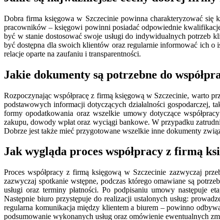
Dobra firma księgowa w Szczecinie powinna charakteryzować się kil
pracowników – księgowi powinni posiadać odpowiednie kwalifikacje
być w stanie dostosować swoje usługi do indywidualnych potrzeb kl
być dostępna dla swoich klientów oraz regularnie informować ich o 
relacje oparte na zaufaniu i transparentności.
Jakie dokumenty są potrzebne do współpra
Rozpoczynając współpracę z firmą księgową w Szczecinie, warto prz
podstawowych informacji dotyczących działalności gospodarczej, t
formy opodatkowania oraz wszelkie umowy dotyczące współpracy z
zakupu, dowody wpłat oraz wyciągi bankowe. W przypadku zatrudn
Dobrze jest także mieć przygotowane wszelkie inne dokumenty związan
Jak wygląda proces współpracy z firmą ks
Proces współpracy z firmą księgową w Szczecinie zazwyczaj przeb
zazwyczaj spotkanie wstępne, podczas którego omawiane są potrzeb
usługi oraz terminy płatności. Po podpisaniu umowy następuje eta
Następnie biuro przystępuje do realizacji ustalonych usług: prow
regularna komunikacja między klientem a biurem – powinno odbywać 
podsumowanie wykonanych usług oraz omówienie ewentualnych zmia