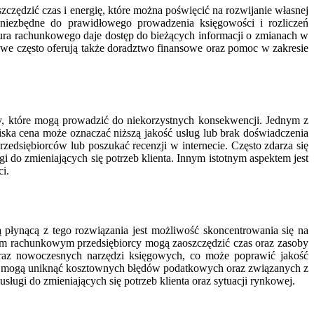
zczędzić czas i energię, które można poświęcić na rozwijanie własnej
 niezbędne do prawidłowego prowadzenia księgowości i rozliczeń
ura rachunkowego daje dostęp do bieżących informacji o zmianach w
we często oferują także doradztwo finansowe oraz pomoc w zakresie
dy, które mogą prowadzić do niekorzystnych konsekwencji. Jednym z
iska cena może oznaczać niższą jakość usług lub brak doświadczenia
rzedsiębiorców lub poszukać recenzji w internecie. Często zdarza się
 do zmieniających się potrzeb klienta. Innym istotnym aspektem jest
ci.
 płynącą z tego rozwiązania jest możliwość skoncentrowania się na
rem rachunkowym przedsiębiorcy mogą zaoszczędzić czas oraz zasoby
y oraz nowoczesnych narzędzi księgowych, co może poprawić jakość
cy mogą uniknąć kosztownych błędów podatkowych oraz związanych z
ługi do zmieniających się potrzeb klienta oraz sytuacji rynkowej.