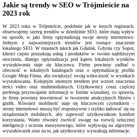
Jakie są trendy w SEO w Trójmieście na
2023 rok
W 2023 roku w Trójmieście, podobnie jak w innych regionach,
obserwujemy szereg trendów w dziedzinie SEO, które mają wpływ
na sposób, w jaki firmy optymalizują swoje strony internetowe.
Jednym z najważniejszych trendów jest rosnące znaczenie
lokalnego SEO. W miastach takich jak Gdańsk, Gdynia czy Sopot,
klienci często poszukują usług i produktów w swoim najbliższym
otoczeniu, dlatego optymalizacja pod kątem lokalnych wyników
wyszukiwania staje się kluczowa. Firmy powinny zadbać o
obecność w lokalnych katalogach oraz o optymalizację profilu
Google Moja Firma, aby zwiększyć swoją widoczność w wynikach
wyszukiwania. Kolejnym istotnym trendem jest wzrost znaczenia
treści video oraz multimedialnych. Użytkownicy coraz częściej
preferują przyswajanie informacji w formie wizualnej, co sprawia,
że firmy powinny inwestować w tworzenie atrakcyjnych filmów i
grafik. Również mobilność staje się kluczowym czynnikiem –
strony internetowe muszą być responsywne i szybko ładować się na
urządzeniach mobilnych, aby zapewnić użytkownikom komfort
korzystania. Warto również zwrócić uwagę na rozwój sztucznej
inteligencji i uczenia maszynowego, które wpływają na algorytmy
wyszukiwarek oraz na to, jak użytkownicy wyszukują informacje.