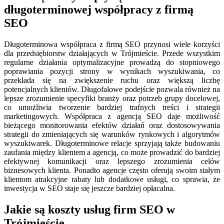
długoterminowej współpracy z firmą
SEO
Długoterminowa współpraca z firmą SEO przynosi wiele korzyści
dla przedsiębiorstw działających w Trójmieście. Przede wszystkim
regularne działania optymalizacyjne prowadzą do stopniowego
poprawiania pozycji strony w wynikach wyszukiwania, co
przekłada się na zwiększenie ruchu oraz większą liczbę
potencjalnych klientów. Długofalowe podejście pozwala również na
lepsze zrozumienie specyfiki branży oraz potrzeb grupy docelowej,
co umożliwia tworzenie bardziej trafnych treści i strategii
marketingowych. Współpraca z agencją SEO daje możliwość
bieżącego monitorowania efektów działań oraz dostosowywania
strategii do zmieniających się warunków rynkowych i algorytmów
wyszukiwarek. Długoterminowe relacje sprzyjają także budowaniu
zaufania między klientem a agencją, co może prowadzić do bardziej
efektywnej komunikacji oraz lepszego zrozumienia celów
biznesowych klienta. Ponadto agencje często oferują swoim stałym
klientom atrakcyjne rabaty lub dodatkowe usługi, co sprawia, że
inwestycja w SEO staje się jeszcze bardziej opłacalna.
Jakie są koszty usług firm SEO w
Trójmieście