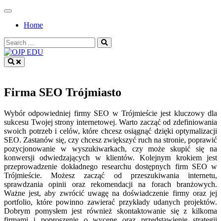
Skip
to
Home
content
Search
for:
OJP EDU
Firma SEO Trójmiasto
Wybór odpowiedniej firmy SEO w Trójmieście jest kluczowy dla
sukcesu Twojej strony internetowej. Warto zacząć od zdefiniowania
swoich potrzeb i celów, które chcesz osiągnąć dzięki optymalizacji
SEO. Zastanów się, czy chcesz zwiększyć ruch na stronie, poprawić
pozycjonowanie w wyszukiwarkach, czy może skupić się na
konwersji odwiedzających w klientów. Kolejnym krokiem jest
przeprowadzenie dokładnego researchu dostępnych firm SEO w
Trójmieście. Możesz zacząć od przeszukiwania internetu,
sprawdzania opinii oraz rekomendacji na forach branżowych.
Ważne jest, aby zwrócić uwagę na doświadczenie firmy oraz jej
portfolio, które powinno zawierać przykłady udanych projektów.
Dobrym pomysłem jest również skontaktowanie się z kilkoma
firmami i poproszenie o wycenę oraz przedstawienie strategii