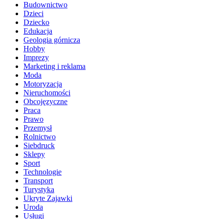
Budownictwo
Dzieci
Dziecko
Edukacja
Geologia górnicza
Hobby
Imprezy
Marketing i reklama
Moda
Motoryzacja
Nieruchomości
Obcojęzyczne
Praca
Prawo
Przemysł
Rolnictwo
Siebdruck
Sklepy
Sport
Technologie
Transport
Turystyka
Ukryte Zajawki
Uroda
Usługi