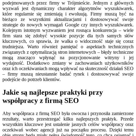
podejmowanych przez firmy w Trójmieście. Jednym z głównych
wyzwań jest dynamiczny charakter algorytmów wyszukiwarek,
które regularnie się zmieniają i ewoluują. Firmy muszą być na
bieżąco ze wszystkimi aktualizacjami i dostosowywać swoje
strategie do nowych wymagań Google czy innych wyszukiwarek.
Kolejnym istotnym wyzwaniem jest rosnąca konkurencja – wiele
firm stara się zdobyć wysokie pozycje dla tych samych słów
kluczowych, co sprawia, że walka o widoczność staje się coraz
trudniejsza. Warto również pamiętać o aspektach technicznych
związanych z optymalizacją stron internetowych – błędy techniczne
mogą znacząco wpłynąć na pozycjonowanie witryny i jej
wydajność. Dodatkowo zmiany w zachowaniach użytkowników
oraz ich oczekiwaniach mogą wpływać na skuteczność działań SEO
– firmy muszą nieustannie badać rynek i dostosowywać swoje
podejście do potrzeb klientów.
Jakie są najlepsze praktyki przy
współpracy z firmą SEO
Aby współpraca z firmą SEO była owocna i przynosiła zamierzone
rezultaty, warto przestrzegać kilku najlepszych praktyk. Przede
wszystkim kluczowe jest ustalenie jasnych celów współpracy oraz
oczekiwań wobec agencji już na początku procesu. Dzięki temu
obie strony będą miały pełną świadomość tego, co chcą osiągnąć i