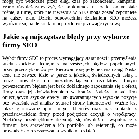
mogą być widoczne przez długi czas po zakończeniu kampanii.
Warto również zauważyć, że konkurencja na rynku online stale
rośnie, a firmy, które nie inwestują w SEO mogą zostać zepchnięte
na dalszy plan. Dzięki odpowiednim działaniom SEO możesz
wyróżnić się na tle konkurencji i zdobyć przewagę rynkową.
Jakie są najczęstsze błędy przy wyborze
firmy SEO
Wybór firmy SEO to proces wymagający staranności i przemyślenia
wielu aspektów. Jednym z najczęstszych błędów popełnianych
przez przedsiębiorców jest kierowanie się jedynie ceną usług. Niska
cena nie zawsze idzie w parze z jakością świadczonych usług i
może prowadzić do niezadowalających rezultatów. Innym
powszechnym błędem jest brak dokładnego zapoznania się z ofertą
firmy oraz jej doświadczeniem w branży. Należy unikać firm
obiecujących szybkie efekty lub gwarantujących wysokie pozycje
bez wcześniejszej analizy sytuacji strony internetowej. Ważne jest
także ignorowanie opinii innych klientów oraz brak kontaktu z
przedstawicielem firmy przed podjęciem decyzji o współpracy.
Niektórzy przedsiębiorcy decydują się również na współpracę z
firmami bez sprawdzenia ich portfolio lub referencji, co może
prowadzić do rozczarowania wynikami działań.