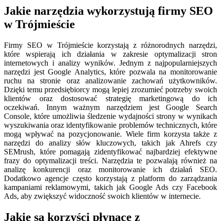
Jakie narzędzia wykorzystują firmy SEO
w Trójmieście
Firmy SEO w Trójmieście korzystają z różnorodnych narzędzi,
które wspierają ich działania w zakresie optymalizacji stron
internetowych i analizy wyników. Jednym z najpopularniejszych
narzędzi jest Google Analytics, które pozwala na monitorowanie
ruchu na stronie oraz analizowanie zachowań użytkowników.
Dzięki temu przedsiębiorcy mogą lepiej zrozumieć potrzeby swoich
klientów oraz dostosować strategię marketingową do ich
oczekiwań. Innym ważnym narzędziem jest Google Search
Console, które umożliwia śledzenie wydajności strony w wynikach
wyszukiwania oraz identyfikowanie problemów technicznych, które
mogą wpływać na pozycjonowanie. Wiele firm korzysta także z
narzędzi do analizy słów kluczowych, takich jak Ahrefs czy
SEMrush, które pomagają zidentyfikować najbardziej efektywne
frazy do optymalizacji treści. Narzędzia te pozwalają również na
analizę konkurencji oraz monitorowanie ich działań SEO.
Dodatkowo agencje często korzystają z platform do zarządzania
kampaniami reklamowymi, takich jak Google Ads czy Facebook
Ads, aby zwiększyć widoczność swoich klientów w internecie.
Jakie są korzyści płynące z