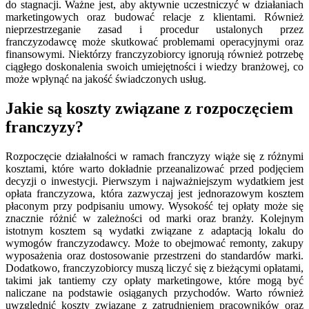
do stagnacji. Ważne jest, aby aktywnie uczestniczyć w działaniach
marketingowych oraz budować relacje z klientami. Również
nieprzestrzeganie zasad i procedur ustalonych przez
franczyzodawcę może skutkować problemami operacyjnymi oraz
finansowymi. Niektórzy franczyzobiorcy ignorują również potrzebę
ciągłego doskonalenia swoich umiejętności i wiedzy branżowej, co
może wpłynąć na jakość świadczonych usług.
Jakie są koszty związane z rozpoczęciem
franczyzy?
Rozpoczęcie działalności w ramach franczyzy wiąże się z różnymi
kosztami, które warto dokładnie przeanalizować przed podjęciem
decyzji o inwestycji. Pierwszym i najważniejszym wydatkiem jest
opłata franczyzowa, która zazwyczaj jest jednorazowym kosztem
płaconym przy podpisaniu umowy. Wysokość tej opłaty może się
znacznie różnić w zależności od marki oraz branży. Kolejnym
istotnym kosztem są wydatki związane z adaptacją lokalu do
wymogów franczyzodawcy. Może to obejmować remonty, zakupy
wyposażenia oraz dostosowanie przestrzeni do standardów marki.
Dodatkowo, franczyzobiorcy muszą liczyć się z bieżącymi opłatami,
takimi jak tantiemy czy opłaty marketingowe, które mogą być
naliczane na podstawie osiąganych przychodów. Warto również
uwzględnić koszty związane z zatrudnieniem pracowników oraz