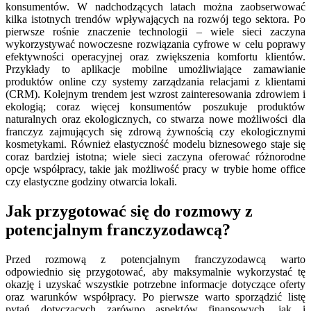
konsumentów. W nadchodzących latach można zaobserwować
kilka istotnych trendów wpływających na rozwój tego sektora. Po
pierwsze rośnie znaczenie technologii – wiele sieci zaczyna
wykorzystywać nowoczesne rozwiązania cyfrowe w celu poprawy
efektywności operacyjnej oraz zwiększenia komfortu klientów.
Przykłady to aplikacje mobilne umożliwiające zamawianie
produktów online czy systemy zarządzania relacjami z klientami
(CRM). Kolejnym trendem jest wzrost zainteresowania zdrowiem i
ekologią; coraz więcej konsumentów poszukuje produktów
naturalnych oraz ekologicznych, co stwarza nowe możliwości dla
franczyz zajmujących się zdrową żywnością czy ekologicznymi
kosmetykami. Również elastyczność modelu biznesowego staje się
coraz bardziej istotna; wiele sieci zaczyna oferować różnorodne
opcje współpracy, takie jak możliwość pracy w trybie home office
czy elastyczne godziny otwarcia lokali.
Jak przygotować się do rozmowy z
potencjalnym franczyzodawcą?
Przed rozmową z potencjalnym franczyzodawcą warto
odpowiednio się przygotować, aby maksymalnie wykorzystać tę
okazję i uzyskać wszystkie potrzebne informacje dotyczące oferty
oraz warunków współpracy. Po pierwsze warto sporządzić listę
pytań dotyczących zarówno aspektów finansowych, jak i