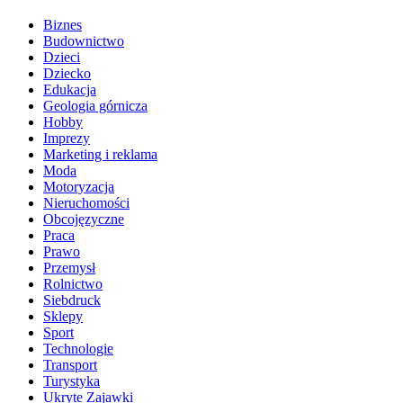
Biznes
Budownictwo
Dzieci
Dziecko
Edukacja
Geologia górnicza
Hobby
Imprezy
Marketing i reklama
Moda
Motoryzacja
Nieruchomości
Obcojęzyczne
Praca
Prawo
Przemysł
Rolnictwo
Siebdruck
Sklepy
Sport
Technologie
Transport
Turystyka
Ukryte Zajawki