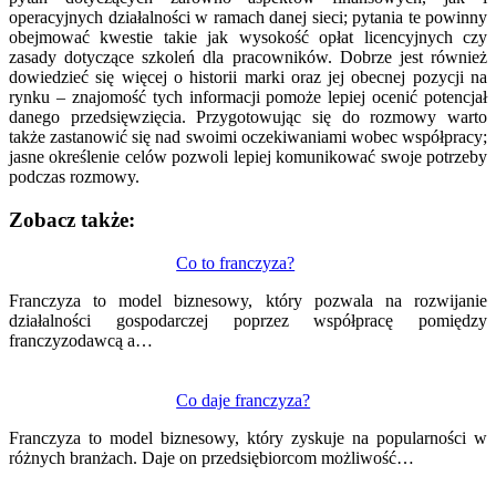
operacyjnych działalności w ramach danej sieci; pytania te powinny
obejmować kwestie takie jak wysokość opłat licencyjnych czy
zasady dotyczące szkoleń dla pracowników. Dobrze jest również
dowiedzieć się więcej o historii marki oraz jej obecnej pozycji na
rynku – znajomość tych informacji pomoże lepiej ocenić potencjał
danego przedsięwzięcia. Przygotowując się do rozmowy warto
także zastanowić się nad swoimi oczekiwaniami wobec współpracy;
jasne określenie celów pozwoli lepiej komunikować swoje potrzeby
podczas rozmowy.
Zobacz także:
Nawigacja
Co to franczyza?
wpisu
Franczyza to model biznesowy, który pozwala na rozwijanie
działalności gospodarczej poprzez współpracę pomiędzy
franczyzodawcą a…
Co daje franczyza?
Franczyza to model biznesowy, który zyskuje na popularności w
różnych branżach. Daje on przedsiębiorcom możliwość…