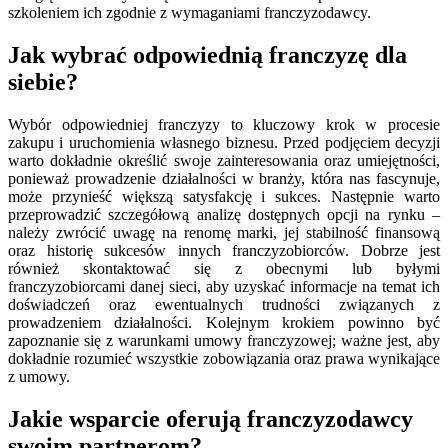
szkoleniem ich zgodnie z wymaganiami franczyzodawcy.
Jak wybrać odpowiednią franczyzę dla
siebie?
Wybór odpowiedniej franczyzy to kluczowy krok w procesie
zakupu i uruchomienia własnego biznesu. Przed podjęciem decyzji
warto dokładnie określić swoje zainteresowania oraz umiejętności,
ponieważ prowadzenie działalności w branży, która nas fascynuje,
może przynieść większą satysfakcję i sukces. Następnie warto
przeprowadzić szczegółową analizę dostępnych opcji na rynku –
należy zwrócić uwagę na renomę marki, jej stabilność finansową
oraz historię sukcesów innych franczyzobiorców. Dobrze jest
również skontaktować się z obecnymi lub byłymi
franczyzobiorcami danej sieci, aby uzyskać informacje na temat ich
doświadczeń oraz ewentualnych trudności związanych z
prowadzeniem działalności. Kolejnym krokiem powinno być
zapoznanie się z warunkami umowy franczyzowej; ważne jest, aby
dokładnie rozumieć wszystkie zobowiązania oraz prawa wynikające
z umowy.
Jakie wsparcie oferują franczyzodawcy
swoim partnerom?