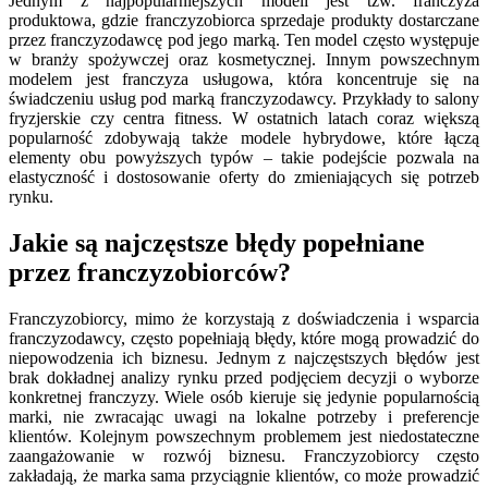
Jednym z najpopularniejszych modeli jest tzw. franczyza
produktowa, gdzie franczyzobiorca sprzedaje produkty dostarczane
przez franczyzodawcę pod jego marką. Ten model często występuje
w branży spożywczej oraz kosmetycznej. Innym powszechnym
modelem jest franczyza usługowa, która koncentruje się na
świadczeniu usług pod marką franczyzodawcy. Przykłady to salony
fryzjerskie czy centra fitness. W ostatnich latach coraz większą
popularność zdobywają także modele hybrydowe, które łączą
elementy obu powyższych typów – takie podejście pozwala na
elastyczność i dostosowanie oferty do zmieniających się potrzeb
rynku.
Jakie są najczęstsze błędy popełniane
przez franczyzobiorców?
Franczyzobiorcy, mimo że korzystają z doświadczenia i wsparcia
franczyzodawcy, często popełniają błędy, które mogą prowadzić do
niepowodzenia ich biznesu. Jednym z najczęstszych błędów jest
brak dokładnej analizy rynku przed podjęciem decyzji o wyborze
konkretnej franczyzy. Wiele osób kieruje się jedynie popularnością
marki, nie zwracając uwagi na lokalne potrzeby i preferencje
klientów. Kolejnym powszechnym problemem jest niedostateczne
zaangażowanie w rozwój biznesu. Franczyzobiorcy często
zakładają, że marka sama przyciągnie klientów, co może prowadzić