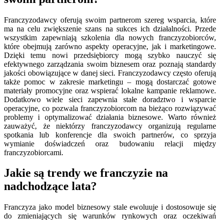
Franczyzodawcy oferują swoim partnerom szereg wsparcia, które
ma na celu zwiększenie szans na sukces ich działalności. Przede
wszystkim zapewniają szkolenia dla nowych franczyzobiorców,
które obejmują zarówno aspekty operacyjne, jak i marketingowe.
Dzięki temu nowi przedsiębiorcy mogą szybko nauczyć się
efektywnego zarządzania swoim biznesem oraz poznają standardy
jakości obowiązujące w danej sieci. Franczyzodawcy często oferują
także pomoc w zakresie marketingu – mogą dostarczać gotowe
materiały promocyjne oraz wspierać lokalne kampanie reklamowe.
Dodatkowo wiele sieci zapewnia stałe doradztwo i wsparcie
operacyjne, co pozwala franczyzobiorcom na bieżąco rozwiązywać
problemy i optymalizować działania biznesowe. Warto również
zauważyć, że niektórzy franczyzodawcy organizują regularne
spotkania lub konferencje dla swoich partnerów, co sprzyja
wymianie doświadczeń oraz budowaniu relacji między
franczyzobiorcami.
Jakie są trendy we franczyzie na
nadchodzące lata?
Franczyza jako model biznesowy stale ewoluuje i dostosowuje się
do zmieniających się warunków rynkowych oraz oczekiwań